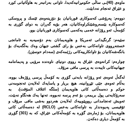
ماوەی (40)ـی ساڵی حكومڕانیەكەیدا، تاوانی بەرانبەر بە هاوڵاتیانی كورد
و عێراق ئەنجام نەدابێت.
دووەم: پەرۆشی كەسوكاری قوربانیان بۆ دۆزینەوەی ئێسك و پروسكی
كەسوكارە بێسەروشێنكراوەكانیان، هەر بۆیە گەڕان بە دوای گۆڕی بە
كۆمەڵ، ئەو ڕۆژانە خەمی یەكەمی كەسوكاری قوربانیان بوو.
سێیەم: گرنگیدانی ئەمریكا و هاوپەیمانان بەم دۆسیەیە بە ئامانجی
خستنەڕووی تاوانەكانی بەعس بۆ رای گشتی جیهان وەك بەڵگەیەك بۆ
بانگەشەكانیان بۆ تاوانكارییەكانی رژێمەكەی (سەدام حوسێن).
چوارەم: كرانەوەی عێراق بە رووی دونیای ناوەندە مرۆیی و پەیماننامە
جیهانیەكانی تایبەت بە پرسی مافی مرۆڤ.
لەگەڵ ئەوەی ئەو ڕۆژانە بابەتی گۆڕی بە كۆمەڵ پرسی ڕۆژەڤ بووە،
بەڵام ئەوەی جێی تێڕوانینە، هیچ بریار و یاسایەك لەلایەن ئەنجومەنی
حوكم و دەسەڵاتی كاتی هاوپەیمان (سلگە ائتلاف المۆقت)،
بە
سەرۆكایەتی پول بریمەر، بۆ ئەم پرسە نەبووە، تەنها یەك هەنگاو نەبێت،
ئەویش ئەنجامدانی رووپێوییەك لەلایەن هەردوو بەشی مافی مرۆڤ و
ئۆفیسی پەیوەندار بە تاوانەكانی بەعس (
RCLO
) لە دەسەڵاتی كاتی
هاوپەیمانان، بۆ ژمارەی گۆڕە بە كۆمەڵەكانی عێراق، كە بە (301) گۆڕی
بە كۆمەڵ دیاری دەكەن.