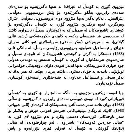
مێژووی گۆڕی بە كۆمەڵ لە عێراقدا بە تەنها ناگەڕێتەوە بۆ سەرەتای
سەدەی رابردوو، بەڵكو دەگەڕێتەوە بۆ پێش دروستبوونی دەوڵەتی
عێراقیش. . بەڵام ئەگەر تەنها مێژووی دوای دروستبوونی دەوڵەتی عێراق
وەربگرین، ئەوە نزیكترین مێژووی گۆڕی بە كۆمەڵ، دەگەڕێتەوە بۆ
كوشتاری ئاشورییەكان لە سمیڵ، كە بە (كوشتاری سمیڵ) ناسراوە، كاتێك
لە سەردەمی شا فەیسەڵی یەكەم و كابینەی حكومەتەكەی (رشید عالی
گیلانی)، بە سەرپەرشی (بەكر سدقی) سوپاسالاری ئەو كاتی سوپای
عێراق و ئیسماعیل عەباوی، بەڕێوبەری پۆلیسی موسڵ، لە مانگی ئابی
(1933) دەستكرا بە گرتن و كوشتنی ئاشورییەكان لە ناوچەی سمیڵ و
شاردنەوەی تەرمەكانیان لە گۆڕی بە كۆمەڵ، ئەمەش بە تۆمەتی هەوڵی
جوداخوازی ئاشورییەكان، تەنها لەبەر ئەوەی داوای ناوچەیەكی حوكمڕانی
ئۆتۆنۆمی تایبەت بە خۆیان دەكرد. . نابێت بیرمان بچێت، كە هەر یەك لە
بەكر سدقی و ئیسماعیل عەباوی، بە جێبەجێكاری راستەخۆی كوشتاری
سمیڵ تۆمەتبارن.
جیا لەوە، نزیكترین مێژووی بە بەڵگە سەلمێنراو بۆ گۆڕی بە كۆمەڵی
قوربانیانی كورد لە نیوەی دووەمی سەدەی رابردوو، دەگەڕێتەوە بۆ ساڵی
(1963)، دوای هاتنە سەر دەسەڵاتی بەعسیەكان لە كودەتای (8ـی شوباتی
1963)، كاتێك لە رێگای میلیشیاكانی حەرەس قەومی هێرش و پەلامار بۆ
سەر ناوچەكانی كوردستان دەستی پێكرد و ئەم مێژووە لای كورد بە
"ساڵی حەرەس قەومیەكان" ناسراوە. . لەو چوارچێوەیەدا لە ساڵی
(2010)، گۆڕێكی بە كۆمەڵ لە قەزای كفری دۆزرایەوە و پاش