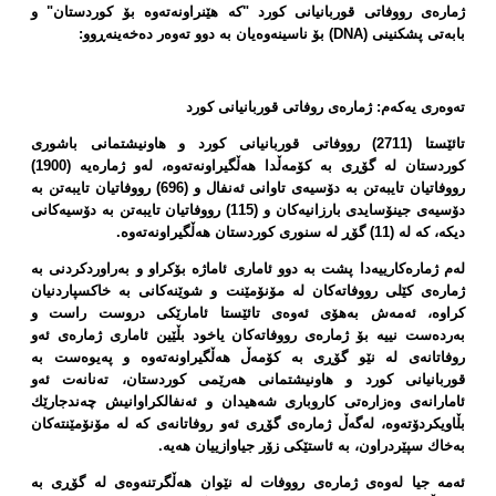
ژمارەی رووفاتی قوربانیانی كورد "كە هێنراونەتەوە بۆ كوردستان" و
بابەتی پشكنینی (
DNA
) بۆ ناسینەوەیان بە دوو تەوەر دەخەینەڕوو:
تەوەری یەكەم: ژمارەی روفاتی قوربانیانی كورد
تائێستا (2711) رووفاتی قوربانیانی كورد و هاونیشتمانی باشوری
كوردستان لە گۆڕی بە كۆمەڵدا هەڵگیراونەتەوە، لەو ژمارەیە (1900)
رووفاتیان تایبەتن بە دۆسیەی تاوانی ئەنفال و (696) رووفاتیان تایبەتن بە
دۆسیەی جینۆسایدی بارزانیەكان و (115) رووفاتیان تایبەتن بە دۆسیەكانی
دیكە، كە لە (11) گۆڕ لە سنوری كوردستان هەڵگیراونەتەوە.
لەم ژمارەكارییەدا پشت بە دوو ئاماری ئاماژە بۆكراو و بەراوردكردنی بە
ژمارەی كێلی رووفاتەكان لە مۆنۆمێنت و شوێنەكانی بە خاكسپاردنیان
كراوە، ئەمەش بەهۆی ئەوەی تائێستا ئامارێكی دروست راست و
بەردەست نییە بۆ ژمارەی رووفاتەكان یاخود بڵێین ئاماری ژمارەی ئەو
روفاتانەی لە نێو گۆڕی بە كۆمەڵ هەڵگیراونەتەوە و پەیوەست بە
قوربانیانی كورد و هاونیشتمانی هەرێمی كوردستان، تەنانەت ئەو
ئامارانەی وەزارەتی كاروباری شەهیدان و ئەنفالكراوانیش چەندجارێك
بڵاویكردۆتەوە، لەگەڵ ژمارەی گۆڕی ئەو روفاتانەی كە لە مۆنۆمێنتەكان
بەخاك سپێردراون، بە ئاستێكی زۆر جیاوازییان هەیە.
ئەمە جیا لەوەی ژمارەی رووفات لە نێوان هەڵگرتنەوەی لە گۆڕی بە