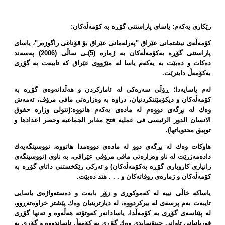
رێكاری یەكەم: یاسای پاراستنی گۆڕە بە كۆمەڵەكان:
كۆمەڵەی نیشتمانی عێراق "پەرلەمانی عێراق بۆ قۆناغی راگوزەر"، یاسای
پاراستنی گۆڕە بەكۆمەڵەكان بە ژمارە (5)ـی ساڵی (2006) پەسەند
دەكات و دەبێت بە یەكەم یاسا لە مێژووی عێراق كە تایبەت بە گۆڕی
بەكۆمەڵ دابنرێت.
لەم یاسایەدا؛ ڕۆڵی سەرەكی لە ئاماركردن و هەڵدانەوەی گۆڕە بە
كۆمەڵەكان و دیكۆمێنتكردنیان، دراوە بە وەزارەتی مافی مرۆڤ، ئەمەش
وەك لە بڕگەی دووەم لە مادەی یەكەم هاتووە:(تتولی وزارە حقوق
الانسان الدور الرئیسی فی عملیە فتح مقابر الجماعیە وحصر اعدادها و
توپیق محتویاتها).
هاوكات وەك لە بڕگەی دوو لە مادەی دووەمدا هاتووە، نووسینگەیەك
دادەمەزرێت لە ناو وەزارەتی مافی مرۆڤی عێراقی، بە ناوی (نووسینگەی
زانیاری كاروباری گۆڕە بەكۆمەڵەكان) و ئەركی رێكخستنی داتای گۆڕە بە
كۆمەڵەكان و ژمارەی روفاتەكان و . . . هتد دەبێت.
یاساكە خاڵی نییە لە كەموكوڕی و زۆر بابەت و دەستەواژەی یاسایی
تایبەت بەم پرسەی لە بیركردووە، لە دیارترینیان وەك پێشتر خراوەتەڕوو،
لە پێناسەی گۆڕی بە كۆمەڵدا، یاسادانەر كەوتۆتە هەڵەوە و تەنها گۆڕی
قوربانیانی تاوانی جینۆسایدی وەك گۆڕی بە كۆمەڵ ناساندووە و گۆڕی بە