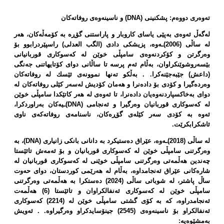
تەوەری دووەم: پشكنینی (
DNA
) و ناسینەوەی روفاتەكان
لەگەڵ ئەوەی بەپێی یاسای كاروبار و پاراستنی گۆڕە بە كۆمەڵەكان، هەر
لە ساڵی (2006)ـەوە، پزیشكی دادی (الگب العدلی) راسپێردرابوو بۆ
وەرگرتن و كۆكردنەوەی سامپڵی خوێن لە كەسوكاری قوربانیانی
بێسەروشوێنكراوان، بەڵام ئەم پرسە تا ساڵانی دوای كۆتایهاتنی جەنگی
(داعش) جێبەجێنەكرا. . بەڵكو تەنها نموونەی ئێسك لە روفاتەكان
وەردەگیرا و كۆدی بۆ دادەنرا و هەمان كۆدیش لەسەر كێلی روفاتەكان لە
دوای بەخاكسپاردنەوەیان دادەنرا، تا ئەوەی لە هەر كاتێكدا سامپڵی خوێن
لە كەسوكاری قوربانیان وەرگیرا و ئەنجامی (
DNA
)ـیەكان بەراوردكرا،
ئەوە بە كۆدی سەر كێلەی گۆڕەكان، ناسنامەی روفاتەكەی ناوی
ئاشكرابكرێت.
لە ساڵی (2018)ـەوە، عێراق دەستیكرد بە دانانی بانكی زانیاری (
DNA
)، بە
وەرگرتنی سامپڵی خوێن لە كەسوكاری قوربانیان و بۆ ئەمەش تائێستا
چەندین هەڵمەتی وەرگرتنی سامپڵی خوێنی لە كەسوكاری قوربانیان لە
شارەكانی عێراق ئەنجامداوە، بەڵام لە هەرێمی كوردستان، دوای حەوت
ساڵ پاشتر، لە شوباتی ساڵی (2024) دەستكرا بە هەڵمەتی وەرگرتنی
سامپڵی خوێن لە كەسوكاری ئەنفالكراوان و تائێستا (6) هەڵمەت
ئەنجامدراوە، كە بە كۆی گشتی سامپڵی خوێن لە (2214) كەسوكاری
ئەنفالكراو بۆ ناسینەوەی (2545) جینۆسایدكراو وەرگیراوە. . ئەویش
بەمشێوەیە: