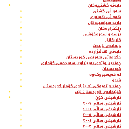
بابەتە گشتییەکان
هەواڵی گشتی
هەواڵی هونەری
پارتە سیاسییەکان
ڕێکخراوەکان
پرسە و سەرەخۆشی
کاریکاتێر
دیمانەی تایبەت
بابەتی هەڵبژاردە
حکومەتی هەرێمی کوردستان
چەندین وێنەی نەبینراوی سەردەمی کۆماری
کوردستان
لە فەیسبووکەوە
ڤیدۆ
چەند وێنەیەکی نەبینراوی کۆمار کوردستان
کتێبخانەی کوردستان نێت
ئارشیفی کۆن
ئارشیفی ساڵی ٢٠٠٧
ئارشیفی ساڵی ٢٠٠٦
ئارشیفی ساڵی ٢٠٠٥
ئارشیفی ساڵی ٢٠٠٤
ئارشیفی ساڵی ٢٠٠٣