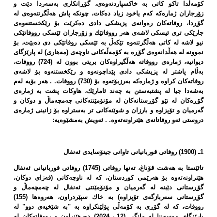
كۆمەڵدا تاكو كاتی بە خاكسپاردنەوەی، گۆڕانكاری بەسەردا دێت و
زۆرجاران ژمارەكە كەم یاخود زیاد دەكات، چونكە پاش هەڵگرتنەوەی لە
گۆڕدا، روفاتەكان رەوانەی پزیشكی دادی دەكرێت بۆ رێكخستنەوەی
جارێكی تری ئیسكی لاشەی هەر رووفاتێك و زۆرجاران ئێسكی رووفاتێكی
نیو لاشە لە كاتی هەڵگرتنەوە تێكەڵ بە ئێسكی روفاتێكی دی دەبێت، بۆ
نموونە لە هەڵدانەوەی گۆڕە بە كۆمەڵەكانی ناوچەی (مەهاری) لە پارێزگای
دیوانیە، ژمارەی رووفاتە هەڵگیراوەكان بریتی بوون لە (724) رووفات،
بەڵام پاشتر لە پزیشكی دادی پێداچونەوە و رێكخستنەوە بۆ لاشەی
روفاتەكان كراوە و ژمارەكە بەرزبۆتەوە بۆ (730) رووفات. . هەر بۆیە لەم
بەشەدا جیا لە پشتبەستن بە چەند ئامارێك، هاوكات پشت بە ژمارەی
گۆڕەكان لە نێو گۆڕستانەكان لە مۆنۆمێنتەكانی چەمچەماڵ و دوكان و
گەرمیان و تۆپزاوە و بارزان و شوێنەكانی تر بەستراوە بۆ زانینی ژمارەی
دروستی ئەو روفاتانەی هێنراونەتەوە. . ئەویش بەمشێوەیە:
1ـ (1900) روفاتی قوربانیانی تاوانی جینۆسایدی ئەنفال
تائێستا بە هەشت قۆناغ، تەنها روفاتی (1745) روفاتی قوربانیانی ئەنفال
هێنراونەتەوە بۆ هەرێمی كوردستان، كە لە ناوچەكانی (قەزای دوكان،
گۆڕستانی دێبنە لە گەرمیان و مۆنۆمێنتی ئەنفال لە چەمچەماڵ و
گۆڕستانی سەربازگەی تۆپزاوە) بە خاك سپێردراون، هەروەها (155)
رووفات، كە لە گۆڕی بە كۆمەڵی پۆلێنكراوە بە "بە شێخیەی دوو" لە
پارێزگای موسەننا لە مانگی (12ـی2024) دەرهێنراون و رووفاتەكان لە