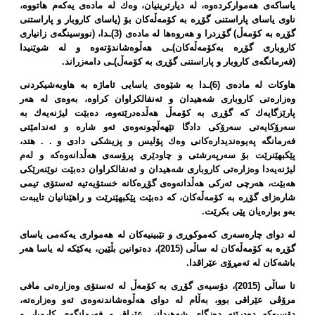
یاساكەی هەمواركردەوە، لە دیارترینیان، وەك لە مادەی یەكەم هاتووە،
ناوی یاسای پاراستنی گۆڕە بە كۆمەڵەكان بۆ (یاسای كاروبار و پاراستنی
گۆڕە بە كۆمەڵ) گۆڕدرا و هەروەها لە مادەی (3)ـدا، (نووسینگەی زانیاری
كاروباری گۆڕە بەكۆمەڵەكان)ـی هەڵوەشاندۆتەوە و لە شوێنیدا
(فەرمانگەی كاروبار و پاراستنی گۆڕی بە كۆمەڵ)ـی دامەزراند.
هاوكات لە مادەی (6)ـدا بە شێوەی یاسایی ئاماژە بە هاوبەشیكردنی
وەزارەتی كاروباری شەهیدان و ئەنفالكراوان كراوە، بەوەی لە هەر
پارێزگایەك كە گۆڕی بە كۆمەڵ هەڵدەدرێتەوە، دەبێت لیژنەیەك بە
سەرۆكایەتی سەرۆكی دادگا تێهەڵچونەوەی ئەو شارە و ئەندامێتی
فەرمانگە پەیوەندیدارەكانی وەك پۆلیس و پزیشكی دادی و . . هتد،
پێكبهێنرێت بۆ سەرپەرشتی و چاودێری پرۆسەی هەڵدانەوەكە و لەم
لیژنەیەدا وەزارەتی كاروباری شەهیدان و ئەنفالكراوان دەبێت نوێنەرێكی
هەبێت، هەرچی ئەركی هەڵدانەوەی گۆڕەكانە خستۆیەتیە ئەستۆی تیمی
شارەزای گۆڕە بە كۆمەڵەكان، كە دەبێت پێكبهێنرێت و راهێنانیان تایبەت
بەو بوارەیان پێی بكرێت.
لە دوای چارەسەری كەموكوڕی و تێبینیەكان لە هەمواری یەكەمی یاسای
گۆڕە بە كۆمەڵەكان لە ساڵی (2015)، دەتوانین بڵێین، یەكێكە لە یاسا هەر
باشەكان لە ئەمڕۆی عێراقدا.
تا ساڵی (2015)، دۆسیەی گۆڕی بە كۆمەڵ لە ئەستۆی وەزارەتی مافی
مرۆڤی عێراقی بوو، بەڵام لە دوای هەڵوەشاندنەوەی ئەو وەزارەتە،
دۆسیەكە دەدرێتە دەزگای شەهیدانی عێراق و فەرمانگەی كاروبار و