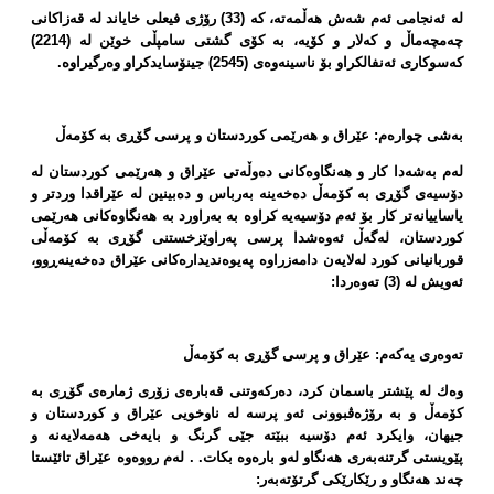
لە ئەنجامی ئەم شەش هەڵمەتە، كە (33) رۆژی فیعلی خایاند لە قەزاكانی
چەمچەماڵ و كەلار و كۆیە، بە كۆی گشتی سامپڵی خوێن لە (2214)
كەسوكاری ئەنفالكراو بۆ ناسینەوەی (2545) جینۆسایدكراو وەرگیراوە.
بەشی چوارەم: عێراق و هەرێمی كوردستان و پرسی گۆڕی بە كۆمەڵ
لەم بەشەدا كار و هەنگاوەكانی دەوڵەتی عێراق و هەرێمی كوردستان لە
دۆسیەی گۆڕی بە كۆمەڵ دەخەینە بەرباس و دەبینین لە عێراقدا وردتر و
یاساییانەتر كار بۆ ئەم دۆسیەیە كراوە بە بەراورد بە هەنگاوەكانی هەرێمی
كوردستان، لەگەڵ ئەوەشدا پرسی پەراوێزخستنی گۆڕی بە كۆمەڵی
قوربانیانی كورد لەلایەن دامەزراوە پەیوەندیدارەكانی عێراق دەخەینەڕوو،
ئەویش لە (3) تەوەردا:
تەوەری یەكەم: عێراق و پرسی گۆڕی بە كۆمەڵ
وەك لە پێشتر باسمان كرد، دەركەوتنی قەبارەی زۆری ژمارەی گۆڕی بە
كۆمەڵ و بە رۆژەڤبوونی ئەو پرسە لە ناوخویی عێراق و كوردستان و
جیهان، وایكرد ئەم دۆسیە ببێتە جێی گرنگ و بایەخی هەمەلایەنە و
پێویستی گرتنەبەری هەنگاو لەو بارەوە بكات. . لەم رووەوە عێراق تائێستا
چەند هەنگاو و رێكارێكی گرتۆتەبەر: