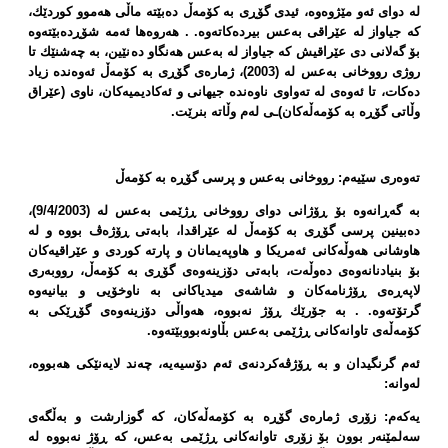
لە دوای ئەو مێژوەوە، ئیدی گۆڕی بە كۆمەڵ دەبێتە ماڵی هەموو كوردێك،
كە جیاواز لە عێراقی بەعس بیردەكاتەوە. . هەروەها ئەمە شۆڕدەبێتەوە
بۆ گەلانی دی عێراقیش كە جیاواز لە بەعس هەنگاو دەنێین، بە چەشنێك تا
ر‌وژی رووخانی بەعس لە (2003)، ژمارەی گۆڕی بە كۆمەڵ ئەوەندە زیاد
دەكات، تا ئەوەی لە تەواوی ناوەندە جیهانی و ئەكادیمیەكان، ناوی (عێراق
وڵاتی گۆڕە بە كۆمەڵەكان)ـی لەم وڵاتە بنرێت.
تەوەری سێیەم: رووخانی بەعس و پرسی گۆڕە بە كۆمەڵ
بە گەڕانەوە بۆ ڕۆژانی دوای رووخانی ڕژێمی بەعس لە (9/4/2003)،
دەبینین پرسی گۆڕی بە كۆمەڵ لە عێراقدا، بابەتی ڕۆژەڤ بووە و لە
هاوشانی هەوڵەكانی ئەمریكا و هاوپەیمانان و پارتە كوردی و عێراقیەكان
بۆ بنیادنانەوەی دەوڵەت، بابەتی دۆزینەوەی گۆڕی بە كۆمەڵ، رووبەری
لاپەڕەی ڕۆژنامەكان و شاشەی میدیاكانی بە ناوخۆیی و بیانیەوە
گرتۆتەوە. . بە جۆرێك ڕۆژ نەبووە، هەواڵی دۆزینەوەی گۆڕێكی بە
كۆمەڵەی تاوانەكانی ڕژێمی بەعس بڵاونەبووبێتەوە.
ئەم گرنگیدان و بە ڕۆژڤەكردنەی ئەم دۆسیەیە، چەند لایەنێكی هەبووە،
لەوانە:
یەكەم: زۆری ژمارەی گۆڕە بە كۆمەڵەكان، كە گوزارشت و بەڵگەی
سەلمێنەر بوون بۆ زۆری تاوانەكانی ڕژێمی بەعس، كە ڕۆژ نەبووە لە