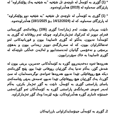
* (1) گۆڕی بە كۆمەڵ لە ناوچەی تل شێخیە "بە شێخیە یەك پۆلێنكراوە" لە
پارێزگای سەماوە لە (2019) هەڵدراوەتەوە.
* (1) گۆڕی بە كۆمەڵی لە ناوچەی تل شێخیە "بە شێخیە دوو پۆلێنكراوە"
لە پارێزگای سەماوە، كە لە (14/12/2024 بـۆ 18/1/2025) هەڵدراوەتەوە.
نابێت بیرمان بچێت، لەم ژمارانەدا گۆڕی (106) روفاتەكەی گۆڕستانی
قەزای دووبز لە كەركوك ئەژمارنەكراوە، چونكە ئەم روفاتانە لە گۆڕی بە
كۆمەڵدا نەبوون، بەڵكو لە گۆڕی ئاساییدا بوون و قوربانیەكانی لەو
ئەنفالكراوان بوون، كە لە سەربازگەی دووبز زیندانی بوون و بەهۆی
برسێتی و نەخۆسی گیانیان لەدەستدابوو و لەلایەن خەڵكی ناوچەكە لە
گۆڕی ئاساییدا بە خاك سپێردرابوون.
هەروەها ئەوە دەخەینەڕوو، گۆڕە بە كۆمەڵەكانی حەمرین، بریتی بوون لە
شەش گۆڕ، بەڵام تەنیا یەك گۆڕێیان رووفاتی تێیدا بوو، پێنج گۆڕەكەی
دیكە هیچ رووفاتێكی تێیدا نەبوو، هەروەها ئەوانەی نوگرەسەلمان، لە سێ‌
گۆڕدا، یەك گۆڕێیان هیچ رووفاتێكی تێیدا نەبوو، ئەمەش بەپێی پێناسەكەی
یاسای پاراستنی گۆڕی بە كۆمەڵ، نابێت بە گۆڕ ئەژمار بكرێن، بەڵام
لەبەر ئەوەی فەرمانگەی پاراستنی گۆڕە بە كۆمەڵەكان ئەو گۆڕانەشی
خستۆتە ئاماری گۆڕە هەڵدراوەكان، بۆیە لێرەدا وەك گۆڕ ئەژماركراوە.
2ـ گۆڕی بە كۆمەڵی جینۆسایدكراوانی بارزانیەكان