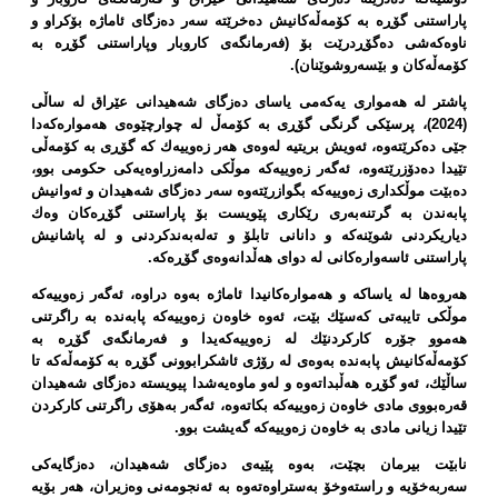
پاراستنی گۆڕە بە كۆمەڵەكانیش دەخرێتە سەر دەزگای ئاماژە بۆكراو و
ناوەكەشی دەگۆڕدرێت بۆ (فەرمانگەی كاروبار وپاراستنی گۆڕە بە
كۆمەڵەكان و بێسەروشوێنان).
پاشتر لە هەمواری یەكەمی یاسای دەزگای شەهیدانی عێراق لە ساڵی
(2024)، پرسێكی گرنگی گۆڕی بە كۆمەڵ لە چوارچێوەی هەموارەكەدا
جێی دەكرێتەوە، ئەویش بریتیە لەوەی هەر زەوییەك كە گۆڕی بە كۆمەڵی
تێیدا دەدۆزرێتەوە، ئەگەر زەوییەكە موڵكی دامەزراوەیەكی حكومی بوو،
دەبێت موڵكداری زەوییەكە بگوازرێتەوە سەر دەزگای شەهیدان و ئەوانیش
پابەندن بە گرتنەبەری رێكاری پێویست بۆ پاراستنی گۆڕەكان وەك
دیاریكردنی شوێنەكە و دانانی تابلۆ و تەلەبەندكردنی و لە پاشانیش
پاراستنی ئاسەوارەكانی لە دوای هەڵدانەوەی گۆڕەكە.
هەروەها لە یاساكە و هەموارەكانیدا ئاماژە بەوە دراوە، ئەگەر زەوییەكە
موڵكی تایبەتی كەسێك بێت، ئەوە خاوەن زەوییەكە پابەندە بە راگرتنی
هەموو جۆرە كاركردنێك لە زەوییەكەیدا و فەرمانگەی گۆڕە بە
كۆمەڵەكانیش پابەندە بەوەی لە رۆژی ئاشكرابوونی گۆڕە بە كۆمەڵەكە تا
ساڵێك، ئەو گۆڕە هەڵبداتەوە و لەو ماوەیەشدا پیویستە دەزگای شەهیدان
قەرەبووی مادی خاوەن زەوییەكە بكاتەوە، ئەگەر بەهۆی راگرتنی كاركردن
تێیدا زیانی مادی بە خاوەن زەوییەكە گەیشت بوو.
نابێت بیرمان بچێت، بەوە پێیەی دەزگای شەهیدان، دەزگایەكی
سەربەخۆیە و راستەوخۆ بەستراوەتەوە بە ئەنجومەنی وەزیران، هەر بۆیە