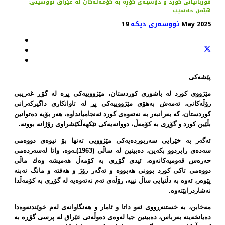
قوربانیانی كورد و دۆسیەی گۆڕە بە كۆمەڵەكان لە عێراق نووسینی:
هێمن حەسیب
19 May 2025
نووسەری دیکە
پێشەكی
مێژووی كورد لە باشوری كوردستان، مێژووییەكی پڕە لە گۆڕ غەریبی
رۆڵەكانی، ئەمەش بەهۆی مێژووییەكی پڕ لە تاوانكاری داگیركەرانی
كوردستان، كە بەرانبەر بە نەتەوەی كورد ئەنجامیانداوە، هەر بۆیە دەتوانین
بڵێین كورد و گۆڕی بە كۆمەڵ، دووانەیەكی تێكهەڵكێشراوی رۆژانە بوونە.
ئەگەر بە خێرایی سەربوردەیەكی مێژوویی تەنها بۆ نیوەی دووەمی
سەدەی رابردوو بكەین، دەبینین لە ساڵی (1963)ـەوە، واتا لەسەردەمی
حەرەس قەومیەكانەوە، ئیدی گۆڕی بە كۆمەڵ هەمیشە وەك ماڵی
دووەمی تاكی كورد بوونی هەبووە و ئەگەر رۆژ و هەفتە و مانگ نەبنە
پێوەر، ئەوە بە دڵنیایی ساڵ نییە، رۆڵەی ئەم نەتەوەیە لە گۆڕی بە كۆمەڵدا
نەشاردرابێتەوە.
مەخابن، بە خستنەڕووی ئەو داتا و ئامار و هەنگاوانەی لەم خوێندنەوەدا
دەیانخەینە بەرباس، دەبینین جیا لەوەی دەوڵەتی عێراق لە پرسی گۆڕە بە