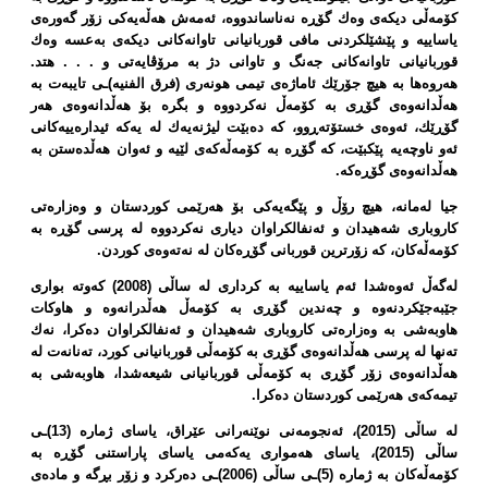
كۆمەڵی دیكەی وەك گۆڕە نەناساندووە، ئەمەش هەڵەیەكی زۆر گەورەی
یاساییە و پێشێلكردنی مافی قوربانیانی تاوانەكانی دیكەی بەعسە وەك
قوربانیانی تاوانەكانی جەنگ و تاوانی دژ بە مرۆڤایەتی و . . . هتد.
هەروەها بە هیچ جۆرێك ئاماژەی تیمی هونەری (فرق الفنیە)ـی تایبەت بە
هەڵدانەوەی گۆڕی بە كۆمەڵ نەكردووە و بگرە بۆ هەڵدانەوەی هەر
گۆڕێك، ئەوەی خستۆتەڕوو، كە دەبێت لیژنەیەك لە یەكە ئیدارەییەكانی
ئەو ناوچەیە پێكبێت، كە گۆڕە بە كۆمەڵەكەی لێیە و ئەوان هەڵدەستن بە
هەڵدانەوەی گۆڕەكە.
جیا لەمانە، هیچ رۆڵ و پێگەیەكی بۆ هەرێمی كوردستان و وەزارەتی
كاروباری شەهیدان و ئەنفالكراوان دیاری نەكردووە لە پرسی گۆڕە بە
كۆمەڵەكان، كە زۆرترین قوربانی گۆڕەكان لە نەتەوەی كوردن.
لەگەڵ ئەوەشدا ئەم یاساییە بە كرداری لە ساڵی (2008) كەوتە بواری
جێبەجێكردنەوە و چەندین گۆڕی بە كۆمەڵ هەڵدرانەوە و هاوكات
هاوبەشی بە وەزارەتی كاروباری شەهیدان و ئەنفالكراوان دەكرا، نەك
تەنها لە پرسی هەڵدانەوەی گۆڕی بە كۆمەڵی قوربانیانی كورد، تەنانەت لە
هەڵدانەوەی زۆر گۆڕی بە كۆمەڵی قوربانیانی شیعەشدا، هاوبەشی بە
تیمەكەی هەرێمی كوردستان دەكرا.
لە ساڵی (2015)، ئەنجومەنی نوێنەرانی عێراق، یاسای ژمارە (13)ـی
ساڵی (2015)، یاسای هەمواری یەكەمی یاسای پاراستنی گۆڕە بە
كۆمەڵەكان بە ژمارە (5)ـی ساڵی (2006)ـی دەركرد و زۆر بڕگە و مادەی