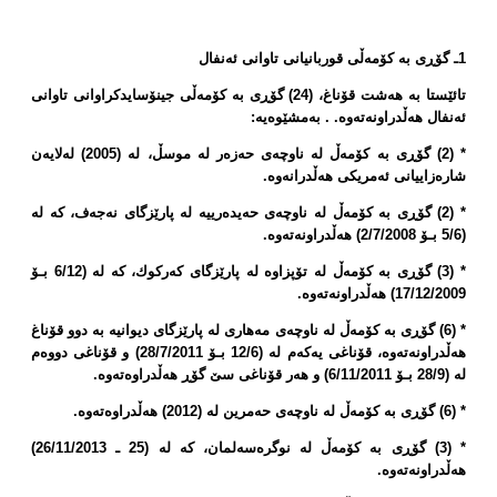
1ـ گۆڕی بە كۆمەڵی قوربانیانی تاوانی ئەنفال
تائێستا بە هەشت قۆناغ، (24) گۆڕی بە كۆمەڵی جینۆسایدكراوانی تاوانی
ئەنفال هەڵدراونەتەوە. . بەمشێوەیە:
* (2) گۆڕی بە كۆمەڵ لە ناوچەی حەزەر لە موسڵ، لە (2005) لەلایەن
شارەزاییانی ئەمریكی هەڵدرانەوە.
* (2) گۆڕی بە كۆمەڵ لە ناوچەی حەیدەرییە لە پارێزگای نەجەف، كە لە
(5/6 بـۆ 2/7/2008) هەڵدراونەتەوە.
* (3) گۆڕی بە كۆمەڵ لە تۆپزاوە لە پارێزگای كەركوك، كە لە (6/12 بـۆ
17/12/2009) هەڵدراونەتەوە.
* (6) گۆڕی بە كۆمەڵ لە ناوچەی مەهاری لە پارێزگای دیوانیە بە دوو قۆناغ
هەڵدراونەتەوە، قۆناغی یەكەم لە (12/6 بـۆ 28/7/2011) و قۆناغی دووەم
لە (28/9 بـۆ 6/11/2011) و هەر قۆناغی سێ‌ گۆڕ هەڵدراوەتەوە.
* (6) گۆڕی بە كۆمەڵ لە ناوچەی حەمرین لە (2012) هەڵدراوەتەوە.
* (3) گۆڕی بە كۆمەڵ لە نوگرەسەلمان، كە لە (25 ـ 26/11/2013)
هەڵدراونەتەوە.