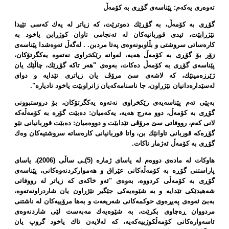
تەوەری یەكەم: پێناسەی گۆڕی بە كۆمەڵ
گۆڕی بە كۆمەڵ، بە گۆڕێك دەوترێت، كە زیاتر لە یەك كەسی تێیدا
نێژرابێت، ئیدی قوربانیەكان لە ئەنجامی تاوان كوژرابن یاخود بە
كارەساتی سروشتی و بڵاوبونەوەی پەتا مردبن. . لەگەڵ ئەوەشدا پێناسەی
زۆر بۆ گۆڕی بە كۆمەڵ هەیە، لەوانە رێكخراوی نەتەوە یەكگرتۆكان،
پێناسەی گۆڕی بە كۆمەڵ دەكات، بەوەی "هەر تاكە گۆڕێك، چاڵێك یان
ژێرزەمینێك، كە لاشەی سێ‌ مرۆڤ یان زیاتری تێدایە و دوای
لەسێدارەدانیان نێژراون، جا ناسنامەكەیان زانراوبێت یاخود نادیارە".
بەپێی ئەم پێناسەیەی رێكخراوی نەتەوە یەكگرتۆكان، بۆ دروستبوونی
گۆڕی بە كۆمەڵ، دوو مەرج هەیە، یەكەمیان: دەبێت گۆرە بە كۆمەڵەكە
لانی كەم، رووفاتی سێ مرۆڤی تێدابێت و دووەمیان: دەبێت قوربانیانی نێو
گۆڕەكە قوربانی تاوانێك بن، واتا قوربانیانی كارەساتە سروشتیەكان وەك
گۆڕی بە كۆمەڵ ئەژمار ناكات.
هاوكات لە مادەی دووەم لە یاسای ژمارە (5)ـی ساڵی (2006)، یاسای
پاراستنی گۆڕە بە كۆمەڵەكانی عێراق و هەمواركردنەوەكانی، پێناسەی
گۆڕی بە كۆمەڵی كردووە، بەوەی "ئەو خاكەی كە زیاتر لە رووفاتی
شەهیدێكی تێدایە و بە شێوەیەكی جێگیر نێژراون یان شاردراونەتەوە،
بەبێ ئەوەی پەیڕەوی حوكمەكانی شەریعەت و بەها مرۆییەكان لە ناشتنی
مردووان ڕەچاوی بكرێت، بە شێوەیەك مەبەست لێی شاردنەوەی
ئاسەوارەكانی كۆمەڵكوژییەكەیە، كە لەلایەن تاك یاخود گروپ یان