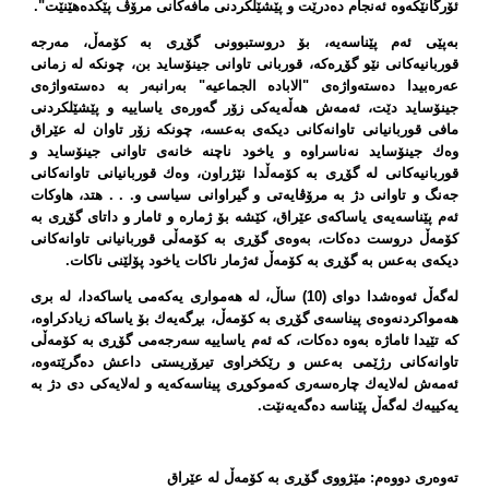
ئۆرگانێكەوە ئەنجام دەدرێت و پێشێلكردنی مافەكانی مرۆڤ پێكدەهێنێت".
بەپێی ئەم پێناسەیە، بۆ دروستبوونی گۆڕی بە كۆمەڵ، مەرجە
قوربانیەكانی نێو گۆڕەكە، قوربانی تاوانی جینۆساید بن، چونكە لە زمانی
عەرەبیدا دەستەواژەی "الابادە الجماعیە" بەرانبەر بە دەستەواژەی
جینۆساید دێت، ئەمەش هەڵەیەكی زۆر گەورەی یاساییە و پێشێلكردنی
مافی قوربانیانی تاوانەكانی دیكەی بەعسە، چونكە زۆر تاوان لە عێراق
وەك جینۆساید نەناسراوە و یاخود ناچنە خانەی تاوانی جینۆساید و
قوربانیەكانی لە گۆڕی بە كۆمەڵدا نێژراون، وەك قوربانیانی تاوانەكانی
جەنگ و تاوانی دژ بە مرۆڤایەتی و گیراوانی سیاسی و. . . هتد، هاوكات
ئەم پێناسەیەی یاساكەی عێراق، كێشە بۆ ژمارە و ئامار و داتای گۆڕی بە
كۆمەڵ دروست دەكات، بەوەی گۆڕی بە كۆمەڵی قوربانیانی تاوانەكانی
دیكەی بەعس بە گۆڕی بە كۆمەڵ ئەژمار ناكات یاخود پۆلێنی ناكات.
لەگەڵ ئەوەشدا دوای (10) ساڵ، لە هەمواری یەكەمی یاساكەدا، لە بری
هەمواكردنەوەی پیناسەی گۆڕی بە كۆمەڵ، بڕگەیەك بۆ یاساكە زیادكراوە،
كە تێیدا ئاماژە بەوە دەكات، كە ئەم یاساییە سەرجەمی گۆڕی بە كۆمەڵی
تاوانەكانی رژێمی بەعس و رێكخراوی تیرۆریستی داعش دەگرێتەوە،
ئەمەش لەلایەك چارەسەری كەموكوڕی پیناسەكەیە و لەلایەكی دی دژ بە
یەكییەك لەگەڵ پێناسە دەگەیەنێت.
تەوەری دووەم: مێژووی گۆڕی بە كۆمەڵ لە عێراق