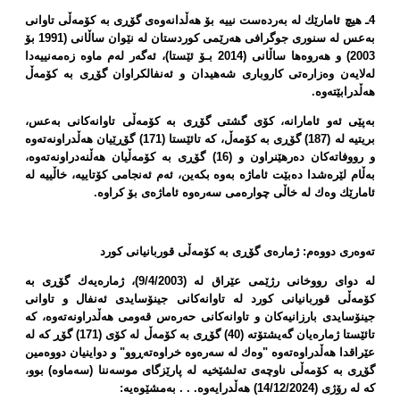
4ـ هیچ ئامارێك لە بەردەست نییە بۆ هەڵدانەوەی گۆڕی بە كۆمەڵی تاوانی
بەعس لە سنوری جوگرافی هەرێمی كوردستان لە نێوان ساڵانی (1991 بۆ
2003) و هەروەها ساڵانی (2014 بـۆ ئێستا)، ئەگەر لەم ماوە زەمەنییەدا
لەلایەن وەزارەتی كاروباری شەهیدان و ئەنفالكراوان گۆڕی بە كۆمەڵ
هەڵدرابێتەوە.
بەپێی ئەو ئامارانە، كۆی گشتی گۆڕی بە كۆمەڵی تاوانەكانی بەعس،
بریتیە لە (187) گۆڕی بە كۆمەڵ، كە تائێستا (171) گۆڕێیان هەڵدراونەتەوە
و رووفاتەكان دەرهێنراون و (16) گۆڕی بە كۆمەڵیان هەڵنەدراونەتەوە،
بەڵام لێرەشدا دەبێت ئاماژە بەوە بكەین، ئەم ئەنجامی كۆتاییە، خاڵییە لە
ئامارێك وەك لە خاڵی چوارەمی سەرەوە ئاماژەی بۆ كراوە.
تەوەری دووەم: ژمارەی گۆڕی بە كۆمەڵی قوربانیانی كورد
لە دوای رووخانی رژێمی عێراق لە (9/4/2003)، ژمارەیەك گۆڕی بە
كۆمەڵی قوربانیانی كورد لە تاوانەكانی جینۆسایدی ئەنفال و تاوانی
جینۆسایدی بارزانیەكان و تاوانەكانی حەرەس قەومی هەڵدراونەتەوە، كە
تائێستا ژمارەیان گەیشتۆتە (40) گۆڕی بە كۆمەڵ لە كۆی (171) گۆڕ كە لە
عێراقدا هەڵدراوەتەوە "وەك لە سەرەوە خراوەتەڕوو" و دواینیان دووەمین
گۆڕی بە كۆمەڵی ناوچەی تەلشێخیە لە پارێزگای موسەننا (سەماوە) بوو،
كە لە رۆژی (14/12/2024) هەڵدرایەوە. . . بەمشێوەیە: