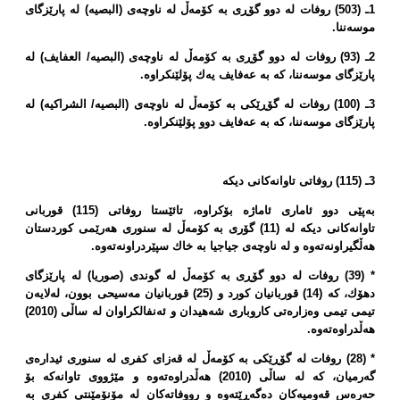
1ـ (503) روفات لە دوو گۆڕی بە كۆمەڵ لە ناوچەی (البصیە) لە پارێزگای
موسەننا.
2ـ (93) روفات لە دوو گۆڕی بە كۆمەڵ لە ناوچەی (البصیە/ العفایف) لە
پارێزگای موسەننا، كە بە عەفایف یەك پۆلێنكراوە.
3ـ (100) روفات لە گۆڕێكی بە كۆمەڵ لە ناوچەی (البصیە/ الشراكیە) لە
پارێزگای موسەننا، كە بە عەفایف دوو پۆلێنكراوە.
3ـ (115) روفاتی تاوانەكانی دیكە
بەپێی دوو ئاماری ئاماژە بۆكراوە، تائێستا روفاتی (115) قوربانی
تاوانەكانی دیكە لە (11) گۆری بە كۆمەڵ لە سنوری هەرێمی كوردستان
هەڵگیراونەتەوە و لە ناوچەی جیاجیا بە خاك سپێردراونەتەوە.
* (39) روفات لە دوو گۆڕی بە كۆمەڵ لە گوندی (صوریا) لە پارێزگای
دهۆك، كە (14) قوربانیان كورد و (25) قوربانیان مەسیحی بوون، لەلایەن
تیمی تیمی وەزارەتی كاروباری شەهیدان و ئەنفالكراوان لە ساڵی (2010)
هەڵدراوەتەوە.
* (28) روفات لە گۆڕێكی بە كۆمەڵ لە قەزای كفری لە سنوری ئیدارەی
گەرمیان، كە لە ساڵی (2010) هەڵدراوەتەوە و مێژووی تاوانەكە بۆ
حەرەس قەومیەكان دەگەڕێتەوە و رووفاتەكان لە مۆنۆمێنتی كفری بە