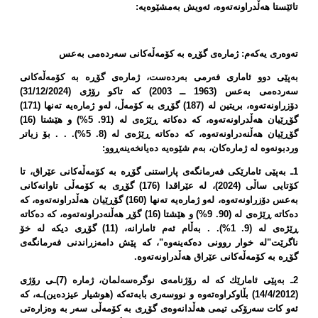
تائێستا هەڵدراونەتەوە، ئەویش بەمشێوەیە:
تەوەری یەكەم: ژمارەی گۆڕە بە كۆمەڵەكانی سەردەمی بەعس
بەپێی دوو ئاماری فەرمی بەردەست، ژمارەی گۆڕە بە كۆمەڵەكانی
سەردەمی بەعس (1963 ــ 2003) كە تاكو رۆژی (31/12/2024)
دۆزراونەتەوە، بریتین لە (187) گۆڕی بە كۆمەڵ، لەو ژمارەیە تەنها (171)
گۆڕێیان هەڵدراونەتەوە، كە دەكاتە ڕێژەی لە (91. 5%) و هێشتا (16)
گۆڕێیان هەڵنەدراونەتەوە، كە دەكاتە ڕێژەی لە (8. 5%). . . بۆ زیاتر
وردبونەوە لە ژمارەكان، بەم شێوەیە دەیانخەینەڕوو:
1ـ بەپێی ئامارێكی فەرمانگەی پاراستنی گۆڕە بە كۆمەڵەكانی عێراق، تا
كۆتایی ساڵی (2024)، لە عێراقدا (176) گۆڕی بە كۆمەڵی تاوانەكانی
بەعس دۆزراونەتەوە، لەو ژمارەیە تەنها (160) گۆڕێیان هەڵدراونەتەوە، كە
دەكاتە ڕێژەی لە (90. 9%) و هێشتا (16) گۆڕ هەڵنەدراونەتەوە، كە دەكاتە
ڕێژەی لە (9. 1%). . بەڵام ئەم ئامارانە، (11) گۆڕی دیكە لە خۆ
ناگرێت"لە خوار روونی دەكەینەوە"، كە پێش دامەزراندنی فەرمانگەی
گۆڕە بە كۆمەڵەكانی عێراق هەڵدراونەتەوە.
2ـ بەپێی ئامارێك كە لە رۆژنامەی نوگرەسەلمان، ژمارە (7)ـی رۆژی
(14/4/2012) بڵاوكراوەتەوە و نووسەری بابەتەكە (هوشیار عیزدەین)ـە، كە
ئەو كات سەرۆكی تیمی هەڵدانەوەی گۆڕی بە كۆمەڵی سەر بە وەزارەتی