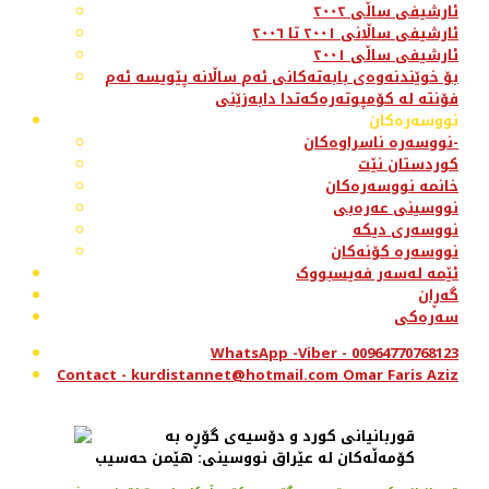
ئارشیفی ساڵی ٢٠٠٢
ئارشیفی ساڵانی ٢٠٠١ تا ٢٠٠٦
ئارشیفی ساڵی ٢٠٠١
بۆ خوێندنەوەی بابەتەکانی ئەم ساڵانە پێویسە ئەم
فۆنتە لە کۆمپوتەرەکەتدا دابەزێنی
نووسەرەکان
نووسەرە ناسراوەکان-
کوردستان نێت
خانمە نووسەرەکان
نووسینی عەرەبی
نووسەری دیکە
نووسەرە کۆنەکان
ئێمە لەسەر فەیسبووک
گەڕان
سەرەکی
WhatsApp -Viber - 00964770768123
Contact - kurdistannet@hotmail.com Omar Faris Aziz