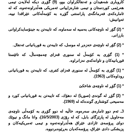
كاروباری شەهیدان و ئەنفالكراوان بوو، (9) گۆڕی دیكە لەلایەن تیمی
هەرێمی كوردستان و تیمی شارەزاییانی ئەمریكی هەڵدراونەتەوە، كە لە
ئامارەكەی فەرمانگەی پاراستنی گۆڕە بە كۆمەڵەكانی عێراقدا نییە،
ئەوانیش:
* (2) گۆر لە ناوچەكانی بەسیە لە سەماوە، كە تایبەتن بە جینۆسایدكراوانی
بارزانی.
* (2) گۆر لە ناوچەی حەزەڕ لە موسل، كە تایبەتن بە قوربانیانی ئەنفال.
* (1) گۆری بە كۆمەڵ لە سنوری قەزای چەمچەماڵ، كە تائێستا
قوربانیەكان و تاوانەكەی نەزانراوە.
* (1) گۆری بە كۆمەڵ لە سنوری قەزای كفری، كە تایبەتن بە قوربانیانی
روداوەكانی (1963).
* (1) گۆڕ لە ناوچەی شاخكێ‌
* (2) گۆڕ لە گوندی (صوریا) لە دهۆك، كە تایبەتن بە قوربانیانی كورد و
مەسیحی كوشتاری گوندەكە لە (1969).
3ـ ئەم دوو ئامارەی سەرەوە، خاڵیە لە دوو گۆڕی بە كۆمەڵی ناوچەی
مەحاویل لە پارێزگای بابل، كە لە رۆژی (16/5/2003)، واتا مانگ و نیوێك
دوای پرۆسەی ئازادی عێراق هەڵدراونەتەوە و تیمی ئەمریكیەكان و
پزیشكی دادی عێراق، پرۆسەكەیان بەڕێوەبردووە.