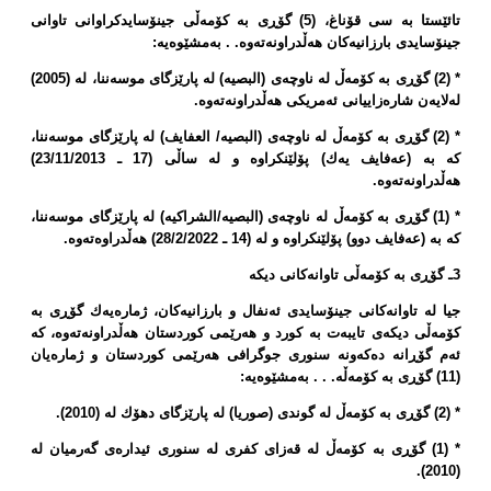
تائێستا بە سی قۆناغ، (5) گۆڕی بە كۆمەڵی جینۆسایدكراوانی تاوانی
جینۆسایدی بارزانیەكان هەڵدراونەتەوە. . بەمشێوەیە:
* (2) گۆڕی بە كۆمەڵ لە ناوچەی (البصیە) لە پارێزگای موسەننا، لە (2005)
لەلایەن شارەزاییانی ئەمریكی هەڵدراونەتەوە.
* (2) گۆڕی بە كۆمەڵ لە ناوچەی (البصیە/ العفایف) لە پارێزگای موسەننا،
كە بە (عەفایف یەك) پۆلێنكراوە و لە ساڵی (17 ـ 23/11/2013)
هەڵدراونەتەوە.
* (1) گۆڕی بە كۆمەڵ لە ناوچەی (البصیە/الشراكیە) لە پارێزگای موسەننا،
كە بە (عەفایف دوو) پۆلێنكراوە و لە (14 ـ 28/2/2022) هەڵدراوەتەوە.
3ـ گۆڕی بە كۆمەڵی تاوانەكانی دیكە
جیا لە تاوانەكانی جینۆسایدی ئەنفال و بارزانیەكان، ژمارەیەك گۆڕی بە
كۆمەڵی دیكەی تایبەت بە كورد و هەرێمی كوردستان هەڵدراونەتەوە، كە
ئەم گۆڕانە دەكەونە سنوری جوگرافی هەرێمی كوردستان و ژمارەیان
(11) گۆڕی بە كۆمەڵە. . . بەمشێوەیە:
* (2) گۆڕی بە كۆمەڵ لە گوندی (صوریا) لە پارێزگای دهۆك لە (2010).
* (1) گۆڕی بە كۆمەڵ لە قەزای كفری لە سنوری ئیدارەی گەرمیان لە
(2010).