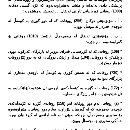
پزیشكی دادی بەغدایە و هێشتا نەهێنراونەتەوە، كە كۆی گشتی دەكاتە
(1900) روفاتی قوربانیانی تاوانی ئەنفال. . . ئەویش بەمشێوەیە:
ـ أ ـ مۆنۆمێنتی دوكان: (256) رووفات، كە لە دوو گۆڕی بە كۆمەڵ لە
ناوچەی حەزەر لە موسڵ بوون.
ـ ب ـ مۆنۆمێنتی ئەنفال لە چەمچەماڵ: تائێستا (1010) روفاتی بۆ
گەڕاوەتەوە، بەم جۆرە:
* (106) روفات، كە لە گۆڕستانی قەزای دووبز لە پارێزگای كەركوك بوون
و پێكدێن لە رووفاتی (104) منداڵ و ژنێكی دووگیان، كە بە دوو (2) رووفات
ئەژمار دەكرێت.
* (730) روفات، كە لە شەش گۆڕی بە كۆمەڵ لە ناوچەی مەهاری لە
پارێزگای دیوانیە بوون.
* (172) روفات لە گۆڕە بە كۆمەڵەكەی ناوچەی تل شێخیە (پۆلێنكراوە بە
تل شێخیەی یەك) لە پارێزگای سەماوە.
* (2) روفات، ئەم دوو رووفاتە لەو (158) روفاتەی گۆڕە بە كۆمەڵەكەی
ناوچەی حەمرینە، كە لە گەرمیان نێژراون، بەڵام دوو روفاتیان هێنراوەتەوە
بۆ سنوری چەمچەماڵ، چونكە بەپێی ئەو ناسنامانەی لە گیرفانیان بووە،
خەڵكی سنوری چەمچەماڵ بوون.