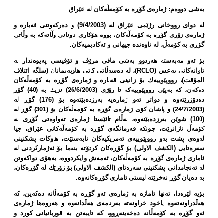
بەشی دووەم: ژمارەی گۆڕە بە كۆمەڵەكان لە عێراق
لە دوای رووخانی رژێمی عێراق لە (9/4/2003) و دەركەوتنی قەبارە و
ژمارەی زۆری گۆڕە بە كۆمەڵەكان، بووە هۆكاری ناونانی وڵاتەكە بە وڵاتی
گۆڕی بە كۆمەڵ، لە ناوەندە جیهانی و ئەكادیمیەكان.
بۆ ئەو مەبەستە هەردوو بەشی مافی مرۆڤ و ئۆفیسی پەیوەندار بە
تاوانەكانی بەعس (
RCLO
)، لە دەسەڵاتی كاتی هاوپەیمانان (سلگە ائتلاف
المۆقت)، رووپێوییەك بۆ زانینی قەبارە و ژمارەی گۆڕە بە كۆمەڵەكان
دەكەن، كە بەپێی رووپێوییەكە تا رۆژی (26/6/2003) نزیك بە (40) گۆڕ
دەدۆزرێتەوە و دواتر ئەو ژمارەیە بەرزدەبێتەوە بۆ (176) گۆڕ لە
(24/7/2003) و پاشان كۆی ژمارەی گۆڕە بە كۆمەڵەكان بۆ (301) گۆڕ لە
(100) شوێن بەرزدەبێتەوە، بەڵام تائێستا ژمارەی تەواوەتی گۆڕی بە
كۆمەڵ نازانرێت، چونكە فەرمانگەی گۆڕە بە كۆمەڵەكانی عێراق، جیا
لەوەی پشت بەو رووپێوییەی ئەمریكیەكان نابەستێت، هاوكات پشكنینی
سەرەتایی (الكشف الاولی) بۆ گۆڕەكان كردۆتە بنەما بۆ ئەژماركردنی لە
ئاماری ژمارەی گۆڕە بە كۆمەڵەكان، ئەمەش وایكردووە، بەهۆی دواكەوتن
لە ئەنجامدانی پشكنینی سەرەتای (الكشف الاولی) بۆ زۆرێك لە گۆڕەكان،
بە دەیان گۆڕ نەخرێتە لیستی ئاماری گۆڕەكانەوە.
بۆیە لێرەدا، تەنها ئاماژە بە ژمارەی ئەو گۆڕە بە كۆمەڵانە دەكەین، كە
هەڵدراونەتەوە یاخود خراونەتە بەرنامەی هەڵدانەوە و هەروەها ژمارەی
ئەو گۆڕە بە كۆمەڵانە دەخەینەڕوو، كە تایبەتن بە قوربانیانی كورد و