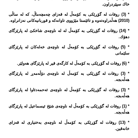
خاك سپێردراون.
* (3) روفات لە گۆڕێكی بە كۆمەڵ لە قەزای چەمچەماڵ، كە لە ساڵی
(2010) هەڵدراوەتەوە و تائێستا مێژووی تاوانەكە و قوربانیەكانی نەزانراوە.
* (14) روفات لە گۆڕێكی بە كۆمەڵ لە لە ناوچەی شاخكێ‌ لە پارێزگای
دهۆك.
* (5) روفات لە گۆڕێكی بە كۆمەڵ لە ناوچەی خەلەكان لە پارێزگای
سلێمانی
* (6) روفات لە گۆڕێكی بە كۆمەڵ لە كارگەی قیر لە پارێزگای هەولێر.
* (3) روفات لە گۆڕێكی بە كۆمەڵ لە ناوچەی دۆڵەمەڕ لە پارێزگای
هەڵەبجە.
* (3) روفات لە گۆڕێكی بە كۆمەڵ لە ناوچەی ئەحمەدئاوا لە پارێزگای
هەڵەبجە.
* (1) روفات لە گۆڕێكی بە كۆمەڵ لە ناوچەی شێخ ئیسماعیل لە پارێزگای
هەڵەبجە.
* (13) روفات لە گۆڕێكی بە كۆمەڵ لە ناوچەی بەختیاری لە قەزای
خانەقین.