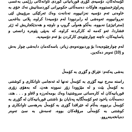
كۆمەڵەكان، دۆسیەی گۆڕی قوربانیانی كوردی تاوانەكانی رژێمی بەعسی
پەراوێزخستووە، هاوكات دەسەڵاتی حكومڕانی كوردستانیش نەك خۆی بە
خاوەنی ئەم دۆسیە نەزانیووە، تەنانەت وەك ئەركێكی مرۆییش لێی
نەڕوانیووە، ئەوەشی لە رابردوودا لەم دۆسیەدا كراوە، پلانی بناغەیی
(ستراتیژی) نەبووە، بەڵكو هەوڵی گروپ و ناوچە و هەندێكجاریش لە ژێر
فشاردا، ئەو كەمە لە كاركردنە كراوە، كە بەپێی پێوەرە زانستی و
یاساییەكان، ناچنە چوارچێوەی كاركردن بۆ ئەم دۆسیەیە.
لەم چوارچێوەیەدا بۆ وردبوونەوەی زیاتر، باسەكەمان دابەشی چوار بەش
و (10) تەوەر دەكەین.
بەشی یەكەم: عێراق و گۆڕی بە كۆمەڵ
راستە مەرج نییە گۆڕی بە كۆمەڵ تەنها لە ئەنجامی تاوانكاری و كوشتنی
بە كۆمەڵ بێت و لە مێژوودا زۆر نموونە هەن، كە بەهۆی زۆری
قوربانیەكان لە كارەساتی سروشتیدا وەك بومەلەرزە و لافاو و . . . هتد،
دەسەڵات یاخود ئەو كۆمەڵگایە پەنایان بۆ ناشتنی قوربانیەكان لە گۆڕی بە
كۆمەڵ بردووە، بەڵام لە عێراقدا گۆڕی بە كۆمەڵ بەرهەمی تاوانكاری و
كوشتنی بە كۆمەڵی مرۆڤەكان بووە، ئەمەش بە سێ تەوەر
دەیانخەینەڕوو.