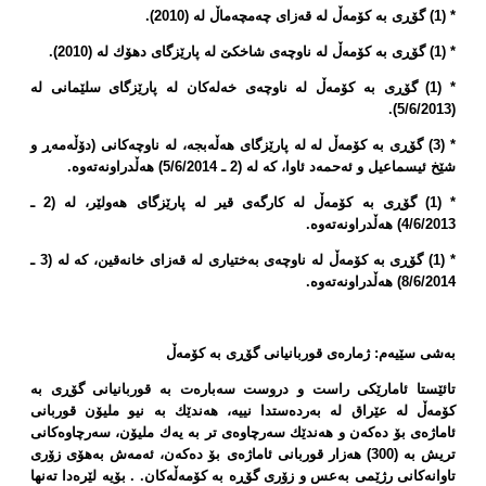
* (1) گۆڕی بە كۆمەڵ لە قەزای چەمچەماڵ لە (2010).
* (1) گۆڕی بە كۆمەڵ لە ناوچەی شاخكێ‌ لە پارێزگای دهۆك لە (2010).
* (1) گۆڕی بە كۆمەڵ لە ناوچەی خەلەكان لە پارێزگای سلێمانی لە
(5/6/2013).
* (3) گۆڕی بە كۆمەڵ لە لە پارێزگای هەڵەبجە، لە ناوچەكانی (دۆڵەمەڕ و
شێخ ئیسماعیل و ئەحمەد ئاوا، كە لە (2 ـ 5/6/2014) هەڵدراونەتەوە.
* (1) گۆڕی بە كۆمەڵ لە كارگەی قیر لە پارێزگای هەولێر، لە (2 ـ
4/6/2013) هەڵدراونەتەوە.
* (1) گۆڕی بە كۆمەڵ لە ناوچەی بەختیاری لە قەزای خانەقین، كە لە (3 ـ
8/6/2014) هەڵدراونەتەوە.
بەشی سێیەم: ژمارەی قوربانیانی گۆڕی بە كۆمەڵ
تائێستا ئامارێكی راست و دروست سەبارەت بە قوربانیانی گۆڕی بە
كۆمەڵ لە عێراق لە بەردەستدا نییە، هەندێك بە نیو ملیۆن قوربانی
ئاماژەی بۆ دەكەن و هەندێك سەرچاوەی تر بە یەك ملیۆن، سەرچاوەكانی
تریش بە (300) هەزار قوربانی ئاماژەی بۆ دەكەن، ئەمەش بەهۆی زۆری
تاوانەكانی رژێمی بەعس و زۆری گۆڕە بە كۆمەڵەكان. . بۆیە لێرەدا تەنها