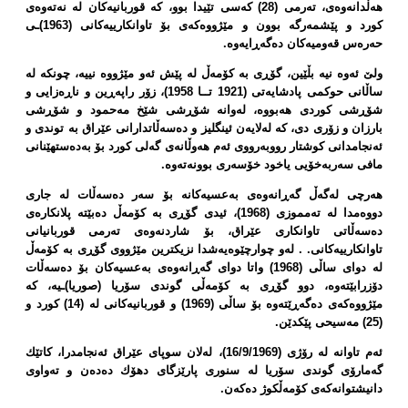
هەڵدانەوەی، تەرمی (28) كەسی تێیدا بوو، كە قوربانیەكان لە نەتەوەی
كورد و پێشمەرگە بوون و مێژووەكەی بۆ تاوانكارییەكانی (1963)ـی
حەرەس قەومیەكان دەگەڕایەوە.
ولێ‌ ئەوە نیە بڵێین، گۆڕی بە كۆمەڵ لە پێش ئەو مێژووە نییە، چونكە لە
ساڵانی حوكمی پادشایەتی (1921 تــا 1958)، زۆر راپەڕین و ناڕەزایی و
شۆڕشی كوردی هەبووە، لەوانە شۆڕشی شێخ مەحمود و شۆڕشی
بارزان و زۆری دی، كە لەلایەن ئینگلیز و دەسەڵاتدارانی عێراق بە توندی و
ئەنجامدانی كوشتار رووبەرووی ئەم هەوڵانەی گەلی كورد بۆ بەدەستهێنانی
مافی سەربەخۆیی یاخود خۆسەری بوونەتەوە.
هەرچی لەگەڵ گەڕانەوەی بەعسیەكانە بۆ سەر دەسەڵات لە جاری
دووەمدا لە تەمموزی (1968)، ئیدی گۆڕی بە كۆمەڵ دەبێتە پلانكارەی
دەسەڵاتی تاوانكاری عێراق، بۆ شاردنەوەی تەرمی قوربانیانی
تاوانكارییەكانی. . لەو چوارچێوەیەشدا نزیكترین مێژووی گۆڕی بە كۆمەڵ
لە دوای ساڵی (1968) واتا دوای گەڕانەوەی بەعسیەكان بۆ دەسەڵات
دۆزرابێتەوە، دوو گۆڕی بە كۆمەڵی گوندی سۆریا (صوریا)ـیە، كە
مێژووەكەی دەگەڕێتەوە بۆ ساڵی (1969) و قوربانیەكانی لە (14) كورد و
(25) مەسیحی پێكدێن.
ئەم تاوانە لە رۆژی (16/9/1969)، لەلان سوپای عێراق ئەنجامدرا، كاتێك
گەمارۆی گوندی سۆریا لە سنوری پارێزگای دهۆك دەدەن و تەواوی
دانیشتوانەكەی كۆمەڵكوژ دەكەن.