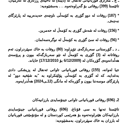
ـ ج ـ مەزاری قوربانیانی ئەنفال لە (دێبنە) لە ناحیەی ڕزگاری لە گەرمیان:
تائێستا (399) روفاتی بۆ گەڕاوەتەوە. . . بەمشێوەیە:
* (187) روفات لە دوو گۆڕی بە كۆمەڵی ناوچەی حەیدەرییە لە پارێزگای
نەجەف.
* (156) روفات لە شەش گۆڕی بە كۆمەڵ لە حەمرین.
* (56) روفات لە سێ‌ گۆڕی بە كۆمەڵ لە نوگرەسەلمان.
ـ د ـ گۆڕستانی سەربازگەی تۆپزاوە: (80) روفات بە خاك سپێردراون، ئەم
روفاتانە لە (3) گۆڕی بە كۆمەڵ لە نێو سەربازگەكە بوون و پرۆسەی
هەڵدانەوەی گۆڕەكان لە (6/12/2009 بۆ 17/12/2010) خایاند.
جیا لەوانە، (155) روفاتی قوربانیانی تاوانی ئەنفال لە پزیشكی دادی
بەغدایە، كە لە گۆڕی بە كۆمەڵی پۆلێنكراوە بە "بە شێخیە دوو" لە
پارێزگای موسەننا بوون و گۆڕەكە لە مانگی (12ـی2024) هەڵدرایەوە.
2ـ (696) روفاتی قوربانیانی تاوانی جینۆسایدی بارزانیەكان
تائێستا تەنها بە سی قۆناغ، (696) روفاتی قوربانیانی جینۆسایدی
بارزانیەكان هێنراونەتەوە بۆ هەرێمی كوردستان و لە مۆنۆمێنتی قوربانیان
لە بارزان بە خاك سپێردراون، بەمشێوەیە: