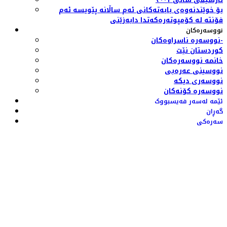
بۆ خوێندنەوەی بابەتەکانی ئەم ساڵانە پێویسە ئەم
فۆنتە لە کۆمپوتەرەکەتدا دابەزێنی
نووسەرەکان
نووسەرە ناسراوەکان-
کوردستان نێت
خانمە نووسەرەکان
نووسینی عەرەبی
نووسەری دیکە
نووسەرە کۆنەکان
ئێمە لەسەر فەیسبووک
گەڕان
سەرەکی