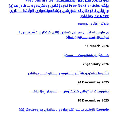
Previous article: ئه‌و كاته‌ى هێرۆخان بانگهێشتى
Next article: پێگە
Prev
ئه‌ردۆغانى ره‌تكرده‌وه‌ ... قادر عەزیز
و ڕۆڵی ئافرەتان لە شۆڕشی پێشکەوتنخوازی گوڵاندا ... نارین
Next
عەبدولقادر
بابەتی زیاتری نووسەر
8 ی مارس لە نێوان میراتی خەباتی ژنانی کرێکار و فێمینیزمی
سۆسیالیستی ... بەیان ساڵح
11 March 2026
شمشێر و شەهوەت ... سمکۆ
26 January 2026
ئاڵا وەك شكۆ و هێمای نەتەوەیی ... نارین عەبدولقادر
24 December 2025
پشوويەک لە ژوانی کتێبفرۆش ... سەردار ڕەزا جاف
10 December 2025
(هەرجارەو ناساندنی پەروەردەکارێک) مامۆستا نازەنین بناسە