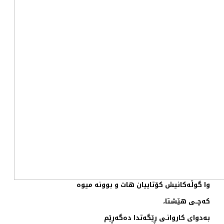
وا گوڵەکانیش کۆتاییان هات و بوونە میوە
کەچــی هێشتا،
بەدوای کاروانـی ڕێگەتدا دەگەڕێم