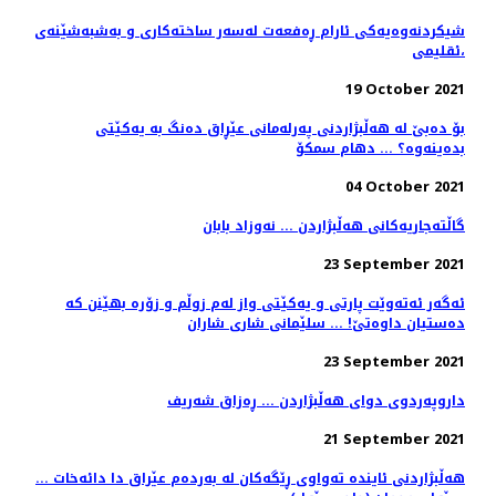
شیکردنەوەیەکی ئارام ڕەفعەت لەسەر ساختەکاری و بەشبەشێنەی
ئقلیمی،
19 October 2021
بۆ دەبێ لە هەڵبژاردنی پەرلەمانی عێڕاق دەنگ بە یەکێتی
بدەینەوە؟ ... دهام سمکۆ
04 October 2021
گاڵتەجاریەکانی هەڵبژاردن ... نەوزاد بابان
23 September 2021
ئەگەر ئەتەوێت پارتی و یەکێتی واز لەم زوڵم و زۆرە بهێنن کە
دەستیان داوەتێ! ... سلێمانی شاری شاران
23 September 2021
داروپەردوی دوای هەڵبژاردن ... ڕەزاق شەریف
21 September 2021
هەڵبژاردنی ئایندە تەواوی ڕێگەکان لە بەردەم عێراق دا دائەخات ...