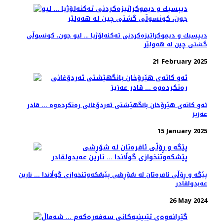
دیپسیك و ديموکراتیزەکردنی تەکنەلۆژیا … لیو جون، کونسوڵی
گشتی چین لە هەولێر
21 February 2025
ئه‌و كاته‌ى هێرۆخان بانگهێشتى ئه‌ردۆغانى ره‌تكرده‌وه‌ ... قادر
عەزیز
15 January 2025
پێگە و ڕۆڵی ئافرەتان لە شۆڕشی پێشکەوتنخوازی گوڵاندا ... نارین
عەبدولقادر
26 May 2024