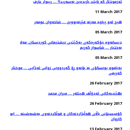
ئەزمونێک کە نابێت بازبدەین بەسەریدا! ... ریبوار عارف
11 March 2017
هیچ له‌و پیاوه‌ مه‌زنه‌ فێرنه‌بووین ... شاخه‌وان عومه‌ر
05 March 2017
دیسانەوە جۆکەرەکەی یەکێتیی نیشتیمانی کوردستان، مەلا
بەختیار ... شاسوار کەریم
05 March 2017
پەیاموو یونسکۆی بە بۆنەو ڕۆ گەردوونی زوانی ئه‌ڎایی ... موختار
کەریمی
26 February 2017
نهێنییەکانی ئەدۆڵف هیتلەر ... میران محمد
26 February 2017
کۆمیسیۆنی باڵای ھەڵبژاردنەکان و قوڵکردنەوی بەشبەشینە ... ابو
کاروان
13 February 2017