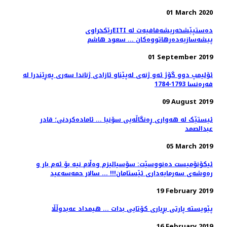
01 March 2020
رێكخراوی‌EITI ده‌ستپێشخه‌ریشه‌فافیه‌ت له‌
پیشه‌سازیه‌ده‌رهاتووه‌كان ... سعود هاشم
01 September 2019
ئۆلیمپ دوو گۆژ ئەو ژنەی لەپێناو ئازادی ژناندا سەری پەڕێندرا له
فەرەنسا 1793-1784
09 August 2019
ئیستێک له‌ هه‌واری ڕه‌نگاڵه‌یی سۆنیا ... ئاماده‌کردنی؛ قادر
عبدالصمد
05 March 2019
ئیکۆنۆمیست دەنووسێت: سۆسیالیزم وەڵام نیە بۆ ئەم بار و
رەوشەی سەرمایەداری ئێستامان!!! ... سالار حمەسەعید
19 February 2019
پێویستە پارتی بڕیاری كۆتایی بدات ... هیمداد عەبدوڵڵا
16 February 2019