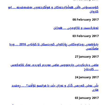
کۆمیسیۆنی باڵای ھەڵبژاردنەکان و قوڵکردنەوی بەشبەشینە ... ابو
کاروان
08 February 2017
ئەنارکیست و ئاژاوەچی ... هەژێن
03 February 2017
پارۆنامەی روداوەکانی ڕۆژئاوای کوردستان تا کۆتایی 2016 ... وریا
مامڵێسی
27 January 2017
مافی دیاریکردنی چارەنووس مافی مەردم کوردە، نەک تاکەکەس
.... کاردۆخ
24 January 2017
بڵی عەلی کەریمی گێل و نەزان بێت یا فرانسو ئۆڵاند؟. ... ڕەشید
قازی
03 January 2017