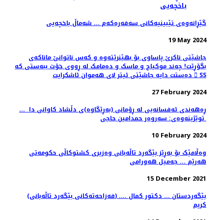
گێڕانەوەی تێبینیەکانی سەفەرەکەم ... شەماڵ باخچەیی
19 May 2024
جاشێتی ناکرێ پاساوی بۆ بهێنرێتەوە و کەس ناتوانێ ماناکەی
بگۆڕێت! چەند موکیاج و ماسک و دەمامک لە ڕووی خۆت ببەستی کە
دەستت دایە جاشێتی ئیتر لای هەموان ئاشکرایت  SS
27 February 2024
ڕه‌هه‌ندی ئه‌فسانه‌یی له‌ ڕۆمانی (به‌ڕێگاوه‌)ی دڵشاد كاوانی دا ...
توێژینەوەى: سه‌روه‌ر حمدامین حاجی
10 February 2024
وەڵامێک بۆ بەڕێز بێگەرد تاڵەبانی وەزیری کشتوکاڵی حکومەتی
هەرێم ... جەمیل هەورامی
15 December 2021
(فەزاحەتەکانی بێگەرد تاڵەبانی) .... بێگەردستان ... دكتور كمال
كريم