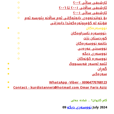
ئارشیفی ساڵی ٢٠٠٢
ئارشیفی ساڵانی ٢٠٠١ تا ٢٠٠٦
ئارشیفی ساڵی ٢٠٠١
بۆ خوێندنەوەی بابەتەکانی ئەم ساڵانە پێویسە ئەم
فۆنتە لە کۆمپوتەرەکەتدا دابەزێنی
نووسەرەکان
نووسەرە ناسراوەکان-
کوردستان نێت
خانمە نووسەرەکان
نووسینی عەرەبی
نووسەری دیکە
نووسەرە کۆنەکان
ئێمە لەسەر فەیسبووک
گەڕان
سەرەکی
WhatsApp -Viber - 00964770768123
Contact - kurdistannet@hotmail.com Omar Faris Aziz
کام کاروان؟ ... شادە عەلی
09 July 2024
نووسەری دیکە