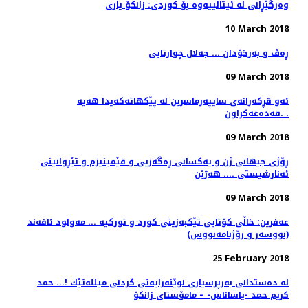
وه‌رگێڕانی له ئیتالییه‌وه بۆ کوردی: زانکۆ یاری
10 March 2018
ڕەڤ و بەرخۆدان ... جەلال چوارتایی
09 March 2018
ئه‌و قڕكه‌رانه‌ی سایپه‌رماسرین له‌ پێكهاته‌كه‌یدا هه‌یه‌
قه‌ده‌غه‌كراون. .
09 March 2018
ڕۆژی جیھانی ژن و یەکسانی ڕەگەزیی و فێمینیزم و تێڕوانینی
ئەنارشیستی .... ھەژێن
09 March 2018
عەفرین: خاڵی کۆتایی تێکبەزینی کورد و تورکیە ... مەولود ئافەند
(نووسەر و رۆژنامەنووس)
25 February 2018
له‌ ده‌ستدانی به‌رپرسیاری نوێنه‌رایه‌تی كردنی میلله‌تێك !... حمد
كریم حمد -یاساناس- – مامۆستای زانكۆ