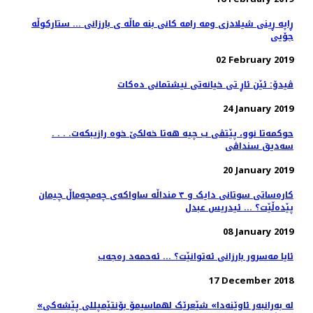
ڕاپه ڕینی شیلادزی ومه رامه کانی بنه ماڵه ی بارزانی ... ستارکوڵه
جۆیی
02 February 2019
ڤیدۆ: ئێن ئاڕ تی خیانەتی نیشتمانی دەکات
24 January 2019
حوکمەتا نوو، پێتڤی ب چیە هەتا خەلكێ خوە رازیبکەت. . . .
سەدیق سنداڤی
20 January 2019
کارەساتی سوتانی دایک و ٣ منداڵە ساواکەی چەمچەماڵ چیمان
پێدەڵێت؟ ... ئیدریس عبدل
08 January 2019
ئایا مه‌سرور بارزانی ئه‌توانێت؟ ... ئه‌حمه‌د ره‌جه‌ب
17 December 2018
«لە بەرانبەر ئاوێنەدا» شێعرێک لهماسیمۆ بۆنتێمپللی پێشه‌کی