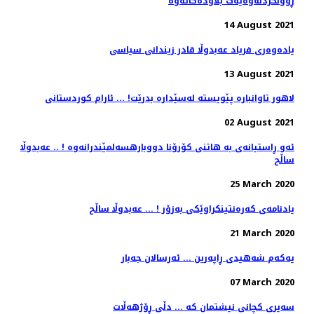
ڕوونکردنەوەیەک بڵاودەکاتەوە
14 August 2021
یادەوەری فریاد عەبدوڵا قادر زیندانی سیاسی
13 August 2021
لاهور تاوانبارە پێویستە لەسێدارە بدرێت! ... ئارام کوردستانی
02 August 2021
ئه‌و ڕاستیانه‌ی ‌به‌ هاتنی كۆرۆنا دووبارهسه‌لمێندرانه‌وه‌‌ ! .. عه‌بدوڵا
ساڵح
25 March 2020
یادنامه‌ی كه‌ره‌نتینكراوێكی به‌زۆر ! ... عه‌بدوڵا ساڵح
21 March 2020
یەکەم شەهیدی ڕاپەرین ... ئەرسالان جەبار
07 March 2020
سەیری کچانی نیشتمان کە ... دڵی ڕۆژهەڵات