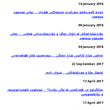
14 January 2018
حەجە گەورەكەو سەركردە شیعەكانی هەرات ... عەلی مەحمود
محەمەد
09 January 2018
خۆپیشاندانەكان لە نێوان خەڵك و خۆپیشاندەرانی قەلابی ... عەلی
مەحمود محەمەد
04 January 2018
پەیامی شێخ ئاراسی شێخ جەنگی ... سەربەست فاتح هەلەبجەیی
22 September 2017
ئه‌نفال مانا و مه‌دلوله‌كانی .. شـوان رابـه‌ر
17 April 2017
یەکگرتوو بن، هەرکەس لە ماڵی خۆیدا؟ ... مەولوود ئافەند/نووسەر
و رۆژنامەنووس
17 April 2017