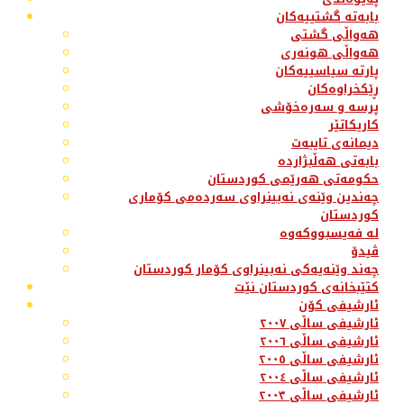
بابەتە گشتییەکان
هەواڵی گشتی
هەواڵی هونەری
پارتە سیاسییەکان
ڕێکخراوەکان
پرسە و سەرەخۆشی
کاریکاتێر
دیمانەی تایبەت
بابەتی هەڵبژاردە
حکومەتی هەرێمی کوردستان
چەندین وێنەی نەبینراوی سەردەمی کۆماری
کوردستان
لە فەیسبووکەوە
ڤیدۆ
چەند وێنەیەکی نەبینراوی کۆمار کوردستان
کتێبخانەی کوردستان نێت
ئارشیفی کۆن
ئارشیفی ساڵی ٢٠٠٧
ئارشیفی ساڵی ٢٠٠٦
ئارشیفی ساڵی ٢٠٠٥
ئارشیفی ساڵی ٢٠٠٤
ئارشیفی ساڵی ٢٠٠٣