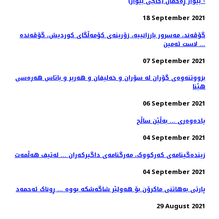
- بێوار ڕەحمان (حاجی بێوار)
18 September 2021
گۆڤەند، مەسرور بارزانییە، زۆرینەی كۆمەڵگای كوردیش، گۆڤەندە
... لاست ئەمین
07 September 2021
بزووتنه‌وه‌ی گۆران له‌ سۆران و خه‌لیفان و هه‌ریر و باتاس هەرەسی
هێنا
06 September 2021
یادەوەری ... بەڵێن ساڵح
04 September 2021
زیندەگینامەی کەرکووک، مەرگنامەی داگیرکەران ... لەتیف ھەڵمەت
04 September 2021
پارتی بەھاتنی ماکرۆن بۆ هەولێر شاگەشکە بووە ... ڕوناک ئەحمەد
29 August 2021