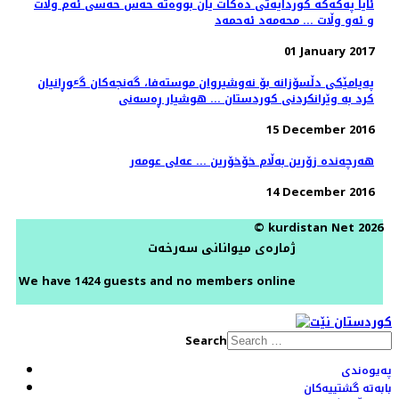
ئایا په‌كه‌كه‌ كوردایه‌تی ده‌كات یان بووه‌ته‌ حه‌س حه‌سی ئه‌م وڵات
و ئه‌و وڵات ... محه‌مه‌د ئه‌حمه‌د
01 January 2017
پەیامێکی دڵسۆزانە بۆ نەوشیروان موستەفا، گەنجەکان گٶڕانیان
کرد بە وێرانکردنی کوردستان ... هوشیار ڕەسەنی
15 December 2016
هەرچەندە زۆرین بەڵام خۆخۆرین ... عەلی عومەر
14 December 2016
© kurdistan Net 2026
ژمارەی میوانانی سەرخەت
We have 1424 guests and no members online
Search
پەیوەندی
بابەتە گشتییەکان