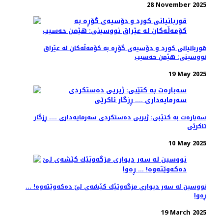
28 November 2025
قوربانیانی كورد و دۆسیەی گۆڕە بە كۆمەڵەكان لە عێراق
نووسینی: هێمن حەسیب
19 May 2025
سەبارەت بە کتێبی: ژیریی دەستکردی سەرمایەداری .... ڕزگار
ئاکرێی
10 May 2025
نووسین له‌ سه‌ر دیواری مزگه‌وتێك كێشه‌ی لێ ده‌كه‌وێته‌وه‌! ...
ڕەوا
19 March 2025