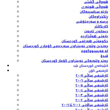
هەواڵی گشتی
هەواڵی هونەری
پارتە سیاسییەکان
ڕێکخراوەکان
پرسە و سەرەخۆشی
کاریکاتێر
دیمانەی تایبەت
بابەتی هەڵبژاردە
حکومەتی هەرێمی کوردستان
چەندین وێنەی نەبینراوی سەردەمی کۆماری کوردستان
لە فەیسبووکەوە
ڤیدۆ
چەند وێنەیەکی نەبینراوی کۆمار کوردستان
کتێبخانەی کوردستان نێت
ئارشیفی کۆن
ئارشیفی ساڵی ٢٠٠٧
ئارشیفی ساڵی ٢٠٠٦
ئارشیفی ساڵی ٢٠٠٥
ئارشیفی ساڵی ٢٠٠٤
ئارشیفی ساڵی ٢٠٠٣
ئارشیفی ساڵی ٢٠٠٢
ئارشیفی ساڵانی ٢٠٠١ تا ٢٠٠٦
ئارشیفی ساڵی ٢٠٠١