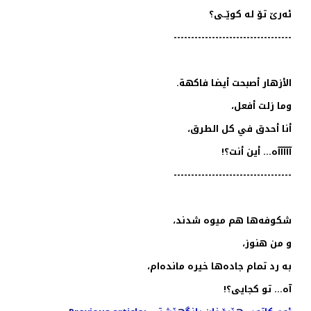
ئەرێ تۆ لە کوێــی؟
----------------------------------
الأزهار أصبحت أيضا فاكهة.
وما زلت أفعل،
أنا أحدق في كل الطرق،
آآآآآه... أين أنت؟!
----------------------------------
شکوفه‌ها هم میوه شدند،
و من هنوز،
به رد تمام جاده‌ها خیره‌ مانده‌ام،
آه... تو کجایی؟!