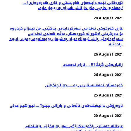
تۆرەکانی ئێمە داینەمۆی هاوپشتی و کاری هەرەوەزین! ...
بەهادين حاجي بەكر دارتاش ناسراو بە ريبوار عارف!
28 August 2021
غازی کەرکوکی ئەندامی سەرکردایەتی یەکێتی، من ئیمزام کردووە
بۆ دەرکردنی لاهور لە کوردستان، بەڵام هەندی ئەندامی
سەرکردایەتی پاش ئیمزاکردنیان پەشیمان بوونەتەوە، وەیان زانیوە
ڕادوێیە.
26 August 2021
زانیاریەکی گرنگ؟!! ... ئارام ئەحمەد
26 August 2021
کوردستان ئەفغانستان نی یە ... جەزا چنگیانی
25 August 2021
ناوەڕۆکی دانیشتنەکەی تاڵەبانی و بارزانی چیبو؟ … ئیبراهیم عەلی
20 August 2021
عبداللە حەساری ڕاگەیاندکارێکی سەر بەیەکێتی نیشتمانی