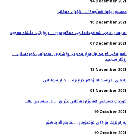
14 December 2021
مەسرور بۆوا هەڵچو؟! .... گۆران دوکانی
10 December 2021
لە پەنای ناوی شەھیداندا چی دەگوزەرێ ... راپۆرتی: دڵشاد مه‌جید
07 December 2021
نامەیەکی کراوە بۆ بەڕێز وەزیری ڕۆشنبیری هەرێمی کوردستان ...
ڕزگار سەعید
12 November 2021
زانیاری نا ڕاست لە ژەهر خراپترە ... دیار سوڵتانی
01 November 2021
کورد و ئەنجامى هەڵبژاردنەکانى عێراق ... د. سەباحی غالب
19 October 2021
پەراوێزێک بۆ ١٦ی ئۆکتۆبەر ... عەبدوڵڵا پەشێو
19 October 2021