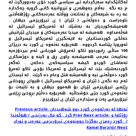
لەكاتێكدايه سەركردايه تى سياسى كورد خۆى بەدوورگرت له
م جه نگه . بەڵام جەوهەری و تيروانينه كانى گروپە چەكدارە
عه ره به شيعەكان و تەنانەت ووڵاتە عەرەبەكانى ڕۆژهەڵاتى
ناوەراست و دەوڵەتى ( ئێران ) ى تيرۆريزمى جيهان .
هەميشەكورديان بە بەشێك له ئەمريكاو ئیسرائيل له
قەڵەمداوە . هەميشه له ميديا عەرەبیەکان و ميدياى ئێرانيش
خەڵكى كوردستانيان به لایەنگیری ئەمريكاو ئیسرائيل و
ئەوروپا پێناسه كردووه . هەربۆيه نەتەوە ى كورد به دريژاى
100 ساڵى ڕابوردوو تاكو ئەمڕۆش قوربانى ئەم بيردۆزەیە
بەتايبەت عەرەب هەميشەبه چاوى ڕق و كينه و دوژمنكارى
تەماشاى كوردو كيشه سياسيەکەی دەكەن . ئەگەر
كوردبەشێك بێت لە ئیسرائيل و ئەمريكا بۆچی تاكو ئەمڕۆ
كورد دەوڵەتى نيه و هەميشه قتل وعام ده كرێت . له ئیستاى
ئەم جه نگەى ( ئێران و ئەمريكاو ئیسرائيل ) هيواى ڕووخانى
ڕژێمى تيرۆريزمى ئێران بۆ هەموو جيهان و به تايبەت بۆ
نەتەوەی كورد جێى خۆشحاڵيه . هەربۆیە دەڵێم بڕوخێ ڕزێمى
تيرۆريزمى پەت و سێدارەى ئێران ى تيرۆريزم .
Previous article: تەنها له بەرئەوەى كورد بوو شەهيديان
Next article: ڕۆژئاوا و
Prev
كرد . كه مال بەرزنجى / هۆڵەندا
كورد ڕەمزی بەگژدا چوونەوەى تيرۆريزمى عەرەب و تورك . /
Kamal Barznji/
Next