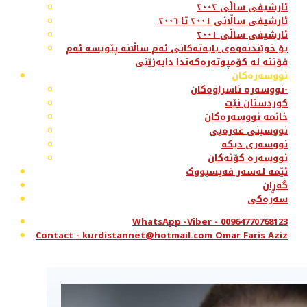
ئارشیفی ساڵی ٢٠٠٢
ئارشیفی ساڵانی ٢٠٠١ تا ٢٠٠٦
ئارشیفی ساڵی ٢٠٠١
بۆ خوێندنەوەی بابەتەکانی ئەم ساڵانە پێویسە ئەم
فۆنتە لە کۆمپوتەرەکەتدا دابەزێنی
نووسەرەکان
نووسەرە ناسراوەکان-
کوردستان نێت
خانمە نووسەرەکان
نووسینی عەرەبی
نووسەری دیکە
نووسەرە کۆنەکان
ئێمە لەسەر فەیسبووک
گەڕان
سەرەکی
WhatsApp -Viber - 00964770768123
Contact - kurdistannet@hotmail.com Omar Faris Aziz