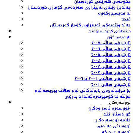
حکومەتی هەرێمی کوردستان
چەندین وێنەی نەبینراوی سەردەمی کۆماری کوردستان
لە فەیسبووکەوە
ڤیدۆ
چەند وێنەیەکی نەبینراوی کۆمار کوردستان
کتێبخانەی کوردستان نێت
ئارشیفی کۆن
ئارشیفی ساڵی ٢٠٠٧
ئارشیفی ساڵی ٢٠٠٦
ئارشیفی ساڵی ٢٠٠٥
ئارشیفی ساڵی ٢٠٠٤
ئارشیفی ساڵی ٢٠٠٣
ئارشیفی ساڵی ٢٠٠٢
ئارشیفی ساڵانی ٢٠٠١ تا ٢٠٠٦
ئارشیفی ساڵی ٢٠٠١
بۆ خوێندنەوەی بابەتەکانی ئەم ساڵانە پێویسە ئەم
فۆنتە لە کۆمپوتەرەکەتدا دابەزێنی
نووسەرەکان
نووسەرە ناسراوەکان-
کوردستان نێت
خانمە نووسەرەکان
نووسینی عەرەبی
نووسەری دیکە