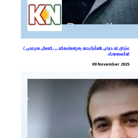
عێراق له دواى هەڵبژاردنە پەڕلەمانیەکە ... كەمال بەرزنجى /
لوكسمبورك
09 November 2025