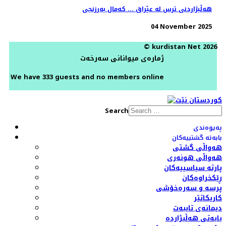
هەڵبژاردنی ترس لە عێراق ... کەمال بەرزنجی
04 November 2025
© kurdistan Net 2026
ژمارەی میوانانی سەرخەت
We have 333 guests and no members online
Search
پەیوەندی
بابەتە گشتییەکان
هەواڵی گشتی
هەواڵی هونەری
پارتە سیاسییەکان
ڕێکخراوەکان
پرسە و سەرەخۆشی
کاریکاتێر
دیمانەی تایبەت
بابەتی هەڵبژاردە