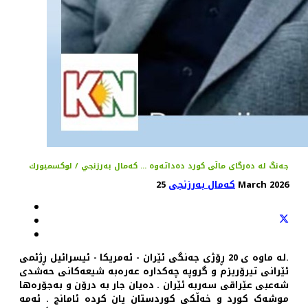
جەنگ لە دەرگای ماڵى كورد دەداتەوه ... كەمال بەرزنجي / لوكسمبورك
25 March 2026
کەمال بەرزنجی
.له ماوه ى 20 ڕۆژى جەنگی ئێران - ئەمريكا - ئیسرائيل ڕژئمى
ئێرانى تيرۆريزم و گروپه چەكدارە عەرەبە شيعەكانى حەشدی
شەعبى عێراقى سەربە ئێران . دەيان جار به درۆن و بەجۆرەها
موشەک كورد و خەڵكى كوردستان يان كرده ئامانج . ئەمه