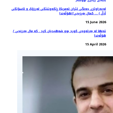
بابەتی زیاتری نووسەر
لەپەراوێزی جەنگی ئێران ئەمریکا ڕێکەوتنێكى لەرزۆک و ئاسۆێکی
ڵێڵ ) ... کمال بەرزبجی//هۆڵەندا
15 June 2026
تەنها له بەرئەوەى كورد بوو شەهيديان كرد . كه مال بەرزنجى /
هۆڵەندا
15 April 2026