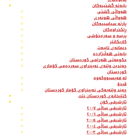
بابەتە گشتییەکان
هەواڵی گشتی
هەواڵی هونەری
پارتە سیاسییەکان
ڕێکخراوەکان
پرسە و سەرەخۆشی
کاریکاتێر
دیمانەی تایبەت
بابەتی هەڵبژاردە
حکومەتی هەرێمی کوردستان
چەندین وێنەی نەبینراوی سەردەمی کۆماری
کوردستان
لە فەیسبووکەوە
ڤیدۆ
چەند وێنەیەکی نەبینراوی کۆمار کوردستان
کتێبخانەی کوردستان نێت
ئارشیفی کۆن
ئارشیفی ساڵی ٢٠٠٧
ئارشیفی ساڵی ٢٠٠٦
ئارشیفی ساڵی ٢٠٠٥
ئارشیفی ساڵی ٢٠٠٤
ئارشیفی ساڵی ٢٠٠٣