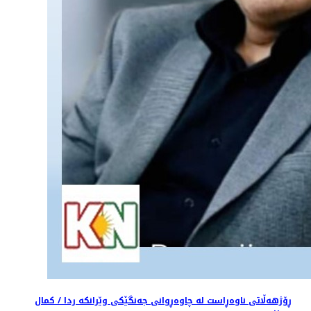
ڕۆژهەڵاتی ناوەڕاست له چاوەڕوانى جەنگێکی وێرانكە ردا / کمال