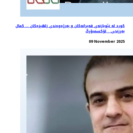
کورد لە نێوبازنەی قەیرانەکان و بەرژەوەندی زلهیزەکان ... کمال
بەرزنجی. . لۆکسمبۆرگ
09 November 2025