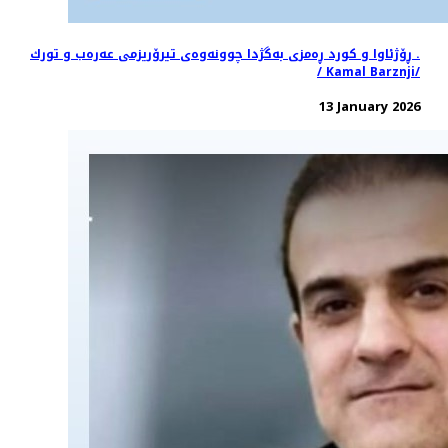
ڕۆژئاوا و كورد ڕەمزی بەگژدا چوونەوەى تيرۆريزمى عەرەب و تورك .
/ Kamal Barznji/
13 January 2026