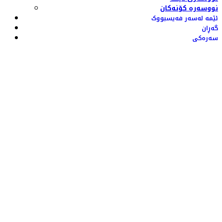
نووسەرە کۆنەکان
ئێمە لەسەر فەیسبووک
گەڕان
سەرەکی