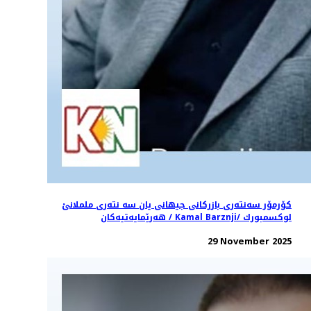
كۆرمۆر سەنتەرى بازركانى جيهانى يان سه نتەرى ململانئ
هەرێمايەتيەكان / Kamal Barznji/ لوكسمبورك
29 November 2025