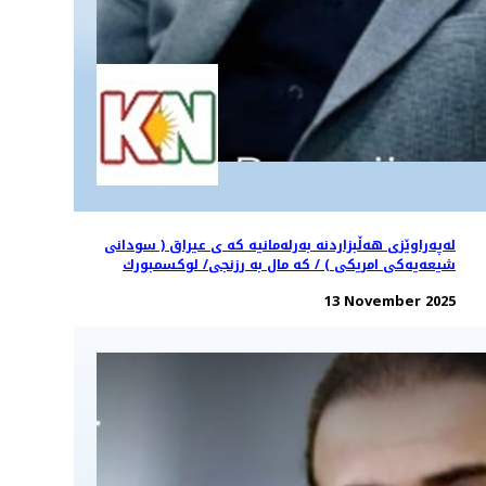
لەپەراوێزی هەڵبزاردنه بەرلەمانيه كه ى عيراق ( سودانى
شيعەیەکی امريكى ) / كه مال به رزنجى/ لوكسمبورك
13 November 2025