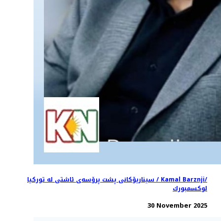
سيناريۆكانى پشت پرۆسەی ئاشتى له توركيا / Kamal Barznji/
لوكسمبورك
30 November 2025