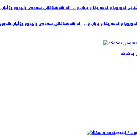
ی پەکەکە