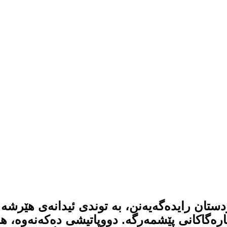
تان رایدەگەیەنن، بە توندی ئیدانەی هێرشە 
رەگاكانی پێشمەرگە. دووپاتیشی دەكەنەوە، ه