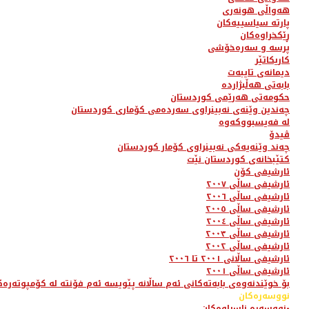
هەواڵی هونەری
پارتە سیاسییەکان
ڕێکخراوەکان
پرسە و سەرەخۆشی
کاریکاتێر
دیمانەی تایبەت
بابەتی هەڵبژاردە
حکومەتی هەرێمی کوردستان
چەندین وێنەی نەبینراوی سەردەمی کۆماری کوردستان
لە فەیسبووکەوە
ڤیدۆ
چەند وێنەیەکی نەبینراوی کۆمار کوردستان
کتێبخانەی کوردستان نێت
ئارشیفی کۆن
ئارشیفی ساڵی ٢٠٠٧
ئارشیفی ساڵی ٢٠٠٦
ئارشیفی ساڵی ٢٠٠٥
ئارشیفی ساڵی ٢٠٠٤
ئارشیفی ساڵی ٢٠٠٣
ئارشیفی ساڵی ٢٠٠٢
ئارشیفی ساڵانی ٢٠٠١ تا ٢٠٠٦
ئارشیفی ساڵی ٢٠٠١
بۆ خوێندنەوەی بابەتەکانی ئەم ساڵانە پێویسە ئەم فۆنتە لە کۆمپوتەرەک
نووسەرەکان
نووسەرە ناسراوەکان-