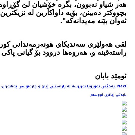
هەر شیاو نەبوون، بگرە خۆشیان لێ گۆڕاوە 
بچووكتر دەبینن، بۆیە داواكارین لە نزیكتر
ئەوان بێنە مەیدانەكە".
لقی هەولێری سەندیكای هونەرمەندانی كوردست
راستەقینە و، هەروەها دروود بۆ گیانی پاكی
ئومێد بابان
Next
Next article: یەکێتی ئەوروپا بەرپرسە لە پاراستنی ژیان و چارەنوسی پەنابەران، نابێت ساتوسەودا بە ژیانی پەنابەرانەوە بکرێت.
بابەتی زیاتری نووسەر