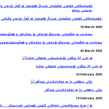
كۆمپانیاكانی كۆماری ئه‌ڵمانیای فیدراڵ هاوشان له‌ گه‌ڵ زۆربه‌ی وڵاتانی ئه‌وروپا و ئه‌مه‌ریكا و یابان و. . . له‌ هه‌شتاكانی سه‌ده‌ی رابردوو رۆڵیان هه‌بوو له‌ فرۆشتنی به‌شی زۆری چه‌كی كیمیاوی به‌ رژێمی به‌عسی روخاو،
16 March 2025
سەبارەت بە بانگەوازی عەبدولڵا ئۆجەلان بۆ چەکدانان و هەڵوەشاندنەوە
02 March 2025
لە یادی 37 ساڵەی ئۆپەراسیۆنی ئەنفالی یەكدا
24 February 2025
رۆژی جیهانی دژ بە چەكداركردنی منداڵان
14 February 2025