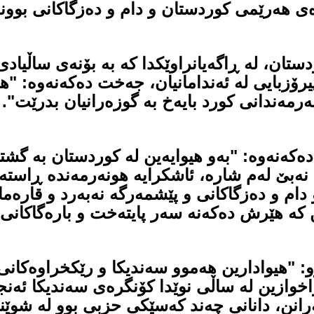
ی هەرێمی كوردستان و دام و دەزگاكانی بوونە
تان، لە ڕاگەیانراوێكدا كە بە بۆنەی ساڵیادی
یرۆزبایی لە ئەندامانیان، جەخت دەكەنەوە: "ه
مەندانی كورد بایەخ بە گوزەرانیان بدرێت".
كەنەوە: "بەو هیوایەین لە كوردستان بە گشتی
ب نەبێ لەم شارە، ئاشكرایە هونەرمەندە ڕاست
ام و دەزگاكانی و پێشمەرگە نەبەرد و قارەمان
 كە هێرش دەكەنە سەر پایتەخت و بارەگاكانی
: "هیوادارین هەموو سەندیكا و رێكخراوەكان
واخوازین لە ساڵی نوێدا كۆنگرەی سەندیكا ئەن
انن، دانانی چەند كەسێكی حزبی بوو لە شوێنی