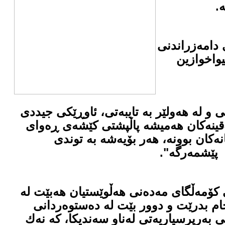
.
 دامەزراندنی
یواخوازین
 و لە هەولێر بە تایبەتی، ئاوڕێكی جیددی
ەقینەكان هەمیشە پاڵپشتی كێشەی ڕەوای
ەكان بوونە، هەر بۆیەشە بە توندی
پێشمەرگە".
ی كۆمەڵگای مەدەنی هەڵوێستیان هەبێت لە
جام بدرێت و دوور بێت لە دەستوەردانی
 بەرپرسیاریەتی لەناو سەندیكا، كە نەك