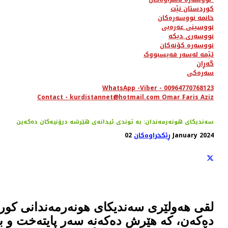
کوردستان نێت
خانمە نووسەرەکان
نووسینی عەرەبی
نووسەری دیکە
نووسەرە کۆنەکان
ئێمە لەسەر فەیسبووک
گەڕان
سەرەکی
WhatsApp -Viber - 00964770768123
Contact - kurdistannet@hotmail.com Omar Faris Aziz
سەندیكای هونەرمەندان: بە توندی ئیدانەی هێرشە درۆنیەكان دەكەین
02 January 2024
ڕێکخراوەکان
لقی هەولێری سەندیكای هونەرمەندانی كوردس
دەكەن، كە هێرش دەكەنە سەر پایتەخت و با