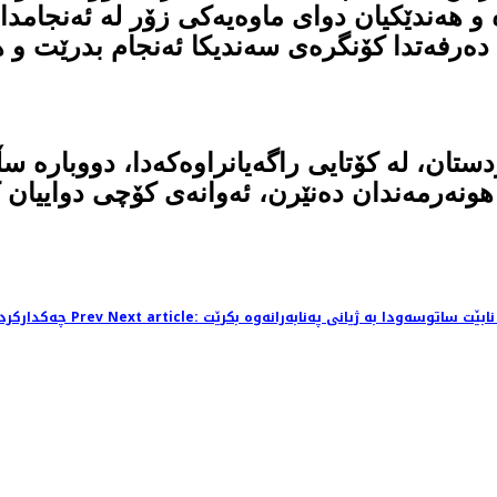
و هەندێكیان دوای ماوەیەكی زۆر لە ئەنجامدان
ین دەرفەتدا كۆنگرەی سەندیكا ئەنجام بدرێت و 
ان، لە كۆتایی راگەیانراوەكەدا، دووبارە سڵ
 هونەرمەندان دەنێرن، ئەوانەی كۆچی دواییان 
Prev
Previous article: چەكداركردنی منداڵان وەك تاوانی جەنگ