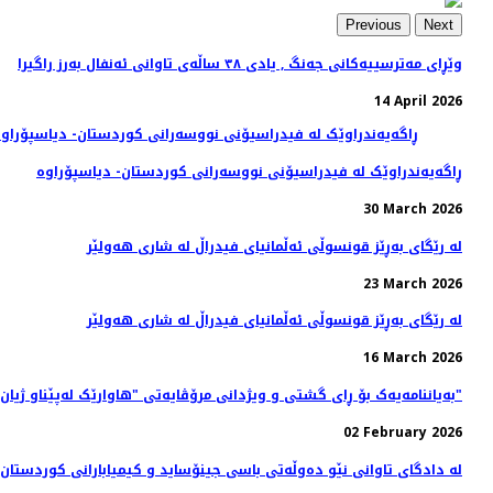
Previous
Next
وێڕای مەترسییەكانی جەنگ , یادی ٣٨ ساڵەی تاوانی ئەنفال بەرز راگیرا
14 April 2026
ڕاگەیەندراوێک لە فیدراسیۆنی نووسەرانی کوردستان- دیاسپۆراوە
30 March 2026
له‌ رێگای به‌ڕێز قونسوڵی ئه‌ڵمانیای فیدراڵ له‌ شاری هه‌ولێر
23 March 2026
له‌ رێگای به‌ڕێز قونسوڵی ئه‌ڵمانیای فیدراڵ له‌ شاری هه‌ولێر
16 March 2026
بەیاننامەیەک بۆ ڕای گشتی و ویژدانی مرۆڤایەتی "هاوارێک لەپێناو ژیان و شکاندنی بێدەنگی"
02 February 2026
لە دادگای تاوانی نێو دەوڵەتی باسی جینۆساید و كیمیابارانی كوردستان