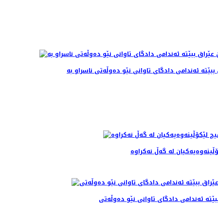
ببێته‌ ئه‌ندامی دادگای تاوانی نێو ده‌وڵه‌تی