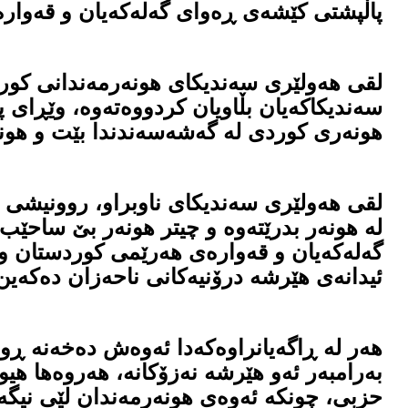
پاڵپشتی كێشەی ڕەوای گەلەكەیان و قەوارە
لقی هەولێری سەندیكای هونەرمەندانی كوردس
سەندیكاكەیان بڵاویان كردووەتەوە، وێڕای پ
هونەری كوردی لە گەشەسەندندا بێت و هونەر
لقی هەولێری سەندیكای ناوبراو، روونیشی دە
لە هونەر بدرێتەوە و چیتر هونەر بێ ساحێ
گەلەكەیان و قەوارەی هەرێمی كوردستان و د
ئیدانەی هێرشە درۆنیەكانی ناحەزان دەكەین
هەر لە ڕاگەیانراوەكەدا ئەوەش دەخەنە ڕوو
بەرامبەر ئەو هێرشە نەزۆكانە، هەروەها هی
حزبی، چونكە ئەوەی هونەرمەندان لێی نیگەر