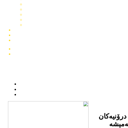
درۆنیەكان
ەمیشە