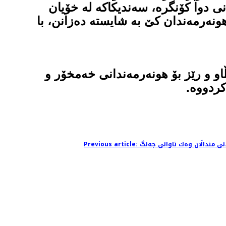
ی دوا كۆنگرە، سەندیكاكە لە خۆیان
هونەرمەندان كێ بە شایستە دەزانن، با
او و رێز بۆ هونەرمەندانی خەمخۆر و
كردووە.