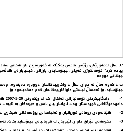
پیاده‌ كرد" كۆمه‌ڵكوژی فه‌یلی، جینۆسایدی بارزانی، كیمیابارانی هه‌ڵه‌بجه
جیهانی دووه‌م
به‌ داخه‌وه‌ ساڵ له‌ دوای ساڵ داواكارییه‌كانمان دووباره‌ ده‌بنه‌وه‌، وه‌
جینۆساید، بۆ ئه‌مساڵ لیستی داواكارییه‌كانمان كه‌م ده‌كه‌ینه‌وه‌ بۆ:
1- دا
داموده‌زگاكانی كوردستان وه‌ك تاوانبار بیان ناسن و حیزبه‌كان به‌ تایبه‌ت ده‌
2- هێنانه‌وه‌ی روفاتی قوربانیان و ئه‌نجامدانی پرۆسه‌كانی شیكاری له‌ زووترین كاتدا بۆ ناسینه‌وه‌یان.
3- حكومه‌تی عێراق داوای لێبوردن له‌ قوربانیانی جینۆساید بكات، ئه‌مه‌ش ئه‌ركی سه‌رۆك كۆماری عێراقه‌، به‌ داخه‌وه‌ پۆسته‌كه‌ به‌ ده‌ست كورده‌وه‌یه‌.
4- هه‌موو لیسته‌كانی موچه‌ی "شه‌هیدان، جینۆساید، بریندارانی چه‌كی كیمیاوی، زیندانیانی سیاسی، پێشمه‌رگه‌ی دێرین" بڵاو بكرێنه‌وه‌و له‌ بوونی گه‌نده‌ڵی و ناوی تاوانباران پاك بكرێنه‌وه‌.