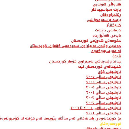
هەواڵی هونەری
پارتە سیاسییەکان
ڕێکخراوەکان
پرسە و سەرەخۆشی
کاریکاتێر
دیمانەی تایبەت
بابەتی هەڵبژاردە
حکومەتی هەرێمی کوردستان
چەندین وێنەی نەبینراوی سەردەمی کۆماری کوردستان
لە فەیسبووکەوە
ڤیدۆ
چەند وێنەیەکی نەبینراوی کۆمار کوردستان
کتێبخانەی کوردستان نێت
ئارشیفی کۆن
ئارشیفی ساڵی ٢٠٠٧
ئارشیفی ساڵی ٢٠٠٦
ئارشیفی ساڵی ٢٠٠٥
ئارشیفی ساڵی ٢٠٠٤
ئارشیفی ساڵی ٢٠٠٣
ئارشیفی ساڵی ٢٠٠٢
ئارشیفی ساڵانی ٢٠٠١ تا ٢٠٠٦
ئارشیفی ساڵی ٢٠٠١
بۆ خوێندنەوەی بابەتەکانی ئەم ساڵانە پێویسە ئەم فۆنتە لە کۆمپوتەرەک
نووسەرەکان
نووسەرە ناسراوەکان-