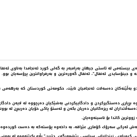
‌ و جینۆسایدی ئه‌نفال"، ئه‌نفال گه‌وره‌ترین و به‌رفراوانترین پرۆسه‌یان بوو. 
عدو به‌ڵێنه‌كان ده‌سه‌لات ئه‌نجامیان نابێت، حكومه‌تی كوردستان كه‌ به‌رهه‌می 
دگاییكردنی تۆمه‌تبارانی ئه‌نفال، كه‌ له‌ رێكه‌وتی 20-5-2007 ه‌وه‌ بڕیاری ده‌ستگیركردن و دادگاییكردنی به‌شێكیان
سه‌ڵاتداران له‌ ریزه‌كانیان ده‌ریان بكه‌ن و ئه‌ستۆ پاكی خۆیان ده‌رببڕن له‌ بوون