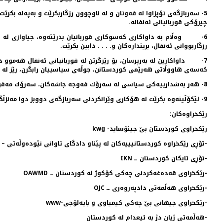
5- سه‌ربازگه‌ی تۆپزاوا له‌ فه‌وتان و له‌ ناوچوون رزگاربكرێت و به‌په‌له‌ 
چیرۆكی قوربانیانی ئه‌نفاله‌.
6- وه‌ڵام به‌ داواكاری كه‌سوكاری قوربانیان بدرێته‌وه‌، جیاوازی له‌ نێو
رزگاربووانی ئه‌نفال، برینداره‌كان و. . . . دابین بكرێت.
كه‌سه‌ی هاووڵاتی هه‌رێمی كوردستانن، جوڵه‌ی سیاسییان رابگرن، رێز له‌ 182000 قوربانی ئه‌نفالمان بگرن.
8- هه‌ر به‌شدارییه‌كی سیاسی له‌ سه‌رۆك فه‌وجه‌ جاشه‌كان، سه‌رۆك مه‌فره‌زه‌ خاسه‌كان، ئامر سرییه‌كان، ره‌فیق حیزبییه‌كان، ئه‌من و ئیستخبارات و ته‌واری رژێمی پێشوو قه‌ده‌غه‌ بكرێت.
9- لێكۆڵینه‌وه‌ بكرێت له‌ هۆكاری وێرانكردنی سه‌ربازگه‌ی دووبز دوا مه‌نزڵگای هه‌زاران ژن و منداڵی ئه‌نفالكراو و نه‌پاراستنی.
رێكخراوه‌كان:
رێكخراوی كوردستان بێ جینۆساید- kwg
-تۆڕی رێكخراوه‌ كوردستانیییه‌كان له پێناو دادگای تاوانی نێوده‌وڵه‌تی – Koncicc
-تۆڕی ئایكان كوردستان ــ IKN
-رێكخراوی قه‌ده‌غه‌كردنی چه‌كی كۆكوژ له‌ كوردستان ــ OAWMD
-رێكخراوی هه‌ڵمه‌تی دادپه‌روه‌ری ــ OJC
-رێكخراوی جیهانی بێ چه‌كی كیمیاوی و بایه‌لۆجی-www
-هه‌ڵمه‌تی ژیان دژ به‌ ئیعدام له‌ كوردستان