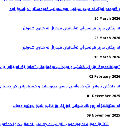
ڕاگەیەندراوێک لە فیدراسیۆنی نووسەرانی کوردستان- دیاسپۆراوە
30 March 2026
له‌ رێگای به‌ڕێز قونسوڵی ئه‌ڵمانیای فیدراڵ له‌ شاری هه‌ولێر
23 March 2026
له‌ رێگای به‌ڕێز قونسوڵی ئه‌ڵمانیای فیدراڵ له‌ شاری هه‌ولێر
16 March 2026
بەیاننامەیەک بۆ ڕای گشتی و ویژدانی مرۆڤایەتی "هاوارێک لەپێناو ژیان و شکاندنی بێدەنگی"
02 February 2026
لە دادگای تاوانی نێو دەوڵەتی باسی جینۆساید و كیمیابارانی كوردستان
01 December 2025
لە ستۆکهۆڵم ڕووناک شوانی کۆڕێک بۆ فاتیح شێخ بەڕێوە دەبات
09 November 2025