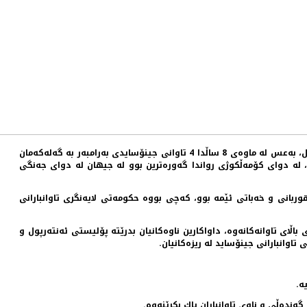
37 ساڵ له‌مه‌وپێش، رژێمی به‌عس یه‌كێك له‌ گه‌وره‌ترین تاوانه‌كانی سه‌ده‌ی بیسته‌می له‌ ئاستی جیهان به‌رامبه‌ر به‌ گه‌لی كورد ئه‌نجامدا به‌ناوی ئه‌نفال، به‌عس له‌ ماوه‌ی 8 ساڵدا 4 تاوانی جینۆسایدی به‌رامبه‌ر به‌ گه‌له‌كه‌مان
، له‌ دوای كۆمه‌ڵكوژی رواندا گه‌وره‌ترین بوو له‌ جیهان له‌ دوای جه‌نگی
قوربانی و خه‌باتی ئێمه‌ بوو، كه‌چی بووه‌ حكومه‌تی لایه‌نگری تاوانبارانی
 ده‌رچووه‌ له‌ لایه‌ن دادگای باڵای تاوانه‌كانه‌وه‌، داواكارین ناوه‌كانیان بدرێته‌ پۆلیستی ئه‌نته‌رپول و
ی تاوانبارانی جینۆساید له‌ ریزه‌كانیان.