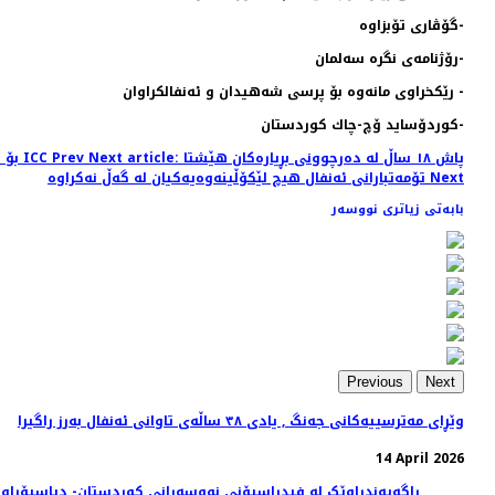
-گۆڤاری تۆبزاوه‌
-رۆژنامه‌ی نگره‌ سه‌لمان
- رێكخراوی مانه‌وه‌ بۆ پرسی شه‌هیدان و ئه‌نفالكراوان
-كوردۆساید ۆچ-چاك كوردستان
Next article: پاش ١٨ ساڵ له‌ ده‌رچوونی بڕیاره‌كان هێشتا
Prev
Previous article: بۆ دوباره‌ نه‌بوونه‌وه‌ی تاوانی له‌ چه‌شنی ئه‌نفال، داوا ده‌كه‌ین عێراق ببێته‌ ئه‌ندامی دادگای تاوانی نێو ده‌وڵه‌تی ناسراو به‌ ICC
Next
تۆمه‌تبارانی ئه‌نفال هیچ لێكۆڵینه‌وه‌یه‌كیان له‌ گه‌ڵ نه‌كراوه‌
بابەتی زیاتری نووسەر
Previous
Next
وێڕای مەترسییەكانی جەنگ , یادی ٣٨ ساڵەی تاوانی ئەنفال بەرز راگیرا
14 April 2026