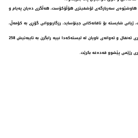
وه‌ به‌ هاوشێوه‌ی سه‌ربازگه‌ی ئۆشفیتزی هۆڵۆكۆست، هه‌ڵگری ده‌یان په‌یام و
ت، ژیانی شایسته‌ بۆ تاقانه‌كانی جینۆساید، رزگاربووانی گۆڕی به‌ كۆمه‌ڵ،
7- داواكارین له‌ به‌رپرسان، بۆ رێزگرتن له‌ قوربانیانی ئه‌نفال هه‌موو دانیشتن و وێنه‌ گرتن و سه‌ردانیكردن و به‌شداریكردنێكی پرسه‌ی 423 تۆمه‌تباری ئه‌نفال و ئه‌وانه‌ی ناویان له‌ لیسته‌كه‌دا نییه‌ رابگرن به‌ تایبه‌تیش 258