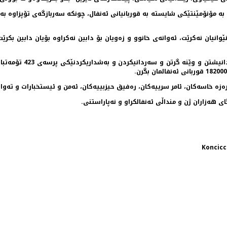
بكرێت به‌ مۆنۆمێنتێكی شایسته‌ به‌ قوربانیانی ئه‌نفال، چونكه‌ سه‌ربازگه‌ی تۆپزا
انیان نه‌كرێت، ئه‌وانه‌ی خانوو و زه‌ویان بۆ دابین نه‌كراوه‌ بۆیان دابین بكرێ