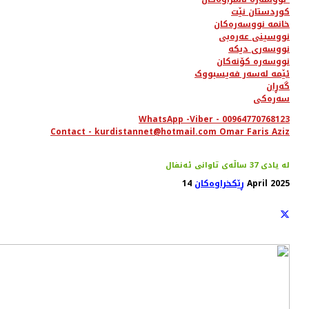
کوردستان نێت
خانمە نووسەرەکان
نووسینی عەرەبی
نووسەری دیکە
نووسەرە کۆنەکان
ئێمە لەسەر فەیسبووک
گەڕان
سەرەکی
WhatsApp -Viber - 00964770768123
Contact - kurdistannet@hotmail.com Omar Faris Aziz
له‌ یادی 37 ساڵه‌ی تاوانی ئه‌نفال
14 April 2025
ڕێکخراوەکان