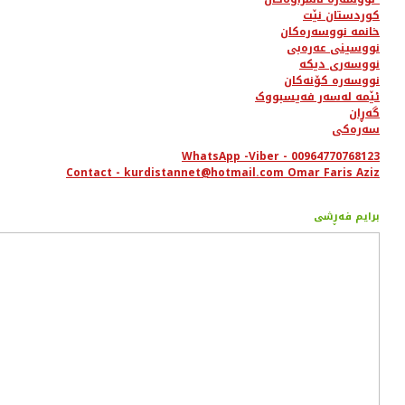
کوردستان نێت
خانمە نووسەرەکان
نووسینی عەرەبی
نووسەری دیکە
نووسەرە کۆنەکان
ئێمە لەسەر فەیسبووک
گەڕان
سەرەکی
WhatsApp -Viber - 00964770768123
Contact - kurdistannet@hotmail.com Omar Faris Aziz
برایم فەڕشی