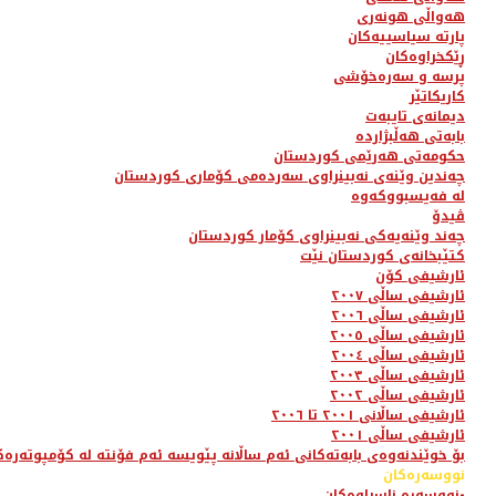
هەواڵی هونەری
پارتە سیاسییەکان
ڕێکخراوەکان
پرسە و سەرەخۆشی
کاریکاتێر
دیمانەی تایبەت
بابەتی هەڵبژاردە
حکومەتی هەرێمی کوردستان
چەندین وێنەی نەبینراوی سەردەمی کۆماری کوردستان
لە فەیسبووکەوە
ڤیدۆ
چەند وێنەیەکی نەبینراوی کۆمار کوردستان
کتێبخانەی کوردستان نێت
ئارشیفی کۆن
ئارشیفی ساڵی ٢٠٠٧
ئارشیفی ساڵی ٢٠٠٦
ئارشیفی ساڵی ٢٠٠٥
ئارشیفی ساڵی ٢٠٠٤
ئارشیفی ساڵی ٢٠٠٣
ئارشیفی ساڵی ٢٠٠٢
ئارشیفی ساڵانی ٢٠٠١ تا ٢٠٠٦
ئارشیفی ساڵی ٢٠٠١
بۆ خوێندنەوەی بابەتەکانی ئەم ساڵانە پێویسە ئەم فۆنتە لە کۆمپوتەرەک
نووسەرەکان
نووسەرە ناسراوەکان-