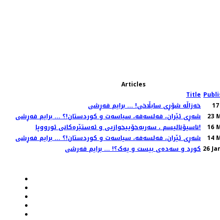
Articles
Title
Publ
17
خەزاڵە شۆڕی سابڵاخی! ... برایم فەڕشی
23 
شەڕی ئێران، فەلسەفە، سیاسەت و کوردستان!؟ ... برایم فەڕشی
16 
ناسیۆنالیسم ، سەربەخۆییخوازیی و ئەستێرەکانی ئورووپا!
14 
شەڕی ئێران، فەلسەفە، سیاسەت و کوردستان!؟ ... برایم فەڕشی
26 Ja
کورد و سەدەی بیست و یەک؟! ... برایم فەرشی