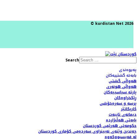
© kurdistan Net 2026
Search
پەیوەندی
بابەتە گشتییەکان
هەواڵی گشتی
هەواڵی هونەری
پارتە سیاسییەکان
ڕێکخراوەکان
پرسە و سەرەخۆشی
کاریکاتێر
دیمانەی تایبەت
بابەتی هەڵبژاردە
حکومەتی هەرێمی کوردستان
چەندین وێنەی نەبینراوی سەردەمی کۆماری کوردستان
لە فەیسبووکەوە