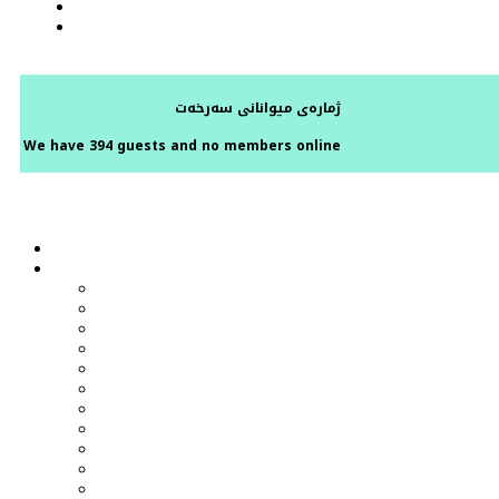
ژمارەی میوانانی سەرخەت
We have 394 guests and no members online