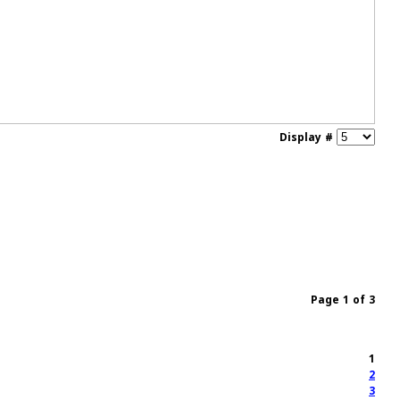
Display #
Page 1 of 3
1
2
3