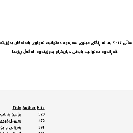
گەڕانەوە دەتوانیت بابەتی دیاریکراو بدوزیتەوە. لەگەڵ ڕیزمدا.
Title
Author
Hits
520
پۆتین پەشیما
472
روسیا بۆردما
391
بەرزانی و پۆ