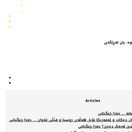
Articles
نە ... جەزا چنگیانی
ن دەکات و ئەمەریکا نۆیژ، هەڵەی روسیا و فێڵی ئەوان ... جەزا چنگیانی
تین لەیەک دەچن؟ جەزا چنگیانی