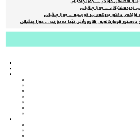
نا و نەخشەی کوردی ... جەزا چنگیانی
ی زەردەشتێکان ... جەزا چنگیانی
 نۆێکەی دکتور بەرهەم بێ کورسیە ... جەزا چنگیانی
 دەستور قومارخانەیە , هاوووڵاتی تێدا دەدۆرێت ... جەزا چنگیانی