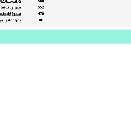
560
گرفتی ئوکرای
552
فتوای ئەنفال
470
سەرۆکایەتیە
301
پەرلەمانی بێ