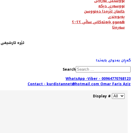
نووسینی عەرەبی
نووسەری دیکە
خانمان لێرەدا دەنووسن
پەیوەندی
هەموو بابەتەکانی ساڵی ٢٠٢٢
سەرەتا
ئێرە ئارشیفی ساڵی ٢٠١٢ یە، لە ڕێگای مینوی سەرەوە دەتوانیت تەواوی بابەتەکان بدۆزیتەوە. یان لەڕێگەی
گەڕان بەدوای بابەتدا
Search
WhatsApp -Viber - 00964770768123
Contact - kurdistannet@hotmail.com Omar Faris Aziz
Display #