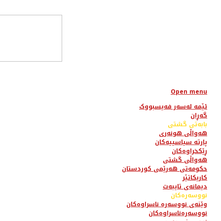
Open menu
ئێمە لەسەر فەیسبووک
گەڕان
بابەتی گشتی
هەواڵی هونەری
پارتە سیاسییەکان
ڕێکخراوەکان
هەواڵی گشتی
حکومەتی هەرێمی کوردستان
کاریکاتێر
دیمانەی تایبەت
نووسەرەکان
وێنەی نووسەرە ناسراوەکان
نووسەرەناسراوەکان