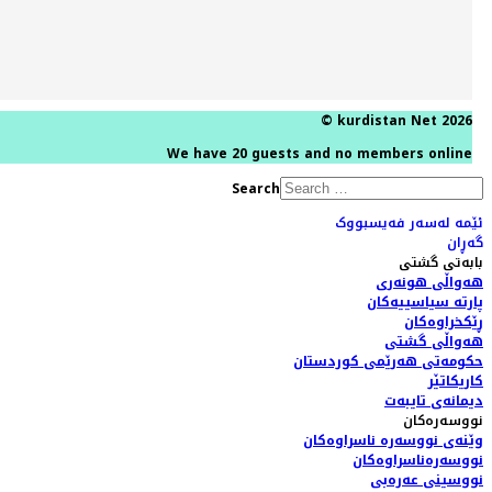
© kurdistan Net 2026
We have 20 guests and no members online
Search
ئێمە لەسەر فەیسبووک
گەڕان
بابەتی گشتی
هەواڵی هونەری
پارتە سیاسییەکان
ڕێکخراوەکان
هەواڵی گشتی
حکومەتی هەرێمی کوردستان
کاریکاتێر
دیمانەی تایبەت
نووسەرەکان
وێنەی نووسەرە ناسراوەکان
نووسەرەناسراوەکان
نووسینی عەرەبی