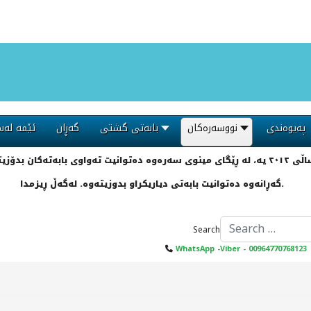
پەیوەندی
نووسەرەکان
بابەتی گشتی
گەڕان
ئێمە لەس
گەڕانەوە دەتوانیت بابەتی دیاریکراو بدوزیتەوە. لەگەڵ ڕیزمدا.
Search
WhatsApp -Viber - 00964770768123