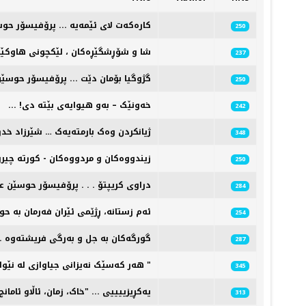
کارەکەت لای ئێمەیە ... پرۆفیسۆر حوس
250
شا و شۆڕشگێڕەکان ، لێکچونی هاوکێشە
237
گژوگیا بۆمان دێت ... پرۆفیسۆر حوسێن
250
خەونێک – بەو هیوایەی بێتە دی! ... 
242
ژیانکردن وەک بارمتەیەک … شێرزاد خدر
348
زیندووەکان و مردووەکان - کورتە چیرۆ
250
دراوی کریپتۆ . . . پرۆفیسۆر حوسێن عە
284
ئەم زستانە، ڕژێمی ئێران فەرمان بە حو
254
گورگەکان بە جل و بەرگی فریشتەوە ..
287
هەر کەسێک نەیزانی جیاوازی لە نێوان تەعریب و پێکەوە ژیاندا چیە ! گوناحە پێی بوترێت "سیاسی "
345
یەکڕیزییییی ... "خاک، زمان، ئاڵاو ئاما
313