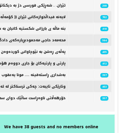
ئێران. . شەڕێکی قورسی دژ بە دیکتات
268
لایەنە فیداڵخوازەکانی ئێران (( کۆمە
702
بنه ماڵه ی بارزانی شکستیه کانیان به 
418
بڕیارەکەی دادگای فیدڕاڵی عێراق شەڕە دژی هەرێمی کوردستان ... ‏‎محەمەد حاجی مەحمود
564
پەڵەی ڕەشن به نێوچاوانی کوردەوەن .
435
پارتی و پارتیەکان بۆ جاری دووەم هۆش
412
بەشداری ڕاستەقینە .... مونا یەعقوب
397
وتارێكی تایبه‌ت: چه‌كی ترسناكتر له‌ ئه‌
453
خۆرهه‌ڵاتی‌ ناوه‌ڕاست ساڵێك دوای‌ سه‌ر
357
We have 38 guests and no members online