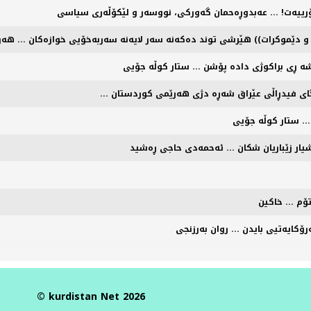
ۆرییەت! ... عەبدوڕەحمان گەورکی، نووسەر و لێکۆڵەری سیاسی
ڵە و دێموکرات)) هێرشی توند دەکەنە سەر لایەنە سەربەخۆیی خوازەکان ... ه
شه ڕی براکوژی داده پۆشن ... ستار کوڵه جۆیی
.. ستار کوڵه جۆیی
یار زێباریان شکان ... ئەحمەدی حاجی ڕەشید
تۆم ... خاکین
ۆكایه‌تیی‌ بایدن ... روان بەرزنجی
© kurdistan Net 2026