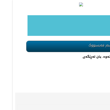
ەر فەیسبووک