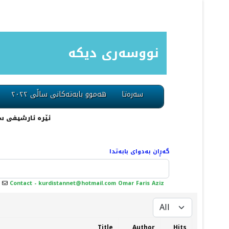
نووسەری دیکە
سەرەتا
هەموو بابەتەکانی ساڵی ٢٠٢٢
ئێرە ئارشیفی ساڵی ٢٠١٢ یە، لە ڕێگای مینوی سەرەوە دەتوانیت تەواوی بابەتەکان بدۆزیتەوە. یان لەڕێگەی
گەڕان بەدوای بابەتدا
Contact - kurdistannet@hotmail.com Omar Faris Aziz
Display #
Title
Author
Hits