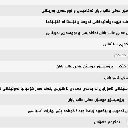
ێن عەلی غالب بابان ئەکادیمی و نووسەری بەریتانی
 نێودەوڵەتیەکانی ئەوسا و ئێستا لە کتێبێکدا
 عەلی غالب بابان ئەکادیمی و نووسەری بەریتانی
کوڕی سلێمانی
 حەیدەر
کێک ... پرۆفیسۆر حوسێن عەلی غالب بابان
لی غالب بابان
سێکانی ئامۆزایان لە یەمەن دەدەن تا هێرش بکەنە سەر کۆمپانیا نەوتێکانی کە
. پرۆفیسۆر حوسێن عەلی غالب بابان
نج" ... ئەکرەم خامۆش