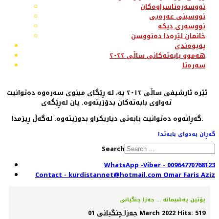
نووسەرەناسراوەکان
نووسینی عەرەبی
نووسەری دیکە
خانمان لێرەدا دەنووسن
پەیوەندی
هەموو بابەتەکانی ساڵی ٢٠٢٢
سەرەتا
ئێرە ئارشیفی ساڵی ٢٠١٢ یە، لە ڕێگای مینوی سەرەوە دەتوانیت
تەواوی بابەتەکان بدۆزیتەوە. یان لەڕێگەی
گەڕانەوە دەتوانیت بابەتی دیاریکراو بدوزیتەوە. لەگەڵ ڕیزمدا.
گەڕان بەدوای بابەتدا
Search
WhatsApp -Viber - 00964770768123
Contact - kurdistannet@hotmail.com Omar Faris Aziz
پۆتین پەشیمانە ... جەزا چنگیانی
Hits: 519
01 March 2022
جەزا چنگیانی