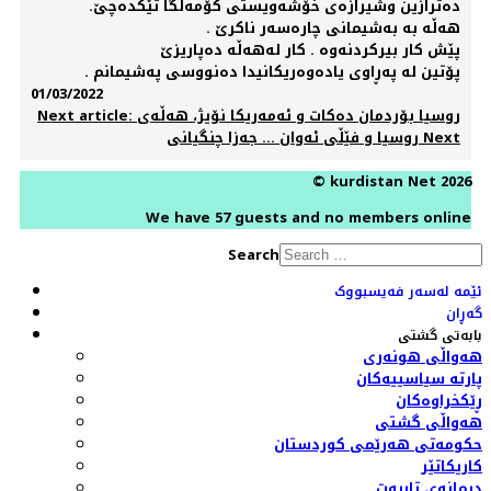
دەترازین وشیرازەی خۆشەویستی کۆمەڵگا تێکدەچێ.
هەڵە بە بەشیمانی چارەسەر ناکرێ .
پێش کار بیرکردنەوە . کار لەهەڵە دەپاریزێ
پۆتین لە پەڕاوی یادەوەریکانیدا دەنووسی پەشیمانم .
01/03/2022
Next article: روسیا بۆردمان دەکات و ئەمەریکا نۆیژ، هەڵەی
Next
روسیا و فێڵی ئەوان ... جەزا چنگیانی
© kurdistan Net 2026
We have 57 guests and no members online
Search
ئێمە لەسەر فەیسبووک
گەڕان
بابەتی گشتی
هەواڵی هونەری
پارتە سیاسییەکان
ڕێکخراوەکان
هەواڵی گشتی
حکومەتی هەرێمی کوردستان
کاریکاتێر
دیمانەی تایبەت