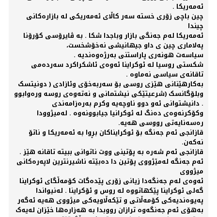
ئەمەریکا .
چین باچی زۆری خستە سەر کاڵای ئەمەریکی لە بازارەکانی
چیندا
ئەمەریکا لەم جەنگی بازار وباجدا شکا . بە ڤایرۆسی کۆرۆنا
پەلاماری چین ی داو جیهانیشی نەخۆشخست،
سیاسەت هونەری پاراستنی بەرژەوەندیە .
شکستی روسیا لە ئوکراینا ئەوەی ئاشکراکرد سەردەمی
تاقانەی سیاسی نەماوە .
بەکارهێنانی هێزی روسی بۆ سەربەخۆی وئازادی ( دونیتسک
وبلۆگانسک (شرعیتێکی نیشتمانی و نەتەوەی روسە ورەوابوو
. دانیشتوانی ئەو دوو ناوچەیە وکرم بەرەزامەندی
وکۆکرنەوەی دەنگ لە ئوکرانیا جیابوونەوە . لەمیژوودا
رەسەنایەتی رووسی هەیە.
قازانجی ئەم جەنگە بۆ ئوکرایناکان بڕوا بە ئەمەریکا و ناتۆ
نەکەن.
قازانجی ئەم شەرە بە پۆتینی ووت ناتوانی ببیتە تاقانە هێز .
ئەم جەنگە لەمێژووی پۆتین دا دەبێتە ناشیرنترین لاپەرەکانی
میژووی
ئەوەی لەم جەنگەدا زیانی زۆری پێدەگات کۆمەڵگای ئوکراینا
گەلی ئوکراینا پێکهاتووە لە روس و ئۆکراینا . لەنیواندا
پەیوەندیەکی کۆمەڵاتی و تێکەڵاویەکی میژووی هەیە ئەگەر
بەهۆی ئەم جەنگەوە ترازان رووبدا بە هەزارەها خێزان لەیەک