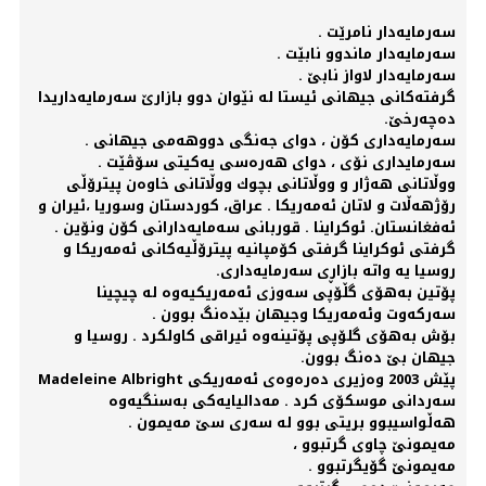
سەرمایەدار نامرێت .
سەرمایەدار ماندوو نابێت .
سەرمایەدار لاواز نابێ .
گرفتەکانی جیهانی ئیستا لە نێوان دوو بازارێ سەرمایەداریدا
دەچەرخێ.
سەرمایەداری کۆن ، دوای جەنگی دووهەمی جیهانی .
سەرمایداری نۆی ، دوای هەرەسی یەکیتی سۆڤێت .
ووڵاتانی هەژار و ووڵاتانی بچوك ووڵاتانی خاوەن پیترۆڵی
رۆژهەڵات و لاتان ئەمەریکا . عراق، کوردستان وسوریا ،ئیران و
ئەفغانستان. ئوکراینا . قوربانی سەمایەدارانی کۆن ونۆین .
گرفتی ئوکراینا گرفتی کۆمپانیە پیترۆڵیەکانی ئەمەریکا و
روسیا یە واتە بازاڕی سەرمایەداری.
پۆتین بەهۆی گڵۆپی سەوزی ئەمەریکیەوە لە چیچینا
سەرکەوت وئەمەریکا وجیهان بێدەنگ بوون .
بۆش بەهۆی گلۆپی پۆتینەوە ئیراقی کاولکرد . روسیا و
جیهان بێ دەنگ بوون.
پێش 2003 وەزیری دەرەوەی ئەمەریکی Madeleine Albright
سەردانی موسکۆی کرد . مەدالیایەکی بەسنگیەوە
هەڵواسیبوو بریتی بوو لە سەری سێ مەیمون .
مەیمونێ چاوی گرتبوو ،
مەیمونێ گۆیگرتبوو .