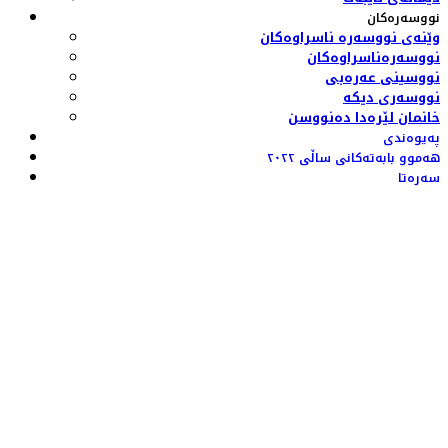
نووسەرەکان
وێنەی نووسەرە ناسراوەکان
نووسەرەناسراوەکان
نووسینی عەرەبی
نووسەری دیکە
خانمان لێرەدا دەنووسن
پەیوەندی
هەموو بابەتەکانی ساڵی ٢٠٢٢
سەرەتا