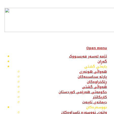
Open menu
ئێمە لەسەر فەیسبووک
گەڕان
بابەتی گشتی
هەواڵی هونەری
پارتە سیاسییەکان
ڕێکخراوەکان
هەواڵی گشتی
حکومەتی هەرێمی کوردستان
کاریکاتێر
دیمانەی تایبەت
نووسەرەکان
وێنەی نووسەرە ناسراوەکان