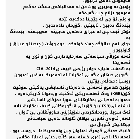
مەیمونێ دەمی گرتبوو.
پۆتین بە وەزیری ووت من لە مەدالیاکەی سنگت دەگەم .
فەرموو بزانم چیت گەرەکە .
و وتی تۆ چی لە چێچینا دەکەیت ئێمە
بێدەنگ دەبین ، نایبینین ، گۆیمان دادەخەین .
تۆش ئێمە چی لە عیراق دەکەین مەیبینە ، مەیبیستە ، بێدەنگ
بە .
دوای ئەم دیالۆگە چەند خولەکە . دوو ووڵات ( چیچینا و عیراق )
کاولبوون
ئەمە مۆراڵی سیاسەتی سەرمایەدارنی کۆن و نۆی یە
ئەمەریکا
CIA .2014 بە هەشت ملیارد دولار رژیمی کییف ی
گٶری.جیهان و گەلی ئوکراینا لە ئەمەریکا بە قین نەبوون .
روسیا : هەڵەی پۆتین
پۆتین هەموو تەمەنی لە دەزگای ئاسایشی یەکیتی سۆڤیت
کۆن(KGB) وەک ئەفسەریکی ئەکتیف وبەتوانا کاریکردەوە ،
دەبوایە لەجیاتی بەکارهێنای سوپا دەزگای ئاسایشی
نیشتمانی(FSB ) بۆ گۆرینی ڤیگورەکانی کییف بەکاربهینایە .
نەک سوپا. بۆردمانکردنی شۆینژینی هاووڵاتانی بێ تاوان .
لەبەر ئەوەی ئابوری جیهان گڵۆباڵە ،دەبێ سیاسەتی
جیهانیش گڵوباڵ بێ .
کاتیک جەنگی گومرگ لەنێوان چین وئەمەریکادا . دروست بوو .
ئەمەریکا باجی زۆری خستە سەر کاڵای چینی لە بازارەکانی