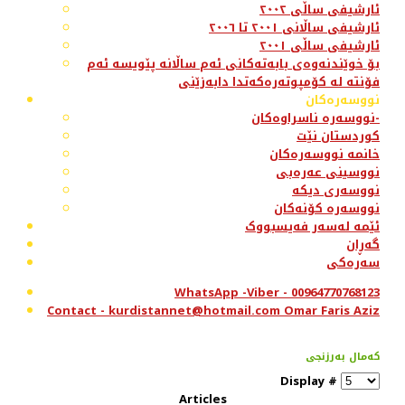
ئارشیفی ساڵی ٢٠٠٢
ئارشیفی ساڵانی ٢٠٠١ تا ٢٠٠٦
ئارشیفی ساڵی ٢٠٠١
بۆ خوێندنەوەی بابەتەکانی ئەم ساڵانە پێویسە ئەم
فۆنتە لە کۆمپوتەرەکەتدا دابەزێنی
نووسەرەکان
نووسەرە ناسراوەکان-
کوردستان نێت
خانمە نووسەرەکان
نووسینی عەرەبی
نووسەری دیکە
نووسەرە کۆنەکان
ئێمە لەسەر فەیسبووک
گەڕان
سەرەکی
WhatsApp -Viber - 00964770768123
Contact - kurdistannet@hotmail.com Omar Faris Aziz
کەمال بەرزنجی
Display #
Articles