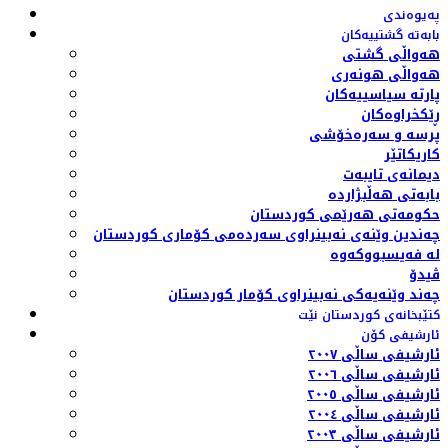
پەیوەندی
بابەتە گشتییەکان
هەواڵی گشتی
هەواڵی هونەری
پارتە سیاسییەکان
ڕێکخراوەکان
پرسە و سەرەخۆشی
کاریکاتێر
دیمانەی تایبەت
بابەتی هەڵبژاردە
حکومەتی هەرێمی کوردستان
چەندین وێنەی نەبینراوی سەردەمی کۆماری کوردستان
لە فەیسبووکەوە
ڤیدۆ
چەند وێنەیەکی نەبینراوی کۆمار کوردستان
کتێبخانەی کوردستان نێت
ئارشیفی کۆن
ئارشیفی ساڵی ٢٠٠٧
ئارشیفی ساڵی ٢٠٠٦
ئارشیفی ساڵی ٢٠٠٥
ئارشیفی ساڵی ٢٠٠٤
ئارشیفی ساڵی ٢٠٠٣