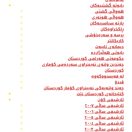
بابەتە گشتییەکان
هەواڵی گشتی
هەواڵی هونەری
پارتە سیاسییەکان
ڕێکخراوەکان
پرسە و سەرەخۆشی
کاریکاتێر
دیمانەی تایبەت
بابەتی هەڵبژاردە
حکومەتی هەرێمی کوردستان
چەندین وێنەی نەبینراوی سەردەمی کۆماری
کوردستان
لە فەیسبووکەوە
ڤیدۆ
چەند وێنەیەکی نەبینراوی کۆمار کوردستان
کتێبخانەی کوردستان نێت
ئارشیفی کۆن
ئارشیفی ساڵی ٢٠٠٧
ئارشیفی ساڵی ٢٠٠٦
ئارشیفی ساڵی ٢٠٠٥
ئارشیفی ساڵی ٢٠٠٤
ئارشیفی ساڵی ٢٠٠٣