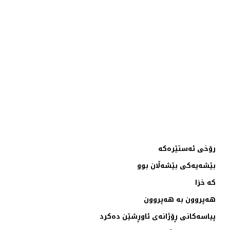
رۆخی ئەستێرەکە
بێشەيەکی بێشەڵان بوو
کە خزا
هەپروون بە هەپروون
پياسەکانی ڕۆژانەی ئاوڕشێن دەکرد