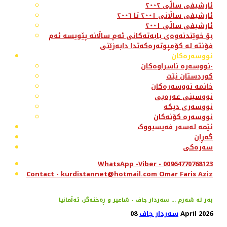
ئارشیفی ساڵی ٢٠٠٢
ئارشیفی ساڵانی ٢٠٠١ تا ٢٠٠٦
ئارشیفی ساڵی ٢٠٠١
بۆ خوێندنەوەی بابەتەکانی ئەم ساڵانە پێویسە ئەم
فۆنتە لە کۆمپوتەرەکەتدا دابەزێنی
نووسەرەکان
نووسەرە ناسراوەکان-
کوردستان نێت
خانمە نووسەرەکان
نووسینی عەرەبی
نووسەری دیکە
نووسەرە کۆنەکان
ئێمە لەسەر فەیسبووک
گەڕان
سەرەکی
WhatsApp -Viber - 00964770768123
Contact - kurdistannet@hotmail.com Omar Faris Aziz
بەر لە شەرم ... سەردار جاف - شاعير و ڕەخنەگر، ئەڵمانيا
08 April 2026
سەردار جاف