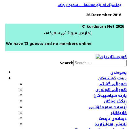
یه‌ئسێك له‌ نێو عه‌شقا ... سه‌ردار جاف
26 December 2016
© kurdistan Net 2026
ژمارەی میوانانی سەرخەت
We have 73 guests and no members online
Search
پەیوەندی
بابەتە گشتییەکان
هەواڵی گشتی
هەواڵی هونەری
پارتە سیاسییەکان
ڕێکخراوەکان
پرسە و سەرەخۆشی
کاریکاتێر
دیمانەی تایبەت
بابەتی هەڵبژاردە