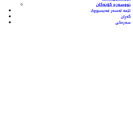
نووسەرە کۆنەکان
ئێمە لەسەر فەیسبووک
گەڕان
سەرەکی