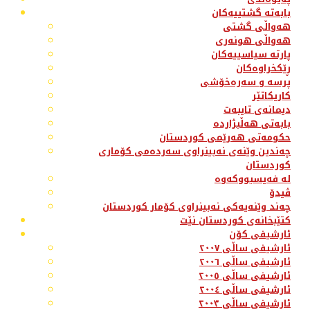
بابەتە گشتییەکان
هەواڵی گشتی
هەواڵی هونەری
پارتە سیاسییەکان
ڕێکخراوەکان
پرسە و سەرەخۆشی
کاریکاتێر
دیمانەی تایبەت
بابەتی هەڵبژاردە
حکومەتی هەرێمی کوردستان
چەندین وێنەی نەبینراوی سەردەمی کۆماری
کوردستان
لە فەیسبووکەوە
ڤیدۆ
چەند وێنەیەکی نەبینراوی کۆمار کوردستان
کتێبخانەی کوردستان نێت
ئارشیفی کۆن
ئارشیفی ساڵی ٢٠٠٧
ئارشیفی ساڵی ٢٠٠٦
ئارشیفی ساڵی ٢٠٠٥
ئارشیفی ساڵی ٢٠٠٤
ئارشیفی ساڵی ٢٠٠٣