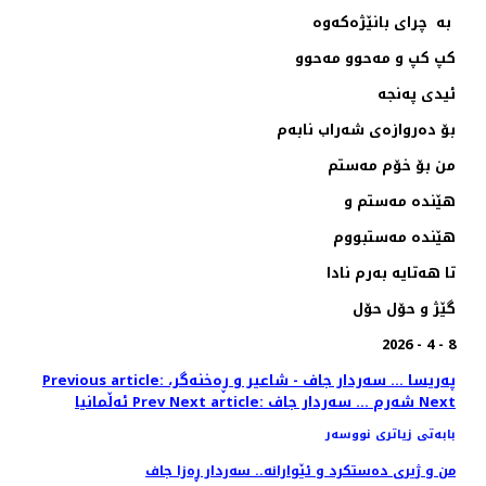
بە چرای بانێژەکەوە
کپ کپ و مەحوو مەحوو
ئيدی پەنجە
بۆ دەروازەی شەراب نابەم
من بۆ خۆم مەستم
هێندە مەستم و
هێندە مەستبووم
تا هەتايە بەرم نادا
گێژ و حۆل حۆل
8 - 4 - 2026
Previous article: پەریسا ... سەردار جاف - شاعير و ڕەخنەگر،
Next
Next article: شەرم ... سەردار جاف
Prev
ئەڵمانيا
بابەتی زیاتری نووسەر
من و ژيری دەستکرد و ئێوارانە.. سەردار ڕەزا جاف