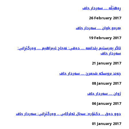
ڕه‌هێڵه‌ ... سه‌ردار جاف
26 February 2017
به‌ره‌و باوان ... سه‌ردار جاف
19 February 2017
ئاگر په‌رستیم پلدانمه‌ ... ده‌قی: نه‌جاح ئیبراهیم ... وه‌رگێڕانی:
سه‌ردار جاف
21 January 2017
چه‌ند بروسكه‌ شیعرێ ... سه‌ردار جاف
08 January 2017
ژوان ... سەردار جاف
06 January 2017
دوو ده‌ق .. دكتۆره‌: سجال ئه‌لركابی .. وه‌رگێڕانی: سه‌ردار جاف
01 January 2017