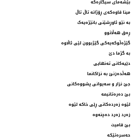
بێشەمای سيگارەکە
مينا قاوەکەی ڕۆژانە تاڵ تاڵ
بە نێو ئاوڕشێنی بانێژەيەک
ڕەق هەڵاتوو
گێژەڵوکەيەکی گێژبوون لێی ئاڵاوە
بە گژما دێ
دێيەکانی تەنهایی
هەڵدەزنێ بە نزاکانما
جێ نزار و سەيوانی پشووەکانی
بێ دەرەتانيمە
لێوە زەردەکانی ڕێی خاکە لێوە
زەرد زەرد دەچنەوە
بێ قاميت
حەسرەتێکە