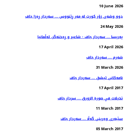
10 June 2026
دوو وشەی زۆر کورت لە مەر ڕێنووس ... سەردار ڕەزا جاف
24 May 2026
پەریسا ... سەردار جاف - شاعير و ڕەخنەگر، ئەڵمانيا
17 April 2026
شەرم ... سەردار جاف
31 March 2026
نامه‌كانی ئیشق ... سه‌ردار جاف
17 April 2017
تخيلات في صورة الزورق ... سردار جاف
11 March 2017
سێبه‌ری وه‌رینی گه‌ڵا ... سه‌ردار جاف
05 March 2017