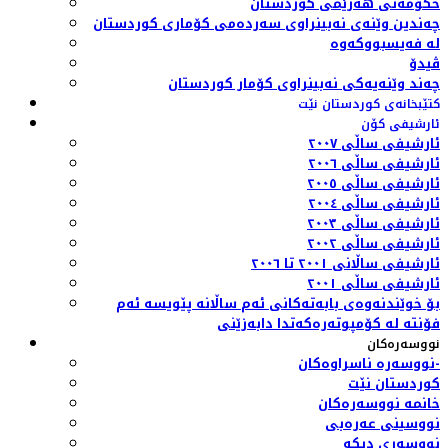
حکومەتی هەرێمی کوردستان
چەندین وێنەی نەبینراوی سەردەمی کۆماری کوردستان
لە فەیسبووکەوە
ڤیدۆ
چەند وێنەیەکی نەبینراوی کۆمار کوردستان
کتێبخانەی کوردستان نێت
ئارشیفی کۆن
ئارشیفی ساڵی ٢٠٠٧
ئارشیفی ساڵی ٢٠٠٦
ئارشیفی ساڵی ٢٠٠٥
ئارشیفی ساڵی ٢٠٠٤
ئارشیفی ساڵی ٢٠٠٣
ئارشیفی ساڵی ٢٠٠٢
ئارشیفی ساڵانی ٢٠٠١ تا ٢٠٠٦
ئارشیفی ساڵی ٢٠٠١
بۆ خوێندنەوەی بابەتەکانی ئەم ساڵانە پێویسە ئەم
فۆنتە لە کۆمپوتەرەکەتدا دابەزێنی
نووسەرەکان
نووسەرە ناسراوەکان-
کوردستان نێت
خانمە نووسەرەکان
نووسینی عەرەبی
نووسەری دیکە