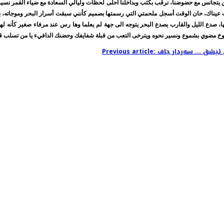
 لم ولن يتجانس مع حضوضنا، نرقب بكثب وبداخلنا أحلى لحظات وليالي السعادة مع ضياء القمر نس
 عيناك، حان الوقت أسجل ملحمتي التي رسمتها بصميم كأنني سبقت أسرار البحر وموجاته، ب
ها، صدع الليل والقارب يصدع البحر يتوجه الى جهة لم يعلما وها رس عند مرفاء صغير كأنه 
كوخ مضوي بشموع ونسير نحوه ويترخى التعب من قبلة شفايفك وحضنك الدافيء يا من تسلب قار