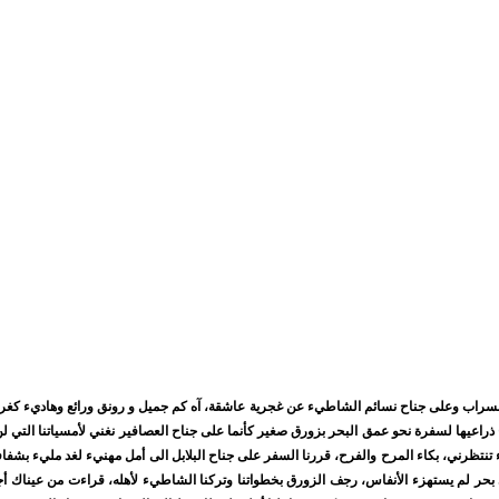
راب وعلى جناح نسائم الشاطيء عن غجرية عاشقة، آه كم جميل و رونق ورائع وهاديء كغرف 
اعيها لسفرة نحو عمق البحر بزورق صغير كأنما على جناح العصافير نغني لأمسياتنا التي لن
تنتظرني، بكاء المرح والفرح، قررنا السفر على جناح البلابل الى أمل مهنيء لغد مليء بشفاف
 بحر لم يستهزء الأنفاس، رجف الزورق بخطواتنا وتركنا الشاطيء لأهله، قراءت من عيناك أ