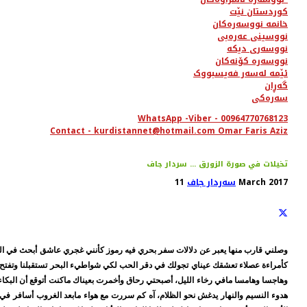
کوردستان نێت
خانمە نووسەرەکان
نووسینی عەرەبی
نووسەری دیکە
نووسەرە کۆنەکان
ئێمە لەسەر فەیسبووک
گەڕان
سەرەکی
WhatsApp -Viber - 00964770768123
Contact - kurdistannet@hotmail.com Omar Faris Aziz
تخيلات في صورة الزورق ... سردار جاف
11 March 2017
سەردار جاف
وصلني قارب منها يعبر عن دلالات سفر بحري فيه رموز كأنني غجري عاشق أبحث في الس
كأمراءة عصلاء تعشقك عيناي تجولك في دقر الحب لكي شواطيء البحر تستقبلنا وتفتح ذر
وهاجسا وهامسا مافي رخاء الليل، أصبحتي رحاق وأخمرت بعيناك ماكنت أتوقع أن البكاء 
هدوء النسيم والنهار يدغش نحو الظلام، آه كم سررت مع هواء مابعد الغروب أسافر في