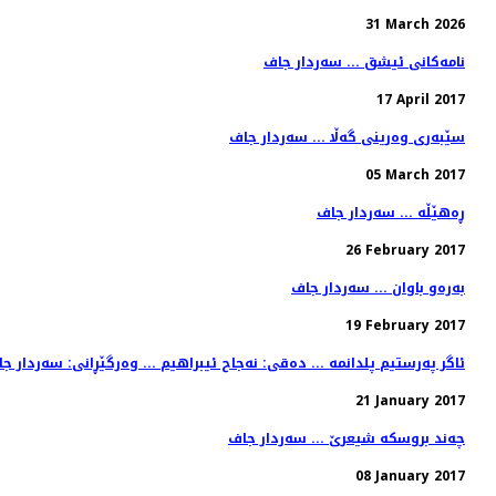
31 March 2026
نامه‌كانی ئیشق ... سه‌ردار جاف
17 April 2017
سێبه‌ری وه‌رینی گه‌ڵا ... سه‌ردار جاف
05 March 2017
ڕه‌هێڵه‌ ... سه‌ردار جاف
26 February 2017
به‌ره‌و باوان ... سه‌ردار جاف
19 February 2017
ئاگر په‌رستیم پلدانمه‌ ... ده‌قی: نه‌جاح ئیبراهیم ... وه‌رگێڕانی: سه‌ردار ج
21 January 2017
چه‌ند بروسكه‌ شیعرێ ... سه‌ردار جاف
08 January 2017