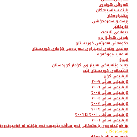
هەواڵی هونەری
پارتە سیاسییەکان
ڕێکخراوەکان
پرسە و سەرەخۆشی
کاریکاتێر
دیمانەی تایبەت
بابەتی هەڵبژاردە
حکومەتی هەرێمی کوردستان
چەندین وێنەی نەبینراوی سەردەمی کۆماری کوردستان
لە فەیسبووکەوە
ڤیدۆ
چەند وێنەیەکی نەبینراوی کۆمار کوردستان
کتێبخانەی کوردستان نێت
ئارشیفی کۆن
ئارشیفی ساڵی ٢٠٠٧
ئارشیفی ساڵی ٢٠٠٦
ئارشیفی ساڵی ٢٠٠٥
ئارشیفی ساڵی ٢٠٠٤
ئارشیفی ساڵی ٢٠٠٣
ئارشیفی ساڵی ٢٠٠٢
ئارشیفی ساڵانی ٢٠٠١ تا ٢٠٠٦
ئارشیفی ساڵی ٢٠٠١
بۆ خوێندنەوەی بابەتەکانی ئەم ساڵانە پێویسە ئەم فۆنتە لە کۆمپوتەرەک
نووسەرەکان
نووسەرە ناسراوەکان-