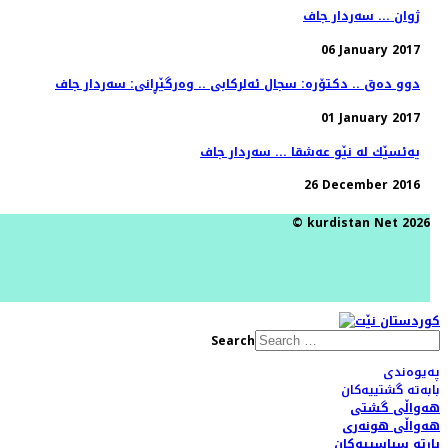
ژوان ... سەردار جاف
06 January 2017
دوو ده‌ق .. دكتۆره‌: سجال ئه‌لركابی .. وه‌رگێڕانی: سه‌ردار جاف
01 January 2017
یه‌ئسێك له‌ نێو عه‌شقا ... سه‌ردار جاف
26 December 2016
© kurdistan Net 2026
Search
پەیوەندی
بابەتە گشتییەکان
هەواڵی گشتی
هەواڵی هونەری
پارتە سیاسییەکان