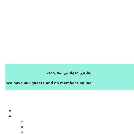
ژمارەی میوانانی سەرخەت
We have 402 guests and no members online