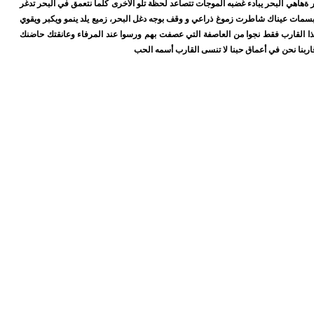
ير ةهاهي البحر يبادء غضبه الموجات تتصاعد لحظة تلو الأخرى كلما نتعمق في البحر تدغر
سمات عيناك شاطرت زموغ ذراعي و وقف بوجه دغل البحر، زميع يلد ينمو ويكبر ويقوي
لهذا القارب فقط نجوا من العاصفة التي عصفت بهم ورسوا عند المرفاء وعانقتك حاضنك
بنا نحن في أعماق حبنا لا تنسى القارب أسمه الحب