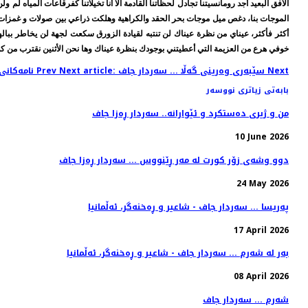
الأفق البعيد أجد رومانسيتنا تجادل لحظاتنا القادمة الا أنا تخيلاتنا كفرقاعات المياه
الموجات بنا، دغص ميل موجات بحر الحقد والكراهية وهلكت ذراعي بين صولات و غمزات
أكثر فأكثر، عيناي من نظرة عيناك لن تنتبه لقيادة الزورق سكعت لجهة لن يخاطر ببال
خوفي هرع من العزيمة التي أعطيتني بوجودك بنظرة عيناك وها نحن الأثنين نقترب من 
Next
Next article: سێبه‌ری وه‌رینی گه‌ڵا ... سه‌ردار جاف
Prev
Previous article: نامه‌كانی ئیشق ... سه‌ردار جاف
بابەتی زیاتری نووسەر
من و ژيری دەستکرد و ئێوارانە.. سەردار ڕەزا جاف
10 June 2026
دوو وشەی زۆر کورت لە مەر ڕێنووس ... سەردار ڕەزا جاف
24 May 2026
پەریسا ... سەردار جاف - شاعير و ڕەخنەگر، ئەڵمانيا
17 April 2026
بەر لە شەرم ... سەردار جاف - شاعير و ڕەخنەگر، ئەڵمانيا
08 April 2026
شەرم ... سەردار جاف