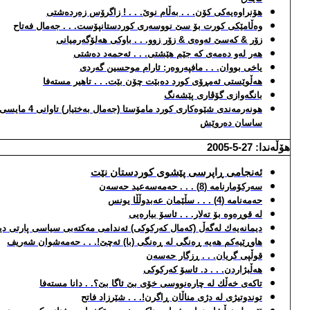
هۆنراوه‌یه‌كی كۆن. . . به‌ڵام نوێ. . . ! زاگرۆس زه‌رده‌شتی
وه‌ڵامێكی كورت بۆ سێ نووسه‌ری كوردستانپۆست. . . جه‌مال فه‌تاح
زۆر & كه‌سێ ئه‌وه‌ی & زۆر زوو. . . باوكی هه‌لۆگه‌رمیانی
هه‌ر له‌و ده‌مه‌ی كه‌ جێم هێشتی. . . ئه‌حمه‌د ده‌شتی
یاخی بووان. . . مافپه‌روه‌ر: ئارام موحسین گه‌ردی
هه‌ڵوێستی ئه‌مڕۆی كورد ده‌بێت چۆن بێت. . . تاهیر مسته‌فا
بانگه‌وازی گۆڤاری پێشه‌نگ
هونه‌رمه‌ندی شێوه
ساسان ده‌روێش
هۆڵه‌ندا: 27-5-2005
ئه‌نجامی ڕاپرسی پێشوی كوردستان نێت
سه‌ركۆمارنامه‌ (8) . . . حه‌مه‌سه‌عید حه‌سه‌ن
حه‌مه‌نامه‌ (4) . . . سڵێمان عه‌بدوڵڵا یونس
له‌ قوڕه‌وه‌ بۆ ته‌لار. . . ئاسۆ بیاره‌یی
دیمانه‌یه‌ك له‌گه‌ڵ (كه‌مال كه‌ركوكی) ئه‌ندامی مه‌كته‌بی سیاسی پارتی 
هاوڕێیه‌كم هه‌یه‌ ڕه‌نگی له‌ ڕه‌نگی (با) ئه‌چێ!. . . حه‌مه‌شوان شه‌ریف
قوڵپی گریان. . . ڕزگار حه‌سه‌ن
هه‌ڵبژاردن. . . د. ئاسۆ كه‌ركوكی
تاكه‌ی خه‌ڵك له‌ چاره‌نووسی خۆی بێ ئاگا بێ؟. . دانا مسته‌فا
توندوتیژی له‌ دژی مناڵان ڕاگرن!. . . شێرزاد فاتح