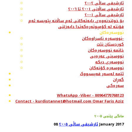
ئارشیفی ساڵی ٢٠٠٢
ئارشیفی ساڵانی ٢٠٠١ تا ٢٠٠٦
ئارشیفی ساڵی ٢٠٠١
بۆ خوێندنەوەی بابەتەکانی ئەم ساڵانە پێویسە ئەم
فۆنتە لە کۆمپوتەرەکەتدا دابەزێنی
نووسەرەکان
نووسەرە ناسراوەکان-
کوردستان نێت
خانمە نووسەرەکان
نووسینی عەرەبی
نووسەری دیکە
نووسەرە کۆنەکان
ئێمە لەسەر فەیسبووک
گەڕان
سەرەکی
WhatsApp -Viber - 00964770768123
Contact - kurdistannet@hotmail.com Omar Faris Aziz
مانگی پێنجی ٢٠٠٥
08 January 2017
ئارشیفی ساڵی ٢٠٠٥