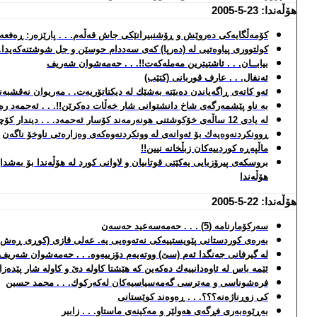
هۆڵه‌ندا: 23-5-2005
كۆمه‌ڵگایه‌كی ده‌روێش و ڕۆشنبیرانێكی جاش قه‌ڵه‌م. . . پارێزه‌ر: ڕه‌فعه‌
كولتووری پیاوه‌تیی له‌ (ده‌رپا) كه‌ی سه‌ددام حوسێن و جل شوشتنه‌كه‌یدا.
بیابــان. . . ئاشتیترین مه‌مله‌كه‌ت!!. . . حه‌مه‌شوان شه‌ریف
ئه‌نفال. . . عارف قوربانی (كتێب)
ئه‌و كاته‌ی ڕاگه‌یاندن ده‌بێته‌ به‌شێك له‌ دیكتاتۆریه‌ت. . مه‌ریوان نه‌قشبه‌
به‌ ناو پێشمه‌رگه‌ی شاخ دانشتوانی شار خه‌ڵات ده‌كرێن!!. . . ئه‌حمه‌د ره
له‌ یادی 12 ساڵه‌ی خۆكوشتنی هونه‌رمه‌ند كۆسار ئه‌حمه‌د. . . دیندار كۆچه‌ر
ڕوونكردنه‌وه‌یه‌ك بۆ ئه‌وانه‌ی له‌ وونكردنه‌وه‌كه‌ی وه‌زاره‌تی ناوخۆ ناگه‌ن
ماڵپه‌ڕه‌ كوردییه‌كان زبڵخانه‌ نیین!!
بروسكه‌ی پیرۆزبایی یه‌كێتی قوتابیان و لاوانی كورد له‌ هۆڵه‌ندا بۆ به‌ش
هۆڵه‌ندا
هۆڵه‌ندا: 22-5-2005
سه‌ركۆمارنامه‌ (5) . . . حه‌مه‌سه‌عید حه‌سه‌ن
به‌ره‌ی كوردستانی پێویستییه‌كی نه‌ته‌وه‌یی یه‌. عه‌لی قازی (كوڕی ڕه‌ش)
له‌ گیرفانی جه‌نگدا ئه‌م (سێ) ووته‌یه‌م دۆزییه‌وه‌. . . حه‌مه‌شوان شه‌ریف
ئێمه‌ باس له‌ ئاوه‌دانییه‌ك ده‌كه‌ین كه‌ هێشتا كاوله‌ دێ و كاوله‌ شار پێده‌
فره‌شوناسی و مه‌ترسی گه‌مه‌سیاسیه‌كان له‌كه‌ركوك. . . محمد حسین
كی زوڕناژه‌نه‌؟؟؟. . . ڕه‌وه‌ند كوێستانی
به‌ڕێوه‌به‌ری فڕگه‌ی هه‌ولێر و مه‌كینه‌ی ماستاو. . . زابیر