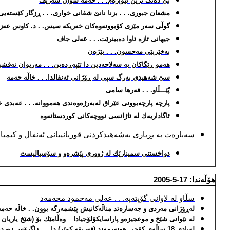
بێ ده‌نگ ترین ئێواره‌م. . . حه‌مه‌ شوان شه‌ریف
مشعان جبوری. . . بزنا نانێ شڤانی خواری. . . ڕزگار كێسته‌یی
گوڵی سه‌ر مێزی كۆبوونه‌وه‌كان خه‌ریكه‌ سیس. . د. كاوس عه‌زیز
جیهان
ی
تازه‌ ئاوا ده‌بینرێت. . . عه‌ل
ی
جاف
به‌خێربێی مه‌حسون. . . بێژه‌ن
هه‌مو ڕێگاكان به‌ سه‌لاحه‌دین دا تێپه‌ڕده‌بن. . . مه‌ریوان نه‌قشب
سێ شه‌هیدی به‌رگ سپی له‌ ڕۆژانی ئه‌نفالدا. . . خاڵه‌ حه‌مه‌
پًێـــڵاو. . . فه‌رها سامی
پارچه‌ پارچه‌بوونی عێراق له‌به‌رژه‌وه‌ندی هه‌مووانه‌. . . عه‌بدی 
ئاگاداریه‌ك له‌ ئاژانسی نووچه‌كانی كوردستانه‌وه‌
سه‌باره‌ت به‌ بڕیاری به‌شه‌هیدكردنی قوربانییانی ئه‌نفال و كیمیاب
دواخستنی سمینارێك له‌ ژووری پێشره‌و و سۆسیالیست
هۆڵه‌ندا: 17-5-2005
سڵاو له‌ لاوانی گۆپته‌په‌. . . عه‌لی مه‌حمود محه‌مه‌د
له‌ڕۆژانی مه‌ردی و جه‌ساره‌تد مناڵه‌كانیش پێشمه‌رگه‌ بوون. . خاڵه‌ حه‌مه‌
له‌ نێوانی شێخ و موعجیزه‌و پاراسایكۆلۆجیادا _ وه‌ڵامێك بۆ (شێخ یاریان ب
له‌یادی 18 ساڵه‌ی كۆچی هونه‌رمه‌ند (فه‌ریقه‌ كوێر) دا. . . زاگرۆس زه‌رده‌شتی