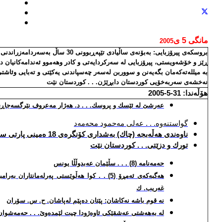
مانگی 5
ی
2005
بروسكه‌ی پیرۆزبایی:
به‌بۆنه‌ی ساڵیادی تێپه‌ڕبوونی 30 سا
ڕێز و خۆشه‌ویستی، پیرۆزبایی له‌ سه‌ركردایه‌تی و كادر وهه‌موو ئه‌ندامه‌كانیان ده‌
به‌ میلله‌ته‌كه‌مان بگه‌یه‌نن و سووربن له‌سه‌ر چه‌سپاندنی یه‌كێتی و ته‌بایی وئاشتی
نه‌خشه‌ی سه‌ربه‌خۆیی كوردستان دابڕێژن. . . كوردستان نێت
هۆڵه‌ندا: 31-5-2005
عه‌رشێ له‌ ئێسك و پروسك. . . د. هه‌ژار مه‌عروف نێرگسه‌جاڕ
گواستنه‌وه‌. . . عه‌لی مه‌حمود محه‌مه‌د
ناوه‌ندی هه‌ڵه‌بجه‌ (چاك) به‌شداری كۆنگره‌ی 18 ه‌مینی پارتی سۆسیالستی هۆڵه‌ندی ده‌كات
تورك و دزێتی. . . كوردستان نێت
حه‌مه‌نامه‌ (8) . . . سڵێمان عه‌بدوڵڵا یونس
هه‌گبه‌كه‌ی ئه‌مڕۆ (5) . . كوا هه‌ڵوێستی په‌رله‌مانتار
غه‌ریب. ك
نه‌ قوم باشه‌ نه‌كاشان: پێتان ده‌پێم له‌پاشان. ح. س. سۆران
له‌ به‌هه‌شتی عه‌شقێكی ئاوه‌ژودا چیت لێمده‌وێ. . . حه‌مه‌شوا