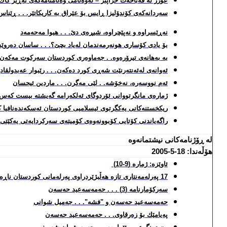
عوزر له‌ قه‌باحه‌ت خراپتر – له‌وه‌ڵامی وه‌ڵامنامه‌كه‌ی به‌ڕێز كا
سه‌ردانه‌كه‌ی كۆندۆلیزا ڕایس بۆ عێراق به‌ كاریكاتێر. . . ڕێن
نه‌ڕێسراوه‌ و نه‌پێچراوه‌، شیڕه‌ی دێ. . . هیوا مه‌حه‌مه‌د
بۆ یادی كۆساری هونه‌رمه‌ندمان له‌یاد بچێ؟. . . ساسان ده‌رو
به‌ به‌هانه‌ی تیرۆره‌وه‌. . جه‌ماوه‌ری كوردستان سه‌ركوت مه‌كه‌ن.
ئه‌وانه‌ی له‌ئه‌نته‌رنێت شه‌ڕی كورد ده‌كه‌ن. . . رێبوار عه‌بدولقاد
ئه‌م نووسه‌ره‌، نه‌خۆشه‌. . لێی مه‌گرن. . . ماردین ئیحسان
ژماره‌ی م
ا
نگرتووانی ئۆردوگای ئه‌لكه‌رامه‌ گه‌یشته‌ بیست كه‌س
ریكخستنه‌كانی یه‌كگرتوی ئیسلامیی كوردستان ئه‌سكه‌نده‌نافیا
راگه‌یاندنی كۆتایی كۆبوونه‌وه‌ی كۆمیته‌ی سه‌ركردایه‌تی یه‌كێتی
له‌ ڕۆژنامه‌كانی نیشتمانه‌وه‌
هۆڵه‌ندا: 18-5-2005
ئاوێزه‌:
ژماره‌ (
9-10)
17 په‌رله‌مه‌نتاری تازه‌ هه‌ڵبژێردراوی په‌رله‌مانی كوردستان ناڕه‌زایی به‌رامبه‌ر پارتی و یه‌كێتی ده‌رده‌بڕن.
سه‌ركۆمارنامه‌ (3) . . . حه‌مه‌سه‌عید حه‌سه‌ن
حه‌مه‌سه‌عید حه‌سه‌ن و "فشه‌". . . جه‌میل شوانی
په‌یامێك بۆ زه‌رقاوی. . . حه‌مه‌سه‌عید حه‌سه‌ن