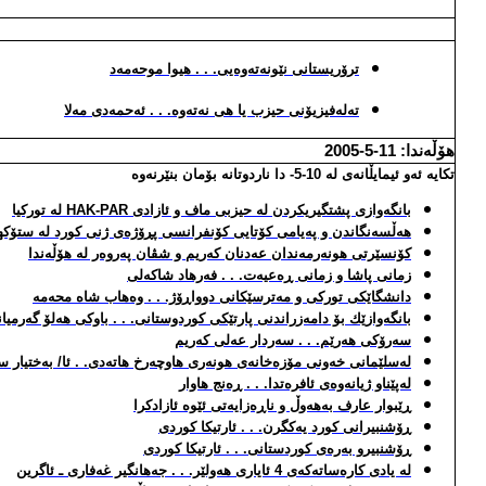
ترۆریستانی نێونه‌ته‌وه‌یی. . . هیوا موحه‌مه‌د
ته‌له‌فیزیۆنی حیزب یا هی نه‌ته‌وه‌. . . ئه‌حمه‌دی مه‌لا
هۆڵه‌ندا: 11-5-2005
تكایه‌ ئه‌و ئیمایڵانه‌ی له‌ 10-5- دا ناردوتانه‌ بۆمان بنێرنه‌وه‌
بانگه‌وازی پشتگیریكردن له‌ حیزبی ماف و ئازادی
HAK-PAR
له‌ توركیا
هه‌ڵسه‌نگاندن و په‌یامی كۆتایی كۆنفرانسی پڕۆژه‌ی ژنی كورد له‌ ستۆك
كۆنسێرتی هونه‌رمه‌ندان عه‌دنان كه‌ریم و شڤان په‌روه‌ر له‌ هۆڵه‌ندا
زمانی پاشا و زمانی ڕه‌عیه‌ت. . . فه‌رهاد شاكه‌لی
دانشگاێكی توركی و مه‌ترسێكانی دوواڕۆژ. . . وه‌هاب شاه محه‌مه‌
بانگه‌وازێك بۆ دامه‌زراندنی پارتێكی كوردوستانی. . . باوكی هه‌لۆ گه‌رمیا
سه‌رۆكی هه‌رێم. . . سه‌ردار عه‌لی كه‌ریم
له‌سلێمانی خه‌ونی مۆزه‌خانه‌ی هونه‌ری هاوچه‌رخ هاته‌دی. . ئا/ به‌ختیار س
له‌پێناو ژیانه‌وه‌ی ئافره‌تدا. . . ڕه‌نج هاوار
ڕێبوار عارف به‌هه‌وڵ و ناڕه‌زایه‌تی ئێوه‌ ئازادكرا
ڕۆشنبیرانی كورد یه‌كگرن. . . ئارتیكا كوردی
ڕۆشنبیرو به‌ره‌ی كوردستانی. . . ئارتیكا كوردی
له‌ یادی كاره‌ساته‌كه‌ی 4 ئایاری هه‌ولێر. . . جه‌هانگیر غه‌فاری ـ ئاگرین