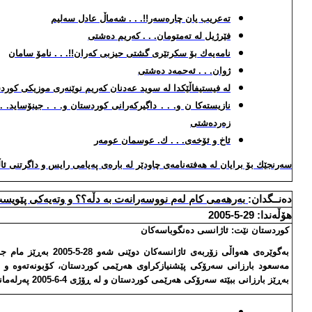
ته‌عریب یان چاره‌سه‌ر!!. . . شه‌ماڵ عادل سه‌لیم
فێرژیل له‌ ته‌متومان. . . كه‌ریم ده‌شتی
نامه‌یه‌ك بۆ سكرتێری گشتی حیزبی كه‌ران!!. . . نامۆ سامان
ژوان. . . ئه‌حمه‌د ده‌شتی
له‌ فیستیفاڵێكدا له‌ سوید عه‌دنان كه‌ریم نوێنه‌ری موزیكی كوردس
نازیسته‌كا ن و. . . داگیركه‌رانی كوردستان و. . . جینۆساید. .
زه‌رده‌شتی
ئاخ و ئۆخه‌ی. . . ك. عوسمان عومه‌ر
سه‌رنجێك بۆ برایان له‌ هه‌فته‌نامه‌ی چاودێر له‌ باره‌ی په‌یامی رایس و داگرتنی ئ
ده‌نــگدان:
به‌رهه‌می كام له‌م نووسه‌رانه‌ت به‌ دڵه‌؟؟ و وته‌یه‌كی پێویس
هۆڵه‌ندا: 29-5-2005
كوردستان نێت: ئاژانسی ده‌نگوباسه‌كان
به‌گوێره‌ی هه‌واڵی زۆربه‌ی 
مه‌سعود بارزانی سه‌رۆكی پێشنیازكراوی هه‌رێمی كوردستان، كۆبونه‌ته‌وه‌ و ڕ
به‌ڕێز بارزانی ببێته‌ سه‌رۆكی هه‌رێمی كوردستان و له‌ ڕۆژی 4-6-2005 په‌رله‌مانی تازه‌ هه‌ڵبژێردراوی كوردستان كۆببێته‌وه‌.