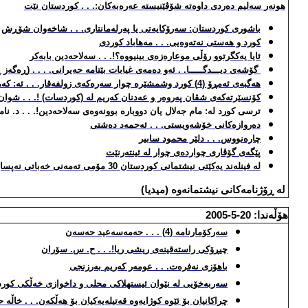
هونه‌ر سه‌لیم ده‌ردی داوه‌ته‌ شۆڤێنیسته‌ عه‌ره‌به‌كان:. . . كوردستان نێت
باشوری كوردستان: سه‌رۆكایه‌تی یا په‌رله‌مانتاری. . . شاخه‌وان شۆڕش
كورد و هه‌ستی نه‌ته‌وه‌یی. . . مه‌هاباد كورد
ی
ئایا یه‌كگرتوو رۆڵی موعاره‌زه‌ی بینیووه‌؟!. . . سه‌لاحه‌دین بابه‌كر
گۆشه‌ی دیـــدگـــــا. . ئه‌و ده‌مه‌ی غیابات بێتامه‌ حه‌یرانی. . . . (ڕه‌گه‌
هه‌گبه‌ی ئه‌مڕۆ (4) كورد وشمشێره‌ چوار سه‌ره‌كه‌ی زولفه‌قار. . . ئه‌: كه‌مال غه‌ریب ك
كۆنسێرته‌كه‌ی شڤان په‌روه‌ر و عه‌دنان كه‌ریم له‌ (كوردسات) !. . . شوان
ترسی كورد له‌: مام جه‌لال یان دووباره‌ بوونه‌وه‌ی سه‌لاحه‌دین!. . . د. نام
ده‌روازه‌كانی خۆشه‌ویستی. . . ئه‌حمه‌د ده‌شتی
چاره‌نووس. . . دلێر محمود سابیر
پێگه‌ی گۆڤاری چوارده‌ی چوار له‌ ئینته‌رنێت
له‌ فینله‌ند یه‌كێتی نیشتمانی كوردستان 30 مۆمی ته‌مه‌نی خه‌باتی نه‌پساوه‌ی به‌ شانازییه‌وه‌ داده‌گیرسێنێ
له‌ ڕۆژنامه‌كانی نیشتمانه‌وه‌ (میدیا)
هۆڵه‌ندا: 20-5-2005
سه‌ركۆمارنامه‌ (4) . . . حه‌مه‌سه‌عید حه‌سه‌ن
چیڕۆكی راسته‌قینه‌ی ریشی ریا!. . . ح. س. سۆران
باهۆزی نه‌فره‌ت. . . عومه‌ر كه‌ریم به‌رزنجی
سه‌ربه‌خۆیی له‌ نێوان ئیستهلاكی محلی و داخوازی خه‌ڵكی كوردست
چراكانیان بۆ ئێوه‌ كوژایه‌وه‌ قه‌تیله‌یه‌كیان بۆ هه‌ڵكه‌ن. . . خاڵه‌ ح