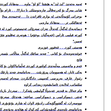
ئه‌مه‌ به‌ته‌نێ "لێ لێ"یه‌ هێشتا "لۆ لۆ" ماوه‌. . . مه‌هاباد كوردی
شایی مه‌رگ بۆ كه‌ڕنه‌ڤاڵی چاره‌نوسێكی نا دیار!!!. . . ئارام بۆ
بوحرانی كۆمه‌ڵایه‌تی له‌ بواری ئافراندن دا. . . ئه‌حمه‌دی مه‌لا
ئه‌نفالێكی تر. . . مه‌هاباد بیاره‌یی
دیمانه‌یه‌ك له‌گه‌ڵ كه‌نداڵ نه‌زان سه‌رۆكی ئه‌نیستوتی كورد له‌ 
كورته‌ فیلمی ئاراس (خه‌په‌گیان بوخۆم) : هونه‌ری ته‌قلیدو
چێژ 
ئه‌مین*
هه‌ستی كورد. . . غه‌فوور عوزیری
خوێندنه‌وه‌یه‌ك بۆ كتابی " چه‌ند ساتێك له‌گه‌ڵ مناڵانی بێسه‌ر
فاتح
خه‌م و ماته‌مینی مه‌ڵبه‌ندی كولتوری كوردی ئه‌ڵمانیا/كۆلن بۆ ك
یه‌كی ئایار، له‌ هه‌موومان پیرۆزبێت. . . به‌یاننامه‌ی چه‌ند پارتێك
رێبوار عارف به‌رپرسی كه‌مپینی دادگایكردن سه‌دام له‌سه‌
سلێمانی، له‌لایه‌ن ئاسایشه‌وه‌ زیندانی كراوه‌
مام جه‌لال به‌ قه‌ده‌ر عه‌بدوڵا گولیشی پێنه‌كرا. . . سه‌ردار بازیا
ئه‌نتی دیموكراسی و دیموكراسی ساخته‌: هه‌ندێك سه‌رنج و تێ
نووسه‌ران، له‌ گفتووگۆیه‌كی رادیۆی لاوان له‌ شاری یۆتۆبۆری له
به‌یاننامه‌ی ناوه‌ندی گه‌شه‌پێدانی كه‌ركوك له‌ هۆله‌ند به‌بۆنه‌ی كاره‌سات