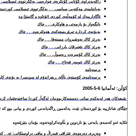
راگه‌یه‌نراوی كۆتایی كۆنگره‌ی چواره‌می یه‌كگرتووی ئیسلامیی
به‌یاننامه‌ی مه‌كته‌بی سیاسی. . . یه‌كگرتووی ئیسلامیی كوردست
ئاگادارییه‌ك له‌ كۆمه‌ڵه‌ی كوردی (ئۆتاوه‌ و گاتینۆ) وه‌
بانگه‌واز بۆ یارمه‌تی و هاوكاری. . . چاك
به‌بۆنه‌ی كرداره‌ تیرۆریسته‌كه‌ی هه‌ولێره‌وه‌. . . چاك
به‌ڕێز كاك نه‌وشیروان مسته‌فا. . . چاك
به‌ڕێز كاك نێچیرڤان بارزانی. . . چاك
به‌ڕێز كاك كۆسره‌ت ڕه‌سوڵ. . . چاك
به‌ڕێز كاك عومه‌ر فه‌تاح. . . چاك
پرسه‌نامه‌
پرسه‌نامه‌ی كۆمیته‌ی باڵای ڕیفراندۆم له‌ سویسرا به‌ بۆنه‌ی كاره‌ساته‌كه‌ی 4-5 و
كۆڵن: ئه‌ڵمانیا 6-5-2005
شیعه‌كان هه‌ر له‌یه‌كه‌م ساتی ده‌ستبه‌كاربوونیان له‌گه‌ڵ كوردا ساخته‌چێتیان كر
جێگای شانازییه‌ بۆ كوردستان نێت، یه‌كه‌مین ڕاگه‌یاندنی كوردی و بیانی بوو كه‌ ئه
تكایه‌ ئه‌و كه‌سه‌ی بابه‌تی بۆ ناردوین و بڵاونه‌كراوه‌ته‌وه‌، بۆمان بنێرێته‌وه‌
وه‌زیری ده‌ره‌وه‌ی عێراقی فیدراڵ و مافی دراوسێكانی: ئه‌. . كه