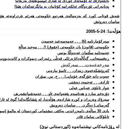
بانگه‌وازێك له‌ كۆمه‌ڵه‌ی كوردی له‌ شاری ئیپسویچله‌ی به‌ریتانیا
په‌نابه‌رانی ئۆردوگای ئه‌لكه‌رامه‌ كۆتاییان به‌ مانگرتنه‌كه‌ان هێنا!
شه‌ش قوتابی كورد كه‌ به‌زه‌ماله‌ی هه‌ردوو حكومه‌تی هه‌رێم نێردراونه‌ته‌ هۆڵ
ساسان ده‌روێش
هۆڵه‌ندا: 24-5-2005
سه‌ركۆمارنامه‌ (6) . . . حه‌مه‌سه‌عید حه‌سه‌ن
حكومه‌تی (قانون) یان حكومه‌تی (حقوق) !!. . . مه‌جید ساڵح
حه‌مه‌نامه‌
سڵێمان عه‌بدوڵڵا یونس
ڕه‌فسنجانی، گه‌ڵاڵه‌داێژه‌رێكی قه‌تڵی ڕێبه‌رانی دیموكرات و كاندیدبوونی
مه‌ڕجه‌عییه‌ت. . . سه‌رکه‌ش
كه‌روێشكه‌خه‌وی زیندان. . . ئاسۆ بیاره‌یی
حه‌وت دانه‌ خۆزگه‌ی خۆماپی!. . . ح. س. سۆران
ئازادی. . . ئه‌حمه‌د ده‌شتی
چوار تابلۆی عه‌باس عه‌لی
دۆزه‌خم سارد و هه‌ناسه‌م پێچه‌وانه‌ی ئاو. . . حه‌مه‌شوان
شه‌ریف
سه‌رۆك وه‌زیران و كوڕه‌ شازاده‌ی هۆڵه‌ندا، له‌ پێشانگایه‌كدا گوێ له‌ ئا
گه‌رمیانی) ده‌گرن. . . ساسان ده‌رویش
یادی 30 ساڵه‌ی دامه‌زراندنی یه‌كێتی نیشتمانی كوردستان له‌ مالمۆ (سوید)
تابلۆكانی سامان قادر
له‌ ڕۆژنامه‌كانی نیشتمانه‌وه‌ (كوردستانی نوێ)