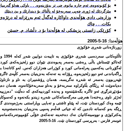
بۆ كۆبونه‌وه‌ی ئه‌م جاره‌ بیانوی چی تر بدۆزینه‌وه‌. . . باوكی هه‌لۆ گه‌رمیا
مێزگردێك له‌ ژوری چه‌پی سه‌ربه‌خۆ له‌ پاڵتاك بۆ دیندارێك و بێ دینێك
وزاره‌تی دادی هۆڵه‌ندی داواكاره‌ له‌گه‌ڵ ئه‌م به‌ڕێزانه‌ له‌ درێ
بكات. . . چاك
كۆڕێكی زانستی پزیشكی له‌ هۆڵه‌ندا بۆ د. دڵشاد. م. حسێن
هۆڵه‌ندا: 16-5-2005
زوڕناژه‌نانی شه‌ڕی خۆكوژی
كه‌تاكو ئێستاش باڵی ڕه‌شی به‌سه‌ر په‌یوه‌ندی نێوان دوو زلحیزبه‌كه‌ی كوردس
له‌گۆڕنانی یه‌كه‌مین په‌رله‌مانی كورد و كوژرانی هه‌زاران كه‌س. له‌و كاتانه‌دا ب
ڕاگه‌یاندنی ئه‌و دوو زلحیزبه‌وه‌، ڕۆژانه‌ به‌ ته‌نه‌كه‌ به‌نزینیان به‌سه‌ر كڵپه‌ی 
تێپه‌ڕبوون به‌سه‌ر ئه‌ شه‌ڕه‌ نه‌گریسه‌، هه‌مان ڕۆشنبیران به‌ ناو و نازناوێكی
ده‌یانه‌وێت له‌ ڕێگای بڵاوكراوه‌ سه‌ربه‌خۆ و به‌ناو سه‌ربه‌خۆكانه‌وه‌، هه‌مان 
مۆدێڕنترگڕی ئه‌و ئاگره‌ بگه‌شێننه‌وه‌ و په‌نده‌ كوردییه‌كه‌ی كه‌ ده‌ڵێت "ده‌رزییه
له‌ژێر ناوی ڕه‌خنه‌دا هه‌رچی مه‌رگه‌ساته‌كانی شه‌ڕه‌ زیندو بكه‌نه‌وه‌ و كه‌سوكاری
ئێمه‌ وه‌ك كوردستان نێت، له‌ پێناو ئاشتی و ته‌بایی وپاراستنی به‌رژه‌وه‌ندی گش
ڕێگه‌ به‌و كه‌سانه‌ ناده‌ین كه‌ له‌ جیاتی قه‌ڵه‌م په‌مپی به‌نزینیان به‌ده‌سته‌وه‌
یه‌كتركوژی و نووسینه‌كانیان نه‌ك ده‌خه‌ینه‌ ته‌نه‌كه‌ی خۆڵی كۆمپیوته‌ره‌كه‌مانه‌وه
عومه‌ر فارس - به‌رپرسی كوردستان نێت. 16-5-2005