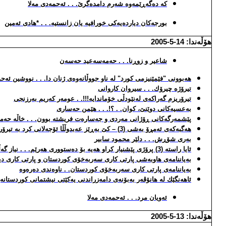
كه‌ ده‌گه‌ڕێمه‌وه‌ شه‌رم دامده‌گرێ. . . ئه‌حمه‌دی مه‌لا
بورجه‌كان دیارده‌یه‌كی خورافیه‌ یان زانستیه‌. . .
*
هادی ئه‌مین
هۆڵه‌ندا: 14-5-2005
شاعیر و زوڕنا. . . حه‌مه‌سه‌عید حه‌سه‌ن
هه‌بوونی "فێمێنیزمی كورد" له‌ ناو جووڵانه‌وه‌ی ژنان دا. . . نووشین ئه
تیرۆژه‌ چیرۆك. . . سیروان كاروانی
تیرۆریزم گه‌راكه‌ی له‌نێودڵی خۆماندایه‌!!!. . عومه‌ر كه‌ریم به‌رزنجی
به‌عسیه‌كانی دوێنێ، كوان. . ؟
!
. . . هێمن حه‌ساری
پێشمه‌رگه‌كانی ڕۆژانی مه‌ردی و جه‌ساره‌ت فریشته‌ بوون. . . خاڵه‌ حه‌مه
هه‌گبه‌كه‌ی ئه‌مڕۆ به‌شی (3) – كێ به‌ڕێز عه‌بدوڵڵا ئۆجه‌لانی كرد به‌ تیرۆریست. . . ئه‌. كه‌مال غه‌ریب ك
به‌ری شۆڕش. . . دلێر محمود سابیر
ئایا راسته‌ (3) پرۆژی پێشنیار كراو هه‌یه‌ بۆ ده‌ستووری هه‌رێم. . . نیاز گه‌ڵاڵی
به‌یاننامه‌ی هاوبه‌شی پارتی كاری سه‌ربه‌خۆی كوردستان و پارتی كاری 
به‌یاننامه‌ی پارتی كاری سه‌ربه‌خۆی كوردستان. . ناوه‌ندی ده‌ره‌وه‌
ئاهه‌نگێك له‌ هانۆڤه‌ر به‌بۆنه‌ی دامه‌زراندنی یه‌كێتی نیشتمانی كوردستانه‌و
ئه‌ویان مرد. . . ئه‌حمه‌دی مه‌لا
هۆڵه‌ندا: 13-5-2005