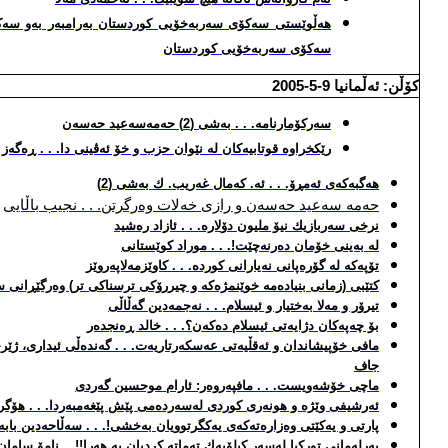
هه‌ڵوێستی سه‌كۆی سه‌ربه‌خۆیی كوردستان به‌رامبه‌ر به‌و سه‌كۆ 
سه‌كۆی سه‌ربه‌خۆیی كوردستان
كۆڵن: ئه‌ڵمانیا
9
-5-2005
سه‌ركۆمارنامه‌. . . به‌شی (2) حه‌مه‌سه‌عید حه‌سه‌ن
رێكخراوه‌ قوتابیه‌كان له‌ نێوان حزب و خۆ ئه‌ڤینی دا. . . ڕه‌گه‌ز
هه‌گبه‌كه‌ی ئه‌مڕۆ. . . ئه‌. كه‌مال غه‌ریب. ك به‌شی (2)
حه‌مه‌ سه‌عید حه‌سه‌ن و رازی خه‌لات وه‌رگرتن. . . نجیب باڵایی
نرخی سه‌ربازیك نیۆ ملیون د
ۆ
لاره‌. . . ئازاد ره‌شید
له‌ به‌ینی خۆمان ده‌رنه‌چێت!. . . موراد كوێستانی
تۆپه‌كه‌ له‌ گۆره‌پانی نه‌یارانی كورده‌. . . كاوێزمه‌لاپه‌روێز
كتێبی (زمانی بنیاده‌مه‌ خوێنمژه‌كه‌ و چیررۆكی ترسناكی تر) وه‌رگێڕانی 
تیرۆر و مه‌لا به‌ختیار و ئیسلام. . . نه‌جمه‌دین گه‌ڵاڵی
بۆ چه‌په‌كان دژایه‌تی ئیسلام ده‌كه‌ن؟. . . خالد ڕه‌نجده‌ر
مافی خۆپیشاندان و ئه‌قڵیه‌تی عه‌سكه‌رتاریه‌ت. . . گه‌نده‌ڵی ئیداری، ژێر
جاف
ماچی خۆشه‌ویست. . . مافپه‌روه‌ر: ئارام موحسین گه‌ردی
ئه‌رشیفی وێژه‌ و هونه‌ری كوردی له‌سه‌رده‌می پێش پێغه‌مبه‌ردا. . . هۆگر 
پارتی و یه‌كێتی وه‌زاره‌ته‌كه‌ی یه‌كگرتوویان به‌خشی!. . . سه‌ڵاحه‌دین بابه‌
په‌رله‌مانی توركیا له‌سه‌ر كیلۆیه‌ك ته‌ماته‌ كردیان به‌ هه‌را!!. . نامۆ سامان