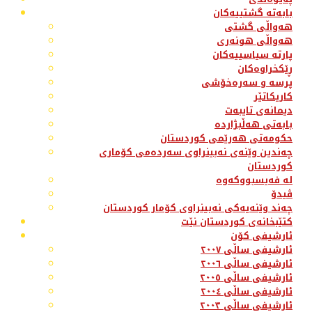
بابەتە گشتییەکان
هەواڵی گشتی
هەواڵی هونەری
پارتە سیاسییەکان
ڕێکخراوەکان
پرسە و سەرەخۆشی
کاریکاتێر
دیمانەی تایبەت
بابەتی هەڵبژاردە
حکومەتی هەرێمی کوردستان
چەندین وێنەی نەبینراوی سەردەمی کۆماری
کوردستان
لە فەیسبووکەوە
ڤیدۆ
چەند وێنەیەکی نەبینراوی کۆمار کوردستان
کتێبخانەی کوردستان نێت
ئارشیفی کۆن
ئارشیفی ساڵی ٢٠٠٧
ئارشیفی ساڵی ٢٠٠٦
ئارشیفی ساڵی ٢٠٠٥
ئارشیفی ساڵی ٢٠٠٤
ئارشیفی ساڵی ٢٠٠٣