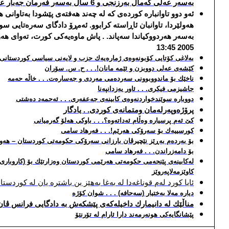
به‌سه‌ر عه‌لی كه‌مال به‌رزنجی و 6 ساڵ به‌سه‌ر فه‌رمان جه‌بار عه‌بدوڵادا سه‌پاند
ئه‌و دوو تاوانباره‌ كورده‌ی كه‌ له‌ چه‌ند هه‌فته‌ی پێشودا به‌تاوانی
هه‌ولێردا، تاوانبان ئاڕاسته‌ كرابوو. ئه‌مڕۆ دادگای سه‌ره‌تایی
2005 13:45
به‌لاغی كۆتایی كۆبونه‌وه‌ی ژماره‌یه‌ك حزب و لایه‌نی سیاسی كوردستانی
كێشه‌ی عه‌لی دووبزن و ئێمه‌ مانان!. . . ح. س. سۆران
ناخێك بۆ ماندووبوونی سه‌رده‌می مه‌ردی و جه‌ساره‌ت. . . خاڵه‌ حه‌مه‌
جاشیزمی فیكری. . . ئاور یه‌زدانپه‌نا
دووباره‌ سوێندخواردنه‌وه‌ی كابینه‌ی جه‌عفه‌ری. . . ئه‌حمه‌د ده‌شتی
پرۆژه‌وپه‌رله‌مان ومتمانه‌ی كوردی. . یادگار
كێ ئه‌م پرسیاره‌ وه‌ڵام ئه‌داته‌وه‌؟. . . باوكی هه‌لۆ گه‌رمیانی
كورسییه‌ك بۆ سه‌رۆكی هه‌رێم!. . . فه‌رهاد سامی
بۆ به‌رده‌م به‌ڕێز نێچیرڤان بارزانی سه‌رۆكی حكومه‌تی كوردستان – هه‌ول
بۆ دامه‌زراندن. . . فه‌رهاد سامی
له‌كابینه‌ی پێنجه‌می حكومه‌تی هه‌رێمی كوردستان وه‌زارتێك بۆ (كاروباری ناو
كاوێزمه‌لاپه‌روێز
ئایا كورد له‌م قوناغه‌دا له‌ به‌غا به‌هێز بن باشتره‌ یان له‌ كوردست
دیاره‌ مه‌لا به‌ختیار (سه‌حافه‌) . . . شوان كۆژه‌
مناڵێك له‌ دانیمارك داخیله‌كه‌ی پێشكه‌ش به‌ دادگایی فرانس ڤان
پێشانگایه‌كی هونه‌رمه‌ند دارا ئارام له‌ تۆرنتۆ