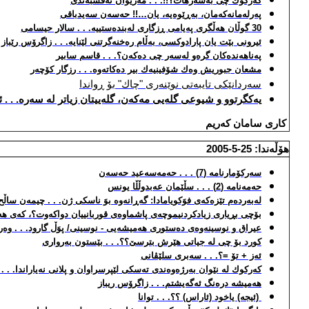
كه‌ركوك چی به‌سه‌رهات؟!!. . . مه‌ریوان نه‌قشبه‌ندی
په‌رله‌مانه‌كه‌مان، به‌ڕێوه‌یه‌، یان…!! حه‌سه‌ن سه‌یدباقی
30 گوڵان هه‌ڵگری په‌یامی ڕزگاری له‌بنده‌ستییه‌. . . سالار حیسامی
ئیرونی بێت یان پارادوكسی، به‌ڵام ره‌خنه‌گرتنی لێنایه‌. . . زاگرۆس رێباز
په‌ناهه‌نده‌كان گره‌و له‌سه‌ر چی ده‌كه‌ن؟. . . قاسم سابیر
مشعان جبوریش وه‌ك شۆفینیه‌ك بیر ده‌كاته‌وه‌. . . رزگار كۆچه‌ر
سه‌ردانێكی تایبه‌تی نوێنه‌ری "چاك" بۆ ڕواندا
یه‌كگرتوو و شیوعی گله‌یی مه‌كه‌ن، گله‌ییتان زیاتر له‌ سه‌ره‌. . 
كاری سامان كه‌ریم
هۆڵه‌ندا: 25-5-2005
سه‌ركۆمارنامه‌ (7) . . . حه‌مه‌سه‌عید حه‌سه‌ن
حه‌مه‌نامه‌ (2) . . . سڵێمان عه‌بدوڵڵا یونس
له‌به‌رده‌م تێزه‌كه‌ی فوَكویامادا
:
گه‌ڕانه‌وه‌ بوَ ناسكی ژن. . . چیمه‌ن ساڵح
بۆچی بڕیاری زیادكردنی
موچه‌ی پاشماوه‌ی قوربانییان دواكه‌وت؟، كه‌ی هه‌و
عیراق
و نوسینه‌وه‌ی
ده‌ستوری هه‌میشه‌یی - نوسینی/ پوَڵ گارود. . .
وه‌ر
كورد بۆ چی له‌ جیاتی هێرش بترسێ؟؟. . . بێستون به‌رواری
ئه‌ز + تۆ =؟. . . سه‌بری سلێڤانی
كه‌ركوك له‌ نێوان به‌رژه‌وه‌ندی ته‌سكی لێپرسراوان و پلانی نه‌یاراندا. . .
هه‌میشه‌ دره‌نگ ئه‌گه‌یشتم. . . زاگرۆس ریباز
(ئیجه‌) یاخود (ئاراس) ؟؟. . . توانا