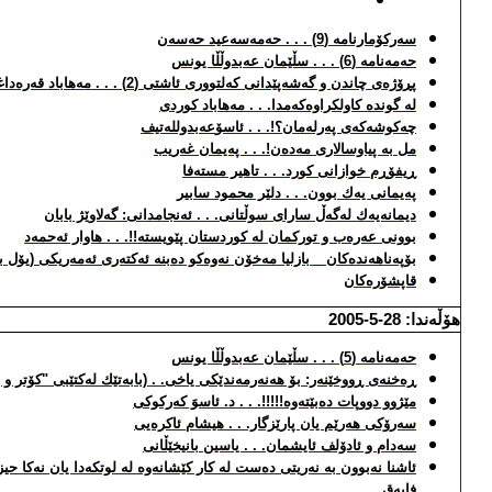
سه‌ركۆمارنامه‌ (9) . . . حه‌مه‌سه‌عید حه‌سه‌ن
حه‌مه‌نامه‌ (6) . . . سڵێمان عه‌بدوڵڵا یونس
پڕۆژه‌ی چاندن و گه‌شه‌پێدانی كه‌لتووری ئاشتی (2) . . . مه‌هاباد قه‌ره‌داغی
له‌ گونده‌ كاولكراوه‌كه‌مدا. . . مه‌هاباد كوردی
چه‌كوشه‌كه‌ی په‌رله‌مان؟!. . . ئاسۆ
عه‌بدولله‌تیف
مل به‌ پیاوسالاری مه‌ده‌ن!. . . په‌یمان غه‌ریب
ڕیفۆڕم خوازانی كورد. . . تاهیر مسته‌فا
په‌یمانی یه‌ك بوون. . . دلێر محمود سابیر
دیمانه‌یه‌ك له‌گه‌ڵ سارای سوڵتانی. . . ئه‌نجامدانی: گه‌لاوێژ بابان
بوونی عه‌ره‌ب و توركمان له‌ كوردستان پێویسته‌!!. . . هاوار ئه‌حمه‌د
بۆپه‌ناهه‌نده‌كان _ بازلیا مه‌خۆن نه‌وه‌كو ده‌بنه‌ ئه‌كته‌ری ئه‌مه‌ریكی (یۆل 
قاپشۆره‌كان
هۆڵه‌ندا: 28-5-2005
حه‌مه‌نامه‌ (5) . . . سڵێمان عه‌بدوڵڵا یونس
ڕه‌خنه‌ی ڕووخێنه‌ر: بۆ هه‌نه‌رمه‌ندێكی یاخی. . (بابه‌تێك له‌كتێبی "كۆتر و
مێژوو دووپات ده‌بێته‌وه‌!!!!!. . . د. ئاسوَ كه‌ركوكی
سه‌رۆكی هه‌رێم یان پارێزگار. . . هیشام ئاكره‌یی
سه‌دام و ئادۆلف ئایشمان. . . یاسین بانیخێڵانی
ئاشنا نه‌بوون به‌ نه‌ریتی ده‌ست له‌ كار كێشانه‌وه‌ له‌ لوتكه‌دا یان نه‌كا 
فایه‌ق