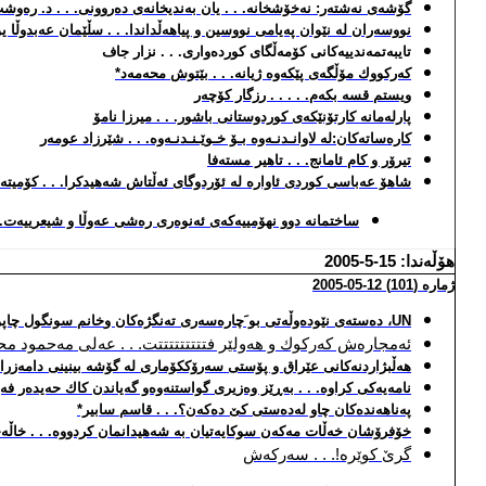
گۆشه‌ی نه‌شته‌ر:
نه‌خۆشخانه‌. . . یان به‌ندیخانه‌ی ده‌روونی. . . د. ره‌و
نووسه‌ران له‌ نێوان په‌یامی نووسین و پیاهه‌ڵداندا. . . سڵێمان عه‌بدوڵا 
تایبه‌تمه‌ندییه‌كانی كۆمه‌ڵگای كورده‌واری. . . نزار جاف
كه‌ركووك مۆڵگه‌ی پێكه‌وه‌ ژیانه‌. . . بێتوش محه‌مه‌د*
ویستم قسه‌ بكه‌م. . . . . رزگار كۆچه‌ر
پارله‌مانه‌ كارتۆنێكه‌ی كوردوستانی باشور. . . میرزا نامۆ
كاره‌ساته‌كان:له‌ لاوانـدنـه‌وه‌ بـۆ خـوێـنـدنـه‌وه‌. . .
شێرزاد عومه‌ر
تیرۆر و كام ئامانج. . . تاهیر مسته‌فا
شاهۆ عه‌باسی كوردی ئاواره‌ له‌ ئۆردوگای ئه‌ڵتاش شه‌هیدكرا. . . كۆمیته‌
ساختمانه‌ دوو نهۆمییه‌كه‌ی ئه‌نوه‌ری ره‌شی عه‌وڵا و شیعرییه‌ت. .
هۆڵه‌ندا: 15-5-2005
ژماره‌ (101)
12
-0
5
-2005
UN
،
ده‌سته‌ی نێوده‌وڵه‌تی بو َچاره‌سه‌ری ته‌نگژه‌كان و
خانم سونگول چاپو
ئه‌مجاره‌ش كه‌ركوك و هه‌ولێر فتتتتتتتتتت. . . عه‌لی مه‌حمود محه
هه‌ڵبژاردنه‌كانی عێراق و پۆستی سه‌رۆككۆماری له‌ گۆشه‌ بینینی دامه‌زراندن
نامه‌یه‌كی كراوه‌. . . به‌ڕێز وه‌زیری گواستنه‌وه‌و گه‌یاندن كاك حه‌یده‌ر ف
په‌ناهه‌نده‌كان چاو له‌ده‌ستی كێ ده‌كه‌ن؟. . . قاسم سابیر*
خۆفرۆشان خه‌ڵات مه‌كه‌ن سوكایه‌تیان به‌ شه‌هیدانمان كردووه‌. . . خاڵه‌ح
گرێ کوێره‌!. . . سه‌رکه‌ش