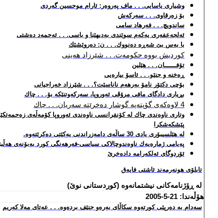
وشیاری یاسایی. . . ماف په‌روه‌ر: ئارام موحسین گه‌ردی
بۆ زه‌رقاوی. . .
سه‌رکه‌ش
ساندویچ. . . فه‌رهاد سامی
ئه‌لجه‌عفه‌ری یه‌كه‌م سوێندی به‌دیهێنا و باسی. . . ئه‌حمه‌د ده‌شتی
با به‌س بێ شه‌ڕه‌ ده‌نووك. . . ن: ده‌روێشێك
كوردیش بووه‌ حكومه‌ت. . .
شێرزاد هه‌ینی
تۆفــــــان. . . هێلین
ڕه‌خنه‌ و جنێو. . . ئاسۆ بیاره‌یی
بۆچی دكتۆر نامۆ به‌رهه‌م ناناسێت؟. . . شێرزاد خه‌راجیانی
بڕیاری دادگای مافی مرۆڤی ئه‌وروپا، سه‌ركه‌وتنێكه‌ بۆ. . . چاك
4 لاوه‌كه‌ی گۆپته‌په‌ گوشار ده‌خرێته‌ سه‌ریان. . . چاك
وتاری ناوه‌ندی چاك له‌ كۆنفرانسی ناوه‌ندی ئه‌وروپا كۆمه‌
ڵه‌ی زه‌حمه‌تك
پێشكه‌شكرا
له‌ هێلسیبۆری یادی 30 ساڵه‌ی دامه‌زراندنی یه‌كێتی ده‌كرێته‌وه‌.
په‌یامی ژماره‌یه‌ك ناوه‌ندوچالاكی سیاسی-فه‌رهه‌نگی كورد به‌بۆنه‌ی هه‌ڵ
ئۆردوگای ئه‌لكه‌رامه‌ داده‌خرێ
تابلۆی هونه‌رمه‌ند ئاشتی فایه‌ق
له‌ ڕۆژنامه‌كانی نیشتمانه‌وه‌ (كوردستانی نوێ)
هۆڵه‌ندا: 21-5-2005
سه‌دام به‌ ده‌رپێی كورته‌وه‌ سكاڵای به‌ره‌و جنێف برده‌وه‌
. . .
عه‌تای مه‌لا كه‌ریم