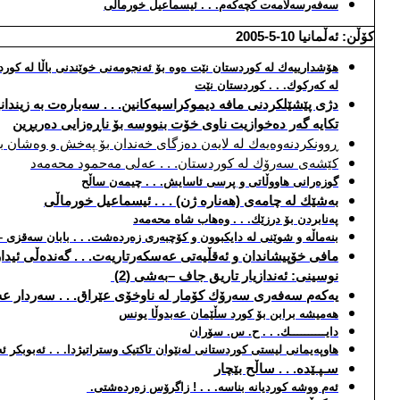
سه‌فه‌رسه‌لامه‌ت كچه‌كه‌م. . . ئیسماعیل خورماڵی
كۆڵن: ئه‌ڵمانیا
10
-5-2005
هۆشدارییه‌ك له‌ كوردستان نێت ه‌وه‌ بۆ ئه‌نجومه‌نی خوێندنی باڵا له‌ كور
له‌ كه‌ركوك. . . كوردستان نێت
دژی پێشێلكردنی مافه‌ دیموكراسیه‌كانین. . . سه‌باره‌ت به‌ زیندا
تكایه‌ گه‌ر ده‌خوازیت ناوی خۆت بنووسه‌ بۆ ناڕه‌زایی ده‌ربڕین
ڕوونكردنه‌وه‌یه‌ك له‌ لایه‌ن ده‌زگای خه‌ندان بۆ په‌خش و وه‌شان 
كێشه‌ی سه‌رۆك له‌ كوردستان. . . عه‌لی مه‌حمود محه‌مه‌د
گوزه‌رانی هاووڵاتی و پرسی ئاسایش. . . چیمه‌ن ساڵح
به‌شێك له‌ چامه‌ی (هه‌ناره‌ ژن) . . . ئیسماعیل خورماڵی
په‌نابردن بۆ درزێك. . . وه‌هاب شاه محه‌مه‌د
بنه‌ماڵه‌ و شوێنی له‌ دایكبوون و كۆچبه‌ری زه‌رده‌شت. . . بابان سه‌قزی – 
مافی خۆپیشاندان و ئه‌قڵیه‌تی عه‌سكه‌رتاریه‌ت. . . گه‌نده‌ڵی ئی
نوسینی: ئه‌ندازیار تاریق جاف –
به‌شی (2)
یه‌كه‌م سه‌فه‌ری سه‌رۆك كۆمار له‌ ناوخۆی عێراق. . . سه‌ردار عه
هه‌میشه‌ برابن بۆ كورد سڵێمان عه‌بدوڵا یونس
دایــــــــــك. . . ح. س. سۆران
هاوپه‌یمانی لیستی کوردستانی له‌نێوان تاکتیک وستراتیژدا. . . ئه‌بوبکر ئه
سـپـێده‌. . .
ساڵح بێچار
ئه‌م ووشه‌ كوردیانه‌ بناسه‌. . . ! زا
گر
ۆس زه‌رده‌شتی.