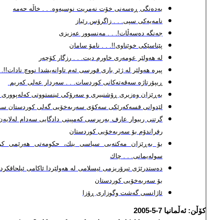
به‌ده‌نگی ڕه‌سه‌نی خۆت نه‌مریت نوسیه‌وه‌. . . خاڵه‌ حه‌مه‌
نامه‌یه‌كی سپی. . . زاگرۆس رێباز
جه‌نگه‌ ده‌سه‌ڵات!. . . مه‌نسوور عه‌زیزی
پێناسێكی خوێناوی!!. . . نامۆ سامان
له‌ هه‌ولێر عومه‌ری خاورم دیت. . . رزگار كۆچه‌ر
پیره‌ هه‌ولێر له‌ ژێر باری قورسی ئه‌م تاوانه‌یشدا نووچ نادات!!. . 
ڕیپۆرتاژه‌ سه‌قه‌ته‌كانی كوردسات. . . سه‌ردار عه‌لی كه‌ریم
به‌ڕێزان وه‌زیری ڕۆشنبیری و سه‌رۆكی ئینستووتی كه‌له‌پووری كو
لێدوانی قسه‌كه‌رێكی سه‌كۆی سه‌ربه‌خۆیی گه‌لی كوردستان سه‌بار
گرتنی ریبوار عارف به‌رپرسی كه‌مپینی دادگایی سه‌دام له‌لایه‌ن 
رفراندۆم بۆ سه‌ربه‌خۆیی كوردستان
بۆ به‌ڕێزان مه‌كته‌بی سیاسی ینك، حكومه‌تی هه‌رێمی كو
سوله‌یمانی. . . چاك
ده‌ستدرێژی تیرۆریزمی ئیسلامی له‌ هه‌ولێردا ئاكامی ئیلحاقكردنه‌
بۆ سه‌ربه‌خۆیی كوردستان
ئاژانسی گه‌شت وگوزاری ڕۆزا
كۆڵن: ئه‌ڵمانیا
7
-5-2005