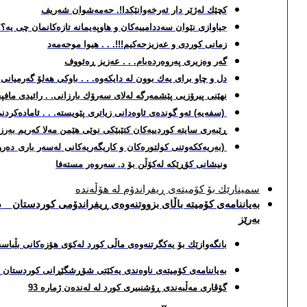
كچێك له‌ژێر دار ئه‌رخه‌وانێكدا!. حه‌مه‌شوان شه‌ریف
جیاوازی نێوان سه‌ددامییه‌كان و هاوپه‌یمانه‌ تازه‌كانمان چی یه‌؟؟.
زمانی كوردی و عه‌زیزحه‌كیم!!!. . . هیوا موحه‌مه‌د
گه‌ر وه‌زیری په‌روه‌رده‌بام. . . عه‌زیز ڕه‌ئووف
دل و چاو برای یه‌ك بوون له‌ دایكه‌وه‌. . . باوكی هه‌لۆ گه‌رمیانی
نهێنی پیرۆزیی پێشمه‌رگه‌ له‌لای سه‌رۆك بارزانی. . رائیدی مافپه
(سفه‌یه‌) ئه‌و گونده‌ی ئاوه‌دانی زیاتری پێویسته‌. . . ئاماده‌كرد
ڕێبه‌ری سایته‌ كوردییه‌كان كتێبێكی نوێی هێمن مه‌لا كه‌ریم به‌رز
(به‌ریه‌ككه‌وتنی كولتوره‌كان و كاریگه‌ریه‌كانی له‌سه‌ر باری ده‌
ونیشانی كۆڕێكه‌ له‌كۆڵن بۆ د. سه‌روه‌ر مسته‌فا
سمینارێك بۆ كۆمیته‌ی ڕیفراندۆم له‌ هۆڵه‌نده‌
به‌یاننامه‌ی كۆمیته‌ باڵای بزووتنه‌وه‌ی ڕیفراندۆمی كوردستان _ 
به‌رێز
بانگه‌وازێك بۆ یه‌كگرتنه‌وه‌ی ماڵی كورد له‌كوَی هۆزه‌كانی بڵباسه‌
به‌یاننامه‌ی كۆمیته‌ی ناوه‌ندی یه‌كێتی شۆڕشگێڕانی كوردستان به‌بۆنه‌ی 14 هه‌مین ساڵوه‌گه‌ڕی دام
گۆڤاری مه‌ڵبه‌ندی ڕۆشنبیری كورد له‌ له‌نده‌ن ژماره‌ 93