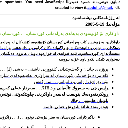
تابلۆی هونه‌رمه‌ند حه‌مید عه‌بدوڵڵا
om spambots. You need JavaScript
enabled to view it.
abdulla@mail.
dk
له‌ ڕۆژنامه‌كانی نیشتمانه‌وه‌
هۆڵه‌ندا: 19-5-2005
داواكاری بۆ كۆبونه‌وه‌ی به‌په‌له‌ی په‌رله‌مانی كوردستان. . . كوردستان 
داواكارین به‌ زووترین كات په‌رله‌مانی كوردستان كۆببێته‌وه‌، كێشه‌كان له‌ په‌رله‌م
ده‌نگدان به‌ نهێنی و دانیشتنه‌كان بۆ ڕاگه‌یاندنه‌كان كراوه‌ بن. دانیشتنی په‌رله‌مان
ده‌سه‌ڵاتداری كوردستانه‌وه‌. ئێمه‌ ئه‌وانه‌ی له‌ خواره‌وه‌ ناومان هاتووه‌، ده‌نگمان 
ده‌خوازی كلیكی بكه‌و ناوی خۆت بنووسه‌
پرۆژه‌ی چاندن و گه‌شه‌پێدانی كلتووریی ئاشتی – به‌شی (1) . . . مه‌هاباد قه‌ره‌داغی
كام مژده‌ بۆ خه‌ڵكی كوردستان له‌ په‌راوێزی ته‌قینه‌وه‌كه‌ی شاری 
بۆبه‌ڕێزان/ بارزانی و تاله‌بانی. . . سه‌ركه‌ش
ڕایس چی به‌ سه‌رۆك تاڵه‌بانی وت!!؟؟. . . سه‌ردار عه‌لی كه‌ریم
ڕونكردنه‌وه‌یه‌ك پێویست له‌سه‌ر داواكردنی چاوپێكه‌وتنی نوێنه‌ری و
ناوییان هاتبوو. . . چاك
هونه‌رمه‌ند شانۆ شۆڕش عه‌لی بناسه‌
داگیركارانی كوردستان به‌ ستراتیژیه‌كی نوێوه‌. . . !. . . زاگرۆ