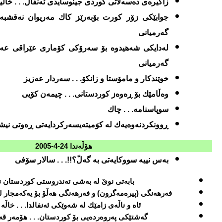
زاكیره‌ی ده‌سه‌لاتی كوردی جینوسایدی ئه‌نفال. . . خالی
جوابێكی زۆر كورت بۆبه‌رێز كاك مه‌ریوان نه‌قشبه‌ن
گه‌رمیانی
له‌دایكی شه‌هیدوه‌ بۆ سه‌رۆكی كۆماری عێراقی عه‌ره
گه‌رمیانی
خوێندكار و مامۆستا و زانكۆ. . . سه‌ردار عه‌زیز
وه‌ڵامێك بۆ ڕه‌وه‌ز كوردستانی. . . چیمه‌ن كۆیی
سوپاسنامه‌. . . چاك
ڕوونكردنه‌وه‌یه‌ك له‌ كوَمیته‌یسه‌ركردایه‌تی ڕه‌وتی نی
هۆڵه‌ندا
24-4-2005
به‌س نییه‌ سووكایه‌تی به‌ گه‌لّ؟!!. . . سالار سۆفی
بابه‌تی نوێ له‌ به‌شی ته‌ندروستی كوردستان 
فه‌رهه‌نگی (پیره‌مه‌گرون) و فه‌رهه‌نگی هه‌ڵۆ بۆ یه‌كه‌مجار ل
ئاه و ناڵه‌ی زامێك له‌ شه‌وێكی ئه‌نفالدا. . . خاڵه‌ 
گه‌شتێكی په‌روه‌رده‌یی بۆ كوردستان. . . هۆمه‌ر قه