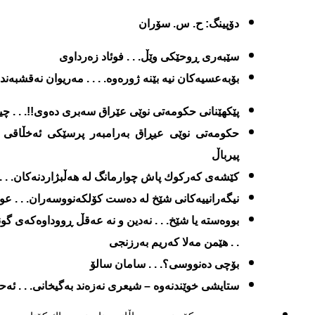
دۆ
پینگ
: ح. س. سۆران
سێبه‌ری ڕوحێكی وێڵ. . . فوئاد زه‌رداوی
بۆبه‌عسیه‌كان نیه‌ بێنه‌ ژوره‌وه‌. . . . مه‌ریوان نه‌قشبه‌ن
پێكهێنانی حكومه‌تی نوێی عێراق سه‌بری ده‌وی!!. . . چ
حكومه‌تی نوێی عیڕاق به‌رامبه‌ر پرسێكی ئه‌خڵاقی گه
پیرباڵ
كێشه‌ی كه‌ركوك پاش چوارمانگ له‌ هه‌ڵبژاردنه‌كان. . .
نیگه‌رانییه‌كانی شێخ له‌ ده‌ست كۆلكه‌نووسه‌ران. . . عو
بووه‌سته‌ یا شێخ. . . نه‌دین و نه‌ عه‌قڵ ڕووداوه‌كه‌ی گ
. . هێمن مه‌لا كه‌ریم به‌رزنجی
بۆچی ده‌نووسی؟. . .
سامان سالۆ
ستایشی خوێندنه‌وه‌ – شیعری نه‌زه‌ند به‌گیخانی. . . ئه‌ح