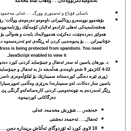
نه‌ته‌وه‌یه‌كگرتووه‌كان. . . وه‌هاب شاه محه‌مه‌
ناسكی قۆناغ و ئه‌ستوری وورگ. . . عه‌لی مه‌حمود 
بۆهه‌موو نووسه‌رو روناكبیرانی ناوه‌وه‌و ده‌ره‌وه‌ی ووڵات: رۆژ
هه‌فته‌نامه‌یه‌كی ئه‌هلی ئازاده‌و له‌لایان كۆمه‌ڵێك رۆژنامه‌نو
هه‌ولێر ده‌رده‌چێت، ده‌كرێت هه‌موولایه‌ك بابه‌ت و هه‌واڵی بۆ 
خۆتانیبزانن. . . بۆ په‌یوه‌ندیی كردن له‌ ڕێگه‌ی ئه‌و ئه‌دره‌سه‌وه‌ د
dress is being protected from spambots. You need
JavaScript enabled to view it.
د. بورهان یا
سی
ن له‌ سه‌ر ئه‌نفال و جینۆساید كردنی كورد ده‌د
22-4 كاتژمێر 9 شه‌و ناوه‌ندی هه‌ڵه‌بجه‌ دژ به‌ ئه‌نفال و جی
ژوری ئێره‌ ده‌نگی كوردستانه‌ سمینارێك بۆ لێكۆڵه‌وه‌ری ناسر
یاسین ساز ده‌كات، له‌و سمیناره‌دا به‌ڕێزی وه‌ڵامی ئه‌وپرسیارانه‌ ده
ڕێگر له‌به‌رده‌م به‌ نێونه‌ته‌وه‌یی كردنی كاره‌ساته‌كه‌و گرنگی پێ نه
ده‌زگاكانی كوردییه‌وه‌.
خه‌نجه‌ر. . . شۆڕش محه‌مه‌د عه‌لی
ئه‌نفال. . . ئه‌حمه‌د ده‌شتی
10 لاوی كورد له‌ ئۆردوگای ئه‌ڵتاش برینداره‌ ده‌بن. . .