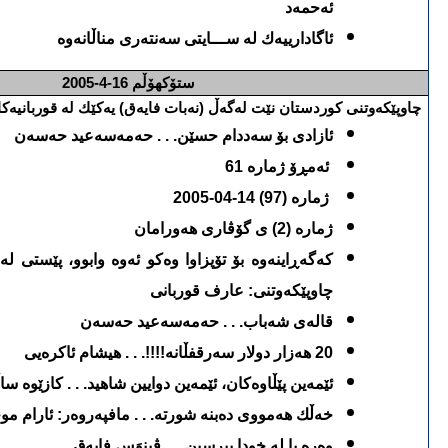
ئه‌حمه‌د
ئاگادارییه‌ك له‌ ســـایتی سه‌نته‌ری مناڵانه‌وه‌
ستۆكهۆڵم
16-4-2005
چاوپێكه‌وتنی كوردستان نێت له‌گه‌ڵ (نه‌بات فایه‌ق) یه‌كێك له‌ قوربانیه‌كانی
ئازادی بۆ سه‌ددام حسێن. . . حه‌مه‌سه‌عید حه‌سه‌ن
ئه‌مڕۆ ژماره‌ 61
ژماره‌ (97) 14-04-2005
ژماره‌ (2) ی گۆڤاری هه‌ورامان
كه‌گه‌ڕاینه‌وه‌ بۆ تۆپزاوا وه‌كو ئه‌وه‌ وابوو، پێستی له‌
چاوپێكه‌وتنی: عارف قوربانی
قاله‌ی شه‌باب. . . حه‌مه‌سه‌عید حه‌سه‌ن
20 هه‌زار دولار سه‌رقفڵانه‌!!!!. . . هیشام ئاكره‌یی
ئێمه‌ین پێڵاوه‌كان، ئێمه‌ین دوایین شاهید. . . كازێوه‌ سا
خه‌ڵك هه‌مووی ده‌بنه‌ شورته‌. . . مافپه‌روه‌ر: ئارام 
وه‌ره‌ با له‌ خودا بپرسین. . . ڤینوَس فایه‌ق