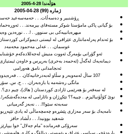
هۆڵه‌ندا
28-4-2005
ژماره‌ (9
9
)
28
-0
4
-2005
ڕۆشنبیر و ده‌سه‌ڵات. . . حه‌مه‌سه‌عید حه‌سه
بۆ گیانی پاكی مامۆستا شوكر مسته‌فای بیرمه‌ند. . . ئه‌وڕه‌حمان 
میهره‌بانییه‌كی بی سنوور. . !. . . نوره‌دین وه‌
بۆ ئه‌ندام په‌رله‌مانتاری عێراقی له‌ لیستی دیموكراتی كوردستان
عوسمان. . . عه‌لی مه‌حمود محه‌مه‌د
ئه‌و گۆرانی بۆمه‌رگ ئه‌ووت منیش له‌جه‌للاده‌كه‌م خۆشنابم. .
دیمانه‌یه‌ك له‌گه‌ڵ (ئه‌حمه‌د به‌حری) به‌رپرس و خاوه‌ن ئیمتیازی 
ئه‌نجامدانی نامق هه‌ورامی
107 ساڵ له‌مه‌وبه‌ر و سڵاو له‌به‌درخانیه‌كان. . . فه‌ره‌یدون حه‌مه‌ڕه‌شید
مانگی ره‌شه‌مه‌ یا بازه‌به‌ران. . . ح. س. سۆر
له‌ سه‌فه‌ر بۆ هه‌رێمی ئازادی كوردستان { هاك}، چیم دی؟.
نوێ كۆڵۆنیالیزم. . چییه‌؟؟ تێكڕژان و نائارامی له‌ مه‌ده‌گه‌شكه‌ر
سه‌به‌ته‌ سێو!!!. . . نه‌به‌ز گه‌رمیانی
شه‌هید بوونیدا. . . دڵشاد حافز
سه‌رۆكی فه‌رمانده‌ "مام جه‌لال" خوا بیپارێز
باره‌دۆخی سیاسی عێراق و پێویستی دیالۆگ و كاری هاوبه‌شی چه‌