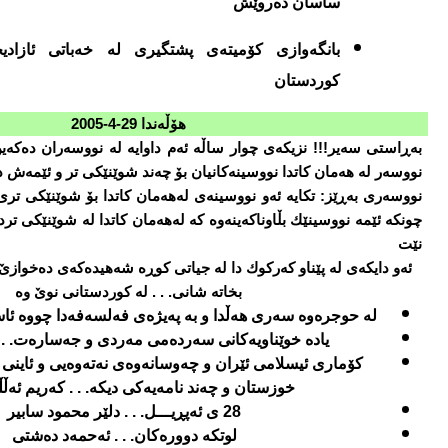
ساسان ده‌روێش
بانگه‌وازی كۆمیته‌ی پشتگیری له‌ خه‌باتی ئازادیخ
كوردستا
ن
هۆڵه‌ندا
29-4-2005
به‌ڕاستی سه‌یر!!! نزیكه‌ی چوار ساڵه‌ ئه‌م داوایه‌ له‌ نووسه‌ران ده‌كه
نووسه‌ر له‌ هه‌مان كاتدا نووسینه‌كانیان بۆ چه‌ند شوێنێكی تر و ئێمه‌ش ده
نووسه‌ری به‌ڕێز: تكایه‌ ئه‌و نووسینه‌ی له‌هه‌مان كاتدا بۆ شوێنێكی تری 
چونكه‌ ئێمه‌ نووسینێك بڵاوناكه‌ینه‌وه‌ كه‌ له‌هه‌مان كاتدا له‌ شوێنێكی ترد
نێت
ئه‌و دایكه‌ی له‌ پێناو كه‌ركوك دا له‌ جیاتی كوڕه‌ شه‌هیده‌كه‌ی ده‌خوا
بخاته‌ شانی. . . له‌ كوردستانی نوێ وه‌
له‌ حوجره‌وه‌ سه‌ری هه‌ڵدا و به‌ په‌یژه‌ی فه‌لسه‌فه‌دا چووه‌ ئاس
یاده‌ خوێناویه‌كانی سه‌رده‌می مه‌ردی و جه‌ساره‌ت. . .
كۆماری ئیسلامی ئێران و چه‌وسانه‌وه‌ی نه‌ته‌وه‌یی و ئاینی و
خوزستان و چه‌ند نامه‌یه‌كی دیكه‌. . . كه‌ریم ئه‌ڵ
28 ی ئه‌پڕیـــل. . . دلێر محمود سابیر
لوتكه‌ دووره‌كان. . . ئه‌حمه‌د ده‌شتی