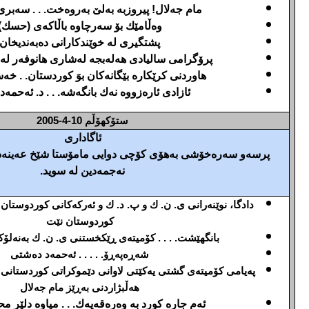
مام جه‌لال! پیروزبه‌ به‌لێ به‌روه‌خت. . . سه‌بر
وه‌ڵامێك بۆ سه‌رچاوه‌ باڵاكه‌ی (حسك)
پشتگیری له‌ خوێندكارانی ده‌به‌ندیخان
پرۆگرامی سالیادی هه‌له‌بجه‌ له‌شاری هانوفه‌ر له‌ 22ی مارت
هاوردنی كرێكاره‌ بێگانه‌كان بوَ كوردستان. . خه‌س
ئازادی ئاره‌زووه‌ نه‌ك بانگه‌شه‌. . . د. ئه‌حمه‌د
ستۆكهۆڵم
10-4-2005
ئاگاداری
پرسه‌و سه‌ره‌خۆشی به‌هۆی كۆچی دوایی مامۆستا شێخ عه‌ینه‌
نه‌جمه‌دین له‌ سوید.
دادگا، نوێنه‌رانی ی. ن. ك و پ. د. ك و ئه‌ركه‌كانی كوردوستان 
كوردوستان نێت
بانگهێشت. . . . كۆمیته‌ی ڕێكخستنی ی. ن. ك به‌نه‌لۆكس
شه‌ڕه‌په‌ڕۆ. . . . . ئه‌حمه‌د ده‌شتی
په‌یامی کۆمیته‌ی گشتی یه‌کێتی لاوانی دێموکراتی کوردستانی ئێ
هه‌ڵبژاردنی به‌ڕێز مام جه‌لال
ئه‌م جاره‌ كورد به‌ وه‌ره‌قه‌یه‌ك. . . میاوه‌ دلێر 