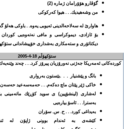
گۆڤارو هۆۆرامان ژماره‌ (2)
من وشه‌هیدیك. . . هیوا كه‌ركوكی
هاوارێ له‌ سه‌لاحه‌الدینی ئه‌یوبی یه‌وه‌. . باوكی هه‌لۆ گ
بۆ ئازادی، دیموكراسی و مافی نه‌ته‌وه‌یی كوردان له
دیكتاتۆری و سته‌مكاری به‌شداری خۆپیشاندانی ستۆكهۆ
ستۆكهۆڵم
18-4-2005
كورده‌كانی ئه‌مه‌ریكا جه‌ژنی نه‌ورۆزیان پیرۆز كرد. . . چه‌ند وێنه‌یه‌ك ل
بانگ و پێشنیار
. . .
بێستون به‌رواری
خاكی ژێر پێتان ماچ ده‌كه‌م. . . حه‌مه‌سه‌عید حه‌سه‌ن
له‌شاری (لینشۆپین) ی سوید كۆڕێك ماته‌مینی بۆ 
به‌سترا. . . ئاسۆ بیاره‌یی
به‌یداغی كورد. . . ح. س. سۆران
كێشه‌ی به‌ ئه‌ندام بوونی ژاپۆن له‌ ئنج