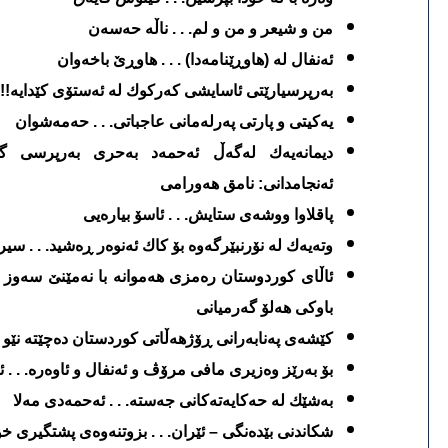
من و شیعر و من و لم. . . ناڵه‌ حه‌سه‌ن
ئه‌نفال له‌ (هاوڕێنامه‌دا) . . . هاوڕێ باخه‌وان
به‌رپرسیارێتی ئاسایشی كه‌ركوك له‌ ئه‌ستۆی كێدایه‌!!. 
یه‌كیتی و پارتی په‌رله‌مانی عاجباتی. . .
حه‌مه‌شوان
دیمانه‌یه‌ك له‌گه‌ڵ ئه‌حمه‌د به‌حری به‌رپرسی گ
ئه‌نجامدانی: نامق هه‌ورامی
پاقلاوا ووشه‌ی ستایش. . . ئاسۆ بیاره‌یی
وته‌یه‌ك له‌ نۆرنبێرگه‌وه‌ بۆ كاك ئه‌نوه‌ر ڕه‌شید. . . سی
ئاڵای كوردوستان ره‌مزی هه‌موانه‌
با نه‌مێنێ سه‌وز و 
باو
كی هه‌لۆ گه‌رمیانی
كێشه‌ی په‌نابه‌رانی ڕۆژهه‌ڵاتی كوردستان ده‌چێته‌ نێو پ
بۆ به‌رێز وه‌زیری مافی مرۆڤ و ئه‌نفال و ئاوه‌ره‌. . . ئ
به‌شێك له‌ حه‌كایه‌ته‌كانی جه‌سته‌. . . ئه‌حمه‌دی مه‌لا
شكاندنی بێده‌نگی – ئێران. . . بزوتنه‌وه‌ی پشتگیری خ