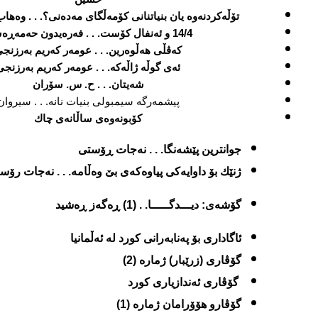
تۆڵه‌کردنه‌وه‌ یان بنیاتنانی کۆمه‌ڵگای مه‌ده‌نی؟. . . وه‌ه
14/4 و ئه‌نفال كۆست. . . فه‌ره‌یدون حه‌مه‌ڕه‌شید
كه‌ڤڵی هه‌ڵوه‌رین. . . عومه‌ر كه‌ریم به‌رزنج
ئه‌ی گوڵه‌ ژاڵه‌كه‌. . . عومه‌ر كه‌ریم به‌رزنج
شه‌یتان. . . ح. س. سۆران
پیشمه‌رگه‌ سیمبولی بنیات نانه‌. . . سیروان
كۆبونه‌وه‌ی ساڵانه‌ی چاك
جوانترین پێشه‌نگا. . . نه‌جات ڕۆستی
ژنێك بۆ داوایه‌كی پیاوه‌كه‌ی بێ وه‌ڵامه‌. . . نه‌جات رۆس
گۆشه‌ی:
دیـــدگـــــا. . (1) ڕه‌گه‌ز ڕه‌شید
ئاگاداری بۆ په‌نابه‌رانی كورد له‌ ئه‌ڵمانیا
گۆڤاری (زرێبار) ژماره‌ (2)
گۆڤاری ئه‌ندازیاری كورد
گۆڤارو هۆۆرامان ژماره‌ (1)