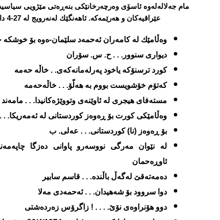
مام جه‌لاله‌له‌وه ئاسۆی وه‌رچه‌رخانێکی بنه‌ڕه‌تی مێژویی سیاسی
عێراقیه‌کان و هه‌رێمه‌که. ئاهه‌نگێك له‌نه‌رویج له‌ 27-4 دا به‌و بۆنه‌یه‌وه‌
وه‌ڵامێك له‌ كامه‌ران ئه‌حمه‌د سلێمان-ه‌وه‌ بۆ خوشكه‌
دیواری سنوور. . . ح. س. سۆران
كورد ترسنۆكه‌ یاخود په‌رله‌مانه‌كه‌ی. . خاڵه‌ حه‌مه‌
كه‌تۆم خۆشویست بووم به‌ هه‌لّۆ. . . خاڵه‌حه‌مه‌
مسته‌فای هیجری له‌ ئاوێنه‌ی وتووێژه‌كانیدا. . . مامه‌ند
وه‌ڵامێكی كورت بۆ ڕه‌و
ه‌
ز كوردستانی له‌ ئه‌مه‌ریكا. 
بۆ ڕه‌وه‌ز (نا) كوردستانی. . . عه‌لی. ب
له‌ نێوان مه‌رگی نووسه‌رو پاوانی ده‌زگا چاپه‌مه‌ن
ئاوڕه‌حمان
ده‌مه‌ته‌قێ له‌گه‌ڵ باڵنده‌. . . قاسم سابیر
دوا سروود بۆ شه‌هیدان. . . ئه‌حمه‌دی مه‌ل
دوو هۆنراوه‌ی نۆێ. . . . ! زاگرۆس زه‌رده‌شتی