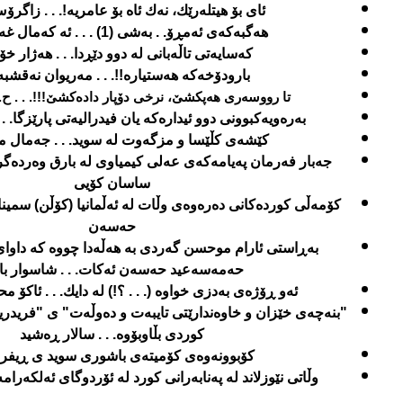
ئای بۆ هیتله‌رێك
،
نه‌ك ئاه بۆ عامریه‌!. . . زاگرۆ
هه‌گبه‌كه‌ی ئه‌مڕۆ. . به‌شی (1) . . . ئه‌ كه‌مال غه‌ریب ب
كه‌سایه‌تی تاڵه‌بانی له‌ دوو دێڕدا. . . هه‌ژار خ
بارودۆخه‌كه‌ هه‌ستیاره‌!!. . . مه‌ریوان نه‌قشبه
تا رووسه‌ری هه‌پكشێ، نرخی دۆپار داده‌كشێ!!!. . . 
به‌ره‌ویه‌كبوونی دوو ئیداره‌كه‌ یان فیدرالیه‌تی پارێزگا. 
كێشه‌ی كڵێسا و مزگه‌وت له‌ سوید. . . جه‌مال
ساسان كۆیی
كۆمه‌ڵی كورده‌كانی ده‌ره‌وه‌ی وڵات له‌ ئه‌ڵمانیا (كۆڵن) سمین
حه‌سه‌ن
به‌ڕاستی ئارام موحسن گه‌ردی به‌ هه‌ڵه‌دا چووه‌ كه‌ داوای
حه‌مه‌سه‌عید حه‌سه‌ن ئه‌كات. . . شاسوار با
ئه‌و ڕۆژه‌ی به‌دزی خواوه‌ (. . . ؟!) له‌ دایك. . . ئاكۆ م
"بنه‌چه‌ی خێزان و خاوه‌ندارێتی تایبه‌ت و ده‌وڵه‌ت" ی "فریدر
كوردی بڵاوبۆوه‌. . . سالار ڕه‌شید
كۆبوونه‌وه‌ی كۆمیته‌ی باشوری سوید ی ڕیفرا
وڵاتی نێوزلاند له‌ په‌نابه‌رانی كورد له‌ ئۆردوگای ئه‌لكه‌رامه