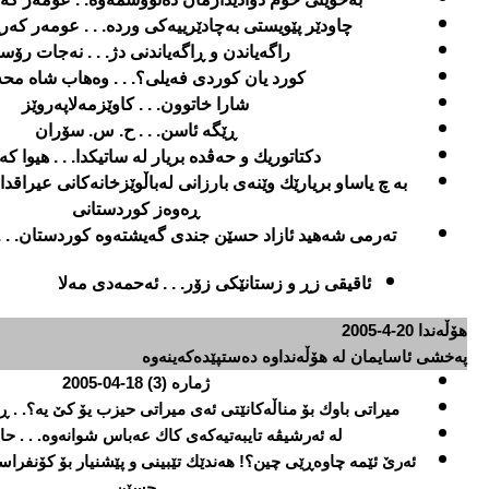
چاودێر پێویستی به‌چادێرییه‌كی ورده‌. . . عومه‌ر كه‌ر
راگه‌یاندن و ڕاگه‌یاندنی دژ. . . نه‌جات رۆس
كورد یان كوردی فه‌یلی؟. . . وه‌هاب شاه محه‌
شارا خاتوون. . . كاوێزمه‌لاپه‌روێز
ڕێگه‌ ئاسن. . . ح. س. سۆران
دكتاتوریك و حه‌ڤده‌ بریار له‌ ساتیكدا. . . هیوا ك
به‌ چ یاساو بریارێك وێنه‌ی بارزانی له‌باڵوێزخانه‌كانی عیراقدا
ڕه‌وه‌ز كوردستانی
ته‌رمی شه‌هید ئازاد حسێن جندی گه‌یشته‌وه‌ كوردستان. .
ئاقیقی زڕ و زستانێكی زۆر. . . ئه‌حمه‌دی مه‌لا
هۆڵه‌ندا
20-4-2005
په‌خشی ئاسایمان له‌ هۆڵه‌نداوه‌ ده‌ستپێده‌كه‌ینه‌وه‌
ژماره‌ (
3
)
18
-
04
-2005
میراتی باوك بۆ مناڵه‌كانێتی ئه‌ی میراتی حیزب یۆ كێ یه‌؟. . ڕه
له‌ ئه‌رشیڤه‌ تایبه‌تیه‌كه‌ی كاك عه‌باس شوانه‌وه‌. . . حا
ئه‌رێ ئێمه‌ چاوه‌ڕێی چین؟! هه‌ندێك تێبینی و پێشنیار بۆ كۆنفرا
حسێن