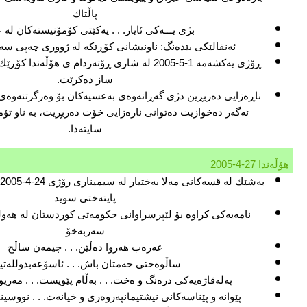
پاڵتاك
بژی یـــه‌كی ئایار. . . یه‌كێتی كۆمۆنیسته‌كان له‌
ئه‌نفالێكی بێده‌نگ: ناونیشانی كۆڕێكه‌ له‌ ژووری چه‌پی سه‌ر
ڕۆژی یه‌كشه‌مه‌ 1-5-2005 له‌ شاری ڕۆته‌ردام ی هۆڵه‌ندا
ساز ده‌كرێت.
ناڕه‌زایی ده‌ربڕین دژی گه‌ڕانه‌وه‌ی به‌عسیه‌كان بۆ وه‌رگرتنه‌وه‌ی 
ئه‌گه‌ر ده‌خوازیت ده‌توانی ناره‌زایی خۆت ده‌ربڕیت، به‌ ناو ت
سایته‌دا.
هۆڵه‌ندا 27-4-2005
پایته‌ختی سوید
نامه‌یه‌كی كراوه‌ بۆ لێپرسراوانی حكومه‌تی كوردستان له‌ هه‌ول
سه‌ربه‌خۆ
عه‌ره‌ب هه‌روا ده‌ڵێن. . . چیمه‌ن ساڵح
ساڵوه‌ختی خه‌متان باش. . . ئاسۆعه‌بدولله‌ت
په‌له‌قاژه‌یه‌كی دره‌نگ و ه‌خت. . . به‌ڵام پێویست. . . مه‌ری
پێوانه‌ و پێناسه‌كانی نیشتیمانپه‌روه‌ری و خیانه‌ت. . . نووسی