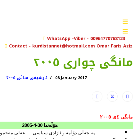
≡
≡
rch
WhatsApp -Viber - 00964770768123
Contact - kurdistannet@hotmail.com Omar Faris Aziz
مانگی چواری ٢٠٠٥
08 January 2017
ئارشیفی ساڵی ٢٠٠٥
مانگی ٤ی ٢٠٠٥
هۆڵه‌ندا
30-4-2005
مه‌نجه‌ڵی دۆڵمه‌ و ئازادی سیاسی. . . عه‌لی مه‌حمود