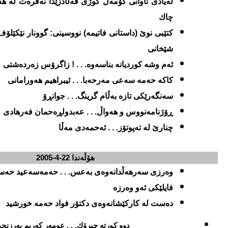
له‌یادی تاوانی كۆمه‌ڵ كوژی قه‌ڵادزێدا نه‌فره‌ت له‌ هه‌
چاك
كتێبی نوێ (داستانی فاتیمه‌) نووسینی: گوونار نێكێلۆف
شێخانی
ئه‌م وشه‌ كوردیانه‌ بناسه‌وه‌. . . ! زا
گر
ۆس زه‌رده‌شتی
كاكه‌ حه‌مه‌ سه‌عی مه‌رحه‌با. . . ئیبراهیم هه‌ورامانی
سه‌نگه‌رێكی تازه‌ به‌ڵام گرینگ. . . جوانڕۆ
ڕۆژنامه‌نووس و هه‌واڵ. . . عه‌بدولڕه‌حمان فه‌رهادی
چنارێ له‌ ته‌پوتۆز. . . ئه‌حمه‌دی مه‌ڵا
هۆڵه‌ندا
22-4-2005
وه‌رزی سه‌رهه‌ڵدانه‌وه‌ی به‌عس. . . حه‌مه‌سه‌عید حه‌س
فایلێكی ئه‌و وه‌رزه‌
ده‌ست له‌ كاركێشانه‌وه‌ی دكتۆر فواد حه‌مه‌ خورشید
دوو كورته‌ چیرۆك. . . عومه‌ر كه‌ریم به‌رزنج