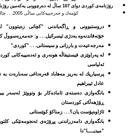
روَژنامه‌ی كوردی دوای 107 ساڵ له‌ ده‌رچوونی یه‌كه‌مین روَژنامه‌. . . چیمه‌ن ساڵح
كۆمه‌ك و خه‌رجییه‌كانی ساڵی ‏2005‏‏. . . چاك
دروستبوونی و ڕاگه‌یاندنی "كچانی زه‌یتوون" له
خۆته‌قاندنه‌وه‌ به‌دژی ئیسرائیل. . . و: حه‌مه‌ڕه‌سووڵ ك
مه‌رجه‌عیه‌ت و
بارزانی و سیستانی. . . "كوردی"
له‌ په‌راوێزی فیستیفاڵه‌ هونه‌ری و ئه‌ده‌بییه‌كانی كوردس
ئه‌لیاسی
پرسیاریك له‌ به‌ریز مه‌هاباد قه‌ره‌داغی سه‌باره‌ت به‌ 
عادل ئیبراهیم
بانگه‌وازی ده‌سته‌ی ئاماده‌كار بۆ وتووێژ له‌سه‌ر بی
ڕۆژهه‌ڵاتی كوردستان
ئاژاوه‌پۆست یان؟. . . زمناكۆ كوێستانی
بانگه‌وازی دامه‌زراندنی پڕۆژه‌ی ئه‌نجومه‌نێكی كلت
"میدیــــا"دا