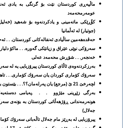
ماڵپه‌ڕی كوردستان نێت بۆ گرنگی به‌ یادی ئه‌نفال
عومه‌رمحه‌مه‌د
كۆٌڕێكی ماته‌مینی و یادكردنه‌وه‌ بۆ شه‌هید (خه‌ل
(جوتیار) له‌ ئه‌ڵمانیا
حه‌ڤده‌هه‌مین ساڵیادی ئه‌نفاله‌كانی كوردستان. . . ئه
سه‌رۆكی نوێی عێراق و زیانێكی گه‌وره‌. . . ماكۆ دلیار
خه‌نجه‌ر. . . شۆڕش محه‌مه‌د عه‌لی
به‌رزكردنه‌وه‌ی ئاڵای كوردستان پیرۆزبایی یه‌ له‌ سه‌
سه‌رۆك كۆماری كوردان یان سه‌رۆك كۆماری. . . تاهی
لچه‌رخێ 21 ێ (مرجع) یان په‌رله‌مان؟؟. . . بێستون به‌رواری
به‌رگی زێڕینی مێژوو
. . .
په‌یامی ده‌سته‌ی
هونه‌رمه‌ندانی ڕۆژهه‌ڵاتی كوردستان به‌ بوَنه‌ی سه‌ر
جه‌لال)
پیرۆزبایی له‌ به‌ڕێز مام جه‌لال تاڵه‌بانی سه‌رۆك كۆ