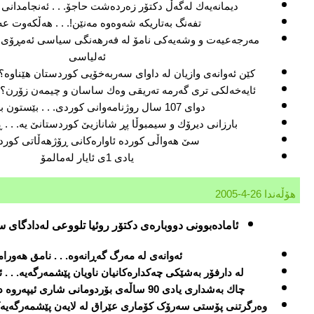
دیمانه‌یه‌ك له‌گه‌ڵ دكتۆر زه‌رده‌شت حاجۆ. . . ئه‌نجامدان
تفه‌نگ به‌تاریكه‌ شه‌وه‌وه‌ مه‌نێن!. . . هه‌ڵكه‌وت عه
مه‌رجه‌عیه‌ت و وشه‌یه‌كی نامۆ له‌ فه‌رهه‌نگی سیاسی ئه‌مڕۆی ك
ئه‌لیاسی
كێن ئه‌وانه‌ی وازیان له‌ داوای سه‌ربه‌خۆیی كوردستان هێناوه‌؟.
ئایه‌خه‌لكی تری گه‌رمه‌ ته‌ریقی وه‌ك ساسان و چیمه‌ن زۆرن؟
دوای 107 سال روژنامه‌وانی كوردی. . . بێستون به‌رواری
بارزانی دیرۆك و سیمبوڵا پڕ شانازیێ كوردستانێ یه‌. . . 
سێ هه‌واڵی كورده‌ ئاواره‌كانی ڕۆژهه‌ڵاتی كور
یادی 1ی ئایار له‌مالمۆ
هۆڵه‌ندا 26-4-2005
ئاماده‌بوونی دووباره‌ی دكتۆر روئیا تلووعی له‌دادگای سن
ئه‌وانه‌ی له‌ مه‌رگ گه‌ڕانه‌وه‌. . . نامق هه‌ورا
له‌ دارفۆر به‌شێكی چه‌كداره‌كانیان ناویان پێشمه‌رگه‌یه‌. . . 
چاك به‌شداری یادی 90 ساڵه‌ی بۆردومانی شاری ئیپه‌روه‌ ده‌بێت له‌ به‌لجیكا
وه‌‌رگرتنی پۆستی سه‌رۆک کۆماری عێراق له‌ لایه‌ن پێشمه‌رگه‌یه