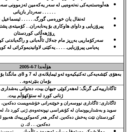
هه‌ڵوه‌سته‌یه‌كی نه‌ته‌وه‌یی له‌ سه‌ر یه‌كه‌مین ئه‌زموونی سه‌
. . . . . .
سه‌ردار بازیانی
ئه‌‌نفال یان خوڕه‌می گورگ. . . . . . ئیسماعیل
پیرۆزبایی و داوای هاوكاری بۆ په‌نابه‌ران. . كۆمیته‌ی پشتیوا
ڕۆژهه‌ڵاتی كوردستان
سه‌ركۆماریی به‌ڕپز مام جه‌لال تاڵًه‌بانی و راگه‌یاندنی كو
په‌یامی پیرۆزبایی. . . . . یه‌كێنی لاوانی
دیموكراتی له‌ كو
هۆڵه‌ندا
7-4-2005
به‌هۆی كێشه‌یه‌كی ته‌كنیكیه‌و
بۆمان بنێرنه‌وه‌. .
ئاگادارییه‌كی گرنگ: له‌هه‌ركوێی جیهان بیت، ده‌توانی به‌شداری ك
ژنانی كورد له‌ ستۆكهۆڵم بیت.
ئاگاداری: ئاگاداری نووسه‌ران و خوێنه‌رانی خۆشه‌ویست ده‌كه‌ین، 
كوردستان نێت په‌خش ده‌كه‌ین. ئه‌گه‌ر هه‌ر كه‌موكوڕییه‌ك هه‌بوو له
ده‌كه‌ین. . . ك. ن
مه‌لا شوكر مسته‌فا و برایم ئه‌حمه‌د و تاڵه‌بانی. . . نووسین