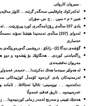
. سیروان كاروانی
له‌كه‌ركوك چاوقایمی سه‌نگه‌ر گرتنه‌. . . كاوێز مه‌لاپه‌ر
شین + م + سین. . . ح. س. سۆران
یادی 107 ساڵه‌ی ڕۆژنامه‌گه‌ری كورد پیرۆزبێت. . . ئه‌حمه‌د ده‌شتی
له‌دوای (107) ساڵه‌ی ته‌مه‌نیدا هێشتا نه‌بۆته‌ ده
حه‌ساری
گۆشه‌ی دیدگا (2) - زانكۆ. . دروشمی گه‌وره‌و پێگه‌ی به‌تاڵ. . . ڕه‌گه‌ز ڕه‌شید
ڕاگه‌یاندنی كوردی. . هه‌نگاوێك بۆ پێشه‌وه‌ و دوو هه‌ن
مه‌ریوان نه‌قشبه‌ندی
له‌ هه‌ولێر سینه‌ما هه‌تك ده‌كرێت!. . . حه‌یده‌ر عه‌بدول
ئه‌رمه‌نیه‌كان یادی كرده‌وه‌ كۆمه‌ڵ كوژییه‌كانی سه‌
ده‌كه‌نه‌وه‌. . . نووسینی: ناتالیا ئه‌نتالافا. . ئاماده‌
عه‌ره‌بییه‌وه‌. . . تاریق فه‌قێ عه‌بدوڵا
هه‌ندێك تێبینی و سه‌رنج له‌مه‌ر زمانی كوردییه‌وه‌!. .