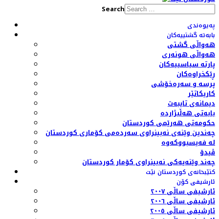
Search
پەیوەندی
بابەتە گشتییەکان
هەواڵی گشتی
هەواڵی هونەری
پارتە سیاسییەکان
ڕێکخراوەکان
پرسە و سەرەخۆشی
کاریکاتێر
دیمانەی تایبەت
بابەتی هەڵبژاردە
حکومەتی هەرێمی کوردستان
چەندین وێنەی نەبینراوی سەردەمی کۆماری کوردستان
لە فەیسبووکەوە
ڤیدۆ
چەند وێنەیەکی نەبینراوی کۆمار کوردستان
کتێبخانەی کوردستان نێت
ئارشیفی کۆن
ئارشیفی ساڵی ٢٠٠٧
ئارشیفی ساڵی ٢٠٠٦
ئارشیفی ساڵی ٢٠٠٥