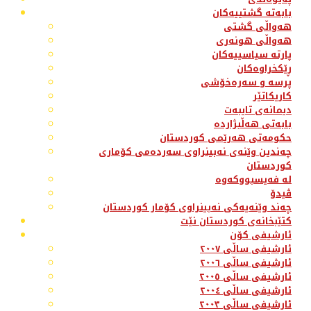
بابەتە گشتییەکان
هەواڵی گشتی
هەواڵی هونەری
پارتە سیاسییەکان
ڕێکخراوەکان
پرسە و سەرەخۆشی
کاریکاتێر
دیمانەی تایبەت
بابەتی هەڵبژاردە
حکومەتی هەرێمی کوردستان
چەندین وێنەی نەبینراوی سەردەمی کۆماری
کوردستان
لە فەیسبووکەوە
ڤیدۆ
چەند وێنەیەکی نەبینراوی کۆمار کوردستان
کتێبخانەی کوردستان نێت
ئارشیفی کۆن
ئارشیفی ساڵی ٢٠٠٧
ئارشیفی ساڵی ٢٠٠٦
ئارشیفی ساڵی ٢٠٠٥
ئارشیفی ساڵی ٢٠٠٤
ئارشیفی ساڵی ٢٠٠٣