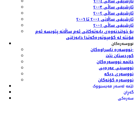
ئارشیفی ساڵی ٢٠٠٤
ئارشیفی ساڵی ٢٠٠٣
ئارشیفی ساڵی ٢٠٠٢
ئارشیفی ساڵانی ٢٠٠١ تا ٢٠٠٦
ئارشیفی ساڵی ٢٠٠١
بۆ خوێندنەوەی بابەتەکانی ئەم ساڵانە پێویسە ئەم
فۆنتە لە کۆمپوتەرەکەتدا دابەزێنی
نووسەرەکان
نووسەرە ناسراوەکان-
کوردستان نێت
خانمە نووسەرەکان
نووسینی عەرەبی
نووسەری دیکە
نووسەرە کۆنەکان
ئێمە لەسەر فەیسبووک
گەڕان
سەرەکی