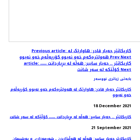
Previous article: کاریکاتێر جەبار قادر: هاوارێک لە
Next
Prev
هەولێرەکەم خەو نەبوو کۆرپەڵەم خەو نەبوو
article: کاریکاتێر .. جەبار سابیر: هەڵە لە بڕیاردانت ،،،،،
Next
کۆڵێکە لە سەر شانت
بابەتی زیاتری نووسەر
کاریکاتێر جەبار قادر: هاوارێک لە هەولێرەکەم خەو نەبوو کۆرپەڵەم
خەو نەبوو
18 December 2021
کاریکاتێر .. جەبار سابیر: هەڵە لە بڕیاردانت ،،،،، کۆڵێکە لە سەر شانت
21 September 2021
کاریکارێر جەبار سابیر: هەڵە لە هەڵبژاردن ، شەرمەزاری و پەشیمان