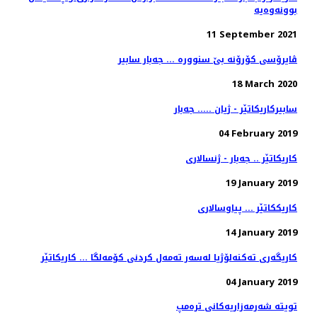
بوونەوەیە
11 September 2021
ڤایرۆسی کۆرۆنە بێ سنوورە ... جەبار سابیر
18 March 2020
سابیرکاریکاتێر - ژیان ..... جەبار
04 February 2019
کاریکاتێر .. جەبار - ژنسالاری
19 January 2019
کاریککاتێر ... پیاوسالاری
14 January 2019
کاریگەری تەکنەلۆژیا لەسەر تەمەل کردنی کۆمەلگا ... کاریکاتێر
04 January 2019
تویتە شەرمەزاریەکانی ترەمپ