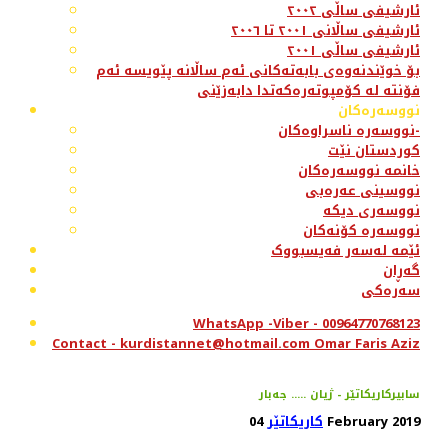
ئارشیفی ساڵی ٢٠٠٢
ئارشیفی ساڵانی ٢٠٠١ تا ٢٠٠٦
ئارشیفی ساڵی ٢٠٠١
بۆ خوێندنەوەی بابەتەکانی ئەم ساڵانە پێویسە ئەم
فۆنتە لە کۆمپوتەرەکەتدا دابەزێنی
نووسەرەکان
نووسەرە ناسراوەکان-
کوردستان نێت
خانمە نووسەرەکان
نووسینی عەرەبی
نووسەری دیکە
نووسەرە کۆنەکان
ئێمە لەسەر فەیسبووک
گەڕان
سەرەکی
WhatsApp -Viber - 00964770768123
Contact - kurdistannet@hotmail.com Omar Faris Aziz
سابیرکاریکاتێر - ژیان ..... جەبار
04 February 2019
کاریکاتێر