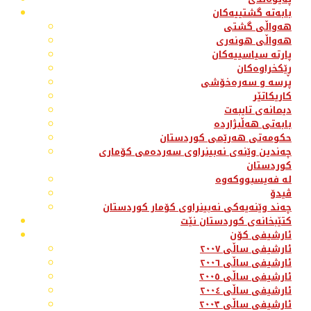
بابەتە گشتییەکان
هەواڵی گشتی
هەواڵی هونەری
پارتە سیاسییەکان
ڕێکخراوەکان
پرسە و سەرەخۆشی
کاریکاتێر
دیمانەی تایبەت
بابەتی هەڵبژاردە
حکومەتی هەرێمی کوردستان
چەندین وێنەی نەبینراوی سەردەمی کۆماری
کوردستان
لە فەیسبووکەوە
ڤیدۆ
چەند وێنەیەکی نەبینراوی کۆمار کوردستان
کتێبخانەی کوردستان نێت
ئارشیفی کۆن
ئارشیفی ساڵی ٢٠٠٧
ئارشیفی ساڵی ٢٠٠٦
ئارشیفی ساڵی ٢٠٠٥
ئارشیفی ساڵی ٢٠٠٤
ئارشیفی ساڵی ٢٠٠٣