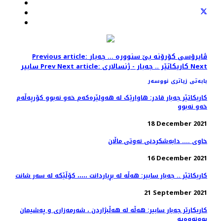
Previous article: ڤایرۆسی کۆرۆنە بێ سنوورە ... جەبار
Next
Next article: کاریکاتێر .. جەبار - ژنسالاری
Prev
سابیر
بابەتی زیاتری نووسەر
کاریکاتێر جەبار قادر: هاوارێک لە هەولێرەکەم خەو نەبوو کۆرپەڵەم
خەو نەبوو
18 December 2021
خاوی .... دابەشکردنی نەوتی ماڵان
16 December 2021
کاریکاتێر .. جەبار سابیر: هەڵە لە بڕیاردانت ،،،،، کۆڵێکە لە سەر شانت
21 September 2021
کاریکارێر جەبار سابیر: هەڵە لە هەڵبژاردن ، شەرمەزاری و پەشیمان
بوونەوەیە