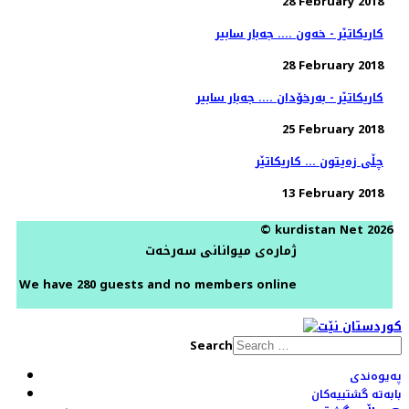
28 February 2018
کاریکاتێر - خەون .... جەبار سابیر
28 February 2018
کاریکاتێر - بەرخۆدان .... جەبار سابیر
25 February 2018
چڵی زەیتون ... کاریکاتێر
13 February 2018
© kurdistan Net 2026
ژمارەی میوانانی سەرخەت
We have 280 guests and no members online
Search
پەیوەندی
بابەتە گشتییەکان