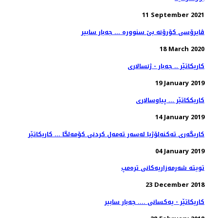
11 September 2021
ڤایرۆسی کۆرۆنە بێ سنوورە ... جەبار سابیر
18 March 2020
کاریکاتێر .. جەبار - ژنسالاری
19 January 2019
کاریککاتێر ... پیاوسالاری
14 January 2019
کاریگەری تەکنەلۆژیا لەسەر تەمەل کردنی کۆمەلگا ... کاریکاتێر
04 January 2019
تویتە شەرمەزاریەکانی ترەمپ
23 December 2018
کاریکاتێر - یەکسانی .... جەبار سابیر