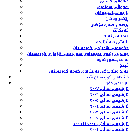
هەواڵی گشتی
هەواڵی هونەری
پارتە سیاسییەکان
ڕێکخراوەکان
پرسە و سەرەخۆشی
کاریکاتێر
دیمانەی تایبەت
بابەتی هەڵبژاردە
حکومەتی هەرێمی کوردستان
چەندین وێنەی نەبینراوی سەردەمی کۆماری کوردستان
لە فەیسبووکەوە
ڤیدۆ
چەند وێنەیەکی نەبینراوی کۆمار کوردستان
کتێبخانەی کوردستان نێت
ئارشیفی کۆن
ئارشیفی ساڵی ٢٠٠٧
ئارشیفی ساڵی ٢٠٠٦
ئارشیفی ساڵی ٢٠٠٥
ئارشیفی ساڵی ٢٠٠٤
ئارشیفی ساڵی ٢٠٠٣
ئارشیفی ساڵی ٢٠٠٢
ئارشیفی ساڵانی ٢٠٠١ تا ٢٠٠٦
ئارشیفی ساڵی ٢٠٠١