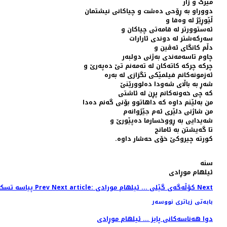
مێرگ و زار
دووراو بە ڕۆحی دەشت و چیاکانی نیشتمان
ڵێوڕێژ لە وەفا و
ئەستوورتر لە قامەتی چیاکان و
سەرکەشتر لە دوندی ئارارات
دڵم کانگای ئەڤین و
چاوم تاسەمەندی بەژنی دولبەر
چرکە چرکە کاتەکان لە تەمەنم تێ دەپەرێ و
ئەزمونەکانم فیلمێکی تگزازی لە بەرە
شەڕ بە باڵای شەودا دەلوورێنێ
کە چی خەونەکانم پڕن لە ئاشتی
من بەلێنم داوە کە داهاتوو بۆنی گەنم دەدا
من شاژنی دلێری ئەم جێژوانەم
شەیدایی بە ڕووخسارما دەپێورێ و
تا گەیشتن بە ئامانج
کورتە چیروکێ خۆی حەشار داوە.
سنە
ئیلهام موڕادی
Next
Next article: کۆڵەگەی گێلی ... ئیلهام مورادی
Prev
Previous article: پیاسە تسکە ... ئیلهام موڕادی
بابەتی زیاتری نووسەر
دوا هەناسەکانی پایز ... ئیلهام موڕادی