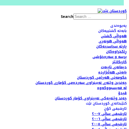
Search
پەیوەندی
بابەتە گشتییەکان
هەواڵی گشتی
هەواڵی هونەری
پارتە سیاسییەکان
ڕێکخراوەکان
پرسە و سەرەخۆشی
کاریکاتێر
دیمانەی تایبەت
بابەتی هەڵبژاردە
حکومەتی هەرێمی کوردستان
چەندین وێنەی نەبینراوی سەردەمی کۆماری کوردستان
لە فەیسبووکەوە
ڤیدۆ
چەند وێنەیەکی نەبینراوی کۆمار کوردستان
کتێبخانەی کوردستان نێت
ئارشیفی کۆن
ئارشیفی ساڵی ٢٠٠٧
ئارشیفی ساڵی ٢٠٠٦
ئارشیفی ساڵی ٢٠٠٥