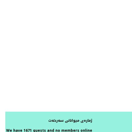
ژمارەی میوانانی سەرخەت
We have 1671 guests and no members online