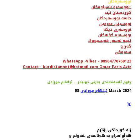
نووسەرەکان
نووسەرە ناسراوەکان-
کوردستان نێت
خانمە نووسەرەکان
نووسینی عەرەبی
نووسەری دیکە
نووسەرە کۆنەکان
ئێمە لەسەر فەیسبووک
گەڕان
سەرەکی
WhatsApp -Viber - 00964770768123
Contact - kurdistannet@hotmail.com Omar Faris Aziz
چاوم تاسەمەندی بەژنی دولبەر ... ئیلهام موڕادی
08 March 2024
ئیلهام مورادی
ژنە کوردێکی بۆێرم
هەڵواسراو بە هەناسەی شەونم و