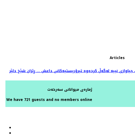
Articles
 جیاوازی نییە لەگەڵ کردەوە تیرۆریستیەکانی داعش ... ڕێزان شێخ دلێر
ژمارەی میوانانی سەرخەت
We have 721 guests and no members online