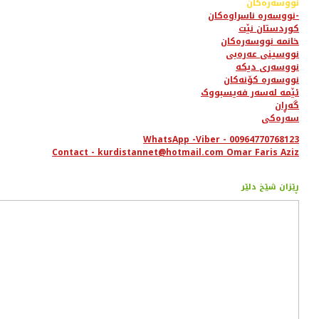
نووسەرەکان
نووسەرە ناسراوەکان-
کوردستان نێت
خانمە نووسەرەکان
نووسینی عەرەبی
نووسەری دیکە
نووسەرە کۆنەکان
ئێمە لەسەر فەیسبووک
گەڕان
سەرەکی
WhatsApp -Viber - 00964770768123
Contact - kurdistannet@hotmail.com Omar Faris Aziz
ڕێزان شێخ دلێر