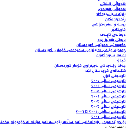
هەواڵی گشتی
هەواڵی هونەری
پارتە سیاسییەکان
ڕێکخراوەکان
پرسە و سەرەخۆشی
کاریکاتێر
دیمانەی تایبەت
بابەتی هەڵبژاردە
حکومەتی هەرێمی کوردستان
چەندین وێنەی نەبینراوی سەردەمی کۆماری کوردستان
لە فەیسبووکەوە
ڤیدۆ
چەند وێنەیەکی نەبینراوی کۆمار کوردستان
کتێبخانەی کوردستان نێت
ئارشیفی کۆن
ئارشیفی ساڵی ٢٠٠٧
ئارشیفی ساڵی ٢٠٠٦
ئارشیفی ساڵی ٢٠٠٥
ئارشیفی ساڵی ٢٠٠٤
ئارشیفی ساڵی ٢٠٠٣
ئارشیفی ساڵی ٢٠٠٢
ئارشیفی ساڵانی ٢٠٠١ تا ٢٠٠٦
ئارشیفی ساڵی ٢٠٠١
بۆ خوێندنەوەی بابەتەکانی ئەم ساڵانە پێویسە ئەم فۆنتە لە کۆمپوتەرەکەتد
نووسەرەکان