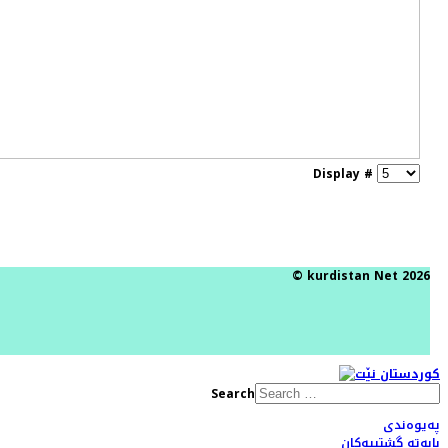
Display #
© kurdistan Net 2026
Search
پەیوەندی
بابەتە گشتییەکان