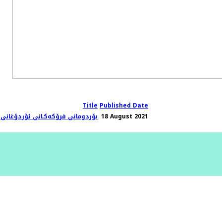
Title
Published Date
18 August 2021
بۆردومانی فرۆکەکـانی ئۆردۆغانی،