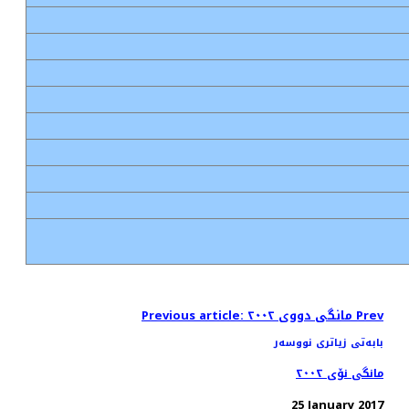
Prev
Previous article: مانگی دووی ٢٠٠٢
بابەتی زیاتری نووسەر
مانگی نۆی ٢٠٠٢
25 January 2017