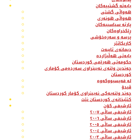
بابەتە گشتییەکان
هەواڵی گشتی
هەواڵی هونەری
پارتە سیاسییەکان
ڕێکخراوەکان
پرسە و سەرەخۆشی
کاریکاتێر
دیمانەی تایبەت
بابەتی هەڵبژاردە
حکومەتی هەرێمی کوردستان
چەندین وێنەی نەبینراوی سەردەمی کۆماری
کوردستان
لە فەیسبووکەوە
ڤیدۆ
چەند وێنەیەکی نەبینراوی کۆمار کوردستان
کتێبخانەی کوردستان نێت
ئارشیفی کۆن
ئارشیفی ساڵی ٢٠٠٧
ئارشیفی ساڵی ٢٠٠٦
ئارشیفی ساڵی ٢٠٠٥
ئارشیفی ساڵی ٢٠٠٤
ئارشیفی ساڵی ٢٠٠٣