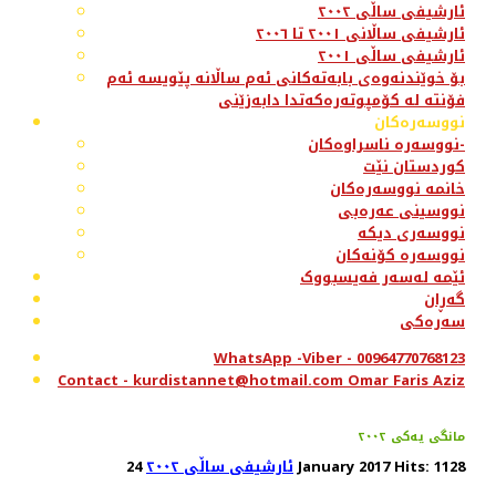
ئارشیفی ساڵی ٢٠٠٢
ئارشیفی ساڵانی ٢٠٠١ تا ٢٠٠٦
ئارشیفی ساڵی ٢٠٠١
بۆ خوێندنەوەی بابەتەکانی ئەم ساڵانە پێویسە ئەم
فۆنتە لە کۆمپوتەرەکەتدا دابەزێنی
نووسەرەکان
نووسەرە ناسراوەکان-
کوردستان نێت
خانمە نووسەرەکان
نووسینی عەرەبی
نووسەری دیکە
نووسەرە کۆنەکان
ئێمە لەسەر فەیسبووک
گەڕان
سەرەکی
WhatsApp -Viber - 00964770768123
Contact - kurdistannet@hotmail.com Omar Faris Aziz
مانگی یەکی ٢٠٠٢
Hits: 1128
24 January 2017
ئارشیفی ساڵی ٢٠٠٢