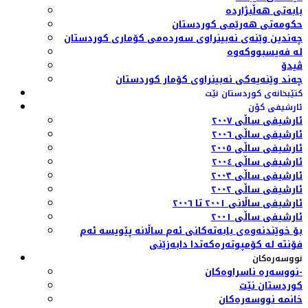
بابەتی هەڵبژاردە
حکومەتی هەرێمی کوردستان
چەندین وێنەی نەبینراوی سەردەمی کۆماری کوردستان
لە فەیسبووکەوە
ڤیدۆ
چەند وێنەیەکی نەبینراوی کۆمار کوردستان
کتێبخانەی کوردستان نێت
ئارشیفی کۆن
ئارشیفی ساڵی ٢٠٠٧
ئارشیفی ساڵی ٢٠٠٦
ئارشیفی ساڵی ٢٠٠٥
ئارشیفی ساڵی ٢٠٠٤
ئارشیفی ساڵی ٢٠٠٣
ئارشیفی ساڵی ٢٠٠٢
ئارشیفی ساڵانی ٢٠٠١ تا ٢٠٠٦
ئارشیفی ساڵی ٢٠٠١
بۆ خوێندنەوەی بابەتەکانی ئەم ساڵانە پێویسە ئەم
فۆنتە لە کۆمپوتەرەکەتدا دابەزێنی
نووسەرەکان
نووسەرە ناسراوەکان-
کوردستان نێت
خانمە نووسەرەکان