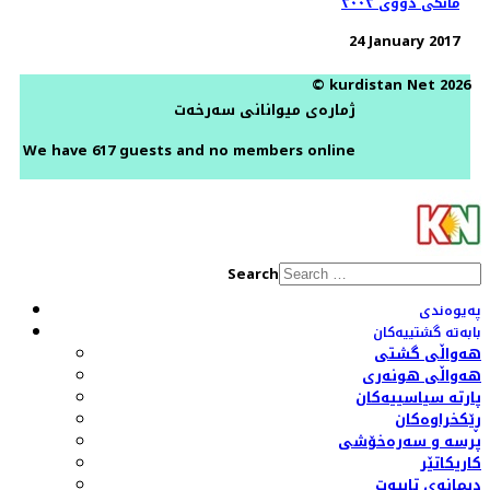
مانگی دووی ٢٠٠٢
24 January 2017
© kurdistan Net 2026
ژمارەی میوانانی سەرخەت
We have 617 guests and no members online
Search
پەیوەندی
بابەتە گشتییەکان
هەواڵی گشتی
هەواڵی هونەری
پارتە سیاسییەکان
ڕێکخراوەکان
پرسە و سەرەخۆشی
کاریکاتێر
دیمانەی تایبەت