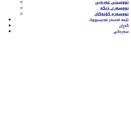
نووسینی عەرەبی
نووسەری دیکە
نووسەرە کۆنەکان
ئێمە لەسەر فەیسبووک
گەڕان
سەرەکی