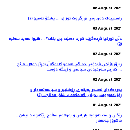
08 August 2021
ڕاستییەك دەربارەی تورگووت ئوزال، ... پشکۆ ئەمین (2)
03 August 2021
دڵی تورکیا گڕدەگرێت کورد دەبێت چی بکات؟ ... هیوا سه‌ید سه‌لیم
(2)
02 August 2021
ڕیپۆرتاژێکی ڤیدۆیی دەنگی ئەمەریکا لەگەڵ بەڕێز جەلال شێخ
کەریم سەرکردەی سیاسی و ژینگە دۆست ...
02 August 2021
پەردەلادان لەسەر پەیكەری ڕۆشنبیر و سیاسەتمەدار و
ڕۆژنامەنووسی دیاری گەلەکەمان شاكر فەتاح... (2)
01 August 2021
ڕێگای ڕاست ئه‌وه‌یه‌ بارزانی و به‌رهه‌م ساڵه‌ح پێكه‌وه‌ دانیشن ...
به‌هرۆز جه‌عفه‌ر