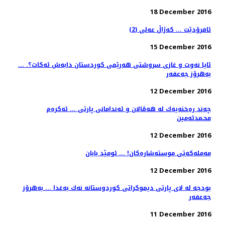
18 December 2016
ئافرۆدێت ... کەژاڵ عەلی (2)
15 December 2016
ئایا نه‌وت و غازی سروشتی هه‌رێمی كوردستان دابه‌ش ئه‌كات؟. ...
به‌هرۆز جه‌عفه‌ر
12 December 2016
چەند رەخنەیەك لە هەڤالان و ئەندامانی پارتی ... ئەکرەم
محـمدئەمین
12 December 2016
مەملەكەتی موستەشارەكان! ... ئومێد بابان
12 December 2016
بودجه‌ له‌ لاى پارتى دیموكراتى كوردوستانه‌ نه‌ك به‌غدا ... به‌هرۆز
جه‌عفه‌ر
11 December 2016