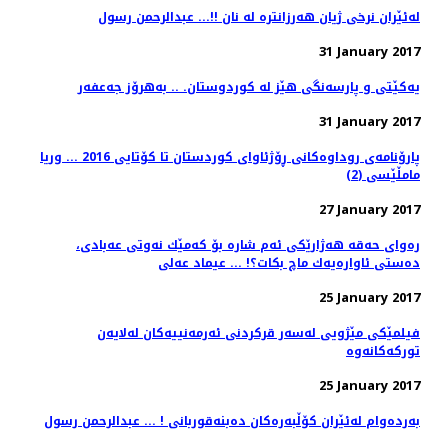
لەئێران نرخی ژیان هەرزانترە لە نان !!... عبدالرحمن رسول
31 January 2017
یەکێتی و پارسەنگی هێز لە کوردوستان. .. بەهرۆز جەعفەر
31 January 2017
پارۆنامەی روداوەکانی ڕۆژئاوای کوردستان تا کۆتایی 2016 ... وریا
مامڵێسی (2)
27 January 2017
ره‌وای حه‌قه‌ هه‌ژارێكی ئه‌م شاره‌ بۆ كه‌مێك نه‌وتی عه‌بادی،
ده‌ستی ئاواره‌یه‌ك ماچ بكات؟! ... عیماد عه‌لی
25 January 2017
فیلمێکی مێژویی لەسەر قرکردنی ئەرمەنییەکان لەلایەن
تورکەکانەوە
25 January 2017
بەردەوام لەئێران کۆڵبەرەکان دەبنەقوربانى ! ... عبدالرحمن رسول