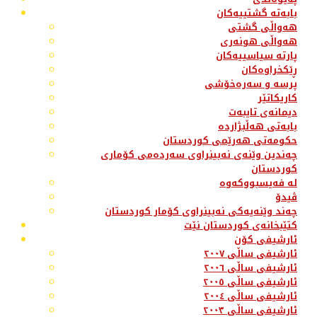
بابەتە گشتییەکان
هەواڵی گشتی
هەواڵی هونەری
پارتە سیاسییەکان
ڕێکخراوەکان
پرسە و سەرەخۆشی
کاریکاتێر
دیمانەی تایبەت
بابەتی هەڵبژاردە
حکومەتی هەرێمی کوردستان
چەندین وێنەی نەبینراوی سەردەمی کۆماری
کوردستان
لە فەیسبووکەوە
ڤیدۆ
چەند وێنەیەکی نەبینراوی کۆمار کوردستان
کتێبخانەی کوردستان نێت
ئارشیفی کۆن
ئارشیفی ساڵی ٢٠٠٧
ئارشیفی ساڵی ٢٠٠٦
ئارشیفی ساڵی ٢٠٠٥
ئارشیفی ساڵی ٢٠٠٤
ئارشیفی ساڵی ٢٠٠٣