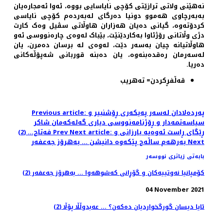
نەهێنی ولاتی ترازێتی كۆچی نایاسایی بووە، ئەوا ئەمجارەیان
بەبەرچاوی هەموو دونیا دەرگای لەبەردەم كۆچی نایاسی
كردۆتەوە، گیانی دەیان هەزاران هاوڵاتی سڤیل وەک کارت
دژی وڵاتانی رۆژئاوا بەکاردێنێت، بێباک لەوەی چارەنووسی ئەو
هاوڵاتیانە چیان بەسەر دێت، لەوەی لە برسان دەمرن، یان
لەسەرمان رەقدەبنەوە، یان دەبنە قوربانی شەپۆڵەکانی
دەریا.
قەڵفڕکردن= تەهریب
Previous article: پەردەلادان لەسەر پەیكەری ڕۆشنبیر و
سیاسەتمەدار و ڕۆژنامەنووسی دیاری گەلەکەمان شاكر
Next article: ڕێگای ڕاست ئه‌وه‌یه‌ بارزانی و
Prev
فەتاح... (2)
Next
به‌رهه‌م ساڵه‌ح پێكه‌وه‌ دانیشن ... به‌هرۆز جه‌عفه‌ر
بابەتی زیاتری نووسەر
كۆمپانیا نه‌وتییه‌كان و گۆڕانى كه‌شوهه‌وا ... به‌هرۆز جه‌عفه‌ر (2)
04 November 2021
ئایا دیسان گورگخواردیان دەکەن؟ ... عەبدوڵڵا پۆڵا (2)