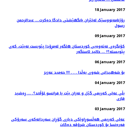
18 January 2017
رۆژنامەنووسێک لەئێران بانگهێشتی دادگا دەکرت.… عبدالرحمن
رسول
09 January 2017
کۆنگره‌ی نه‌ته‌وه‌یی کوردستان ه‌ئگه‌ر له‌مڕۆدا پێویست نه‌بێت، که‌ی
پێویسته؟! ... خالید ئاسنگه‌ر
06 January 2017
بۆ شەهیدانی شەوی یەڵدا . . . !!! حەمید عەزیز
04 January 2017
بڵی عەلی کەریمی گێل و نەزان بێت یا فرانسو ئۆڵاند؟. ... ڕەشید
قازی
03 January 2017
عەلی کەریمی هەڵسوڕاوێکی دیاری گۆڕان سەردانەکەی سەرۆکی
فەرەنسا بۆ کوردستان شرۆڤە دەکات