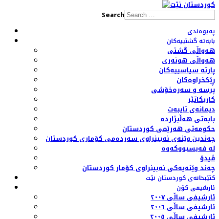
Search
پەیوەندی
بابەتە گشتییەکان
هەواڵی گشتی
هەواڵی هونەری
پارتە سیاسییەکان
ڕێکخراوەکان
پرسە و سەرەخۆشی
کاریکاتێر
دیمانەی تایبەت
بابەتی هەڵبژاردە
حکومەتی هەرێمی کوردستان
چەندین وێنەی نەبینراوی سەردەمی کۆماری کوردستان
لە فەیسبووکەوە
ڤیدۆ
چەند وێنەیەکی نەبینراوی کۆمار کوردستان
کتێبخانەی کوردستان نێت
ئارشیفی کۆن
ئارشیفی ساڵی ٢٠٠٧
ئارشیفی ساڵی ٢٠٠٦
ئارشیفی ساڵی ٢٠٠٥