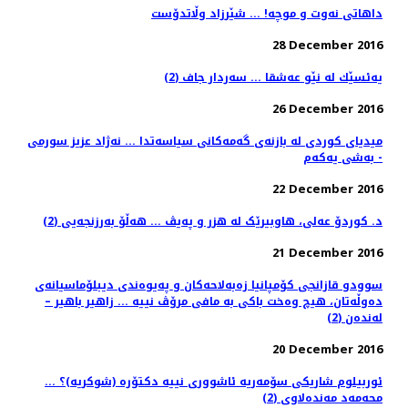
داهاتی نەوت و موچە! ... شێرزاد وڵاتدۆست
28 December 2016
یه‌ئسێك له‌ نێو عه‌شقا ... سه‌ردار جاف (2)
26 December 2016
میدیای كوردی له‌ بازنه‌ی گه‌مه‌كانی سیاسه‌تدا ... نه‌ژاد عزیز سورمی
- به‌شی یه‌كه‌م
22 December 2016
د. کوردۆ عەلی، هاوبیرێک لە هزر و پەیڤ ... هەڵۆ بەرزنجەیی (2)
21 December 2016
سوودو قازانجی کۆمپانیا زه‌به‌لاحه‌کان و په‌یوه‌ندی دیبلۆماسیانه‌ی
ده‌وڵه‌تان، هیچ وه‌خت باکی به‌ مافی مرۆڤ نییه‌ ... زاهیر باهیر –
له‌نده‌ن (2)
20 December 2016
ئوربیلوم شاریکی سۆمەریە ئاشووری نییە دکتۆرە (شوکریە)؟ ...
محەمەد مەندەلاوی (2)