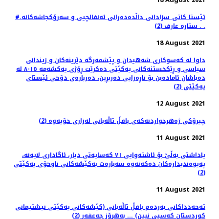
#ئێستا_کاتی_سزادانی_داڵدەدەرانی ئەنفالچیی و سەرۆکجاشەکانە.
. . ستارە عارف (2)
18 August 2021
داوا لە کەسوکاری شەهیدان و پێشمەرگە دێرینەکان و زیندانی
سیاسی و ڕێکخستنەکانی یەکێتی دەکرێت ڕۆژی یەکشەمە ١٥-٨ لە
دەباشان ئامادەبن بۆ ناڕەزایی دەربڕین، دەربارەی دۆخی ئێستای
یەکێتی (2)
12 August 2021
چیرۆكی ژەهرخواردنەکەی بافڵ تاڵەبانی لەزاری خۆیەوە (2)
11 August 2021
،یاداشتی بەڵێ بۆ ئاشتەوایی ٧١ کەسایەتی دیار، ئاگاداری لایەنە
پەیوەندیدارەکان دەکەنەوە سەبارەت بەکێشەکانی ناوخۆی یەکێتی
(2)
11 August 2021
تەحەدداکانی بەردەم بافڵ تاڵەبانی (کێشەکانی یەکێتی نیشتیمانی
کوردستان کەسیی نیین) ... بەهرۆز جەعفەر (2)