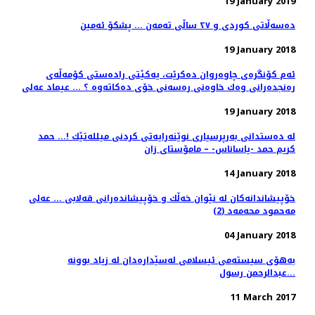
19 January 2019
دەسەڵاتی کوردی و ٢٧ ساڵی تەمەن ... پشکۆ ئەمین
19 January 2018
ئه‌م كۆنگره‌ی چاوه‌روان ده‌كرێت، یه‌كێتی راده‌ستی كۆمه‌ڵه‌ی
ره‌نجده‌رانی وه‌ك خاوه‌نی ره‌سه‌نی خۆی ده‌كاته‌وه‌ ؟‌ ... عیماد عەلی
19 January 2018
له‌ ده‌ستدانی به‌رپرسیاری نوێنه‌رایه‌تی كردنی میلله‌تێك !... حمد
كریم حمد -یاساناس- – مامۆستای زان
14 January 2018
خۆپیشاندانەكان لە نێوان خەڵك و خۆپیشاندەرانی قەلابی ... عەلی
مەحمود محەمەد (2)
04 January 2018
بەهۆى سیستەمى ئیسلامى لەسێدارەدان لە زیاد بوونە
...عبدالرحمن رسول
11 March 2017