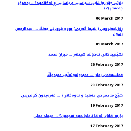
پارتی چۆن بۆشایی سیاسیی و یاسایی پڕ ئەکاتەوە؟... بەهرۆز
جەعفەر (2)
06 March 2017
ڕۆژنامەنووس ( شیفا گەردی) بووە قوربانى جەنگ .... عبدالرحمن
رسول
01 March 2017
نهێنییەکانی ئەدۆڵف هیتلەر ... میران محمد
26 February 2017
فه‌لسه‌فه‌ی زمان ... عه‌بدولموته‌ڵیب عه‌بدوڵڵا
20 February 2017
شێخ مەحمودی حەفید و نەوەکانی؟ ... فەرەیدون کونجرینی
19 February 2017
بۆ به‌ هانای ته‌ها ئاغاجانه‌وه‌ نه‌چوون؟ ... عیماد عه‌لی
17 February 2017