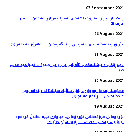
03 September 2021
وەک تاوانبار و سەرۆکجاشەکان لەسزا دەربازی مەکەن... ستارە
عارف (2)
26 August 2021
عێراق و ئەفگانستان: مەترسی و ئەگەرەکان ... بەهرۆز جەعفەر (2)
21 August 2021
ناوەڕۆکی دانیشتنەکەی تاڵەبانی و بارزانی چیبو؟ … ئیبراهیم عەلی
(2)
20 August 2021
مامۆستا بەدەل بەرواری، پاش ساڵێك هێشتا لە زیندانە بەبێ
دادگایکردن ... ڕێبوار فەتاح (2)
19 August 2021
بۆردومانی فرۆکەکـانی ئۆردۆغانی، جیاوازی نییە لەگەڵ کردەوە
تیرۆریستیەکانی داعش ... ڕێزان شێخ دلێر (2)
18 August 2021