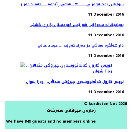
سوڵتانی بەختەوەریی . . . !!! . بەشی پێنجەم ... حەمید عەزیز
11 December 2016
پەیامێک لە سەرۆکی ھەرێمی کوردستان بۆ ڕای گشتی
11 December 2016
دار هه‌ڵگره‌ سه‌گی دز ده‌رئه‌كه‌وێت ... عیماد عه‌لی
11 December 2016
لویس کارۆل کەڵەنووسەری چیرۆکی منداڵان. . رەزا شوان
11 December 2016
© kurdistan Net 2026
ژمارەی میوانانی سەرخەت
We have 949 guests and no members online