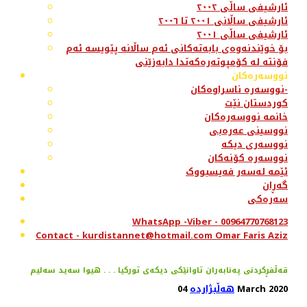
ئارشیفی ساڵی ٢٠٠٢
ئارشیفی ساڵانی ٢٠٠١ تا ٢٠٠٦
ئارشیفی ساڵی ٢٠٠١
بۆ خوێندنەوەی بابەتەکانی ئەم ساڵانە پێویسە ئەم
فۆنتە لە کۆمپوتەرەکەتدا دابەزێنی
نووسەرەکان
نووسەرە ناسراوەکان-
کوردستان نێت
خانمە نووسەرەکان
نووسینی عەرەبی
نووسەری دیکە
نووسەرە کۆنەکان
ئێمە لەسەر فەیسبووک
گەڕان
سەرەکی
WhatsApp -Viber - 00964770768123
Contact - kurdistannet@hotmail.com Omar Faris Aziz
قەڵفڕكردنی پەنابەران تاوانێكی دیكەی توركیا . . . هیوا سەید سەلیم
04 March 2020
هەڵبژاردە