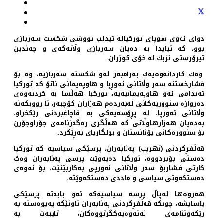
دوای ئەوی سوپای توركیالە ئیدلب تووشی شكست سەربازی
بوو، كە تیایدا بە دەیان سەربازی وڵاتەكەی و چەندین
تیرۆرستی نزیك لە خۆی كوژران.
وەك كاردانەوەیەك بەرامبەر ئەو شکستە سەربازیە، وە بۆ
فشارخستنە سەر وڵاتانی ئەوڕپا و هاوپەیمانی ناتۆ كە توركیا
ئەندامی ئەو هاوپەیمانیەیە، توركیا هەڵسا بە کردنەوەی
دەروازە سنووریەكانی لەبەردەم هەزاران كۆچبەر، تا رووبکەنە
وڵاتانی ئەورپا، لە پڕۆسەیەكی بە قاچاغبردنی رێكخراو،
بەدەیان هەزارهاوڵاتی كە هەڵگری رەگەزنامەی جۆراوجۆرن
بۆ سنوورەكانی یۆنانستان و بولگاریای بەڕێكرد.
قەڵفڕكردنی (تهریب) پەنابەران، پرسێكی سیاسیە کە توركیا
دەستی بۆبردووە، توركیا دەیەوێت پرسی پەنابەران وەک
كارتی فشاربۆ سەر وڵاتانی ئەورپی بەكاربێنێت، بۆ ئەوەی
دەستكەوتی سیاسی و ماددی دەستكەوێته.
هەروەها لەپا‌ڵ پرسە سیاسیەکە ئەو بابەتە پرسێكی
یاسایشە، چونكە قەڵفڕكردنی پەنابەران تاونێكە پەیوەستە بە
رێكەوتنامەی نەتەوەیەكگرتووەكان، تایبەت بە