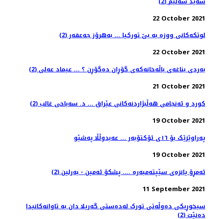
سەید سەلیم (2)
22 October 2021
لوتکەکانی ووزە بە بێ تورکیا ... بەهرۆز جەعفەر (2)
22 October 2021
به‌ردی بناغه‌ی باڵه‌خانه‌كه‌ی گۆڕان ده‌گۆڕن ؟ ... عیماد عه‌لی (2)
21 October 2021
کورد و ئەنجامى هەڵبژاردنەکانى عێراق ... د. سەباحی غالب (2)
19 October 2021
پەراوێزێک بۆ ١٦ی ئۆکتۆبەر ... عەبدوڵڵا پەشێو
19 October 2021
ئەمڕۆ یانزەی سێپتەمبەرە .... پشکۆ ئەمین - بەرلین (2)
11 September 2021
سیخوڕیکی دەوڵەتی تورک لەدەستی گەریلا دان بە تاوانەکانیدا
دەنێت (2)