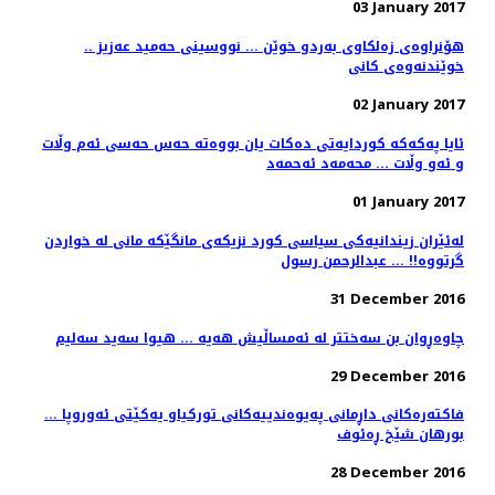
03 January 2017
هۆنراوەی زەلکاوی بەردو خوێن ... نووسینی حەمید عەزیز ..
خوێندنەوەی کانی
02 January 2017
ئایا په‌كه‌كه‌ كوردایه‌تی ده‌كات یان بووه‌ته‌ حه‌س حه‌سی ئه‌م وڵات
و ئه‌و وڵات ... محه‌مه‌د ئه‌حمه‌د
01 January 2017
لەئێران زیندانیەكی سیاسی كورد نزیکەى مانگێکە مانى لە خواردن
گرتووە!! ... عبدالرحمن رسول
31 December 2016
چاوەڕوان بن سەختتر لە ئەمساڵیش هەیە ... هیوا سەید سەلیم
29 December 2016
فاكته‌ره‌كانی داڕمانی په‌یوه‌ندییه‌كانی توركیاو یه‌كێتی ئه‌وروپا ...
بورهان شێخ ڕه‌ئوف
28 December 2016