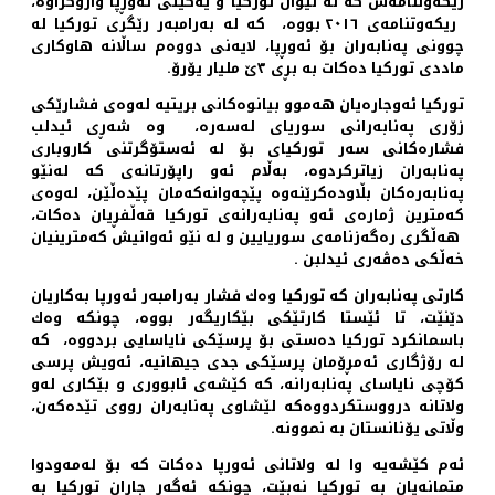
رێكەوتنامەش كە لە نێوان توركیا و یەكێتی ئەوڕپا واژۆكراوە،
ریكەوتنامەی ٢٠١٦ بووە، كە لە بەرامبەر رێگری توركیا لە
چوونی پەنابەران بۆ ئەوڕپا، لایەنی دووەم ساڵانە هاوكاری
ماددی توركیا دەكات بە بڕی ٣ێ ملیار یۆرۆ.
توركیا ئەوجارەیان هەموو بیانوەكانی بریتیە لەوەی فشارێكی
زۆری پەنابەرانی سوریای لەسەرە، وە شەڕی ئیدلب
فشارەكانی سەر تورکیای بۆ لە ئەستۆگرتنی کاروباری
پەنابەران زیاتركردوە، بەڵام ئەو راپۆرتانەی كە لەنێو
پەنابەرەكان بڵاودەكرێنەوە پێچەوانەكەمان پێدەڵێن، لەوەی
كەمترین ژمارەی ئەو پەنابەرانەی توركیا قەڵفڕیان دەكات،
هەڵگری رەگەزنامەی سوریایین و لە نێو ئەوانیش كەمترینیان
خەڵكی دەڤەری ئیدلبن .
كارتی پەنابەران كە توركیا وەك فشار بەرامبەر ئەورپا بەكاریان
دێنێت، تا ئێستا كارتێكی بێكاریگەر بووە، چونكە وەك
باسمانكرد توركیا دەستی بۆ پرسێكی نایاسایی بردووە، كە
لە رۆژگاری ئەمڕۆمان پرسێكی جدی جیهانیە، ئەویش پرسی
كۆچی نایاسای پەنابەرانە، كە كێشەی ئابووری و بێكاری لەو
ولاتانە درووستكردووەكە لێشاوی پەنابەران رووی تێدەكەن،
وڵاتی یۆنانستان بە نموونە.
ئەم کێشەیە وا لە ولاتانی ئەورپا دەكات كە بۆ لەمەودوا
متمانەیان بە توركیا نەبێت، چونكە ئەگەر جاران توركیا بە