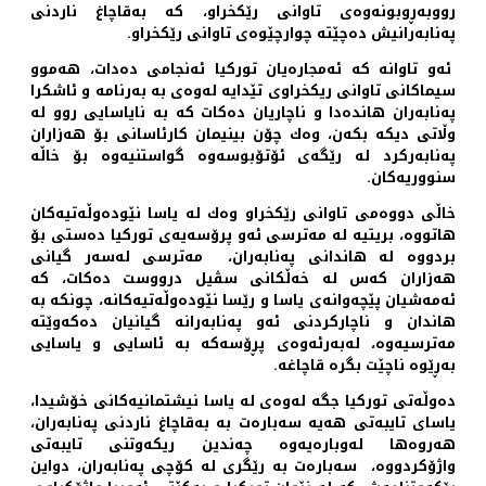
رووبەڕوبونەوەی تاوانی رێكخراو، كە بەقاچاغ ناردنی
پەنابەرانیش دەچێتە چوارچێوەی تاوانی رێكخراو.
ئەو تاوانە كە ئەمجارەیان توركیا ئەنجامی دەدات، هەموو
سیماكانی تاوانی ریكخراوی تێدایە لەوەی بە بەرنامە و ئاشكرا
پەنابەران هاندەدا و ناچاریان دەكات كە بە نایاسایی روو لە
وڵاتی دیكە بكەن، وەك چۆن بینیمان كارئاسانی بۆ هەزاران
پەنابەركرد لە رێگەی ئۆتۆبوسەوە گواستنیەوە بۆ خاڵە
سنووریەكان.
خاڵی دووەمی تاوانی رێكخراو وەك لە یاسا نێودەوڵەتیەكان
هاتووە، بریتیە لە مەترسی ئەو پرۆسەیەی توركیا دەستی بۆ
بردووە لە هاندانی پەنابەران، مەترسی لەسەر گیانی
هەزاران كەس لە خەڵكانی سڤیل درووست دەكات، كە
ئەمەشیان پێچەوانەی یاسا و رێسا نێودەوڵەتیەكانە، چونكە بە
هاندان و ناچاركردنی ئەو پەنابەرانە گیانیان دەكەوێتە
مەترسیەوە، لەبەرئەوەی پڕۆسەكە بە ئاسایی و یاسایی
بەڕێوە ناچێت بگرە قاچاغە.
دەوڵەتی توركیا جگە لەوەی لە یاسا نیشتمانیەكانی خۆشیدا،
یاسای تایبەتی هەیە سەبارەت بە بەقاچاغ ناردنی پەنابەران،
هەروەها لەوبارەیەوە چەندین ریكەوتنی تایبەتی
واژۆكردووە، سەبارەت بە رێگری لە كۆچی پەنابەران، دواین