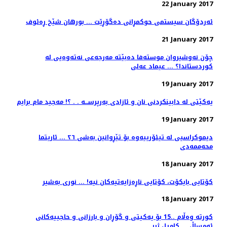
22 January 2017
ئه‌ردۆگان سیستمی حوكمڕانی ده‌گۆڕێت ... بورهان شێخ ڕه‌ئوف
21 January 2017
چۆن نه‌وشیروان موسته‌فا ده‌بێته‌ مه‌رجه‌عی نه‌ته‌وه‌یی له‌
كوردستاندا؟ ... عیماد عه‌لی
19 January 2017
یه‌کێتی له‌ دابینکردنی نان و ئازادی به‌رپرســـه‌ . . ؟! مه‌جید مام برایم
19 January 2017
دیموكراسیی له‌ تیئۆرییه‌وه‌ بۆ تێڕوانین به‌شی ٢٦ ... ئاریتما
محه‌ممه‌دی
18 January 2017
کۆتایی بایکۆت، کۆتایی ناڕه‌زایه‌تیه‌کان نیه‌! ... نوری به‌شیر
18 January 2017
کورته‌ وه‌ڵام ..15 بۆ یه‌کیتی و گۆڕان و بارزانی و حاجییه‌کانی
ئه‌مساڵ ... کامیل ژیر