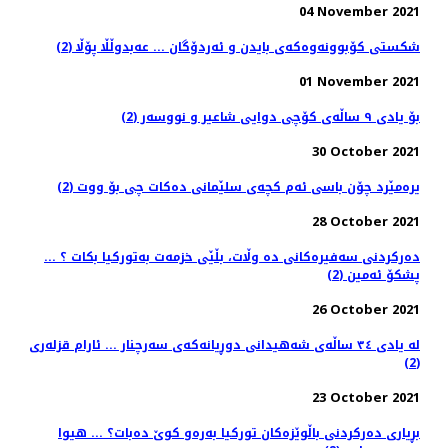
04 November 2021
شکستی کۆبوونەوەکەی بایدن و ئەردۆگان ... عەبدوڵڵا پۆڵا (2)
01 November 2021
بۆ یادی ٩ ساڵەی کۆچی دوایی شاعیر و نووسەر (2)
30 October 2021
یرەمێرد چۆن باسی ئەم كچەی سلێمانی دەكات چی بۆ ووت (2)
28 October 2021
دەرکردنی سەفیرەکانی دە وڵات، بڵێی خزمەت بەتورکیا بکات ؟ ...
پشکۆ ئەمین (2)
26 October 2021
لە یادی ۳٤ ساڵەی شەهیدانی دوڕیانەکەی سەرچنار ... ئارام قزلەری
(2)
23 October 2021
بڕیاری دەرکردنی باڵوێزەکان تورکیا بەرەو کوێ دەبات؟ ... هیوا