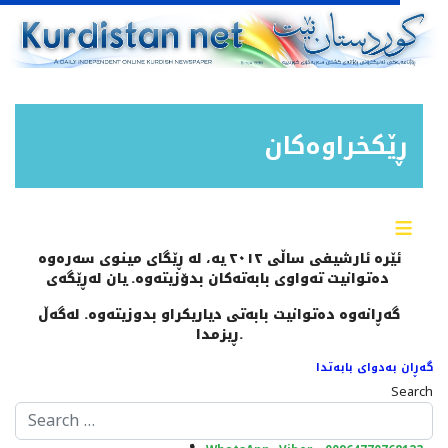
ڕێکخراوەکان
≡
ئێرە ئارشیفی ساڵی ٢٠١٢ یە، لە ڕێگای مینوی سەرەوە
دەتوانیت تەواوی بابەتەکان بدۆزیتەوە. یان لەڕێگەی
گەڕانەوە دەتوانیت بابەتی دیاریکراو بدوزیتەوە. لەگەڵ
ڕیزمدا.
گەڕان بەدوای بابەتدا
Search