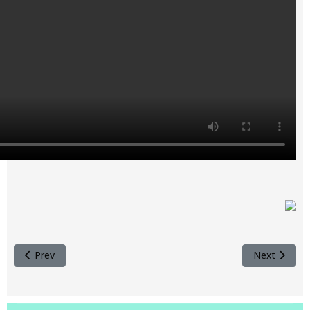
Previous article: ژمارە پێنجی گۆڤاری تۆپزاوە
Prev
Next