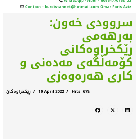
WhatsApp -Viber - 00964770768123
Contact - kurdistannet@hotmail.com Omar Faris Aziz
سروودی خەون:
بەرهەمی
رێكخراوه‌كانی
کۆمەڵگەی مەدەنی و
كاری هه‌ره‌وه‌زی
Hits: 678
10 April 2022
ڕێکخراوەکان