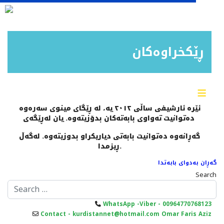
ڕێکخراوەکان
≡
ئێرە ئارشیفی ساڵی ٢٠١٢ یە، لە ڕێگای مینوی سەرەوە
دەتوانیت تەواوی بابەتەکان بدۆزیتەوە. یان لەڕێگەی
گەڕانەوە دەتوانیت بابەتی دیاریکراو بدوزیتەوە. لەگەڵ
ڕیزمدا.
گەڕان بەدوای بابەتدا
Search
WhatsApp -Viber - 00964770768123
Contact - kurdistannet@hotmail.com Omar Faris Aziz