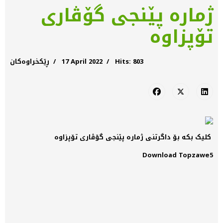
ژمارە پێنجی گۆڤاری
تۆپزاوە
Hits: 803
17 April 2022
ڕێکخراوەکان
کلیک بکە بۆ داگرتنی ژمارە پێنجی گۆڤاری تۆپزاوە
Download Topzawe5