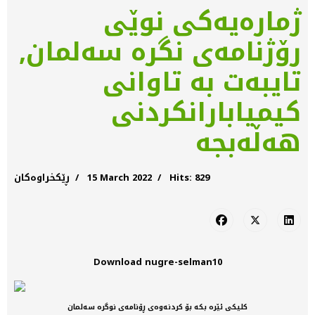
ژمارەیەكی نوێی
رۆژنامەی نگرە سەلمان,
تایبەت بە تاوانی
كیمیابارانكردنی
هەڵەبجە
Hits: 829
15 March 2022
ڕێکخراوەکان
Download nugre-selman10
کلیکی ئێرە بکە بۆ کردنەوەی ڕۆنامەی نوگرە سەلمان