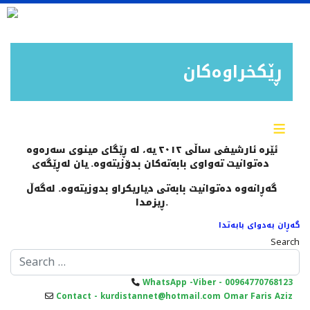
ڕێکخراوەکان
≡
ئێرە ئارشیفی ساڵی ٢٠١٢ یە، لە ڕێگای مینوی سەرەوە
دەتوانیت تەواوی بابەتەکان بدۆزیتەوە. یان لەڕێگەی
گەڕانەوە دەتوانیت بابەتی دیاریکراو بدوزیتەوە. لەگەڵ
ڕیزمدا.
گەڕان بەدوای بابەتدا
Search
WhatsApp -Viber - 00964770768123
Contact - kurdistannet@hotmail.com Omar Faris Aziz