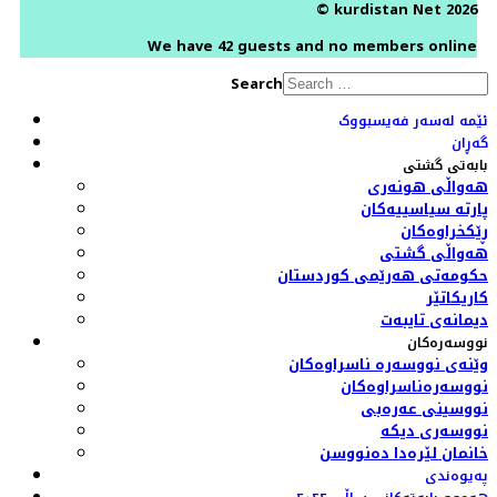
© kurdistan Net 2026
We have 42 guests and no members online
Search
ئێمە لەسەر فەیسبووک
گەڕان
بابەتی گشتی
هەواڵی هونەری
پارتە سیاسییەکان
ڕێکخراوەکان
هەواڵی گشتی
حکومەتی هەرێمی کوردستان
کاریکاتێر
دیمانەی تایبەت
نووسەرەکان
وێنەی نووسەرە ناسراوەکان
نووسەرەناسراوەکان
نووسینی عەرەبی
نووسەری دیکە
خانمان لێرەدا دەنووسن
پەیوەندی