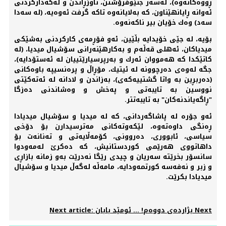
ڕووەكانەوە)، لەسەر جنێوفرۆشتن، ناوزڕاندن و لەكەداركردنی
ئەوانە ڕایانهێناون، كە بەلایانەوە تاكە گرفت ئەوەیە، (لە سەدا
سەد) وەك خۆیان بیر ناكەنەوە.
بۆیە، لە جێی خۆیدایە بڵێین، ئەو فۆڕمەی كاركردنی بەشێكی
ميدیاكان، ئەهلی قەڵەم و بەكارهێنەرانی سۆشیال ميدیا، (لە
كاتێكدا كە هەمووان ئەرك و بەرپرسیارێتییان لە ئەستۆدایە)،
جگە لەوەی دەرچوونە لە ئیتیك، مۆڕاڵ و پرەنسیپە باوەكانی
(دەربڕین بە واتا گشتییەكەی)، بەزاندن و لادانە لە ئەتەكێتی
نووسین بە تایبەتی و پەخش و وەشاندنی دەزگا
"ڕاگەیاندنەكان" بە تایبەتتر.
ئەو جۆرە لە پاشاگەردانی، كە لە میدیا و سۆشیال میدیادا
ڕەنگی داوەتەوە، لێكەوتەكانی مەترسیدارن بۆ دۆخی
سیاسی، ئابووری، دەروونی، كۆمەڵایەتی و تەنانەت بۆ
داهاتووی هەرێمی كوردستانیش، كە دەكرێ لەمەودوا
سانسۆر بخرێتە سەریان و چیدی رێگا نەدرێت بەو زمانە بازاڕی
و زبر و نەفەسە كورتمەودایە، مامەڵە لەگەڵ میدیا و سۆشیال
میدیادا بكرێت.
Next
Next article: بژاردەی دووەم! ... ئومێد بابان