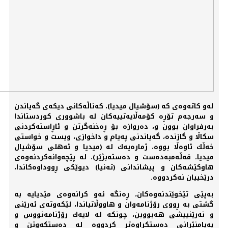
لەو كاتەوەی كە (سۆشیال ميدیا)، كەناڵەكانی دیكەی گەیاندن
و سەرجەم تۆڕە كۆمەڵایەتییەكان لە باشووری كوردستاندا
بەرفراوان بوون و، دەروازە بۆ ڕەخنەگرتن و ئاڕاستەكردنی
سكاڵا و گازندە، گەیاندنی پەیام و داخوازی، ویست و خواستی
خەڵك ئاوەڵا بووە، ژمارەیەك لە (ميدیا و ئەهلی سۆشیال
ميدیا، قەڵەمبەدەست و دەستەبژێر)، لە پێچەوانەكردنەوەی
هاوكێشەكان و پیشاندانی (تەنیا) دیوێكی ڕووداوەكاندا،
درێخییان نەكردووە.
بەپێی تێخوێندنەوەكان، ڕەنگە ئەو كرانەوەی مێدیایە بە
گشتی بە ڕووی رۆژنامەوان و هاووڵاتیاندا، لێكەوتەی ئەرێنی
و نەرێنییشی هەبووبن، چونكە لە لایەك رۆژنامەنووس و
پەیامنێرانی دەستكراوەتر كردووە لە دەستكەوتن و