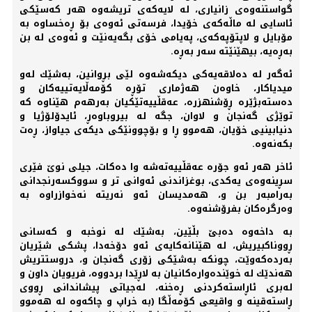
گواستنەوەی زانیاری، لە لایەكەی تریشەوە هەر كەسێكی
ئاسایی لە ماڵەكەی خۆیدا، فرسەتی ئەوەی بۆ ڕەخساوە بە
مۆبایل و لاپتۆپەكەی، پەیامی خۆی بگەیەنێت و ئەوەی لە بن
بەڕەیە، بیهێنێتە سەر بەڕە.
ئەگەر لە دەلاقەیەكی دیكەشەوە لێی بڕوانین، بەشێك لەو
ميدیاكار، خاوەن هەژماری تۆڕە كۆمەڵایەتییەكان و
دەستەبژێرە ڕۆشنهزرە، عەقڵییەتێكیان بەرهەم هێناوە كە
توێژی گەنجان و لاوان، جگە لە بیروباوەڕ، ئایدۆلۆژیا و
دنیابینیی خۆیان، هەموو ڕا و بۆچوونێكی دیكەی جیاواز، ڕەت
بكەنەوە.
ئاخر هەر ئەو جۆرە عەقڵییەتەشە وا دەكات، جیلی نوێ فێری
سڕینەوەی یەكدی، بوغزاندنی ئەوانی تر و سووكسەرنجدانی
بەرامبەر بن و، هەمدیسان ئەو نەریتە نەخوازراوە بە
وەرگرەكان بفرۆشنەوە.
بە داخەوە دەبێ بڵێین، بەشێك لە نوخبە و كەسانی
ڕووناكبیریش، لە هێنانەكایەی ئەو دۆخەدا، پشكی شێریان
بەردەكەوێت، چونكە بەشێكی زۆری گەنجان و، دروستتریش
هەندێك لە خوێندەوارەكانیان بە لاڕێدا بردووە، فریویان داون و
لەبری ئاڕاستەكردنی ڕەخنە، لەجیاتی پیشاندانی ڕووی
ڕاستەقینە و واقیعی كۆمەڵگا (بە خراپ و چاكەوە لە هەموو