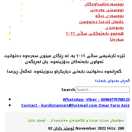
نووسەرەناسراوەکان
نووسینی عەرەبی
نووسەری دیکە
خانمان لێرەدا دەنووسن
پەیوەندی
هەموو بابەتەکانی ساڵی ٢٠٢٢
سەرەتا
ئێرە ئارشیفی ساڵی ٢٠١٢ یە، لە ڕێگای مینوی سەرەوە دەتوانیت
تەواوی بابەتەکان بدۆزیتەوە. یان لەڕێگەی
گەڕانەوە دەتوانیت بابەتی دیاریکراو بدوزیتەوە. لەگەڵ ڕیزمدا.
گەڕان بەدوای بابەتدا
Search
WhatsApp -Viber - 00964770768123
Contact - kurdistannet@hotmail.com Omar Faris Aziz
سۆشیال میدیا، میدیا و لێكەوتەی مەترسیدار ... ئومێد بابان
Hits: 269
02 November 2022
ئومێد بابان