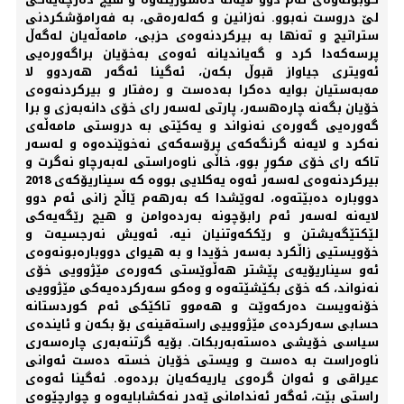
لێ دروست نه‌بوو. نه‌زانین و كه‌له‌ره‌قی، به‌ فه‌رامۆشكردنی
ستراتیج و ته‌نها به‌ بیركردنه‌وه‌ی حزبی، مامه‌ڵه‌یان له‌گه‌ڵ
پرسه‌كه‌دا كرد و گه‌یاندیانه‌ ئه‌وه‌ی به‌خۆیان براگه‌وره‌یی
ئه‌ویتری جیاواز قبوڵ بكه‌ن، ئه‌گینا ئه‌گه‌ر هه‌ردوو لا
مه‌به‌ستیان بوایه‌ ده‌كرا به‌ده‌ست و ره‌فتار و بیركردنه‌وه‌ی
خۆیان بگه‌نه‌ چاره‌ه‌سه‌ر، پارتی له‌سه‌ر رای خۆی دانه‌به‌زی و برا
گه‌وره‌یی گه‌وره‌ی نه‌نواند و یه‌كێتی به‌ دروستی مامه‌ڵه‌ی
نه‌كرد و لایه‌نه‌ گرنگه‌كه‌ی پرۆسه‌كه‌ی نه‌خوێنده‌وه‌ و له‌سه‌ر
تاكه‌ رای خۆی مكورٍ بوو، خاڵی ناوه‌راستی له‌به‌رچاو نه‌گرت و
بیركردنه‌وه‌ی له‌سه‌ر ئه‌وه‌ یه‌كلایی بووه‌ كه‌ سیناریۆكه‌ی 2018
دووباره‌ ده‌بێته‌وه‌، له‌وێشدا كه‌ به‌رهه‌م ێاڵح زانی ئه‌م دوو
لایه‌نه‌ له‌سه‌ر ئه‌م رابۆچونه‌ به‌رده‌وامن و هیچ رێگه‌یه‌كی
لێكتێگه‌یشتن و رێككه‌وتنیان نیه‌، ئه‌ویش نه‌رجسیه‌ت و
خۆویستیی زاڵكرد به‌سه‌ر خۆیدا و به‌ هیوای دووباره‌بونه‌وه‌ی
ئه‌و سیناریۆیه‌ی پێشتر هه‌ڵوێستی كه‌وره‌ی مێژوویی خۆی
نه‌نواند، كه‌ خۆی بكێشێته‌وه‌ و وه‌كو سه‌ركرده‌یه‌كی مێژوویی
خۆنه‌ویست ده‌ركه‌وێت و هه‌موو تاكێكی ئه‌م كوردستانه‌
حسابی سه‌ركرده‌ی مێژووییی راسته‌قینه‌ی بۆ بكه‌ن و ئاینده‌ی
سیاسی خۆیشی ده‌سته‌به‌ربكات. بۆیه‌ گرتنه‌به‌ری چاره‌سه‌ری
ناوه‌راست به‌ ده‌ست و ویستی خۆیان خسته‌ ده‌ست ئه‌وانی
عیراقی و ئه‌وان گره‌وی یاریه‌كه‌یان برده‌وه‌. ئه‌گینا ئه‌وه‌ی
راستی بێت، ئه‌گه‌ر ئه‌ندامانی ێه‌در نه‌كشابایه‌وه‌ و چوارچێوه‌ی