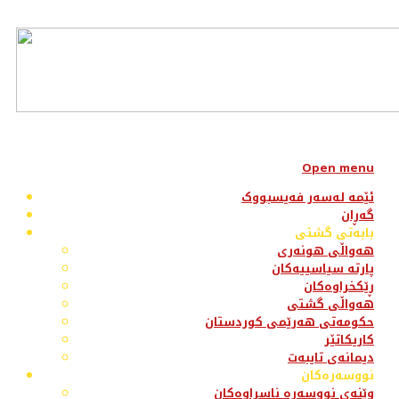
Open menu
ئێمە لەسەر فەیسبووک
گەڕان
بابەتی گشتی
هەواڵی هونەری
پارتە سیاسییەکان
ڕێکخراوەکان
هەواڵی گشتی
حکومەتی هەرێمی کوردستان
کاریکاتێر
دیمانەی تایبەت
نووسەرەکان
وێنەی نووسەرە ناسراوەکان