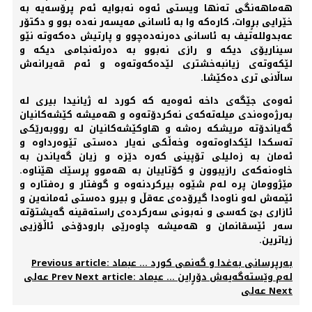
هه‌ماهه‌نگی ته‌نها ویستی ئه‌وه‌ نه‌بوایه‌ ئه‌م پرۆسه‌یه‌ به‌
خێرایی برٍوات، كاره‌كه‌ وا به‌ ئاسانی مه‌یسه‌ر نه‌ده‌ بوو و دكتۆر
عه‌بدولله‌تیف به‌ ئاسانی ده‌رنه‌ده‌چوو و پارتیش ده‌كه‌وته‌ نێو
سیناریۆی دیكه‌ و رازی نه‌بوو به‌ ده‌رئه‌نجامی دیكه‌ و
لێكه‌وته‌ی زیانبه‌خشتری لێده‌كه‌وته‌وه‌ و ئه‌م قه‌یرانه‌ش
ساڵانی تری ده‌كێشا.
ئه‌وه‌ی جێگه‌ی داخه‌ ئه‌وه‌یه‌ كه‌ كورد له‌ ژیانیدا بیری له‌
به‌رژه‌وه‌ندی میله‌ته‌كه‌ی نه‌كردۆته‌وه‌ و هه‌میشه‌ كێشه‌كانیان
گه‌یاندۆته‌ مریشكه‌ ره‌شه‌ و هاوكێشه‌كانیان له‌ رووبه‌رێكی
ته‌سكدا لێكداوه‌ته‌وه‌ وخه‌ڵكی نه‌یار ده‌ستی تێوه‌رداوه‌ و
ئه‌مان به‌ زه‌لیلی تۆپینی كه‌ره‌ دێزه‌ و زیان گه‌یاندن به‌
خاوه‌نه‌كه‌ی رازیبوون و كۆتاییان به‌ هه‌موو پرسێك هێناوه‌.
مێژوومان پره‌ له‌م شێوه‌ بیركردنه‌وه‌ و گوفتار و ره‌فتاره‌ و
ئێمه‌ش له‌و ناوه‌دا گیرۆده‌ی عه‌قڵ و بیرو ده‌ستی ئه‌مانه‌ین و
ئازاری بێ كه‌سی و نه‌بونی سه‌ركرده‌ی راسته‌قینه‌ گه‌یشتۆته‌
سه‌ر ئێسقانمان و هه‌میشه‌ چاوه‌رێی بارودۆخی ئاڵۆزیی
زیاترین.
Previous article: به‌رپرسانی به‌غدا و گه‌نمی كورد ... عبماد
Next article: له‌م وێسته‌گه‌یه‌ش دۆرٍاین ... عیماد
Prev
عه‌لی
Next
عه‌لی