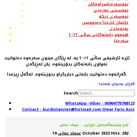
نووسەرەناسراوەکان
نووسینی عەرەبی
نووسەری دیکە
خانمان لێرەدا دەنووسن
پەیوەندی
هەموو بابەتەکانی ساڵی ٢٠٢٢
سەرەتا
ئێرە ئارشیفی ساڵی ٢٠١٢ یە، لە ڕێگای مینوی سەرەوە دەتوانیت
تەواوی بابەتەکان بدۆزیتەوە. یان لەڕێگەی
گەڕانەوە دەتوانیت بابەتی دیاریکراو بدوزیتەوە. لەگەڵ ڕیزمدا.
گەڕان بەدوای بابەتدا
Search
WhatsApp -Viber - 00964770768123
Contact - kurdistannet@hotmail.com Omar Faris Aziz
له‌م وێسته‌گه‌یه‌ش دۆرٍاین ... عیماد عه‌لی
Hits: 282
19 October 2022
عیماد عەلی