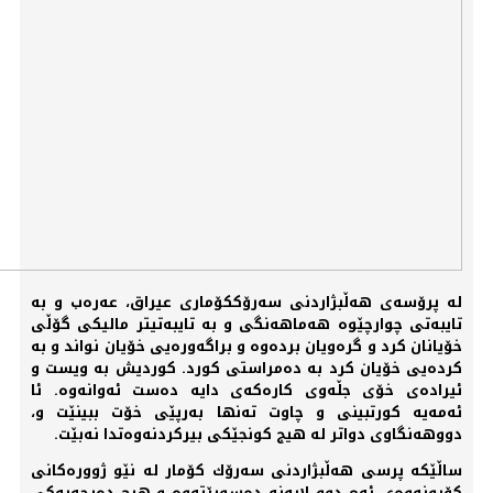
له‌ پرۆسه‌ی هه‌ڵبژاردنی سه‌رۆككۆماری عیراق، عه‌ره‌ب و به‌
تایبه‌تی چوارچێوه‌ هه‌ماهه‌نگی و به‌ تایبه‌تیتر مالیكی گۆڵی
خۆیانان كرد و گره‌ویان برده‌وه‌ و براگه‌وره‌یی خۆیان نواند و به‌
كرده‌یی خۆیان كرد به‌ ده‌مراستی كورد. كوردیش به‌ ویست و
ئیراده‌ی خۆی جڵه‌وی كاره‌كه‌ی دایه‌ ده‌ست ئه‌وانه‌وه‌. ئا
ئه‌مه‌یه‌ كورتبینی و چاوت ته‌نها به‌رپێی خۆت ببینێت و،
دووهه‌نگاوی دواتر له‌ هیج كونجێكی بیركردنه‌وه‌تدا نه‌بێت.
ساڵێكه‌ پرسی هه‌ڵبژاردنی سه‌رۆك كۆمار له‌ نێو ژووره‌كانی
كۆبونه‌وه‌ی ئه‌م دوو لایه‌نه‌ ده‌سورێته‌وه‌ و هیچ ده‌رچه‌یه‌كی