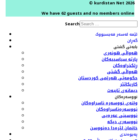
© kurdistan Net 2026
We have 62 guests and no members online
Search
ئێمە لەسەر فەیسبووک
گەڕان
بابەتی گشتی
هەواڵی هونەری
پارتە سیاسییەکان
ڕێکخراوەکان
هەواڵی گشتی
حکومەتی هەرێمی کوردستان
کاریکاتێر
دیمانەی تایبەت
نووسەرەکان
وێنەی نووسەرە ناسراوەکان
نووسەرەناسراوەکان
نووسینی عەرەبی
نووسەری دیکە
خانمان لێرەدا دەنووسن
پەیوەندی