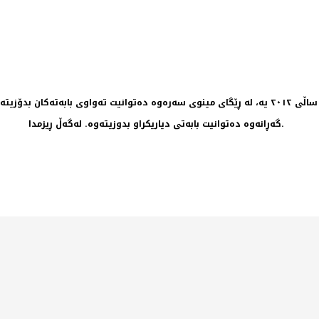
گەڕانەوە دەتوانیت بابەتی دیاریکراو بدوزیتەوە. لەگەڵ ڕیزمدا.