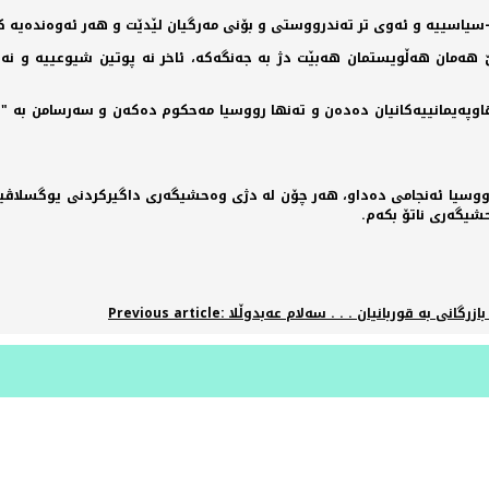
ی-سیاسییه‌ و ئه‌وی تر ته‌ندرووستی و بۆنی مه‌رگیان لێدێت و هه‌ر ئه‌وه‌نده‌یه‌
ه‌مان هه‌ڵویستمان هه‌بێت دژ به‌ جه‌نگه‌كه‌، ئاخر نه‌ پوتین شیوعییه‌ و نه‌ ن
هاوپه‌یمانییه‌كانیان ده‌ده‌ن و ته‌نها رووسیا مه‌حكوم ده‌كه‌ن و سه‌رسامن به‌ "
ه‌لبانیا تا لیبیا و سوریا، ئیمڕۆ رووسیا ئه‌نجامی ده‌داو، هه‌ر چۆن له‌ دژی وه‌حشیگه‌ری داگیرك
حشیگه‌ری ناتۆ بكه‌م.
: بازرگانی به‌ قوربانیان . . . سه‌لام عه‌بدوڵلا