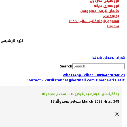
نووسینی عەرەبی
نووسەری دیکە
خانمان لێرەدا دەنووسن
پەیوەندی
هەموو بابەتەکانی ساڵی ٢٠٢٢
سەرەتا
ئێرە ئارشیفی ساڵی ٢٠١٢ یە، لە ڕێگای مینوی سەرەوە دەتوانیت تەواوی بابەتەکان بدۆزیتەوە. یان لەڕێگەی
گەڕان بەدوای بابەتدا
Search
WhatsApp -Viber - 00964770768123
Contact - kurdistannet@hotmail.com Omar Faris Aziz
یه‌كگرتنمان له‌به‌رامبه‌ر(ئۆكرۆنا) ... سەلام عەبدوڵڵا
Hits: 348
13 March 2022
سەلام عەبدوڵڵا