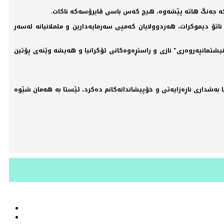
 كه‌ جه‌نگ هاته‌ پێشه‌وه‌، هیچ كه‌س باسی ڤایرۆسه‌كه ناكات.
اتۆ دیموكرات، ‌هه‌ردوولایان كه‌مپی سه‌رمایه‌دارین و ململانیانه‌ له‌سه‌ر
نیشتمانپه‌روه‌ری" نازی و راستڕه‌وه‌كانی ئۆكرانیا و هه‌یشه‌ وێنه‌ی پۆتین
ردنی یوگسلاڤیا به‌شداری ناڕه‌زایه‌تی و خۆپیشاندانه‌كانم ده‌كرد، ئێستا به‌ هه‌مان شێوه‌