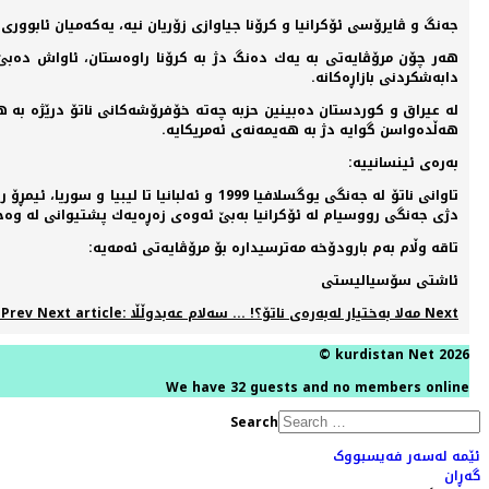
جه‌نگ و ڤایرۆسی ئۆكرانیا و كرۆنا جیاوازی زۆریان نیه‌، یه‌كه‌میان ئابوور
هه‌ر چۆن مرۆڤایه‌تی به‌ یه‌ك ده‌نگ دژ به‌ كرۆنا راوه‌ستان، ئاواش ده‌بێ ه
دابه‌شكردنی بازاڕه‌كانه‌.
له‌ عیراق و كوردستان ده‌بینین حزبه‌ چه‌ته‌ خۆفرۆشه‌كانی ناتۆ درێژه‌ به‌ 
هه‌ڵده‌واسن گوایه‌ دژ به‌ هه‌یمه‌نه‌ی ئه‌مریكایه.
به‌ره‌ی ئینسانییه‌‌:
تاوانی ناتۆ له‌ جه‌نگی یوگسلافیا 1999 و ئ
دژی جه‌نگی رووسیام له‌ ئۆكرانیا به‌بێ ئه‌وه‌ی زه‌ڕه‌یه‌ك پشتیوانی له‌ وه‌
تاقه‌ وڵام به‌م بارودۆخه‌ مه‌ترسیداره‌ بۆ مرۆڤایه‌تی ئه‌مه‌یه‌:
ئاشتی سۆسیالیستی
Next
Next article: مه‌لا به‌ختیار له‌به‌ره‌ی ناتۆ؟! ... سەلام عەبدوڵڵا
Prev
Previous article
© kurdistan Net 2026
We have 32 guests and no members online
Search
ئێمە لەسەر فەیسبووک
گەڕان