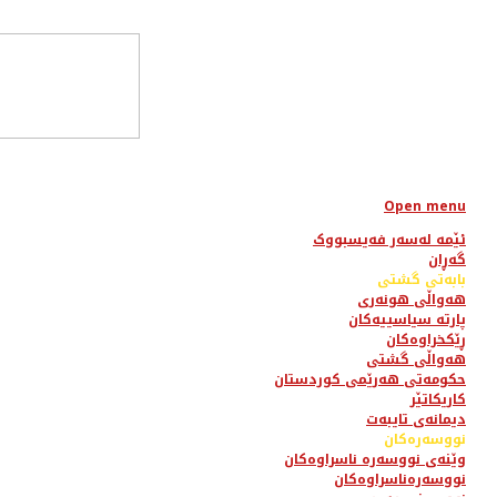
Open menu
ئێمە لەسەر فەیسبووک
گەڕان
بابەتی گشتی
هەواڵی هونەری
پارتە سیاسییەکان
ڕێکخراوەکان
هەواڵی گشتی
حکومەتی هەرێمی کوردستان
کاریکاتێر
دیمانەی تایبەت
نووسەرەکان
وێنەی نووسەرە ناسراوەکان
نووسەرەناسراوەکان