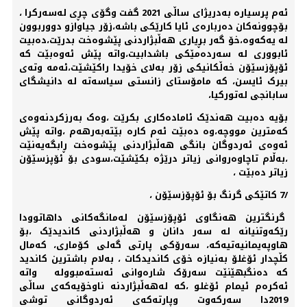
ئەم پرسیارە بەدریژای ساڵی 2021 گفت وگۆی چڕی لەسەرکرا ،
بۆچوونەکان دەربارەی ئایا کارێکی باشە،زۆر جیاوازو دووربوون
لە یەکەوە،خۆ گەر بڕیاری هەڵبژاردنی پێشوەخت بدرێت،دەبیت
ئابووری لە سەردەمێکی باشدابیت،واتە پێش ئەوەبێت کە
ئۆپۆزسێۆن خەڵکانیکی زۆر بەلای خۆیدا راکێشێت،ئەمە وتەی
بیرک ئایسن، کە مامۆستای زانستی سیاسەتە لە دانیشگای
سابانجی لەتورکیا،
بۆیە دەبیت هەندێک ئامادەکاری بکرێت ،وەک بەرزکردنەوەی
کەمترین مووچە،وە دەبێت ئەم کارە بێتەبەرهەم ،واتە پێش
ئەوەی ئەردوگان بانگی هەڵبژاردنی پێشوەخت ڕابگەیەنێت
،بەڵام تاچاوەروانی زیاتر درێژە بکێشێت،سودی بۆ ئۆپزسێۆن
زیاتر دەبێت ،
/7 کاتێکی گرنگ بۆ ئۆپۆزسێۆن ،
گرنگترین هەنگاوی ئۆپۆزسێۆن لەمانگەکانی داهاتوودا
رێکەوتنیانە لە سەر دانان و هەڵبژاردنی کاندیدێک ،بۆ
هاوپەیمانیەتیەکە، سەرۆکی پارتی گەلی کۆماری، کەمال
کڵچدار ئۆغلۆ بەنیازە خۆی کاندیدکات ، بەلام باشترین کاندید
کە دەنگبهێنێت سەرۆک شارەوانی ئەستەمبوولە واتە
ئەکرەم ئیمام ئۆغلو ،کە لەهەڵبژاردنە ناوخۆیەکەی ساڵی
2019دا سەرکەوت وپارتەکەی ئەردوگانی توشی