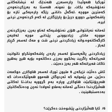
تورکیا هەوڵیدا چارەسەری هەندێک لە نیشانەکانی
نەخۆشیەکە بکات، بۆ نمونە، هەستا بە بەرزکردنەوەی
کەمترین مووچە ،لەگەڵ دانانی رێگە چارەیەکی تازە بۆ
پاشەکەوتی دوورو دریژ،بۆ پارێزگاری لە کەم کردنەوەی نرخی
لیرە،
ئەمانە نەیانتوانی هۆی نەخۆشیەکە لەناو بەرن، بەرزکردنەی
مووچە مانای زیادبوونی پێدانی موچە لەلایەن
کارگەکانەوە،واتە زیادکردنی نرخی شت و مەک لەسەر کڕیار
لەباز ،
زیادکردنی پاڵەپەستۆ لەسەر پارەی پاشەکەوتکراو ناتوانیت
قەیرانەکە راگریت بەلکوو بەرزی دەکاتەوە بۆیە هیچ بەهیچ
ناکات قەیرانەکە هەر بەرز دەبێت ،
ئاش دەڵێت نزیکەی 8 ملیون تورک لەسەر هاوکاری حوکمەت
دەژین، من پێموایە کە ئەردوگان هەموو هەوڵێکدەدات کە
هەرچۆنێکبێت هاوکاری وپارە بەم گرووپە بدات،تا لەکاتی
هەڵبژاردندا دەنگی ئەمانە بەملاو ئەولادا نەچن ودەنگەکانیان
بەدەستبهینیت ،
6/ ئایا هەڵبژاردنی پێشوەخت دەکرێت؟