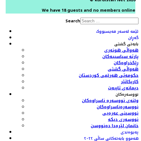
We have 18 guests and no members online
Search
ئێمە لەسەر فەیسبووک
گەڕان
بابەتی گشتی
هەواڵی هونەری
پارتە سیاسییەکان
ڕێکخراوەکان
هەواڵی گشتی
حکومەتی هەرێمی کوردستان
کاریکاتێر
دیمانەی تایبەت
نووسەرەکان
وێنەی نووسەرە ناسراوەکان
نووسەرەناسراوەکان
نووسینی عەرەبی
نووسەری دیکە
خانمان لێرەدا دەنووسن
پەیوەندی
هەموو بابەتەکانی ساڵی ٢٠٢٢