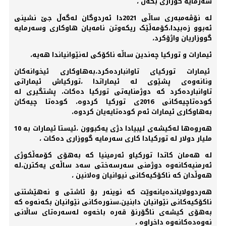
سەرمایە گوزاری بکەن ،
لە نۆڤەمبەری ساڵی 2021دا ئەردوگان لەگەڵ جێ نشینی
ئەبوو زەبیدا،کۆمەڵێک ریکەوتن نامەیان هاوکاری وسەرمایە
گووزاریان واژۆکرد،
ئیمارات و تورکیا چەندین ساڵە ناکۆکی لەنێوانیاندا هەیە،
ئیمارات تورکیای تاوانباردەکرد،بەهاوکاری ئیخوانەکان
ونانەوەی پشێوی لە ئیماراتدا ،تورکیاش ئیماراتی
تاوانباردەکرد کە دوژمنایەتی تورکیا دەکات، پشتگیری لە
کودەتاچیەکانی 2016ی تورکیا کردوە، کودەتا چیەکان
بەهاوکاری ئیمارات ئەم کودەتایەیان کردوە،
هەروەها لەکیشەی لیبیادا دژی یەکبوون ،ئیستا ئیمارات بە 10
ملیار دولار لە تورکیادا کاری سەرمایە گووزاری دەکات ،
لە هەمان کاتدا تورکیاو ئەرمینیا کە بەهۆی کۆمەڵکوژی
ئەرمنیەکانەوە دوژمنی سەرسەختی سەد ساڵەی یەکترن،لە
هەوڵدان کە ناکۆکیەکانی نیوانیان وەلانین ،
هەردوولایاندەیانەوێت کە نوینەر بۆ ئاشتی و نەهێشتنی
ناکۆکیەکانی نێوانیان دابنین،سنورەکانی نێوانیان بکەنەوە کە
بەهۆی کیشەی ناگۆرنۆ قەرە باخەوە لەسەرەتای ساڵانی
نەوەدەکانەوە داخراوە ،