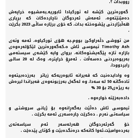
رووبدات ؟،
گەورەترین کێشە لە تورکیادا ئابوریە,بەمشیوە خراپەش
دەمێنێتەوە، ئەمەش ئەردوگان ناچاردەکات کە بڕیاری
هەڵبژاردنی پێشوەختە بدات، کە خۆی برێارە ساڵی 2023 بکرێت
،
من تووشی دڵەراوکێ بووم،بە هۆی تورکیاوە، ئەمە وتەی
Timothy Ash تیموسی ئاش ە،کەگەورەترین لێکۆلەرەوەی
بازارە تازە پێگەیشتوەکانە، بروای وایە کێشەی سیستەمی
بەریوەبردنی دەسەڵات ، ئەمڕۆ خراپترە، وەک لە 20 سالی
رابردوودا،
وە وادایدەنیت کە قەیرانە ئابوەریەکە زیاتر بەرزدەبیتەوە
تادەگاتە 50 لە سەدا، وە لەگەل بەرزبونەوەی قەیراندا لیرەش
بە ریژەی25 بۆ 30 %
دادەبەزێتە خوارەوە ،
تیموسی ئاش دەڵێت بەگەڕانەوە بۆ ژیانی سروشتی و
سیاسەتی نەرم ، دەکرێت چارەسەری ئەمە بکرێت ،
خۆ گەرئەردوگان هەرلەسەر ئەم سیاسەتەی
بەردەوامبێت،ئەوا کاتەکە درەنگدەبێت و کۆتای پێدەێت ،