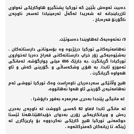
دەبیت ئەوەش بڵێین کە تورکیا پشتگیرو هاوکارێکی تەواوی
ئازرباینجانە لە شەریدا لەگەڵ ئەرمینیادا لەسەر ناوچەی
ناگۆرنۆ قەرەباخ ،
3/ نەتەوەیەک لەهاویندا دەسوتێت،
نەهامەتیەکانی تورکیا درێژبوە وە بۆسوتانی دارستانەکان ،
بەشێوەیەکی زۆر خراپ دارستانەکانی قەراخ دەریا لەخواروی
تورکیادا گڕیانگرت ،بە جارێک 656 میلی چوارگۆشە، لەمانگی
تەموزو ئابدا، بە هۆی وشکەساڵی و ،گۆرینی کەش و ئاو
هەواوە گریانگرت ،
هیچ وڵآتێکی سەردەریای ناوەڕاست وەک تورکیا تووشی ئەم
نەهامەتیەی گۆرینی ئاو هەوا نەهاتووە،
لە مانیگی پێنجدا بەحری مەڕمەرە بەقور داپۆشرا ،
لە مانگی ئابدا لافاو 82 کەسی کووشت لە ناوچەی بەحری
رەش و ویرانکاریەکی زۆری بەدوای خۆیداهێنا،هەتا ئێستا
حوکمەتی تورکیا هیچ کارێکی نەکردووە بۆ پاریزگاری لە
ژینگە، تا زیانەکان کەمترکاتەوە ،