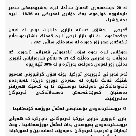
لە 20 دیسەمبەری هەمان ساڵدا، لیرە بەشیوەیەکی سەیر
دارمابووە خوارەوە، یەک دۆلاری ئەمریکی بە 18،36 لیرە
دەفرۆشرا ،
گەرچی بەهۆی خستنە بازاڕی ملیارات دولار لە لایەن
حوکمەتەوە بۆ ناو بازار نرخی لیرە کەمێک باشتربوو،بەڵام
نرخەکەی هەر زۆر دوورە لە سەرەتای ساڵی 2021 ،
رووخانی لیرە بووە هۆی زیادبوونی قەیرانی ئابووری کە
دەوڵەت بە فەرمی دەڵێت کە 21 % بەڵام شارەزایانی ئابوری
دەڵێن زۆر لەوەی دەوڵەت بەرزترە و لە %30 تێپەڕیوە ،
ئەم قەیرانی ئابوریەی تورکیا، بۆتە هۆی گرانبوونی هەموو
شتێک، خەڵک ناچارە لە سەرەی دوورو دریژدا ،لەبەردەم
نانەواخانەکانی دەوڵەتدا بوەستێت، تا بە کەمێک هەرزانتر
دەستیان کەوێت،ئەمەش دەسەڵاتەکەی ئەردوگان
دەلەرزێنێت،
2/ دروستکردنەوەی دۆستایەتی لەگەڵ دووژمنە کۆنەکانیدا ،
باری ئابووری خراپی تورکیا ئەردوگانی ناچارکرد،کە هەوڵی
دروستکردنەوەی پەیوەندی بدات لەگەڵ دووژمنەکانیدا ، وەک
ئیمارات و ئەرمینیا،ئەردوگان دەیەوێت ئەمانە بێن و لەتورکیادا