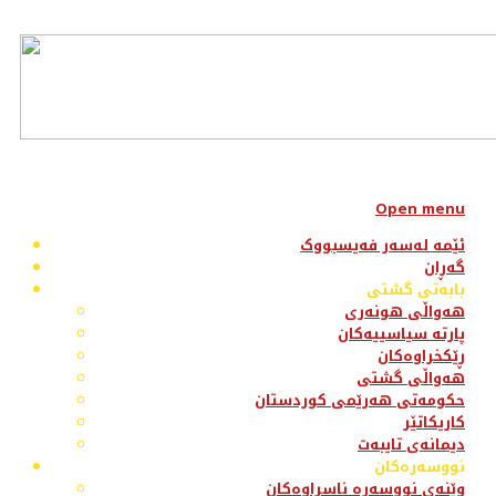
Open menu
ئێمە لەسەر فەیسبووک
گەڕان
بابەتی گشتی
هەواڵی هونەری
پارتە سیاسییەکان
ڕێکخراوەکان
هەواڵی گشتی
حکومەتی هەرێمی کوردستان
کاریکاتێر
دیمانەی تایبەت
نووسەرەکان
وێنەی نووسەرە ناسراوەکان