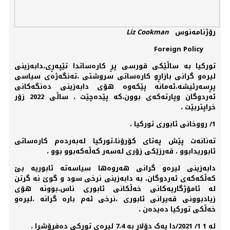
رۆژنامەنوس
Liz Cookman
Foreign Policy
تورکیا بە ساڵێکی قورسی پڕ کارەساتدا تێپەڕی،دابەزینی
لیرەو گرانی بازاڕو کارەساتی سروشتی ،تەنگەژەی سیاسی
پڕسەرئیشە،ئەمانە پێکەوە هۆی دابەزینی دەنگەکانی
ئەردوگان وپارتەکەی بوون،کە پێدەچێت ، ساڵی 2022 زۆر
خراپتربێت ،
1/ رووخانی ئابوری تورکیا ،
تەنانەت پێش پەتای کۆرۆنا،تورکیا لەبەردەم کارەساتی
ئابوریدابوو ، قەرزێکی زۆری لەسەر کەڵەکەبوو بوو ،
دابەزینی لیرەو گرانی هەروەها سیاسەتە ئابوریە بێ
کەڵکەکەی ئەردوگان، بە دابەزینی نرخی سود و گوێ نە گرتن
لە ئامۆژگاریەکانی خەڵکانی ئابوری ناس،بوونە هۆی
زیادبوونی قەیرانی ئابوری ،نرخی ئەم بارە گرانە ،لیرەو
خەڵکی تورکیا دەیدەن ،
لە 1 1/ 2021/دا یەک دۆلار بە 7،4 لیرەی تورکی دەفرۆشرا ،