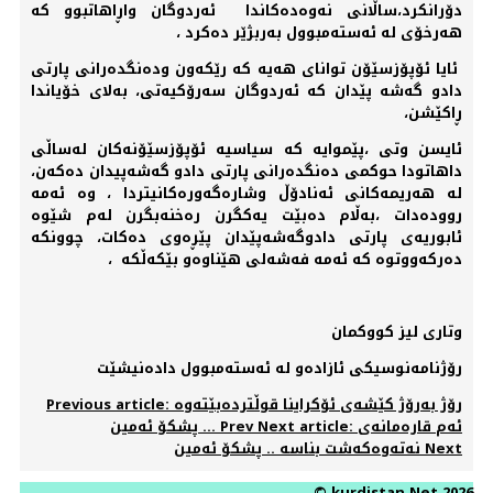
دۆرانکرد،ساڵانی نەوەدەکاندا ئەردوگان واڕاهاتبوو کە
هەرخۆی لە ئەستەمبوول بەربژێر دەکرد ،
ئایا ئۆپۆزسێۆن توانای هەیە کە رێکەون ودەنگدەرانی پارتی
دادو گەشە پێدان کە ئەردوگان سەرۆکیەتی، بەلای خۆیاندا
ڕاکێشن،
ئایسن وتی ،پێموایە کە سیاسیە ئۆپۆزسێۆنەکان لەساڵی
داهاتودا حوکمی دەنگدەرانی پارتی دادو گەشەپیدان دەکەن،
لە هەریمەکانی ئەنادۆڵ وشارەگەورەکانیتردا ، وە ئەمە
روودەدات ،بەڵام دەبێت یەکگرن رەخنەبگرن لەم شێوە
ئابوریەی پارتی دادوگەشەپێدان پێڕەوی دەکات، چوونکە
دەرکەووتوە کە ئەمە فەشەلی هێناوەو بێکەڵکە ،
وتاری لیز کووکمان
رۆژنامەنوسیکی ئازادەو لە ئەستەمبوول دادەنیشێت
Previous article: رۆژ بەرۆژ کێشەی ئۆکراینا قوڵتردەبێتەوە
Next article: ئەم قارەمانەی
Prev
... پشکۆ ئەمین
Next
نەتەوەکەشت بناسە .. پشکۆ ئەمین
© kurdistan Net 2026