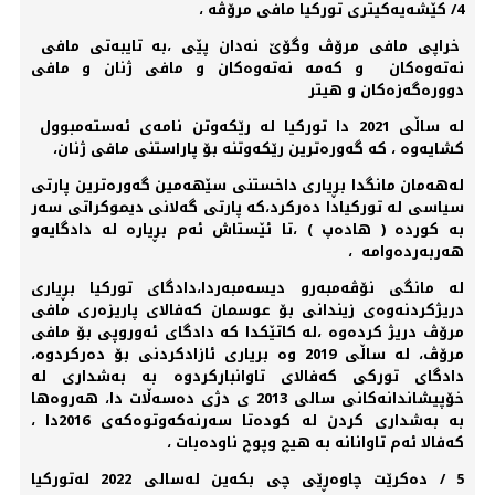
4/ کێشەیەکیتری تورکیا مافی مرۆڤە ،
خراپی مافی مرۆڤ وگۆێ نەدان پێی ،بە تایبەتی مافی
نەتەوەکان و کەمە نەتەوەکان و مافی ژنان و مافی
دوورەگەزەکان و هیتر
لە ساڵی 2021 دا تورکیا لە رێکەوتن نامەی ئەستەمبوول
کشایەوە ، کە گەورەترین رێکەوتنە بۆ پاراستنی مافی ژنان،
لەهەمان مانگدا بڕیاری داخستنی سێهەمین گەورەترین پارتی
سیاسی لە تورکیادا دەرکرد،کە پارتی گەلانی دیموکراتی سەر
بە کوردە ( هادەپ ) ،تا ئێستاش ئەم بڕیارە لە دادگایەو
هەربەردەوامە ،
لە مانگی نۆڤەمبەرو دیسەمبەردا،دادگای تورکیا بڕیاری
دریژکردنەوەی زیندانی بۆ عوسمان کەفالای پاریزەری مافی
مرۆڤ دریژ کردەوە ،لە کاتێکدا کە دادگای ئەوروپی بۆ مافی
مرۆڤ، لە ساڵی 2019 وە بریاری ئازادکردنی بۆ دەرکردوە،
دادگای تورکی کەفالای تاوانبارکردوە بە بەشداری لە
خۆپیشاندانەکانی سالی 2013 ی دژی دەسەڵات دا، هەروەها
بە بەشداری کردن لە کودەتا سەرنەکەوتوەکەی 2016دا ،
کەفالا ئەم تاوانانە بە هیچ وپوچ ناودەبات ،
5 / دەکرێت چاوەڕێی چی بکەین لەسالی 2022 لەتورکیا