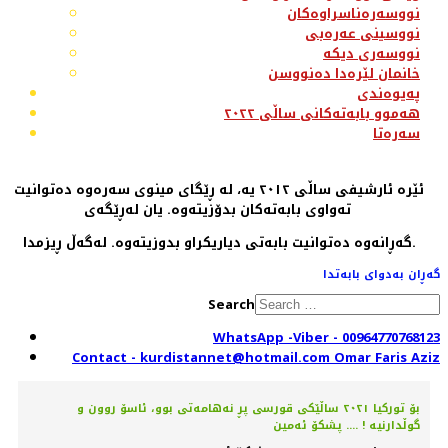
نووسەرەناسراوەکان
نووسینی عەرەبی
نووسەری دیکە
خانمان لێرەدا دەنووسن
پەیوەندی
هەموو بابەتەکانی ساڵی ٢٠٢٢
سەرەتا
ئێرە ئارشیفی ساڵی ٢٠١٢ یە، لە ڕێگای مینوی سەرەوە دەتوانیت
تەواوی بابەتەکان بدۆزیتەوە. یان لەڕێگەی
گەڕانەوە دەتوانیت بابەتی دیاریکراو بدوزیتەوە. لەگەڵ ڕیزمدا.
گەڕان بەدوای بابەتدا
Search
WhatsApp -Viber - 00964770768123
Contact - kurdistannet@hotmail.com Omar Faris Aziz
بۆ تورکیا ٢٠٢١ ساڵێکی قورسی پڕ نەهامەتی بوو، ئاسۆ روون و
گوڵدارنیە ! .... پشکۆ ئەمین