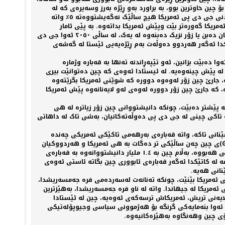
 تر، ڕێژەیەکی خێرا وباشە، بەڵام بۆ چين خاوترين بوو، بە براورد بەو ڕێژە بەرز وسەيرەی کە لە
ساڵانی پێشوودا هەيبووە. بۆ نموونە ساڵی ٢٠٠٧ ئەو ڕێژەیە لە سەروو ١٤٪ بووە. لە کاتێکدا لە ساڵی ٢٠٠٠ەوە تا ساڵی ٢٠١٩ ڕێژەی گەشەکردنی جی دی پی ئەمريکا هيچ ساڵێک نەگەيشتووەتە ٥٪ واتە
مريکا گەورەتر بێت وپێش ئەمريکا بداتەوە. بە پێی ئامار
وپێشبينيەکانی دەزگای کارينگی بۆ ئاشتی نێودەوڵەتی، لە ساڵی ٢٠٣٠ وبۆ چەن ساڵێک دوای ئەوە، ئەمريکا وچين لە ڕووی ئابوورييەوە یەکسان دەبن یا زۆر نزيک دەبنەوە لە یەک، لە ساڵی ٢٠٥٠ ئەوا جی دی
ەدا، بەڵام ئەمە لە کاتێکدا ئەگەر هەردوو دەوڵەت بەم ڕێژەیەیی ئێستا لە گەشەی
 دەبێت بزانين، ئەو تێپەڕاندنە تەنها بە قەبارە وژمارە
لە پێش چينەوەیە. لە ئیستادا ئەوەی کە چين دەتوانێت بيری
، جارێ چين زۆر لەوەوە دوورە کە شوێنی ئەمريکا بگرێتەوە
، کە جارێ چين زۆر دوورە لەوەی لەو لایەنانەوە پێش ئەمريکا
لە پێشتر دەبێت، چونکە دانيشتووانی چين زۆر زیاترە لە هی
 تاکی چينی لە جی دی پی دەوڵەتەکانيان، بەشی تاک لە داهاتی
 باسکردنی کێبرکێی نێوان ئەمريکا وچين لە قەبارەی (GDP) ئەويش توانای بەرهەمهێنانی تاکە، واتە قەبارەی بەرهەمی تاکێکی ئەمريکی چەندە
وهی چينيەک چەندە (individual productivity)، لەمەشدا ئەمريکا جارێ، بە جياوازييەکی زۆر گەورە لە پێش چينەوەیە. بۆ نموونە، گريمان (GDP)ی چين چەن ساڵێکی تر دەگات بە هی ئەمريکا و هەردووکيان
قەبارەی (GDP)ەکەیان دەگاتە ٢٥ مليار دۆلار، لێرەدا دەبێت بزانرێت کە ئەمريکا بە ٣٣٠ مليۆن دانيشتووانەوە بە قەبارەی ٢٥ مليار دۆلار بەرهەمی هەبووە، بەڵام چين بە ١.٤ مليار دانيشتووانەوە بە قەبارەی
مە لە کاتێکدا ئەگەر قەبارەی ئابووری چين بگاتە ئاستی ئەوەی
ی ئەمريکا بێنێت، چونکە تەنانەت لەسەردەمی فرە جەمسەريشدا،
ەمريکا لە جيهاندا. واتە لە ناو فرە جەمسەريشدا، بەهێزترين
ایەنی تريش، ئەمريکاش ترسەکەی ئەوەیە، چين لە ئێستادا
ت، ئەوا بنەمایەکی گرنگە بۆ هەژموونی سياسی وجيوپۆلەتيکی
ۆی چين وهەنگاوە بەهێزەکانيەوە.