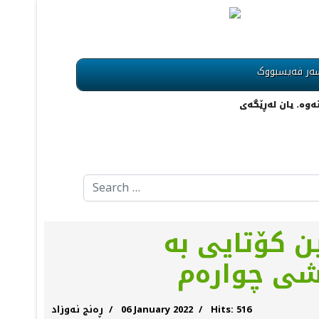
ch
ەر فەیسبووک
ين کۆتایی بە
ەشی چوارەم
Hits: 516
06 January 2022
ڕەنج نەوزاد