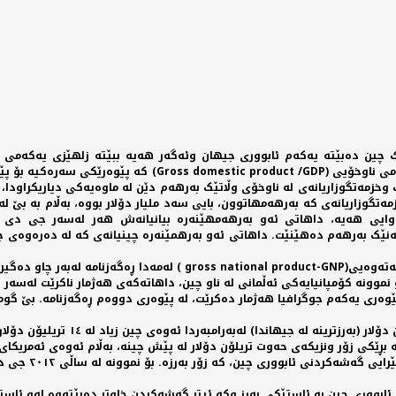
زيک چين دەبێتە یەکەم ئابووری جيهان وئەگەر هەیە ببێتە زلهێزی یەکە
دەبەستێت بە پێوەری ئابووری ولەناويشدا پێوەری تێكڕای بەرهەم
مەتگوزاريانەی لە ناوخۆی وڵاتێک بەرهەم دێن لە ماوەیەکی دياريکراودا، ب
ەک وخزمەتگوزاريانەی کە بەرهەمهاتوون، بایی سەد مليار دۆلار بووە، بەڵام بە بێ
ژئاوایی هەیە، داهاتی ئەو بەرهەمهێنەرە بيانيانەش هەر لەسەر جی دی 
چەنێک بەرهەم دەهێنێت. داهاتی ئەو بەرهمێنەرە چينيانەی کە لە دەرەوەی 
موونە کۆمپانيایەکی ئەڵمانی لە ناو چين، داهاتەکەی هەژمار ناکرێت لەسەر جی
ەری یەکەم جوگرافيا هەژمار دەکرێت، لە پێوەری دووەم ڕەگەزنامە. بێ گومان 
جی دی پی ئەمريکا بۆ ساڵی ٢٠١٩ بريتی 
ێ بە بڕێکی زۆر ونزيکەی حەوت تريلۆن دۆلار لە پێش چينە، بەڵام ئەوەی ئەمريک
ەيشتنی ئابووری چين بە ئاستێکی بەرز وکە ئيتر گەشەکردن خاوتر دەبێتەوە لەو ئ