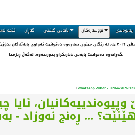
پەیوەندی
نووسەرەکان
بابەتی گشتی
گەڕان
ئێمە لەس
گەڕانەوە دەتوانیت بابەتی دیاریکراو بدوزیتەوە. لەگەڵ ڕیزمدا.
WhatsApp -Viber - 00964770768123
 وپيوەندييەکانيان، ئایا چ
نێت؟ ... ڕەنج نەوزاد - ب