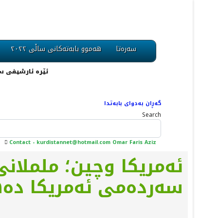
سەرەتا
هەموو بابەتەکانی ساڵی ٢٠٢٢
ئێرە ئارشیفی ساڵی ٢٠١٢ یە، لە ڕێگای مینوی سەرەوە دەتوانیت تەواوی بابەتەکان بدۆزیتەوە. یان لەڕێگەی
گەڕان بەدوای بابەتدا
Search
Contact - kurdistannet@hotmail.com Omar Faris Aziz
ئەمريکا وچين؛ ململانێ
سەردەمی ئەمريکا دەهێ