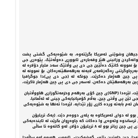
می جيهان وشوێنی ئەمريکا بگرێتەوە، بە شێوەیەکی گشتی پشت
ی ناوخۆیی (Gross domestic product /GDP) کە پێوەرێکی سەرەکيە بۆ پێوانەکردن وزانينی هێز وقەبارەی ئابووری دەوڵەتێک. پێوەری جی
ۆ نموونە کاتێک دەڵێين جی دی پی وڵاتێک سەد مليار دۆلارە لە
 لەبەرچاوگرتنی ڕەگەزنامەی لایەنە بەرهەمهێنەرەکان. بۆ نموونە لە
پی چين هەژمار دەکرێت، چونکە لە (جی دی پی)دا جوگرافيا
چين بەرهەمهێنان دەکەن، لەسەر جی دی پی چين هەژمار ناکرێت،
لە بەرامبەردا پێوەرێکی تر هەیە پێی دەوترێت تێکرای بەرهەمی نەتەوەیی(gross national product-GNP ) لەمەدا ڕەگەزنامە لەبەر چاو دەگيرێت، لێرەدا (GNP)ی چين کۆی بەرهەم وخزمەتگوزاری هاووڵاتيان
 ئێن پی وڵاتی چين، بەڵام کۆمپانيایەکی چينی لە ئەڵمانيا،
ئەم بابەتە وردە کاری زۆر تێدایە، لێرەدا تەنها بە شێوەیەکی
بوو لە زیاد لە ٢١ تريليۆن دۆلار (بەرزترينە لە جيهاندا) لەبەرامبەردا ئەوەی چين زیاد لە ١٤ تريليۆن دۆلار بوو لە دوای ئەمريکاوە بە پلەی دووەم دێت. (یەک تريليۆن
ای ترساندوە وئەوەی وا دەکات کە چاوەڕوان بکرێت لە ئايندەیەکی
نزيک چين لەو ژمارەیەدا پێش ئەمريکا بکەوێت، بريتييە لە ڕێژەی خێرایی گەشەکردنی ئابووری چين، کە زۆر بەرزە. بۆ نموونە لە ساڵی ٢٠١٢ جی دی پی چين زیاتر بوو لە ٨ تريليۆن دۆلار، لەو کاتەوە تا ساڵی
استەدا، چين خاوترين ڕێژەی گەشەکردنی ئابووری هەبوو لەو ساڵەدا