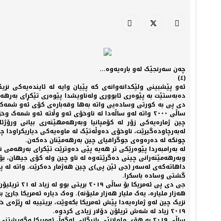
چەن سەرنجێک لەو بارەیەوە...
(٤)
ئەو پێشبينی ولێکدانەوانەی کە پێیان وایە لە ئايندەیەکی ن
دی پی بە کورتی وسادەیی واتە بەها وقەبارەی کۆی ئەو شمەک وخز
ساڵی ٢٠٠٠ واتە لەو ساڵەدا لە ناوخۆی ئەو وڵاتە ئەو شم
چين ژمارەیەکی زۆر لە کۆمپانيا وبەرهەمهێنەری بيانی ورۆ
لەبەرچاودەگيرێت، ناوخۆی دەوڵەتێک لە ماوەیەکی دياريکراودا 
چونکە لە دەرەوەی جوگرافيای چين بەرهەمێنان دەکەن.
وبەرهەمێنەرانی چينی دەگرێتەوە لە ناو چين ولە کۆی جيهان، بۆ ن
داهاتەکەی لەسەر (جی ئێن پی)ی چين هەژمار دەکرێت. واتە لە پێو
گشتی وسادە باسکرا.
هەزار مليارە، یەک مليار هەزار مليۆنە). وەک ديارە ئەمريکا جار
٢٠١٩ زیاد لە شەش تريلۆن دۆلار زیادی کردوە.
ساڵی ٢٠١٩ بە هۆی ململانێی بازرگانی لەگەڵ ئەمريکا وگ