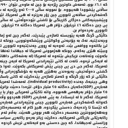
گەشەکردنی ساڵانەی ئابووری چين زۆر بەرزترە لە هی ئەمريکا، لێر
پی چين دەگات
ئابووری بەردەوام بن.
خاڵێکی گرنگ هەیە پێويستە ئاماژەی پێبدرێت، ئەگەر چين لەو ژمارە
وچەندێتيە، نەک بە چۆنيەتی وکوالێتی وپێشکەوتوویی، چونکە ئەم
لێ بکاتەوە وواقعی بێت، ئەوەیە لە ڕووی چەندێتيەوە ئابووری ئە
وببێتە هێزی یەکەم، چونکە هەژموونی ئەمريکا لە جيهاندا تەنها ب
بکەوێت وتەنانەت نزيکيش بێتەوە لە ئەمريکا (لە بەشەکانی داهات
لە لایەکی ترەوە، تانەت لە کاتی تێپەڕاندنی ئەمريکا لە لایەن چ
ئەمريکا، ئەگەر جی دی پی چينی پێش ئەمريکاش بکەوێت، ئەوا خۆش
گشتی دەوڵەتيش، پەيوەندی بەهێزی هەیە بە خۆشگوزەرانی وڵا
٢٥ مليار دۆلار بەرهەمی هەبووە، واتە تاکێکی ئەمريکی چوار یا
ئەمريکا، ئەگەر نا لە ئیستادا، بە پێی قەبارەی (GDP) هەردوو وڵات، ئەوا تاکێکی ئەمريکی زیاتر لە شەش هێندەی تاکێکی چينی بەرهەم وداهێنانی هەیە.
کەواتە گەشەکردنی قەبارەی ئابووری چينی وتێپەڕاندنی قەبارەی 
کە ئێستا تا ڕادەیەک دەستی پێکردوە، هيچ کام لە جەمسەرەکان لە
وبەهەژموونترين جەمسەر دەکرێت هەر بوونی هەبێت. بەڵام ئەم گ
رکابەرێکی بازرگانی ئەمريکایە، دەکرێت زیاتر بەرەو رکابەری سي
وزانستی لەجيهاندا، کە چين دەستی بەو لایەنانەی تريش کردوە 