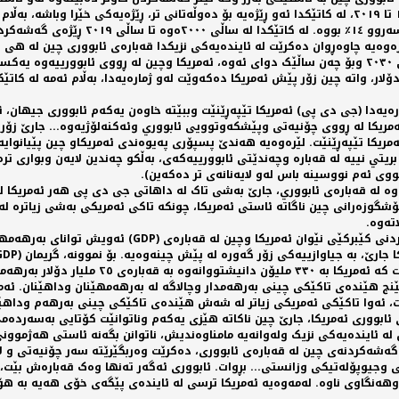
کە ٦،١٪ بوو، ئەمەش خاوترين ڕێژەیە بۆ چين لە ماوەی نێوان ١٩٩٠ تا ٢٠١٩، لە کاتێکدا ئەو ڕێژەیە بۆ دەوڵەتانی
ەوەیە چاوەڕوان دەکرێت لە ئايندەیەکی نزيکدا قەبارەی ئابووری چين لە هی ئە
ە ٤٦ تريليۆن دۆلار هی ئەمريکا دەگاتە ٣٨ تريليۆن دۆلار، واتە چين زۆر پێش ئەمريکا دەکەوێت لەو ژمارەی
یەدا (جی دی پی) ئەمريکا تێپەڕێنێت وببێتە خاوەن یەکەم ئابووری جيهان، ئەوا
ريکا لە ڕووی چۆنيەتی وپێشکەوتوویی ئابووري وئەکنەلۆژيەوە... جارێ زۆر 
مريکا تێپەڕێنێت. لێرەوەیە هەندێ پسپۆری پەيوەندی ئەمريکاو چين پێيانوایە
ريتي نييە لە قەبارە وچەندێتی ئابوورييەکەی، بەڵکو چەندين لایەن وبواری ترە
ووی ئەم نووسينە باس لەو لایەنانەی تر دەکەين).
ينەوە لە قەبارەی ئابووري، جارێ بەشی تاک لە داهاتی جی دی پی هەر ئەمريکا 
گوزەرانی چين ناگاتە ئاستی ئەمريکا، چونکە تاکی ئەمريکی بەشی زیاترە لە
تەوە.
خاڵێکی تر کە زۆر گرنگە و کەمتر ئاماژەی پێدەکرێت لە کاتی
 پێنج هێندەی تاکێکی چينی بەرهەمدار وچالاگە لە بەرهەمهێنان وداهێنان. ئە
ئابووری ئەمريکا، جارێ چين ناکاتە هێزی یەکەم وناتوانێت کۆتایی بەسەردەم
 ئايندەیەکی نزيک ولەوانەیە مامناوەنديش، ناتوانن بگەنە ئاستی هەژموونی ئ
ەشەکردنەی چين لە قەبارەی ئابووری، دەکرێت وەربگێرێتە سەر چۆنيەتی و ل
اسی وجيوپۆلەتيکی وزانستی... بڕوات. ئابووری ئەگەر تەنها وەک قەبارەش بێ
وهەنگاوی ناوە. لەمەوەیە ئەمريکا ترسی لە ئايندەی پێگەی خۆی هەیە بە ه