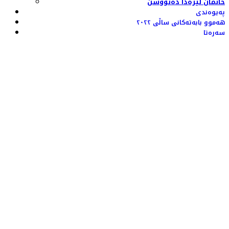
خانمان لێرەدا دەنووسن
پەیوەندی
هەموو بابەتەکانی ساڵی ٢٠٢٢
سەرەتا