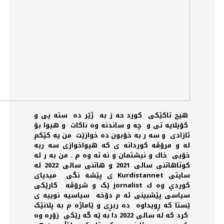
هيچ تاکێکی كورد حه ز به ژێر دە سته يى و
کۆیلایە تی و چە و ساندنە وە ناکات و هيوا بۆ
ئازادی و سه ر به خۆبون ده خوازێت من يه كێکم
له و مرۆڤە كوردانه ى كه هيواخوازى سه ربه
خۆیی خاك و نيشتمان و نه ته وه م . من به ر له
كوتاهاتنى سالى 2021 و هاتنى سالى 2022 له
سايتى Kurdistannet ى پێشە نگی ميدياى
كوردي وه ك jornalist ێک و شرۆڤە كارێکی
سیاسی پێشبینی ئە م دۆخە سياسيه نوييه ى
ێستا کە ڕویداوە ده ربڕی و ێاماژە م به پلانێک
كرد كه له سالى 2022 دا به ێە گە رێکی زۆرە وە