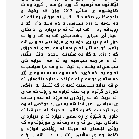
لێهاتوە مە ترسیە گە ورە بۆ سە ر کورد وە ک
هاوشێوە ی ساڵی 2017 چۆن کە رکوک و
ناوچە،کانی دیکە داگیر کران ئە مڕۆش ڕە نگە ئە
وو بومە لە رزە سیاسی و دە ولیە دژی کورد
ڕوبداتە وە . هه ڵبە تە ئە م بڕیارە ی دادگای
فيدراڵی عێراق پاشخانێکی هە یە هە ر وا لە
خۆڕا ئە م بڕیاری دۆسیە ی فرۆشتنی نە وتی هە
رێمی کوردستان لە م هە لو مە رجە ی ئە مڕۆی
کورد دژی بە کار دە هێنرێت یاحود ڕونتر بڵێین
ئە م مراوغە سیاسیە چە ند مە غزايه كى
سياسي له پشتە ، یە کێک له و مه غزا سياسيانه
ئە وە یە كه كورد بكه نه وه به نه ته وه ى ژێر
دە ستە ی دوهە م لە عێراڤدا ، دیارە بێگومان ئە
م قە يرانه سياسييه نويه ى كه ئێستا بە رۆکی
كوردى گرتوە وابه سته كراوه به و ڕۆڵە کە مە ی
ئە مریکا کە لە ڕۆژگاری ئە مڕۆدا لە سە ر ساحە
ی سیاسی عيراقدا هه يه تى به حوكمى ئە وە
ی هێزە شە ڕکە رە کانی ئە مریکا لە عيراقدا نه
ماون به شێوە ی ڕە سمی . دياره ئە م برياره ى
دادگای فیدراڵی ئە و دە رفە تە ی قۆزتۆتە وە کە
ڕۆڵی ئێستای ئە مریکا لە ڕۆڵێکی لاوازە و
هاوشێوە ی ساڵانی پێشتر نییە ، هە ر بۆیە