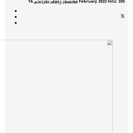
Hits: 335
16 February 2022
مەنسور ڕەوف بەرزنجی