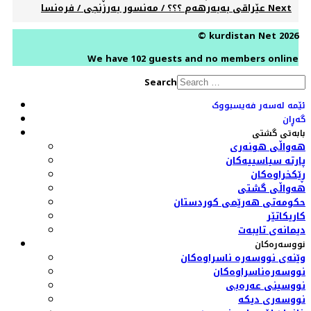
Next
عێراقی بەبەرهەم ؟؟؟ / مەنسور بەرزنجی / فرەنسا
© kurdistan Net 2026
We have 102 guests and no members online
Search
ئێمە لەسەر فەیسبووک
گەڕان
بابەتی گشتی
هەواڵی هونەری
پارتە سیاسییەکان
ڕێکخراوەکان
هەواڵی گشتی
حکومەتی هەرێمی کوردستان
کاریکاتێر
دیمانەی تایبەت
نووسەرەکان
وێنەی نووسەرە ناسراوەکان
نووسەرەناسراوەکان
نووسینی عەرەبی
نووسەری دیکە