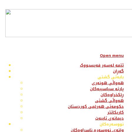
Open menu
ئێمە لەسەر فەیسبووک
گەڕان
بابەتی گشتی
هەواڵی هونەری
پارتە سیاسییەکان
ڕێکخراوەکان
هەواڵی گشتی
حکومەتی هەرێمی کوردستان
کاریکاتێر
دیمانەی تایبەت
نووسەرەکان
وێنەی نووسەرە ناسراوەکان