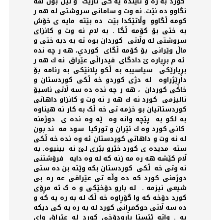
كورد به ره و ئایندە یە کی تاریک و لێڵ بون هه
نگاوو دە نێت. نه وت و سامانى سروشتى له هه ر
كومه ڵگاوو وڵاتێکدا بێت ده بێتە مايه ى خۆش
به ختی بۆ کۆمە ڵگا . به لام نه وت و كانزاى
سروشتى له وڵاتی كوردان بوه ته به دبه ختى و
ماڵ وێرانی بۆ کۆمە ڵگای كوردي، هه ر چە ندە
ئە م بڕیارە ێ دادگای فيدراڵی عێراق نه ك هه ر
بڕیارێکی سياسيبه به ڵکو پلانێکی بە رنامە بۆ
داڕێژراوە لە دژی کوردو خە ڵکی کوردستان و
خاکی کوردان ، هه ر چە ندە دە سە ڵاتی ناسیۆ
نالیزمی كورد نه ك هه ر نه وت و كانزاو داهاتى
كوردستاتيان بو خزمه تى خه ڵک به كار نه هيناوه
به لکو بە پێچە وانە وە ێە وە ندە ی دوژمنە
كانى كورد وه ك ئێران و تورکیا سود مە ند بون
له نه وت و داهاتى كوردستان ئە وە ندە خە ڵکی
ستە مديده ى كورد خێرو بێری لێ نە بينيوه. به
ڵام کێشە هە رە مە زنە کە لە وە دایە فرۆشتنی
نە وتی خە ڵکی كوردستان بكه وێتە بن دە ستی
دوژمنی کورد کە دە وڵە تی عێراقی عە رە بی
شیعی نیزمە . لە بارو دۆخێکی و ە ک ئە مڕۆی
کورد دۆخە کە وا گۆڕاوە خە ڵک لە بە رە یە کە و
دە سە ڵاتی حوکمڕانی کورد لە بە رە یە کی دیکە
یە . واتە ئێستا بارودۆخی کورد لە عێراق وای