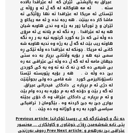
عيراق به پاڵپشتی ئێران کە لە عێراقدا باڵادە
ستە . ئە مە هاوکاتە لە گە ڵ ئە و ڕۆڵە ی
ئێستای ئە مریکا لە عێراقدا تە نها ڕۆڵێکی تە
ماشا کار دە بینێت . هه رجە ندە چ ئە مە ریکاو چ
ئێران و چ تورکیا زور بە رژە وە ندی هاوبە شیان
هە یە لە عێراقدا . ڕە نگە ئە م پلانە ی ئە مڕۆی
دە وڵە تی کە دژ بە کورد کرتویە تیە بە ر ڕە نگە
هاوتە ریب بێت لە گە ڵ بە رژە وە ندیە هاوبە شە
کانی ئە مریکا . چونکە لە عێراقدا دە وڵە تێکی ڕە
سمی نیە هە ر بۆیە وڵاتانی بڕیار بە دە ستی
جیهان مامە ڵە لە گە ڵ دە وڵە تی عێراقی عە رە
بی شیعی دە کە ن نە ک نە تە وە یە کی کوردی
بێ دە وڵە ت . هه ر بۆیە پێویستە ئێستا
ناسێۆنالیزمی کورد شه قامى ده ولی بجوڵێنێت
لە دژی ئە م بڕیارە ی دادکای فيدرالى عيراق.
ئە گە ر بێت و دۆخە کە بە م جۆرە بە ردە وام بێت
و ئە م بڕیارە ی دادکای عێراڤ وە ک خۆی بجێتە
بواری جێ بە جێ کردنە وە ، بێگومان ( ترافیکی
سیاسی کورد بە رە و کوژانە وە دە چێت . )
Previous article: جه نگ و كوشتارگە کە ی روسيا ئۆکرانیا
پێی نايه شەشەمين ڕۆژی خوێناوی و کاولکاری ... مەنسور
Next article: عێراقی بێ بەرهەم و
Prev
ڕەوف بەرزنجی