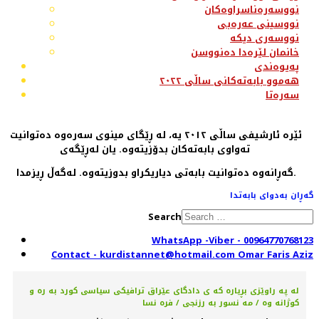
نووسەرەناسراوەکان
نووسینی عەرەبی
نووسەری دیکە
خانمان لێرەدا دەنووسن
پەیوەندی
هەموو بابەتەکانی ساڵی ٢٠٢٢
سەرەتا
ئێرە ئارشیفی ساڵی ٢٠١٢ یە، لە ڕێگای مینوی سەرەوە دەتوانیت
تەواوی بابەتەکان بدۆزیتەوە. یان لەڕێگەی
گەڕانەوە دەتوانیت بابەتی دیاریکراو بدوزیتەوە. لەگەڵ ڕیزمدا.
گەڕان بەدوای بابەتدا
Search
WhatsApp -Viber - 00964770768123
Contact - kurdistannet@hotmail.com Omar Faris Aziz
له پە راوێزی بڕیارە كه ى دادگای عێراق ترافیکی سیاسی کورد بە رە و
کوژانە وە / مه نسور به رزنجی / فرە نسا