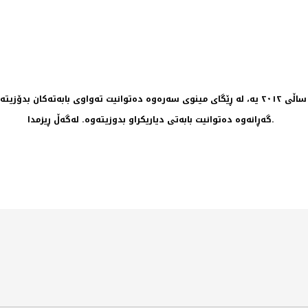
گەڕانەوە دەتوانیت بابەتی دیاریکراو بدوزیتەوە. لەگەڵ ڕیزمدا.