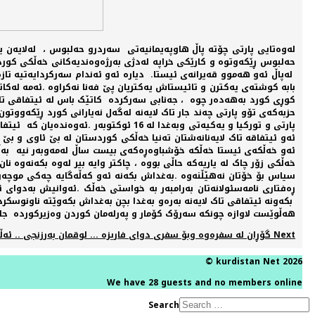
لەوەتايی پارتی چۆتە پاڵ هاوپەيمانيەتی سەردرو حەلبوس ، لەلايەن ي
حەلبوس ڕێکەوتوە و کارێکی خراپە لەدژی بەرژەوەنديەکانی خەڵکی کوردس
لەپاڵ ئەو هەموو قەيرانەی ئيستا. ديارە ئەو ئەندام سەرکردايەتيە تازە
بابە کوشتەی يەکترن و تائيستاش يەکتريان پێ فەنا نەکراوە .ئەمە لەکا
کوڕی کورد بەهەدەر چوە ، جەنابی سەرکردە کاتێک باس لە ئيتفاقی تاک 
پارتی و تورکيا و يەکيەتی وبەغدا لە 16
ئەو ئيتفاقە تاک لايەنانەشتان تەنيا خەڵکی کوردستان لە بێ ئاوی و ب
ئەو خەڵکەی ئيستا خەڵکە خۆشباوەڕەکەی بيست ساڵ لەمەوبەر نيە بەڵکو
خەڵکی زۆر چاک لە ياريەکە حاڵی بووە ، چاکتر وايە بير لەوە بکەنەوە 
سياس بۆ خۆتان نەهێڵنەوە .بەغداش بکەنە ئەو کەڵەگايە چەکی موچەو 
ڕەفتاری نامەسئولانەتان بەرامبەر بە خواستی خەڵک .ئەوانيش بەدوای 
بکەونە ئيتفاقی تاک لايەنە بەرەو بەغدا بچن بەغداش بکەوێتە ناونوسکر
هەڵوێست لاوازە چونکە سەرۆک کۆمار و پەرلەمان کوردن وەزيرکوردە جا بۆ
Next
Next article: گۆڕان لە سفرەوە وبۆ سفری دوای فاريزە ... لوقمان بەرزنجی .. ئەڵمانيا
© kurdistan Net 2026
We have 28 guests and no members online
Search