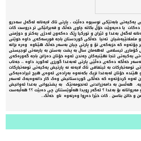
يەکيەتی بابەتێکی نوسيوە دەڵێت ، پارتی تاک لايەنانە لەگەل سەدرو
ە دەکات يا دەيەوێت خۆڵ بکاتە چاوی خەڵک و قەيرانێکی تر دروست کات
نانە لەگەل بەغدا و ئێران و تورکيا ڕێک دەکەون لەدژی يەکتر و دوژمنی
 لەو ململانێيەشيان تەنيا خەڵکی کوردستان باجە قورسەکەی داوە خوێنی
 چۆتەوە کە حزبەکەی تۆ و پارتی چيان بەسەر خەڵک هێناوە وەرە بزانە
کەووتون ئەوەتا پارتی و بەعس لە 31 ئاب ساڵی 1996 و يەکيەتی و سوپای پاسدارانی کۆماری ئيسلامی لەهەمان ساڵ بە پشت بەستن بە يارمەتی لوجيستی
ئەندامی سەرکردايەتی يەکيەتی ئنجا نهێنيەکان چەندن ئەوە خۆتان دەزانن باجە گەورەکەی
ەسەر خەڵکە دەکەی دەڵێی پارتی لەبەغدا گورزی لەکورد داوە .، جەناب
ومەتبارکات بە ئيتفاقی تاک لايەنە نە پارتيش يەکيەتی تومەتبارکات
 و هێندە خۆتان لەبەغدا نزيک بکەنەوە بەڕادەی ئەوەی هيچ ئيرادەيەکی
تان لەوە کردۆتەوە کە خەڵکی کوردستانيش وەک کار دانەوەيەک لەسەر
تيە. هەڵسن بە دامەزراندنی ئەنجومەنێک بە پشتيوانی بەغدا ئەوانيش
 مەرواتانە بۆ بەغدا ؟ ئەگەر ڕويدا هەڵوێستتان چی دەبێت ؟؟ هەڵبەست
 و خائن بناسن . کات خێرا دەڕوا وەرنەوە ناو خەڵک..