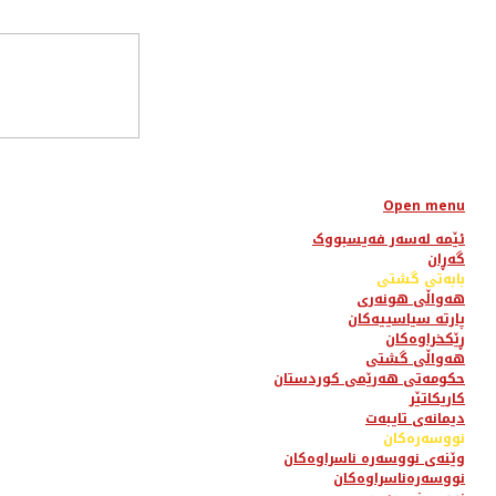
Open menu
ئێمە لەسەر فەیسبووک
گەڕان
بابەتی گشتی
هەواڵی هونەری
پارتە سیاسییەکان
ڕێکخراوەکان
هەواڵی گشتی
حکومەتی هەرێمی کوردستان
کاریکاتێر
دیمانەی تایبەت
نووسەرەکان
وێنەی نووسەرە ناسراوەکان
نووسەرەناسراوەکان