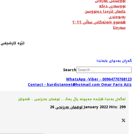
نووسینی عەرەبی
نووسەری دیکە
خانمان لێرەدا دەنووسن
پەیوەندی
هەموو بابەتەکانی ساڵی ٢٠٢٢
سەرەتا
ئێرە ئارشیفی ساڵی ٢٠١٢ یە، لە ڕێگای مینوی سەرەوە دەتوانیت تەواوی بابەتەکان بدۆزیتەوە. یان لەڕێگەی
گەڕان بەدوای بابەتدا
Search
WhatsApp -Viber - 00964770768123
Contact - kurdistannet@hotmail.com Omar Faris Aziz
لەگەل بەغدا هێندە مەچونە پاڵ يەک ... لوقمان بەرزنجی .. هەولێر
Hits: 299
26 January 2022
لوقمان بەرزنجی