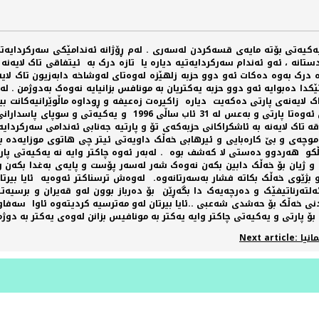
ەکيەتی بۆتە مايەی قسەکردن لەسەری . لەم ڕۆژانە ئەندامێکی سەرکردايەتی 
تانە ، ئەو ئەندام سەرکردايەتيە ديارە يا تازە درک بە ئيتفاقی تاک لايەن
 درک بەوە دەکات ئەو دوو حزبە زلهێزە لەوەتای لەوشاخە دابەزيون تاک لايە
تێکدا دەبوايە ئەو دوو حزبە يەکتريان بە مونافس بزانيايە نەوەک بەدوژمن .
لايەنەی پارتی دەکەيت ديارە زاکيرەت زەعيفە و ڕوداوە ماڵوێرانيەکانت بير
حزبەکەی تۆو پارتی چەند جار تاک لايەنە لەگەل نەيارانی کورد ڕێ
 ئوکتوبەر .ئەوەندەيان کە ئيتفاقە تاک لايەنە بە ئاشکراکانی حزبەکەی تۆ و پارتيە جەنابی 
ێ موچەی و بێ کارەبايی و ئيرهابی خەڵک داويەتی ئيتر چی هاتوی موزايەدە ب
 هەردوو دەستی لا کەشف بوە . لەبەر ئەوە چاکتر وايە نە يەکيەتی پارتی ت
نان و ژيان بۆ خەڵک دابين بکەن نەوەک شەر لەسەر پۆست و پايەی بەغدا بکەن
بژێوی خەڵک بکاتە فشار بەسەرتانەوە. لەوەش ترسناکتر ئەوەيە ئايا بير
ئەلتەرناتيفێک و دەرچەيەک دا بگەڕێن بۆ دەرباز بوون لەو قەيران و برسيە
دنی خەڵک بۆ حەشدی شەعبی ..ئايا بيرتان لەو مەترسيە کرديتەوە ئاوا سەفاو
 پارتی و يەکيەتی چاکتر وايە يەکتر بە مونافيس بزانن لەوەی يەکتر بە دوژمن