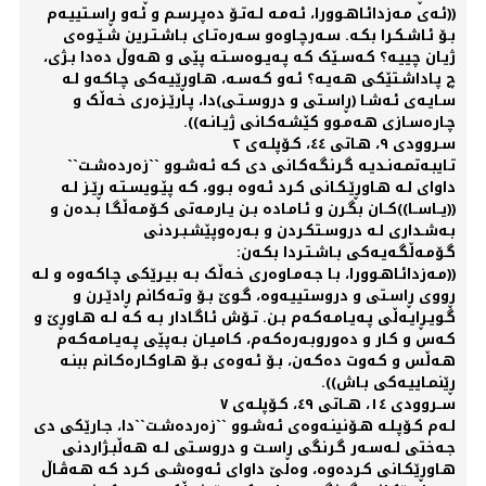
((ئـەی مـەزدائـاهـوورا، ئـەمـە لـەتـۆ دەپـرسـم و ئـەو ڕاسـتییـەم
بـۆ ئـاشـکـرا بکـە. سـەرچـاوەو سـەرەتـای بـاشـتـرین شـێـوەی
ژیـان چییـە؟ کـەسـێک کـە پـەیـوەسـتـە پێی و هـەوڵ دەدا بـژی،
چ پـاداشـتێکی هـەیـە؟ ئـەو کـەسـە، هـاوڕێیـەکی چـاکـەو لـە
سـایـەی ئـەشـا (ڕاسـتی و دروسـتـی)دا، پـارێـزەری خـەڵک و
چـارەسـازی هـەمـوو کێشـەکـانی ژیـانـە)).
سـروودی ٩، هـاتی ٤٤، کـۆپلـەی ٢
تـایبـەتمـەنـدیـە گـرنگـەکـانی دی کـە ئـەشـوو ``زەردەشـت``
داوای لـە هـاوڕێـکـانی کـرد ئـەوە بـوو، کـە پێـویسـتـە ڕێـز لـە
((یــاســا))کــان بگـرن و ئـامـادە بـن یـارمـەتی کـۆمـەڵگـا بـدەن و
بـەشـداری لـە دروسـتکـردن و بـەرەوپێشـبـردنی
گـۆمـەڵگـەیـەکی بـاشـتـردا بکـەن:
((مـەزدائـاهـوورا، بـا جـەمـاوەری خـەڵک بـە بیـرێکی چـاکـەوە و لـە
ڕووی ڕاسـتی و دروستییـەوە، گـوێ بـۆ وتـەکانم ڕادێـرن و
گـویـڕایـەڵی پـەیـامـەکـەم بـن. تـۆش ئـاگـادار بـە کـە لـە هـاوڕێ و
کـەس و کـار و دەوروبـەرەکـەم، کـامیـان بـەپێی پـەیـامـەکـەم
هـەڵس و کـەوت دەکـەن، بـۆ ئـەوەی بـۆ هـاوکـارەکـانم ببنـە
ڕێنمـاییـەکی بـاش)).
ســروودی ١٤، هــاتی ٤٩، کـۆپلـەی ۷
لـەم کـۆپـلـە هـۆنینـەوەی ئـەشـوو ``زەردەشـت``دا، جـارێکی دی
جـەختی لـەسـەر گـرنگی ڕاسـت و دروسـتی لـە هـەڵبـژاردنی
هـاوڕێکـانی کـردەوە، وەلێ داوای ئـەوەشـی کـرد کـە هـەڤـاڵ