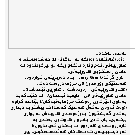
بـەشـی یـەکـەم..
ڕۆژی (ڤـالانتـاین) ڕۆژێکـە بـۆ ڕێـزگـرتن لـە خـۆشـەویسـتی و
هـاوڕێیـەتی. ئـەم وتـارە بـانگـەوازێکـە بـۆ بیـرکـردنـەوە لـە
مـانـای ڕاسـتگـۆیی هـاوڕێیـەتی.
``لاری گرانت/Larry Grant`` بـەم دەربـڕینـەی خـوارەوە،
هـەسـتێکی زۆر مـەزن لای مـرۆڤ دروسـت دەکـا:
((هـەر هـاوڕێیـەکی ``زەردەشـت``، هـاوڕێی ئێمـەشـە))..
مـانـای هـاوڕێیـەتی لای ``دایڤیـد ئیسـحـاق/`` لـە کتێبـەکـەیـدا
بـەنـاوی (فێـرکـاری ڕەوشـتـە مـرۆڤـایـەتیـەکـان/) پێنـاسـە کـراوە:
((وەک ئـەوەی لـەگـەڵ هـەنـدێک کـەسـدا کـە پێشـتـر بـە دیـداری
یـەکـدی گـەیشـتـوون، بـەرژەوەنـدی هـاوبـەش لـە بـواری
پیشـەیی، یـان کـاتی پشـوو و هـاوکـاری یـەکـدی بـە
ئـارەزوومـەنـدی هـەردوو، بـە یـەکـدی گـەیـانـدوون))..
ئـەو دیسـیپلینـەی کـە بـەهـاکـان هـەڵـدەسـەنگێنێ، پێی