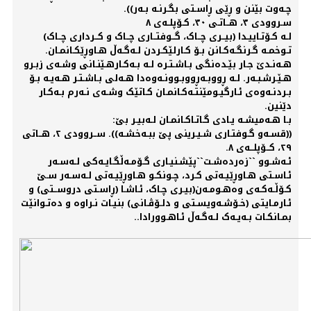
چـەوت بێنن و ڕێی ڕاسـتی بگـرنـە بـەر)).
سـروودی ٣، هــاتـی ٣٠، کـۆپلـەی ٨
لـە کـۆتـاییـدا (بیــری چــاک، گــوفتــاری چــاک و کــرداری چــاک)
تـوخمـە گـرنگـەکـانن بـۆ کـارلێکـردن لـەگـەڵ هـاوڕێکـانمـان.
هـەنـدێ جـار بێـدەنگی بـاشـتـرە لـە بـەکـارهـێنـانی وشـەی زبـرو
هـێـرشـبـەر. لـە ڕووبـەڕووبـوونـەوەدا هـەلی بـاشـتـر هـەیـە بـۆ
بـردنـەوەی ئـارگیـومێنتـەکـانمـان کـاتێک وشـەی نـەرم بـەکـار
دێنین.
بـا هـەمیشـە یـادی گـاتـاکـانمـان لـەبیـر بێ:
((قسـەو گـوفتـاری شـیـرینی پێ ببـەخشـە)). ســروودی ٢، هــاتی
٢٩، کــۆپلــەی ٨.
ئـەشـوو ``زەردەشـت``پێشـنیـاری گـۆمـەڵگـایـەکی لـەسـەر
ئـاسـتی هـاوڕێیـەتی کـرد، چـونکـو هـاوڕێیـەتی لـەسـەر سـێ
کـۆڵـەکـەی وەهـومـەن(بیـری چـاک، ئـاشـا (ڕاسـتی دروســتی) و
ئـارمـایتی (خـۆشـەویسـتی و دلـۆڤـانی) بنیـات نـراوە و دەتـوانێت
بمـانکـات بـەیـەک لـەگـەڵ ئـاهـوورادا..