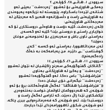
ســروودی ١، هــاتــی ٢٨، کـۆپلــەی ٢
چـەمکـی هـاوڕێیـەتی بـۆ ئـەشـوو ``زەردەشـت`` بـەپێی ئـەو
شـتـانـەی لێـرەدا بـاسـکـراوە، پێـویسـتـە لـە نزیکـەوە پـەیـوەنـدی
بـە هـاوڕێیـەتی ڕاسـت و دڵسـۆزانـەوە هـەبێ کـە مـەرجێکن لـە
مـەرجـەکـانی هـاوڕێیـەتی:
((ئـەی زەردەشـت، کێیـە دۆسـت و هـاوەڵی دروسـتکـاری تـۆ کـە
خـوازیـاری ڕاسـتی و دروسـتی بێت؟ کێیـە ئـەو کـەسـەی
بـەڕاسـتی نـاوی بـاش و سـەربـەرزی بـۆ ئـەنجـومـەنی مـوغـان
دەوێت؟
ئـەی مـەزدائـاهـوورا، بـەڕاسـتی ئـەو کـەسـە ``کـەی
گـوشـتـاسـب``ـی دلێـرە. مـن پـەیـامـەکـەت بـە خـەڵک
ڕادەگـەیـەنم)).
سـروودی ١١، هـــاتـی ٤٦، کــۆپلـەی ١٤
``گـاتـاکـان، گفتـوگـۆیـەکی سـەرنج ڕاکێشـیـان لـە نێـوان ئـەشـوو
``زەردەشـت`` و یـەکێ لـە هـاوڕێکـانی بـەنـاوی
``فێـراشـۆشـتـرا`` بـاس دەکـا. لـەو گفتـوگـۆیـەدا ئـەشـوو
``زەردەشـت`` نیگـەرانی خـۆی نیشـان دەدا:
((``فێـراشـۆشـتـرا هـڤـاگڤـا`` لـەگـەڵ هـاوەڵـەکـانت بـڕۆ بـۆ ئـەو
شـوێنـەی کـە هـەردووکمـان ئـاواتمـان خـواسـت بـەختـەوەری
تێکشـکـاوی تێـدا زاڵ دەبێت، کـە ئـارامی لـەگـەڵ ڕاسـت و
دروسـتیـدا بێت. ئـەو شـوێنـەی کـە فـەەرمـانـڕەوایی بیـری چـاکـە،
ئـەو شـوێنـەی شـکـۆی ئـاهـوورامـەزدای تێـدا دیـارە)).