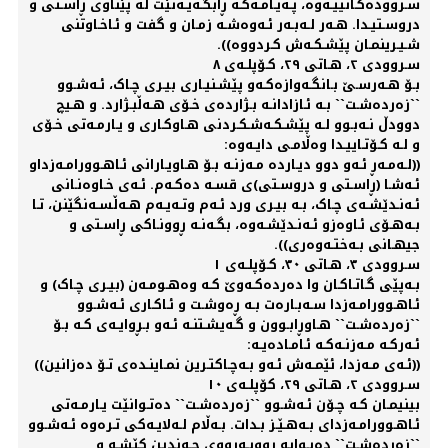
سـروودەکـانییـەوە، پـەیـامـەکـە ڕابگـەیـەنێت لە پێناوی ڕاسـتی و
دروسـتیـدا. هـەر لـەبـەر ئـەوەشـە زمـان و گفت و ئـاخـاوتنی
شـیـرینمـان پێشـکـەش کـردووە)).
سـروودی ٢، هـاتی ٢٩، کـۆپلـەی ٨
بـۆ هـەرسـێ بـانگـەوازەکـەو پێشـنیـاری بیـری چـاک، ئـەشـوو
``زەردەشـت`` بـە ئـازادانـە بـژاردەی خـۆی هـەڵبـژارد. و هـیچ
دوودڵ نـەبـوو لـە پێشـکـەشـکـردنی هـاوکـاری و یـارمـەتی خـۆی
و لـە کـۆتـاییـدا وەڵامـی دایـەوە:
((لـەمـەڕ ئـەو دوو دیـاردە مـەزنـە بـۆ هـاویـارانی ئـاهـوورامـەزداو
ئـەشـا (ڕاسـتی و دروسـتی)ی قسـە دەکـەم. ئـەی خـاوەنـانی
ئـەنـدێشـەی چـاک، بـە بیـری ورد ئـەم وتـەیـەم هـەڵسـەنگێنن، تـا
بـەهـۆی ئـاوەزو ئـەنـدێشـەوە، بگـەنـە ڕوونـاکی ڕاسـتی و
جیهـانی بـەختـەوەری)).
سـروودی ٣، هـاتی ٣٠، کـۆپلـەی ١
بـەپێی گـاتـاکـان وا دەردەکـەوێ کـە وەهـومـەن (بیـری چـاک) و
ئـاهـوورامـەزدا سـەبـارەت بـە ڕەوشـت و ئـاکـاری ئـەشـوو
``زەردەشـت`` هـاوڕابـوون و گـەیشـتنـە ئـەو بـڕوایـەی کـە بـۆ
ئـەرکـە مـەزنـەکـە ئـامـادەیـە:
((ئـەی مـەزدا، ئێمـەش ئـەو بـەچـاکتـرین نمـاینـدەی تـۆ دەزانین))
سـروودی ٢، هـاتی ٢٩، کۆپلـەی ١٠
بینیمـان کـە چـۆن ئـەشـوو ``زەردەشـت`` دەتـوانێت یـارمـەتی
ئـاهـوورامـەزدای بـەهـێـز بـدات. بـەڵام لـەلایـەکی تـرەوە ئـەشـوو
``زەردەشـت`` دەبـوایە ڕووبـەڕووی چـەندین کێشـە و