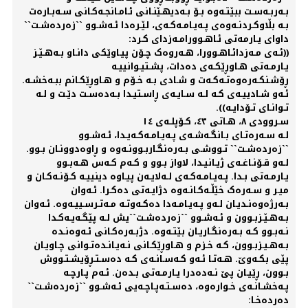
بـەربـەسـت ببێتـەوە بـۆ بـەدیهـێنـانی ئـامـانجـەکـانی سـەبـارەت
بـە بڵاوکـردنـەوەی پـەیـامـەکـەی، لێـرەدا ئـەشـوو ``زەردەشـت``
داوای یـارمەتی ئـاهـوورامـەزدای کـرد:
((ئـەی مـەزدائـاهـوورا، هـەروەک چـۆن پیـاوێکی دانـاو بـەهـێـز
یـارمـەتی هـاوڕێکـەی دەدات، پشـتیـوانییـە
ڕۆشـنکـەرەوەتـەکـەت و شـادی بـە خـۆم و هـاوڕێکـانم ببـەخشـە.
ئـەو شـادییـەی کـە لـە سـایـەی ڕاسـتیـدا بـەدەسـت دێـت و لـە
تـوانـای تـۆدایـە)).
سـروودی ٨، هـاتی ٤٣، کـۆپلـەی ١٤
لـە سـەرەتـای بـانگـەشـەی پـەیـامـەکـەیـدا، ئـەشـوو
``زەردەشـت`` تـووشـی بـەرەنگـاربـوونـەوە و ڕاوەدوونـان بـوو.
لـەو قـۆنـاغـەی ژیـانیـدا، لاواز بـوو و کـەم کـەس هـەبـوو
یـارمـەتی بـدا. پـەیـامـەکـەی لـەلایـەن پیـاوە دینییـە کـۆنـەکـان و
میـر و سـەرەک خێڵـەکـانـەوە دژایـەتی دەکـرا. ئـەوان
بـەرژەوەنـدیـان لـەو پـەیـامـەدا دەکـەوتـە مـەتـرسـییـەوە. ئـەوان
بـەهـێـزبـوون و ئـەشـوو ``زەردەشـت``یش لـە پێگـەیـەکـدا
نـەبـوو کـە بـەرەنگـاریـان بێتـەوە. دژبـەرەکـانی ئـەوەنـدە
بـەهـیـزبـوون، کـە خـزم و هـاوڕێکـانی نـەیـانـدەتـوانی چـاویـان
پێی بکـەوێ. هـەتـا ئـەو کـەسـانـەی کـە دەسـتـڕۆیشـتـووش
بـوون، ڕێیـان پێ نـەدەدرا یـارمـەتی بـدەن. ئـەم پـارچـە
پـەخشـانـەی خـوارەوە، دەسـتـەپـاچـەیی ئـەشـوو ``زەردەشـت``
دەردەخـا: