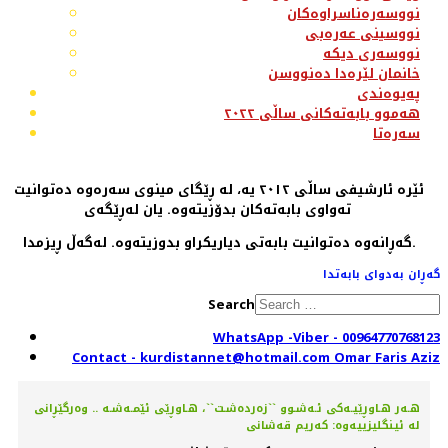
نووسەرەناسراوەکان
نووسینی عەرەبی
نووسەری دیکە
خانمان لێرەدا دەنووسن
پەیوەندی
هەموو بابەتەکانی ساڵی ٢٠٢٢
سەرەتا
ئێرە ئارشیفی ساڵی ٢٠١٢ یە، لە ڕێگای مینوی سەرەوە دەتوانیت
تەواوی بابەتەکان بدۆزیتەوە. یان لەڕێگەی
گەڕانەوە دەتوانیت بابەتی دیاریکراو بدوزیتەوە. لەگەڵ ڕیزمدا.
گەڕان بەدوای بابەتدا
Search
WhatsApp -Viber - 00964770768123
Contact - kurdistannet@hotmail.com Omar Faris Aziz
هـەر هـاوڕێیـەکی ئـەشـوو ``زەردەشـت``، هـاوڕێی ئێمـەشـە .. وەرگێڕانی
لە ئینگلیزییەوە: کەریم قەشانی