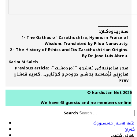
ــــــــــــــــــــــــــــــــــــــــــــــــ
ســەرچــاوەکــان:
1- The Gathas of Zarathushtra, Hymns in Praise of
Wisdom. Translated by Piloo Nanavutty.
2 - The History of Ethics and Its Zarathushtrian Origins.
By Dr. Jose Luis Abreu.
Karim M Saleh
Previous article: هـەر هـاوڕێیـەکی ئـەشـوو ``زەردەشـت``،
هـاوڕێی ئێمـەشـە بـەشـی دووەم و کـۆتـایی... کەریم قەشان
Prev
© kurdistan Net 2026
We have 45 guests and no members online
Search
ئێمە لەسەر فەیسبووک
گەڕان
بابەتی گشتی