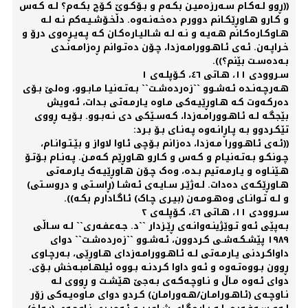
((ڕوو لـەکـام سـەرزەمیـن بکـەم و بـۆکـوێ کـۆچ بکـەم؟ لـە کـەس
و کـارو هـاوڕێکـانم دوورم دەخـەنـەوە. دڵخـۆشـیـەکم نـە لـە
هـاوکـارەکـانم هـەیـە و نـە لـە شـالیـارەکـان کـە پـەیـڕەوی درۆ و
خـراپـەن. ئـەی ئـاهـوورامـەزدا، چـۆن دەتـوانم ڕەزامـەنـدی
بـەدەسـت بێنم؟)).
سـروودی ١١، هـاتی ٤٦، کـۆپلـەی ١
هـەرچـەنـدە ئـەشـوو ``زەردەشـت`` بـەتـەنیـا مـابـوو، وەلێ بـۆی
دەرکـەوت کـە هـاوڕێیـەکی مـاوە یـارمـەتی بـدات، ئـەویش
بێجگـە لـە ئـاهـوورامـەزدا، کـەسـێکی دی نـەبـوو. بـۆیـە ڕووی
تێکـردوو بـە پـاڕانـەوە پـەنـای بـۆ بـرد:
((ئـەی ئـاهـوورا مـەزدا، دەزانم بـۆچی ئـاوا لاواز و بێـتـوانـام،
چـونکـو بـەتـەنیـام و کـەس و کـارو هـاوڕێم کـەمـن. پـەنـام بـۆتـۆ
هـێنـاوە و یـارمـەتیم بـدە، وەک چـۆن هـاوڕێیـەک یـارمـەتی
هـاوڕێکـەی دەدات. لـەژێـر سـایـەی ئـەشـا (ڕاسـتی و دروسـتی)
و لـە تـوانـای وەهـومـەن (بیـری چـاک) ئـاگـادارم بکـە)).
سـروودی ١١، هـاتی ٤٦، کـۆپلـەی ٢
بـەپێی ئـەو تـوێژینـەوانـەی ڕێـزدار ``د. جـەعفـەری`` لـە سـاڵی
١٩٨٩ پێشـکـەشـی کـردوون، ئـەشـوو ``زەردەشـت`` دوای
داواکـردنی یـارمـەتی لـە ئـاهـوورامـەزدای هـاوڕێی، بـەرچـاوی
ڕوون بـووەتـەوە و ئـەو داوا کـردنـە بـووە ئیلهـامبـەخش بـۆی.
دوای ئـەوە مـاڵ و نـاوچـەکـەی بـەجێ هێشـت و ڕووی لـە
نـاوچـەی (ئـاهـورامـان/هـەورامـان) کـردو دوای مـاوەیـەکی زۆر