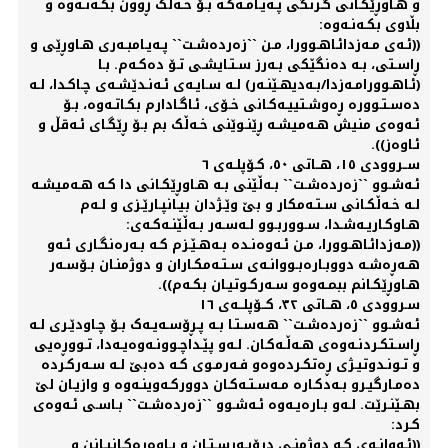
و هـاوڕێکـانی گـرنگی پـەیـامـەکـە بـۆ خـەڵک ڕوون بکـەنـەوە و
بڵاوی بکـەنـەوە:
((ئـەی مـەزدائـاهـوورا، مـن ``زەردەشـت`` پـەیـامبـەری هـاوڕێی و
ڕاسـتی، بـە دەنگێکی بـەرز سـتـایشـی تـۆ دەکـەم. بـا
(ئـاهـوورامـەزدا/بـەدیهـێنـەر) لـە سـایـەی ئـەنـدێشـەی چـاکـدا، لـە
دەسـتـوورە ڕەوشـتییـەکـانی خـۆی، ئـاگـادارم بکـاتـەوە، بـۆ
ئـەوەی منیش هـەمیشـە ڕێنـوێنی خـەڵک بم بـۆ ڕێگـای ئـەقڵ و
ئـاوەز)).
ســروودی ١٥، هــاتی ٥٠، کـۆپلـەی ٦
ئـەشـوو ``زەردەشـت`` بـەڵێنی بـە هـاوڕێکـانی دا کـە هـەمیشـە
لـە خـەڵکـانی سـتـەمکار و بێ وێـژدان بیـانپـارێـزی و لـەم
هـاوکـاریـەشـدا، سـووربـوو لـەسـەر بـەڵێنـەکـەی:
((مـەزدائـاهـوورا، مـن ئـەوەنـدە بـەهـێـزم کـە بـەرەنگـاری ئـەو
هـەڕەشـە دووبـارەبـووانـەی سـتـەمکـاران و دوژمنـان بـۆسـەر
هـاوڕێکـانم ببمـەوەو سـەرکـوتیـان بکـەم)).
سـروودی ٥، هــاتی ٣٢، کــۆپلــەی ١٦
ئـەشـوو ``زەردەشـت`` هـەسـتـا بـە پـڕۆسـەیـەک بـۆ چـاودێـری لـە
ڕاسـتکـردنـەوەی هـەڵـەکـان. لـەو پێـداچـوونـەوەیـەدا، تـووڕەیی
و تـونـدوتیـژی ڕەتکـردەوەو فـەرمـوی کـە دەبێ لـە سـەرکـردە
دەمـارگیـرو بـەدکـارە مـەسـتـەکـان دوورکـەوینـەوە و وازیـان لێ
بهـێنـرێت. لـەو بـارەیـەوە ئـەشـوو ``زەردەشـت`` بـاسـی ئـەوەی
کـرد:
((ئـەوانـەی کـە دوژمنـی درۆپـەرسـتـان و بـاوەڕەکـانیـانن و