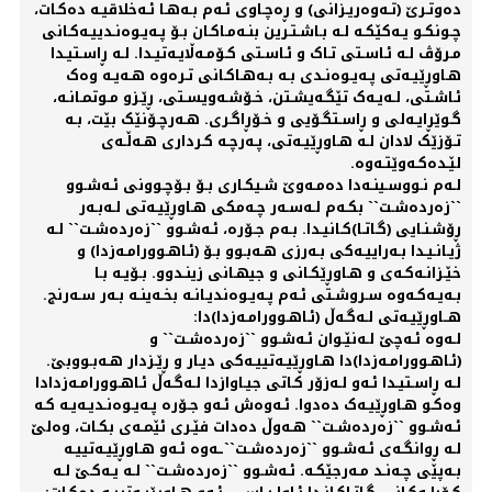
دەوتـرێ (تـەوەریـزانی) و ڕەچـاوی ئـەم بـەهـا ئـەخلاقیـە دەکـات،
چـونکـو یـەکێکـە لـە بـاشـتـرین بنـەمـاکـان بـۆ پـەیـوەنـدییـەکـانی
مـرۆڤ لـە ئـاسـتی تـاک و ئـاسـتی کـۆمـەڵایـەتیـدا. لـە ڕاسـتیـدا
هـاوڕێیـەتی پـەیـوەنـدی بـە بـەهـاکـانی تـرەوە هـەیـە وەک
ئـاشـتی، لـەیـەک تێگـەیشـتن، خـۆشـەویسـتی، ڕێـزو مـوتمـانـە،
گـوێڕایـەلی و ڕاسـتگـۆیی و خـۆڕاگـری. هـەرچـۆنێک بێت، بـە
تـۆزێک لادان لـە هـاوڕێیـەتی، پـەرچـە کـرداری هـەڵـەی
لێـدەکـەوێتـەوە.
لـەم نـووسـینـەدا دەمـەوێ شـیکـاری بـۆ بـۆچـوونی ئـەشـوو
``زەردەشـت`` بکـەم لـەسـەر چـەمکی هـاوڕێیـەتی لـەبـەر
ڕۆشـنـایی (گـاتـا)کـانیـدا. بـەم جـۆرە، ئـەشـوو ``زەردەشـت`` لـە
ژیـانـیـدا بـەراییـەکی بـەرزی هـەبـوو بـۆ (ئـاهـوورامـەزدا) و
خێـزانـەکـەی و هـاوڕێکـانی و جیهـانی زینـدوو. بـۆیـە بـا
بـەیـەکـەوە سـروشـتی ئـەم پـەیـوەندیـانـە بخـەینـە بـەر سـەرنج.
هــاوڕێیـەتی لـەگـەڵ (ئـاهـوورامـەزدا)دا:
لـەوە ئـەچێ لـەنێـوان ئـەشـوو ``زەردەشـت`` و
(ئـاهـوورامـەزدا)دا هـاوڕێیـەتییـەکی دیـار و ڕێـزدار هـەبـووبێ.
لـە ڕاسـتیـدا ئـەو لـەزۆر کـاتی جیـاوازدا لـەگـەڵ ئـاهـوورامـەزدادا
وەکـو هـاوڕێیـەک دەدوا. ئـەوەش ئـەو جـۆرە پـەیـوەنـدیـەیـە کـە
ئـەشـوو ``زەردەشـت`` هـەوڵ دەدات فێـری ئێمـەی بکـات، وەلێ
لـە ڕوانگـەی ئـەشـوو ``زەردەشـت``ـەوە ئـەو هـاوڕێیـەتییـە
بـەپێی چـەنـد مـەرجێکـە. ئـەشـوو ``زەردەشـت`` لـە یـەکـێ لـە