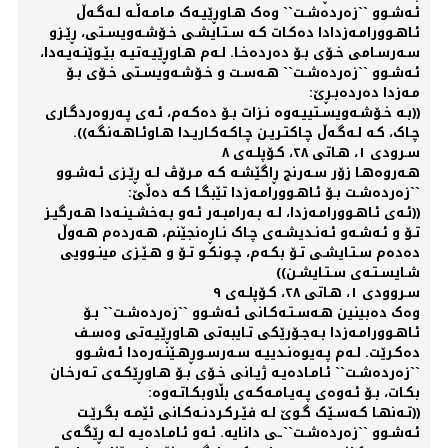
ئـەشـوو ``زەردەشـت`` وەک هـاوڕێیـەک مـامـەڵـە لـەگـەڵ
ئـاهـوورامـەزدادا دەکـات کـە سـتـایشـی خـۆشـەویسـتی، ڕێـزو
سـەرسـامی خـۆی بـۆ دەردەخـا. لـەم هـاوڕێیـەتیـە بێـوێنـەیـەدا،
ئـەشـوو ``زەردەشـت`` هـەسـت و خـۆشـەویسـتی خـۆی بـۆ
مـەزدا دەردەبـڕێ:
((بـە خـۆشـەویسـتییـەوە نـزات بـۆ دەکـەم، ئـەی پـەروەردگـاری
چـاک، کـە لـەگـەڵ چـاکتـریـن چـاکـەکـاریـدا هـاوئـاهـەنگـە)).
سـرودی ١، هـاتی ٢٨، کـۆپلـەی ٨
هـەروەهـا زۆر سـەرنج ڕاگێشـە کـە مـرۆڤ لـە ڕێـزی ئـەشـوو
``زەردەشـت بـۆ ئـاهـوورامـەزدا تێبگـا کـە دەڵێ:
((ئـەی ئـاهـوورامـەزدا، لـە بـەرامبـەر ئـەو بـەخشـینـەدا هـەرگیـز
تـۆ و ئـەشـەو ئـەنـدیشـەی چـاک نـاڕەنجێنم، هـەردەم هـەوڵ
دەدەم سـتـایشـی تـۆ بکـەم، چـونکـو تـۆ و هـێـزی مینـوویی
شـایسـتـەی سـتـایشـن))
سـروودی ١، هـاتی ٢٨، کـۆپلـەی ٩
وەک دەبینین هـەسـتـەکـانی ئـەشـوو ``زەردەشـت`` بـۆ
ئـاهـوورامـەزدا بـەجـۆرێکی تـایبەتی هـاوڕێیـەتی وەسـف
دەکـرێت. لـەم پـەیوەنـدییـە سـەرسـوڕهـێنـەرەدا ئـەشـوو
``زەردەشـت`` ئـامـادەیـە ژیـانی خـۆی بـۆ هـاوڕێکـەی تـەرخـان
بکـات، بـۆ ئـەوەی پـەیـامـەکـەی بڵاوبکـاتـەوە:
((تـەنهـا کـەسـێک گـوێ لـە فێـرکـردنـەکـانی ئێمـە بگـرێـت
ئـەشـوو ``زەردەشـت``ـی دانایە. ئـەو ئـامـادەیـە لـە ڕێگـەی