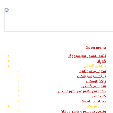
Open menu
ئێمە لەسەر فەیسبووک
گەڕان
بابەتی گشتی
هەواڵی هونەری
پارتە سیاسییەکان
ڕێکخراوەکان
هەواڵی گشتی
حکومەتی هەرێمی کوردستان
کاریکاتێر
دیمانەی تایبەت
نووسەرەکان
وێنەی نووسەرە ناسراوەکان