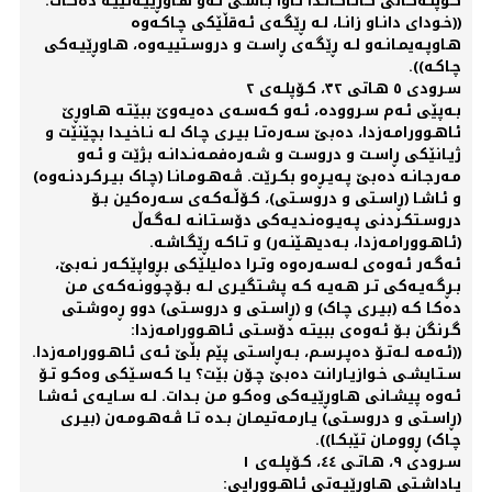
کـۆپلـەکـانی گـاتـاکـانـدا ئـاوا بـاسـی ئـەو هـاوڕێیـەتییـە دەکـات:
((خـودای دانـاو زانـا، لـە ڕێگـەی ئـەقڵێکی چـاکـەوە
هـاوپـەیمـانـەو لـە ڕێگـەی ڕاسـت و دروسـتییـەوە، هـاوڕێیـەکی
چـاکـە)).
سـرودی ٥ هـاتی ٣٢، کـۆپلـەی ٢
بـەپێی ئـەم سـروودە، ئـەو کـەسـەی دەیـەوێ ببێتـە هـاوڕێ
ئـاهـوورامـەزدا، دەبێ سـەرەتـا بیـری چـاک لـە نـاخیـدا بچێنێت و
ژیـانێکی ڕاسـت و دروسـت و شـەرەفمـەنـدانـە بژێت و ئـەو
مـەرجـانـە دەبێ پـەیـڕەو بکـرێت. ڤـەهـومـانـا (چـاک بیـرکـردنـەوە)
و ئـاشـا (ڕاسـتی و دروسـتی)، کـۆڵـەکـەی سـەرەکین بـۆ
دروسـتکـردنی پـەیـوەنـدیـەکی دۆسـتـانـە لـەگـەڵ
(ئـاهـوورامـەزدا، بـەدیهـێنـەر) و تـاکـە ڕێگـاشـە.
ئـەگـەر ئـەوەی لـەسـەرەوە وتـرا دەلیلێکی بڕواپێکـەر نـەبێ،
بـڕگـەیـەکی تـر هـەیـە کـە پشـتگیـری لـە بـۆچـوونـەکـەی مـن
دەکـا کـە (بیـری چـاک) و (ڕاسـتی و دروسـتی) دوو ڕەوشـتی
گـرنگن بـۆ ئـەوەی ببیتـە دۆسـتی ئـاهـوورامـەزدا:
((ئـەمـە لـەتـۆ دەپـرسـم، بـەڕاسـتی پێم بڵێ ئـەی ئـاهـوورامـەزدا.
سـتـایشـی خـوازیـارانت دەبێ چـۆن بێت؟ یـا کـەسـێکی وەکـو تـۆ
ئـەوە پیشـانی هـاوڕێیـەکی وەکـو مـن بـدات. لـە سـایـەی ئـەشـا
(ڕاسـتی و دروسـتی) یـارمـەتیمـان بـدە تـا ڤـەهـومـەن (بیـری
چـاک) ڕوومـان تێبکـا)).
سـرودی ٩، هـاتـی ٤٤، کـۆپلـەی ١
پـاداشـتی هـاوڕێیـەتی ئـاهـوورایی: