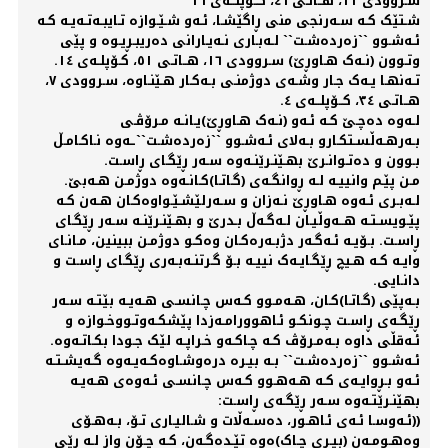
سـروودی ١١، هــاتـی ٤٦، کــۆپلــەی ١٦
شـتێک کـە سـەرنجی منی ڕاگێشـا، ئـەو شـێـوازە تـایبـەتـەیـە کـە
ئـەشـوو ``زەردەشـت`` لـەبـاری نـەیـارانی دەریبـڕیـوە و پێی
وتـوون (نـەک هـاوڕێ) سـروودی ١٦، هــاتـی ٥١، کـۆپلـەی ١٤.
تـەنهـا یـەک جـار وشـەی دوژمنـی بـەکـار هـێنـاوە، سـروودی ٧،
هــاتـی ٣٤، کــۆپلــەی ٤.
لـەوە دەچـێ کـە ئـەو (نـەک هـاوڕێ)یـانـە مـرۆڤـی
بـەرهـەڵسـتکـارو بـەلای ئـەشـوو ``زەردەشـت``ـەوە نـاکـامـڵ
بـوون و دەتـوانـرێ بهـێنـرێنـەوە سـەر ڕێگـای ڕاسـت.
مـن پێـم وانییـە لـە ڕوانگـەی (گـاتـا)کـانـەوە دوژمـن هـەبێ.
لـەبـری ئـەوە هـاوڕێ نـەزان و سـەرلێشـێـواوەکـان هـەن کـە
پێـویسـتـە هــەوڵیـان لـەگـەڵ بـدرێ و بهـێنـرێنـە سـەر ڕێگـای
ڕاسـت. بـۆیـە ئـەگـەر دژبـەرەکـان وەکـو دوژمـن ببینین، مـانـای
وایـە کـە هـیچ ڕێگـایـەک نییـە بـۆ گـرتنـەبـەری ڕێگـای ڕاسـت و
دانـایی.
بـەپێی (گـاتـا)کـان، هـەمـوو کـەس چـانسـی هـەیـە بێتـە سـەر
ڕێگـەی ڕاسـت چـونکـو ئـاهوورامـەزدا پێشکـەوتـووخـوازە و
ئـەقڵی داوە بـەمـرۆڤ کـە چـاکـەو خـراپـە لێک جـودا بکـاتـەوە.
ئـەشـوو ``زەردەشـت`` بـە بیـرە درەوشـاوەکـەیـەوە گـەیشـتـە
ئـەو بـڕوایـەی کـە هـەهـوو کـەس چـانسـی ئـەوەی هـەیـە
بهێنـرێتـەوە سـەر ڕێگـەی ڕاسـت:
((ئـەوسـا ئـەی ئـاهـور، دەسـەڵات و شـالیـاری تـۆ، بـەهـۆی
وەهـومـەن (بیـری چـاک)ەوە تێـدەگـەن، کـە چـۆن واز لـە ڕێی