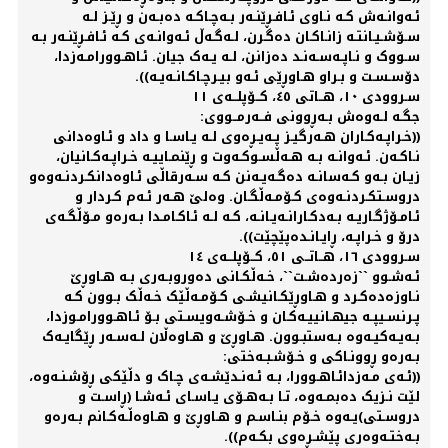
ئـەوانـەش کـە نـاوی ئـافـڕێنـەر بـەچـاکـە دەبـەن و ڕێـز لـە
سـۆشـیـانتـە زانـاکـان دەگـرن، لـەگـەڵ ئـەوانـەی کـە ئـافـڕێنـەر بـە
سـووک و نـاپـەسـەنـد دەزانن، لـە یـەک جیان. ئـاهـوورامـەزدا،
دۆسـسـت و بـراو هـاوڕێی ئـەو بیـرچـاکـانـەیـە)).
سـروودی ١٠، هــاتی ٤٥، کــۆپلــەی ١١
جگـە لـەوەش بـەڕوونی فــەرمــووی:
((خـراپـەکـاران هـەرگیـز پـەیـڕەوی لـە یـاسـا و داد و ئـاوەدانی
نـاکـەن. ئـەوانـە بـە هـەڵسـوکـەوت و ڕێنمـاییـە خـراپـەکـانیان،
زیـان بـەو کـەسانـە دەگـەیـەنن کـە سـەرقاڵی ئـاوەدانکـردنـەوەو
دروسـتکـردنـەوەی کـۆمـەڵگـان. وەلێ هـەر ئـەم کـردار و
ئـامـۆژگـاریـە بـەدکـارانـەیـانـە، کـە لـە ئـاکـامـدا بـەرەو مـۆڵگـەی
درۆ و خـراپـە، ڕایـانـدەپێچێت)).
سـروودی ١٦، هــاتــی ٥١، کــۆپلــەی ١٤
ئـەشـوو ``زەردەشـت``، خـەڵکـانی دەوروبـەری بـە هـاوڕێ
نـاوزەدەکـرد و هـاوڕێکـانیشـی کـۆمـەڵێک خـەڵک بـوون کـە
پـرنسـیپـە جیهـانییـەکـان و خـۆشـەویسـتی بـۆ ئـاهـوورامـوزدا،
بـەیـەکیـەوە بـەستبـوون. هـاوڕێ و هـاوەڵان لـەسـەر ڕێگایـەک
بـەرەو ڕوونـاکی و خـۆشـبـەختی:
((ئـەی مـەزدائـاهـوورا، بـە ئـەنـدێشـەی چـاک و دڵێکی ڕۆشـنـەوە،
لێت نـزیک دەبمـەوە، تـا بـەهـۆی یـاسـای ئـەشـا (ڕاسـت و
دروسـتی)یـەوە خـۆم بنـاسـم و هـاوڕێ و هـاوەڵـەکـانم بـەرەو
بـەختـەوەری پێشـڕەوی بکـەم)).