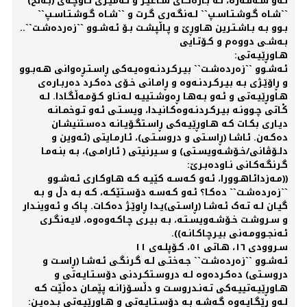
لـەو سـەفـەرە، لـە بـارەگـای شـاعیـر و ئـەمیـری نـاوچـەی (بـەلخ)
``شـاە گـوشـتـاسـپ`` لـەنگـەری گـرت و ``شـاە گـوشـتـاسـپ``
بـوو بـە بـاشـتـرین هـاوڕێ و پـاڵپشـت بـۆ ئـەشـوو ``زەردەشـت``..
بـەشـی دووەم و کـۆتـایی
هـاوڕێیـەتی:
ئـەشـوو ``زەردەشـت`` بیـرکـردنـەوەیـەکی ڕاسـتـڕەوانی هـەبـوو
و ڕاۆێـژی بـە بیـرکـردنـەوە و ڕامـانی خـۆی دەکـرد دەربـارەی
هـاوڕێیـەتی و ئـەو بـەهـا ڕەوشـتییـە لـەنـاو کـۆمـەڵگـادا. لـە
کْـاتی چـوونـە بیـرکـردنـەوەکـانیـدا، ویسـتـی ئـەو تـوخمـانـە
دیـاری بکـات کـە هـاوڕێیـەکی ڕاسـتگـۆیـانـە دەسـتنیشـان
دەکـەن. ئـاشـا (ڕاسـتی و دروسـتـی)، ئـارمـایتی (ئـەوین و
دلـۆڤانی/خـۆشـەویسـتی) و سـیرنیتی ( ئـارامـی)، بـە بنـەمـا
گـرنگـەکـانی نـاودەبـرێ:
((مـەزدائـاهـوورا، ئـەو کـەسـە کێیـە کـە هـاوکـاری ئـەشـوو
``زەردەشـت`` دەکـا؟ ئـەو کـەسـە دۆسـتێکـە، کـە بـە دڵ و بـە
گیـان لـە تـەک ئـەشـا (ڕاسـتی)یـدا ڕاوێـژ دەکـات. پـاک و ئـەوینـدار
و سـروشـت خـۆشـەویسـتـە، بـە بیـری چـاکـەوەوە، لایـەنگـری
ئـەنجـوومـەنی بیـرچـاکـانـە)).
سـروودی ١٦، هـاتی ٥١، کـۆپلـەی ١١
ئـەشـوو ``زەردەشـت`` جـەختـی لـە گـرنگـی ئـەشـا (ڕاسـت و
دروسـتی) دەکـردەوە لـە دروسـتکـردنی دۆسـتـایـەتی و
هـاوڕێیـەتییـەکی تـەنـدروسـت و دڵسـۆزانـە پێمـان دەڵێت کـە
لـەو ڕێگـایـەوە گـەشـە بـە دۆسـتـایـەتی و هـاوڕێیـەتی بـدەیـن: