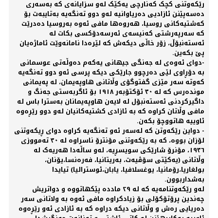
رێکەوتنی کچک کەنارچی یەکێک لەو سزایانەی کە بەسەری
دەسەپێنن ئازادیی دەریاوانیە لەو دوو تەنگەیە بەتایبەت بۆ
کەشتیەکانی روسیا، هەروەها مافی ئەوە بەروسیا دەدرێت
کە سەرپەرشتی کەنیسەی ئەرسەدۆکسی بکات لە
ئەستەنبۆڵ، زۆر خاڵی دیکەش کە لێرەدا نامانەوێت ئاماژەیان
پێ بکەین.
-دوای ئەوەی لە جەنگی جیهانی یەکەم دەوڵەتی عوسمانی
بە دۆڕاوی لێی دەرچوو جارێکی دیکە پرسی ئەو دوو تەنگەیە
کەوتە سەر مێزی گفتوگۆی وڵاتانی هاوپەیمان، لە پەیمانی
موندەرس کە لە ٣٠ ئۆکتۆبەر ١٩١٨ بۆ ئاگربەستی جەنگ و
داگیرکردنی ئەستەنبۆل لە لایەن هاوپەیمانان بەسترا باس لە
مافی وڵاتان کراوە کە بە ئازادی کشتیەکانیان لەو دوو رێڕەوە
ئاوییە هاتووچۆ بکەن.
- دواین رێکەوتن کە لەسەر ئەو تەنگەیە کراوە دوای ڕیکەوتنی
لۆزان بووە، کە بە رێکەوتنی مۆنترۆ ناسراوە لە ٣٠ تەمووزی
١٩٣٦، مۆنرۆ شارێکی سویسڕیە، لەو ساڵەدا هەریەک لە
وڵاتانی (یەکێتی سۆڤیەت، بەریتانیا، فەرەنسا،یۆنان،
بولغاریا،رۆمانیا، یوغسلافیا، یابان،ئوسترالیا) تیایدا
بەشداربوون.
لەو رێکەوتنامەیە کە لە ٢٩ ماددە پێکهاتووە و دواتریش
چەندین پرۆتۆکۆلی بۆ زیادکراوە مافی ئەوە بە ولاتانی سەر
دەریایی رەش و وڵاتانی دیکە دراوە کە بە ئازادی ئەو رێڕەوە