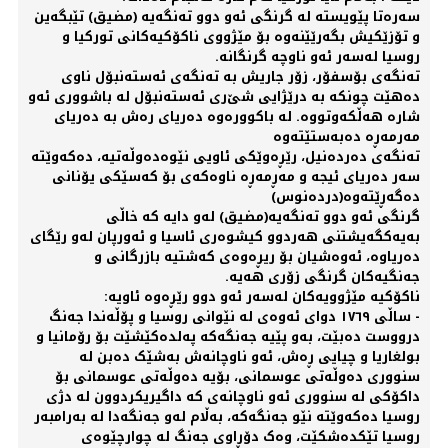
سەرەتا پێویستە لە گرنگی ئەو دوو تەنگەیە (مضیق) تێبگەین
و تۆزێکیش بگەرێێنەوە بۆ مێژووی ناکۆکیەکانی تورکیا و
روسیا لەسەر ئەو ناوچە گرنگانە.
تەنگەی بۆسفۆر، زۆر جاریش بە تەنگەی ئەستەنبۆل ناوی
دەهێت چونکە بە درێژایی شێ‌ری ئەستەنبۆل لە باشووری ئەو
شارە هەڵکەوتووە. لە باکوورەوە دەریای رەش بە دەریای
مەرمەڕە دەبەستێتەوە
تەنگەی دەردەنیل، رێڕەوێکی ئاویی نێوەدەوڵەتیە، دەکەوێتە
سەر دەریای ئیجە و مەڕمەڕە ناوەکەی بۆ کەسێکی یۆنانی
دەگەڕێتەوە(دردەنوس)
گرنگی ئەو دوو تەنگەیە(مضیق) لەو دایە کە خاڵی
بەیەکگەیشتنی هەردوو کیشوەری ئاسیا و ئەورپان لەو رێگای
دەریاوە، ئەوەشیان بۆ ریڕەوەی کەشتیە بازرگانی و
جەنگیەکان گرنگی زۆری هەیە.
ناکۆکیە مێژوویەکان لەسەر ئەو دوو رێڕەوە ئاویە:
- ساڵی ١٧٦٩ دوای ئەوەی لە نێوانی روسیا و پۆڵەندا جەنگ
درووست دەبێت، بەو پێیە جەنگەکە پەلدەکێشێت بۆ رۆمانیا و
بولغاریا و چیایی ڕەش، ئەو ناوچانەش بەشێک دەبن لە
سنووری دەوڵەتی عوسمانی، بۆیە دەوڵەتی عوسمانی بۆ
داکۆکی لە سنووری ئەو ناوچانەی کە داگیریکردوون لە دژی
روسیا دەکەوێتە نێو جەنگەکە، بەڵام لەو جەنگەدا لە بەرامبەر
روسیا تێکدەشکێت، وەک دۆڕاوی جەنگ لە چوارچێوەی