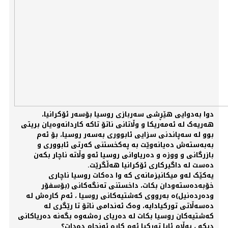
دوا بەدوایی هێڕشی سەربازی روسیا بۆسەر ئۆکرانیا،
هەریەک لە ئەمەریکا و وڵاتانی ناتۆ تاکە کاردانەوەیان بریتی
بوو لە سەپاندنی سزایی ئابووری بەسەر روسیا، بۆ ئەم
بەبەستەش دەیانەوێت بە پەکخستنی کەرتی ئابووری و
بازرگانی و ووزە و دەریاوانی روسیا ئەو وڵاتە ناچار بکەن
دەست لە داگیرکاری ئۆکرانیا هەڵگرێت.
یەکێک لەو میکانیزمانەی کە وا دەکات روسیا ناچاری
خۆبەدەستەودان بکات، داخستنی تەنگەکانی (بۆسفۆر
ودەردەنیل)ە بەرووی کەشتیەکانی روسیا ، ئەم کارەش لە
دەسەڵاتی تورکیادایە، وەک ئەندامی ناتۆ تا رێگری لە
کەشتیەکان روسیا بکات لە دەریای رەشەوە بگەنە دەریاکانی
دیکە ، بەڵام ئایا تورکیا ئەم کارە ئەنجام دەدات؟