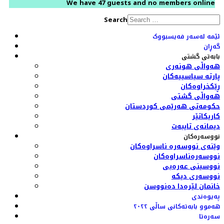
We have 47 guests and no members online
Search
ئێمە لەسەر فەیسبووک
گەڕان
بابەتی گشتی
هەواڵی هونەری
پارتە سیاسییەکان
ڕێکخراوەکان
هەواڵی گشتی
حکومەتی هەرێمی کوردستان
کاریکاتێر
دیمانەی تایبەت
نووسەرەکان
وێنەی نووسەرە ناسراوەکان
نووسەرەناسراوەکان
نووسینی عەرەبی
نووسەری دیکە
خانمان لێرەدا دەنووسن
پەیوەندی
هەموو بابەتەکانی ساڵی ٢٠٢٢
سەرەتا