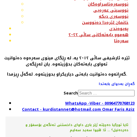
نووسەرەناسراوەکان
نووسینی عەرەبی
نووسەری دیکە
خانمان لێرەدا دەنووسن
پەیوەندی
هەموو بابەتەکانی ساڵی ٢٠٢٢
سەرەتا
ئێرە ئارشیفی ساڵی ٢٠١٢ یە، لە ڕێگای مینوی سەرەوە دەتوانیت
تەواوی بابەتەکان بدۆزیتەوە. یان لەڕێگەی
گەڕانەوە دەتوانیت بابەتی دیاریکراو بدوزیتەوە. لەگەڵ ڕیزمدا.
گەڕان بەدوای بابەتدا
Search
WhatsApp -Viber - 00964770768123
Contact - kurdistannet@hotmail.com Omar Faris Aziz
ئایا تورکیا دەچێتە ژێر باری داوای داخستنی تەنگەی بۆسفۆر و
دەردەنیل؟ ... ئا: هیوا سەید سەلیم