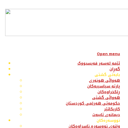
Open menu
ئێمە لەسەر فەیسبووک
گەڕان
بابەتی گشتی
هەواڵی هونەری
پارتە سیاسییەکان
ڕێکخراوەکان
هەواڵی گشتی
حکومەتی هەرێمی کوردستان
کاریکاتێر
دیمانەی تایبەت
نووسەرەکان
وێنەی نووسەرە ناسراوەکان