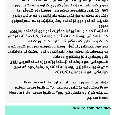
ئاوییە بەکاربهێنن لە کاتی ئاشتی و تەنانەت جەنگیشدا.
ئەو ڕیکەوتنامەیە بۆ ٢٠ ساڵ کاری پێکراوە و لە ٢٠ تەمووزی
١٩٥٦ کۆتایی پێهاتووە، ئەگەرچی رووسیا زۆر هەوڵی دا
رێکەوتنامەکە بە جۆرێکی دیکە دابرێژێتەوە کە مافی زیاتری
هەبێت کە ئەو دوو نۆکەندە بەکاربهێنێت بەلام سەرکەوتوو
نەبوو.
لە ئێستا کە داوا لە تورکیا دەکرێت ئەو دوو نۆکەندە بەڕووی
کەشتیەکانی روسیا دابخات، ئەو داواییە تورکیا دەخاتە بەردەم
کوتک و سندان، کە ئەگەر ئەو کارە بکات زۆرێک لە
بەرژەوەندیەکانی لەگەڵ روسیا دەکەوێتە بەردەم هەڕەشە و
بە پێچەوانەش ئەگەر خۆی لێبدزێتەوە ئەوا یەکێک لە داواکانی
هاوپەیمانی ناتۆ پشتگوێ دەخات.
قسەیەکی لەو بابەتە لە ئێستدا بۆتە رۆژەڤ، ئەگەرچی رۆژی
٢٧ی شوبات باڵوێزی روسیا لە ئەنقەڕە رەتیکردوە کە هیچ
دوایەکی لەو شێوەیان لێکرا بێت.
Previous article: بۆشایی دەستوری چیە ئایا عێراق
Prev
دەکەوێتە بۆشایی دەستوری؟ ... هیوا سەید سەلیم
Next article: خەلیفە کوژراوە داعش کێ بوو؟ ... هیوا سەید
Next
سەلیم
© kurdistan Net 2026