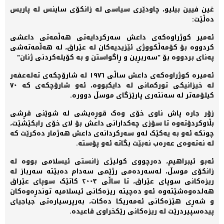
غین فیین بیلیو، چاودێری سیاسی لە زانکۆی ساینس لە پاریس
دەڵێت:
ئەمیر کوژراوەکەی داعش سەرکردایەتی هەڵمەتی داعشی
کردووە بۆ کۆمەڵکووژی ئێزیدیەکان لە عێراق، لە هەڵمەتەشی
پەنای بردووە بۆ "سەربڕین و ڕاگواستن و بە کۆیلەکردنی ژنان"
ئەمیرە کوژراوەکەی داعش ساڵی ١٩٧٦ لە شارۆچکەی تەلەعفەر
لە خیزانیکی تورکمانی لە دایکبووە، ئەو شارۆچکەی کە ٧٠
کیلۆمەتر لە سەنتەری پارێزگای موسڵ دوورە.
زۆر جارە پاش ناوی خۆی وەک قوڕەیشی لە شوێنی قڕشی
بڵاوکردۆتەوە تا سۆزی چەکدارانی داعش بۆ لای خۆی رابکێشێت،
چونکە ئەو بە یەکێک لەو سەرکردانەی داعش هەژمار دەکرێت کە
لە نەتەوەی عەرەب نەبێت بگاتە ئەو پۆستە.
ئەبو ئیبراهیم، دەرچووی کولیژی زانستی ئیسلامی بووە لە
زانکۆی موسڵ، لەسەردەمی رژێمی سەدام دەبێتە سەرباز لە
ریزەکانی سوپای عێراق، تا ساڵی ٢٠٠٣ کاتێک سوپای عێراق
هەلدەوەشێتەوە ئەو دەچیتە ریزەکانی ئیسلامیە توندڕەوەکان
و شەڕی هێزەکانی ئەمەریکا دەکات، بەرپرسیارەتی جیاجیای
پیدەسپیردرێت لە ریزەکانی رێکخراوی قاعیدە.