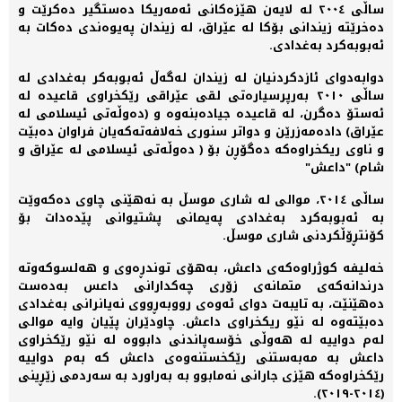
ساڵی ٢٠٠٤ لە لایەن هێزەکانی ئەمەریکا دەستگیر دەکرێت و
دەخرێتە زیندانی بۆکا لە عێراق، لە زیندان پەیوەندی دەکات بە
ئەبوبەکرد بەغدادی.
دوابەدوای ئازدکردنیان لە زیندان لەگەڵ ئەبوبەکر بەغدادی لە
ساڵی ٢٠١٠ بەرپرسیارەتی لقی عێراقی رێکخراوی قاعیدە لە
ئەستۆ دەگرن، لە قاعیدە جیادەبنەوە و (دەوڵەتی ئیسلامی لە
عێراق) دادەمەزرێن و دواتر سنوری خەلافەتەکەیان فراوان دەبێت
و ناوی ریکخراوەکە دەگۆڕن بۆ ( دەوڵەتی ئیسلامی لە عێراق و
شام) "داعش"
ساڵی ٢٠١٤، موالی لە شاری موسڵ بە نەهێنی چاوی دەکەوێت
بە ئەبوبەکرد بەغدادی پەیمانی پشتیوانی پێدەدات بۆ
کۆنتڕۆڵکردنی شاری موسڵ.
خەلیفە کوژراوەکەی داعش، بەهۆی توندڕەوی و هەلسوکەوتە
درندانەکەی متمانەی زۆری چەکدارانی داعس بەدەست
دەهێنێت، بە تایبەت دوای ئەوەی رووبەڕووی نەیانرانی بەغدادی
دەبێتەوە لە نێو ریکخراوی داعش. چاودێران پێیان وایە موالی
لەم دواییە لە هەوڵی خۆسەپاندنی دابووە لە نێو رێکخراوی
داعش بە مەبەستنی رێکخستنەوەی داعش کە بەم دواییە
رێکخراوەکە هێزی جارانی نەمابوو بە بەراورد بە سەردمی زێڕینی
(٢٠١٤-٢٠١٩).