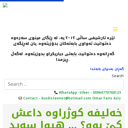
≡
ئێرە ئارشیفی ساڵی ٢٠١٢ یە، لە ڕێگای مینوی سەرەوە
دەتوانیت تەواوی بابەتەکان بدۆزیتەوە. یان لەڕێگەی
گەڕانەوە دەتوانیت بابەتی دیاریکراو بدوزیتەوە. لەگەڵ
ڕیزمدا.
گەڕان بەدوای بابەتدا
Search
WhatsApp -Viber - 00964770768123
Contact - kurdistannet@hotmail.com Omar Faris Aziz
خەلیفە کوژراوە داعش
کێ بوو؟ ... هیوا سەید