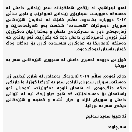
ئەبو ئیبراهیم، لە رێگەی هەلکوتانە سەر زیندانی داعش لە
حەسەکە دەیویست سیناریۆی زیندانی ئەبوغرێب و تاجی ساڵی
٢٠١٣ دووبارە بکاتەوە، بەڵام کاتێک لە لەلایەن هێزەکانی
سوریای دیموکرات "هەسەدە" شکست بەو هەوڵەدەدرێت و
ژمارەیەکی دیار لە سەرکردەی داعش و جەکدارانیان دەکوژرێن
ئیتر نۆرەی ئەمیرەکەی داعش دێت کە بکوژرێت، ئەو پلانەی کە
دەمێکە ئەمەریکا بە هاوکاری هەسەدە کاری بۆ دەکات وەک
خۆیان باسیان لیوەکردووە.
کوژرانی دووەم ئەمیری داعش لە سنووری هێزەکانی سەر بە
تورکیا
دوای ئەوەی ساڵی ٢٠١٩ ئەبوبەکر بەغدادی لە شاری ئیدلبی ژیر
دەستەی سوپای سوریای ئازادی سەر بە تورکیا کوژرا، وا جارێکی
دیکە جێگرەوەی لە هەمان ناوچە دەکوژرێت، ئەوەیان ئەو
راستەمان بۆ دەسەلمێنێت کە هیج جیاوازیەک نیە لە نێوانی
داعش و سوریای ئازاد و احرار اڵشام و کەتیبە و هێزەکانی
دیکەی سەر بە تورکیا.
ئا: هیوا سەید سەلیم
سەرچاوە: