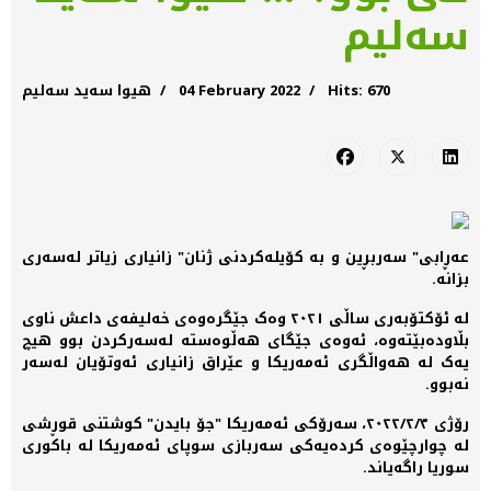
سەلیم
Hits: 670
04 February 2022
هیوا سەید سەلیم
عەڕابی" سەربڕین و بە کۆیلەکردنی ژنان" زانیاری زیاتر لەسەری
بزانە.
لە ئۆکتۆبەری ساڵی ٢٠٢١ وەک جێگرەوەی خەلیفەی داعش ناوی
بڵاودەبێتەوە، ئەوەی جێگای هەڵوەستە لەسەرکردن بوو هیچ
یەک لە هەواڵگری ئەمەریکا و عێراق زانیاری ئەوتۆیان لەسەر
نەبوو.
رۆژی ٢٠٢٢/٢/٣، سەرۆکی ئەمەریکا "جۆ بایدن" کوشتنی قوڕشی
لە چوارچێوەی کردەیەکی سەربازی سوپای ئەمەریکا لە باکوری
سوریا راگەیاند.