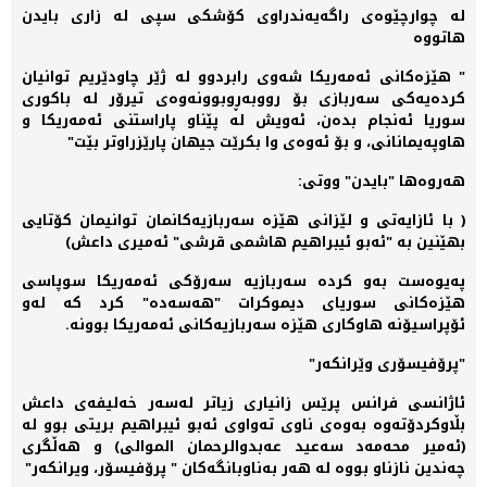
لە چوارچێوەی راگەیەندراوی کۆشکی سپی لە زاری بایدن
هاتووە
" هێزەکانی ئەمەریکا شەوی رابردوو لە ژێر چاودێریم توانیان
کردەیەکی سەربازی بۆ رووبەڕوبوونەوەی تیرۆر لە باکوری
سوریا ئەنجام بدەن، ئەویش لە پێناو پاراستنی ئەمەریکا و
هاوپەیمانانی، و بۆ ئەوەی وا بکرێت جیهان پارێزراوتر بێت"
هەروەها "بایدن" ووتی:
( با ئازایەتی و لێزانی هێزە سەربازیەکانمان توانیمان کۆتایی
بهێنین بە "ئەبو ئیبراهیم هاشمی قرشی" ئەمیری داعش)
پەیوەست بەو کردە سەربازیە سەرۆکی ئەمەریکا سوپاسی
هێزەکانی سوریای دیموکرات "هەسەدە" کرد کە لەو
ئۆپراسیۆنە هاوکاری هێزە سەربازیەکانی ئەمەریکا بوونە.
"پرۆفیسۆری وێرانکەر"
ئاژانسی فرانس پرێس زانیاری زیاتر لەسەر خەلیفەی داعش
بڵاوکردۆتەوە بەوەی ناوی تەواوی ئەبو ئیبراهیم بریتی بوو لە
(ئەمیر محەمەد سەعید عەبدوالرحمان الموالی) و هەڵگری
چەندین نازناو بووە لە هەر بەناوبانگەکان " پرۆفیسۆر، ویرانکەر"