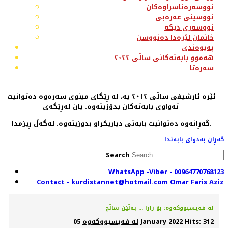
نووسەرەناسراوەکان
نووسینی عەرەبی
نووسەری دیکە
خانمان لێرەدا دەنووسن
پەیوەندی
هەموو بابەتەکانی ساڵی ٢٠٢٢
سەرەتا
ئێرە ئارشیفی ساڵی ٢٠١٢ یە، لە ڕێگای مینوی سەرەوە دەتوانیت
تەواوی بابەتەکان بدۆزیتەوە. یان لەڕێگەی
گەڕانەوە دەتوانیت بابەتی دیاریکراو بدوزیتەوە. لەگەڵ ڕیزمدا.
گەڕان بەدوای بابەتدا
Search
WhatsApp -Viber - 00964770768123
Contact - kurdistannet@hotmail.com Omar Faris Aziz
لە فەیسبووکەوە: بۆ زارا ... بەڵێن ساڵح
Hits: 312
05 January 2022
لە فەیسبووکەوە