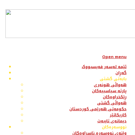
Open menu
ئێمە لەسەر فەیسبووک
گەڕان
بابەتی گشتی
هەواڵی هونەری
پارتە سیاسییەکان
ڕێکخراوەکان
هەواڵی گشتی
حکومەتی هەرێمی کوردستان
کاریکاتێر
دیمانەی تایبەت
نووسەرەکان
وێنەی نووسەرە ناسراوەکان