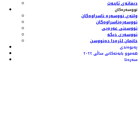
دیمانەی تایبەت
نووسەرەکان
وێنەی نووسەرە ناسراوەکان
نووسەرەناسراوەکان
نووسینی عەرەبی
نووسەری دیکە
خانمان لێرەدا دەنووسن
پەیوەندی
هەموو بابەتەکانی ساڵی ٢٠٢٢
سەرەتا