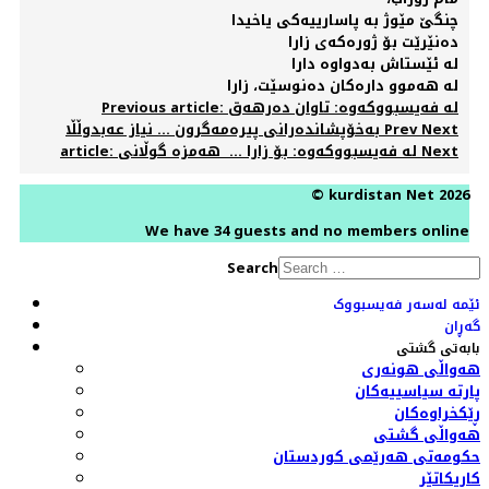
چنگێ مێوژ بە پاسارییەکی یاخیدا
دەنێرێت بۆ ژورەکەی زارا
لە ئێستاش بەدواوە دارا
لە هەموو دارەکان دەنوسێت، زارا
Previous article: لە فەیسبووکەوە: تاوان دەرهەق
Next
Prev
بەخۆپشاندەرانی پیرەمەگرون ... نیاز عەبدوڵڵا
Next
article: لە فەیسبووکەوە: بۆ زارا ... ‌ هەمزە گوڵانی
© kurdistan Net 2026
We have 34 guests and no members online
Search
ئێمە لەسەر فەیسبووک
گەڕان
بابەتی گشتی
هەواڵی هونەری
پارتە سیاسییەکان
ڕێکخراوەکان
هەواڵی گشتی
حکومەتی هەرێمی کوردستان
کاریکاتێر