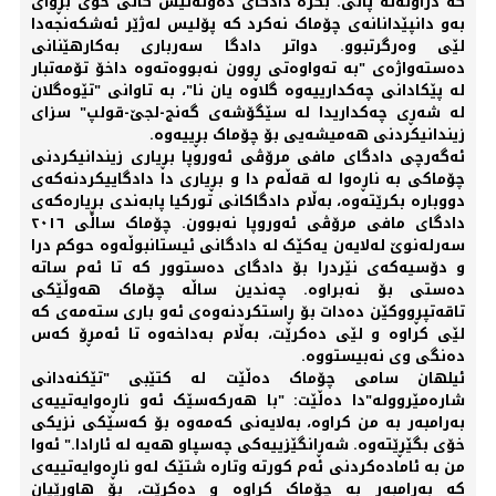
کە دراونەتە پاڵی. بگرە دادگای دەوڵەتیش کاتی خۆی بڕوای
بەو دانپێدانانەی چۆماک نەکرد کە پۆلیس لەژێر ئەشکەنجەدا
لێی وەرگرتبوو. دواتر دادگا سەرباری بەکارهێنانی
دەستەواژەی "بە تەواوەتی ڕوون نەبووەتەوە داخۆ تۆمەتبار
لە پێکادانی چەکدارییەوە گلاوە یان نا"، بە تاوانی "تێوەگلان
لە شەڕی چەکداریدا لە سێگۆشەی گەنج-لجێ-قولپ" سزای
زیندانیکردنی هەمیشەیی بۆ چۆماک بڕییەوە.
ئەگەرچی دادگای مافی مرۆڤی ئەوروپا بڕیاری زیندانیکردنی
چۆماکی بە ناڕەوا لە قەڵەم دا و بڕیاری دا دادگاییکردنەکەی
دووبارە بکرێتەوە، بەڵام دادگاکانی تورکیا پابەندی بڕیارەکەی
دادگای مافی مرۆڤی ئەوروپا نەبوون. چۆماک ساڵی ٢٠١٦
سەرلەنوێ لەلایەن یەکێک لە دادگانی ئیستانبوڵەوە حوکم درا
و دۆسیەکەی نێردرا بۆ دادگای دەستوور کە تا ئەم ساتە
دەستی بۆ نەبراوە. چەندین ساڵە چۆماک هەوڵێکی
تاقەتپڕووكێن دەدات بۆ ڕاستکردنەوەی ئەو باری ستەمەی کە
لێی کراوە و لێی دەکرێت، بەڵام بەداخەوە تا ئەمڕۆ کەس
دەنگی وی نەبیستووە.
ئیلهان سامی چۆماک دەڵێت لە کتێبی "تێکنەدانی
شارەمێروولە"دا دەڵێت: "با هەرکەسێک ئەو ناڕەوایەتییەی
بەرامبەر بە من کراوە، بەلایەنی کەمەوە بۆ کەسێکی نزیکی
خۆی بگێڕێتەوە. شەڕانگێزییەکی چەسپاو هەیە لە ئارادا." ئەوا
من بە ئامادەکردنی ئەم کورتە وتارە شتێک لەو ناڕەوایەتییەی
کە بەرامبەر بە چۆماک کراوە و دەکرێت، بۆ هاوڕێیان