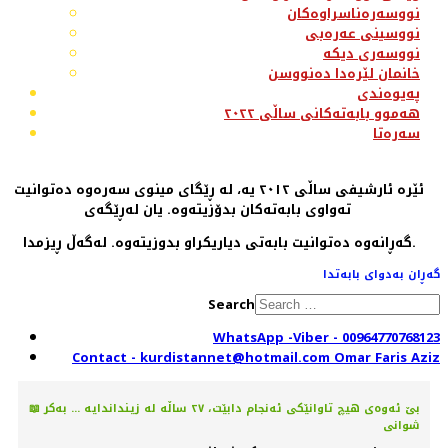
نووسەرەناسراوەکان
نووسینی عەرەبی
نووسەری دیکە
خانمان لێرەدا دەنووسن
پەیوەندی
هەموو بابەتەکانی ساڵی ٢٠٢٢
سەرەتا
ئێرە ئارشیفی ساڵی ٢٠١٢ یە، لە ڕێگای مینوی سەرەوە دەتوانیت
تەواوی بابەتەکان بدۆزیتەوە. یان لەڕێگەی
گەڕانەوە دەتوانیت بابەتی دیاریکراو بدوزیتەوە. لەگەڵ ڕیزمدا.
گەڕان بەدوای بابەتدا
Search
WhatsApp -Viber - 00964770768123
Contact - kurdistannet@hotmail.com Omar Faris Aziz
📖 بێ ئەوەی هیچ تاوانێکی ئەنجام دابێت، ٢٧ ساڵە لە زینداندایە ... بەکر
شوانی