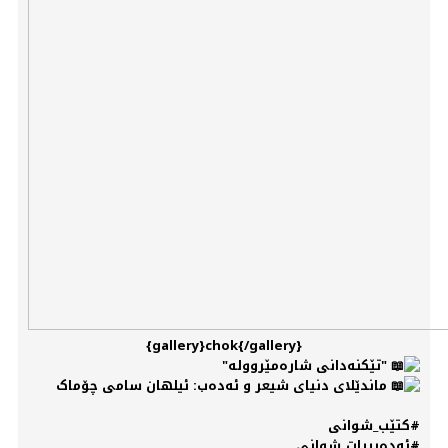
{gallery}chok{/gallery}
"تێکنەدانی شارەمێروولە"
ماندێلای دنیای شیعر و ئەدەب: ئیلهان سامی چۆماک
#کتێب_شوانی
#ئەدەبییات_شوانی