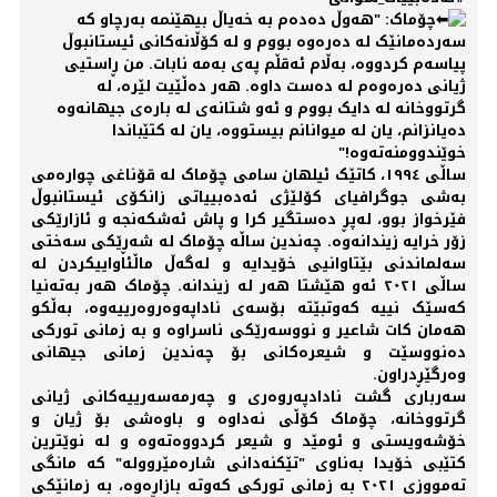
چۆماک: "هەوڵ دەدەم بە خەیاڵ بیهێنمە بەرچاو کە
سەردەمانێک لە دەرەوە بووم و لە کۆڵانەکانی ئیستانبوڵ
پیاسەم کردووە، بەڵام ئەقڵم پەی بەمە نابات. من ڕاستیی
ژیانی دەرەوەم لە دەست داوە. هەر دەڵێیت لێرە، لە
گرتووخانە لە دایک بووم و ئەو شتانەی لە بارەی جیهانەوە
دەیانزانم، یان لە میوانانم بیستووە، یان لە کتێباندا
خوێندوومنەتەوە!"
ساڵی ١٩٩٤، کاتێک ئیلهان سامی چۆماک لە قۆناغی چوارەمی
بەشی جوگرافیای کۆلێژی ئەدەبییاتی زانکۆی ئیستانبوڵ
فێرخواز بوو، لەپڕ دەستگیر کرا و پاش ئەشکەنجە و ئازارێکی
زۆر خرایە زیندانەوە. چەندین ساڵە چۆماک لە شەڕێکی سەختی
سەلماندنی بێتاوانیی خۆیدایە و لەگەڵ ماڵئاواییکردن لە
ساڵی ٢٠٢١ ئەو هێشتا هەر لە زیندانە. چۆماک هەر بەتەنیا
کەسێک نییە کەوتبێتە بۆسەی ناداپەوەروەرییەوە، بەڵکو
هەمان کات شاعیر و نووسەرێکی ناسراوە و بە زمانی تورکی
دەنووسێت و شیعرەکانی بۆ چەندین زمانی جیهانی
وەرگێڕدراون.
سەرباری گشت نادادپەروەری و چەرمەسەرییەکانی ژیانی
گرتووخانە، چۆماک کۆڵی نەداوە و باوەشی بۆ ژیان و
خۆشەویستی و ئومێد و شیعر کردووەتەوە و لە نوێترین
کتێبی خۆیدا بەناوی "تێکنەدانی شارەمێروولە" کە مانگی
تەمووزی ٢٠٢١ بە زمانی تورکی کەوتە بازاڕەوە، بە زمانێکی