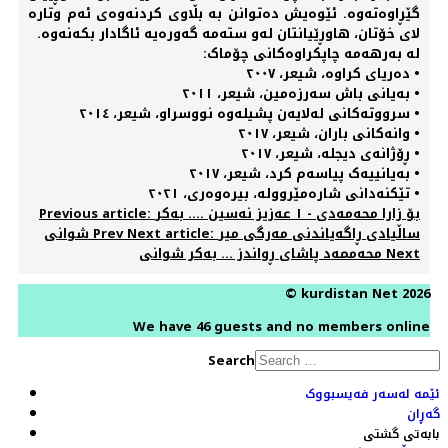
گێڕاوەتەوە. ئێوەیش دەتوانن بە بڵاوی کردنەوەی ئەم وتارە
لای خۆتان، هاوڕێیانتان لەو ستەمە گەورەیە ئاگادار بکەنەوە.
لە بەرهەمە چاپکراوەکانی چۆماک:
• دەریای کراوە، شیعر، ٢٠٠٧
• بەیانی باش سەرزەمین، شیعر، ٢٠١١
• سرووتەکانی لەلایەن پشیلەوە نووسراو، شیعر، ٢٠١٤
• وانەکانی باران، شیعر، ٢٠١٧
• ڕۆژانەی دیجلە، شیعر، ٢٠١٧
• بەیانییەک پیاسەم کرد، شیعر، ٢٠١٧
• تێکنەدانی شارەمێروولە، بیرەوەری، ٢٠٢١
Previous article: بۆ زارا محەمەدی - ١ عەزیز نەسین .... بەکر
Next article: ساڵیادی ڕاگه‌یاندنی مه‌رگی میر
Prev
شوانی
Next
محه‌ممه‌د پاشای ڕواندز ... بەکر شوانی
© kurdistan Net 2026
We have 46 guests and no members online
Search
ئێمە لەسەر فەیسبووک
گەڕان
بابەتی گشتی