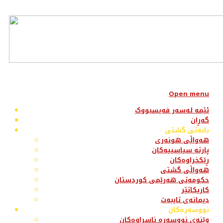
Open menu
ئێمە لەسەر فەیسبووک
گەڕان
بابەتی گشتی
هەواڵی هونەری
پارتە سیاسییەکان
ڕێکخراوەکان
هەواڵی گشتی
حکومەتی هەرێمی کوردستان
کاریکاتێر
دیمانەی تایبەت
نووسەرەکان
وێنەی نووسەرە ناسراوەکان