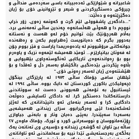
شاعیرانە و شێوازێکی ئەدەبییانە باسی سەردەمی منداڵی و
چیرۆکی دەستگیرکردنی و شیعر و تێڕوانینی خۆی بۆ ژیان
دەگێڕێتەوە و دەڵێت:
"...دادگەری پاشقوولی لێم گرت و کەوتمە زەوی، زۆر خراپ
نووچم دا و هەوڵی هەڵسانەوە چەندین ساڵی تەمەنمی برد،
بەڵام هەرچۆنێک بێت توانیم خۆم لەو هەست و نەستانە
بەدوور بگرم کە دەیانویست ژەهراویم بکەن و ڕەهەندە
جوانەکانی مرۆڤبوونم لە یادەوەریمدا پاراست و فێر بووم چۆن
لە فەوتان بیانپارێزم... ئومێد هەمیشە لێمەوە نزیک و یاوەرم
بوو بۆ ڕەواندنەوەی تاریکایی ئەنگوستەچاوی بێهیوایی و
بڵاوە پێکردنی بێدەنگیی باڵکێشاو بەسەر دڵ و ئەقڵدا و بۆ
هێشتنەوەی ژیان لەسەر ڕەوتی خۆی."
ئیلهان سامی چۆماک ساڵی ١٩٧٣ لە پارێزگای بینگۆل
(چەولیک)ی باکوری کوردستان لە دایک بووە. ساڵی ١٩٩٤ لە
ئیستانبوڵ بە تۆمەتی هەبوونی دەست لە سووتاندنی
دارستانەکاندا دەستگیر کرا. لە دادگای ئاسایشی دەوڵەت
دادگایی کرا و لەسەر بنەمای ئەو دانپێدانانەی کە لەژێر
ئەشکەنجەدا لێی وەرگیرابوو، سزای زیندانی هەمیشەیی
بەسەردا سەپێندرا. بەپێی دەیان وتار و بابەتی جیاوازی
ڕۆژنەمانووسان و نووسەرانی کورد و تورک، چۆماک ماوەی ٢٧
ساڵە بێ تاوان لە گۆشەی زیندانە و دۆسیەی وی تەنانەت یەک
بەڵگەی بەرجستەیشی تێدا نییە بۆ سەلماندنی ئەو تاوانانەی