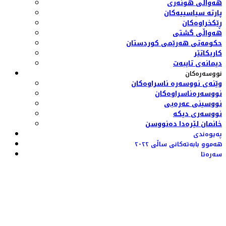
هەواڵی هونەری
پارتە سیاسییەکان
ڕێکخراوەکان
هەواڵی گشتی
حکومەتی هەرێمی کوردستان
کاریکاتێر
دیمانەی تایبەت
نووسەرەکان
وێنەی نووسەرە ناسراوەکان
نووسەرەناسراوەکان
نووسینی عەرەبی
نووسەری دیکە
خانمان لێرەدا دەنووسن
پەیوەندی
هەموو بابەتەکانی ساڵی ٢٠٢٢
سەرەتا