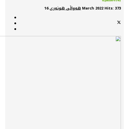
بەدەستهێنا
Hits: 373
16 March 2022
هەواڵی هونەری