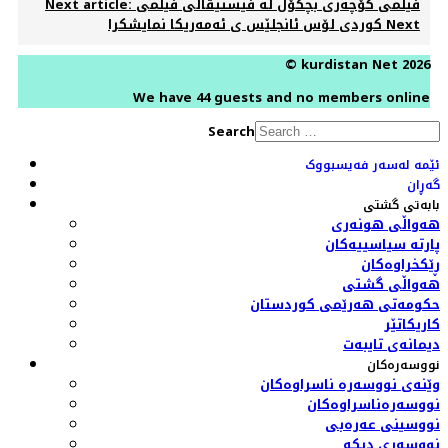
Next article: فیلمی کۆچەری بچکۆل لە فیستیڤاڵی فیلمی
Next
کوردی لۆس ئانجلێس ی ئەمەریکا نمایشکرا
© kurdistan Net 2026
We have 44 guests and no members online
Search
ئێمە لەسەر فەیسبووک
گەڕان
بابەتی گشتی
هەواڵی هونەری
پارتە سیاسییەکان
ڕێکخراوەکان
هەواڵی گشتی
حکومەتی هەرێمی کوردستان
کاریکاتێر
دیمانەی تایبەت
نووسەرەکان
وێنەی نووسەرە ناسراوەکان
نووسەرەناسراوەکان
نووسینی عەرەبی
نووسەری دیکە