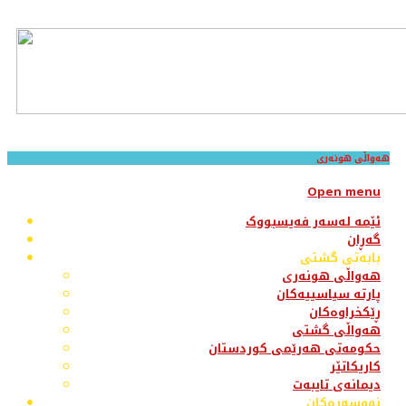
هەواڵی هونەری
Open menu
ئێمە لەسەر فەیسبووک
گەڕان
بابەتی گشتی
هەواڵی هونەری
پارتە سیاسییەکان
ڕێکخراوەکان
هەواڵی گشتی
حکومەتی هەرێمی کوردستان
کاریکاتێر
دیمانەی تایبەت
نووسەرەکان