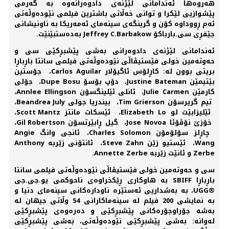
هەروەها ئەندامانی لێژنەی دادوەرانەوە بە گەرمی
پێشوازیی لێکرا و توانی خەڵاتی باشترین فیلمی نێودەوڵەتی
ئەم ڕووداوە کۆن و گرینگەی سینەمای ئەمەریکا بە ناونیشانی
جێفڕی سی.بارباکۆ Jeffrey C.Barbakow بەدەستبێنێت.
ئەندامانی لێژنەی دادوەرانی بەشی پێشبڕکێی سی و
حەوتەمین خولی فێستیڤاڵی نێودەوڵەتی فیلمی سانتا باڕباڕا
بریتی بوون لە: کاڕلۆس ئاگیۆلار Carlos Aguilar، جۆستین
بێتیمێن Justine Bateman، دۆپ بۆسۆ Dupe Bosu، جۆلی
کارمێن Julie Carmen، ئانلی ئێلینگسۆن Annlee Ellingson،
تیم گریرسۆن Tim Grierson، بیندریا جولی Beandrea July،
ئێلیزابێت لو Elizabeth Lo، ئێسکات مانتز Scott Mantz،
خۆزێ نۆڤۆئا Jose Novoa، گیل ڕابێرتسۆن Gil Robertson،
چاڕلز سۆلۆمۆن Charles Solomon، ئانجی وانگ Angie
Wang، ئێستیو زێن Steve Zahn، ئانتۆنی زێربە Anthony
Zerbe و ئانێت زێربە Annette Zerbe.
سی و حەوتەمین خولی فێستیڤاڵی نێودەوڵەتی فیلمی سانتا
باڕباڕا SBIFF بە هاوکاری ڕێکخراوەی ناحوکمی یو.جی.جی
®UGG، بە بەشداریی ئەستێرە ناوداره‌کانی سینەمای دنیا و
بە نمایشی 200 فیلم لە سینەماکارانی 54 وڵاتی جیهان لە
بەشە جۆراوجۆرەکانی پێشبڕکێی و دەرەوەی پێشبڕکێی
لەوانە: بەشی پێشبڕکێی نێودەوڵەتی، بەشی پێشبڕکێی