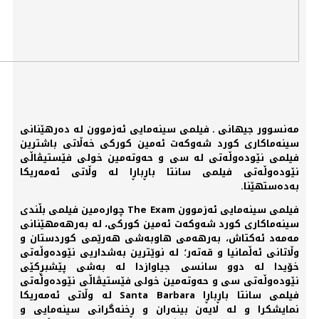
مەنسوور جیهانی ـ فیلمی سینەمایی ئەزموون لە دەرهێنانی
سینەماکاری کورد شەوکەت ئەمین کورکی خەڵاتی باشترین
فیلمی نێودەوڵەتی لە سی و حەوتەمین خولی فێستیڤاڵی
نێودەوڵەتی فیلمی سانتا باڕباڕا لە وڵاتی ئەمەریکا
بەدەستهێنا.
فیلمی سینەمایی ئەزموون The Exam چوارەمین فیلمی بڵندی
سینەماکاری کورد شەوکەت ئەمین کورکی، لە بەرهەمهێنانی
مەمەد ئەکتاش، بەرهەمی هاوبەشی هەرێمی کوردستان و
وڵاتانی ئەڵمانیا و قەتەر؛ لە نوێترین بەشداریی نێودەوڵەتی
خۆیدا لە دوو سانسی جیاوازدا لە بەشی پێشبڕکێی
نێودەوڵەتی سی و حەوتەمین خولی فێستیڤاڵی نێودەوڵەتی
فیلمی سانتا باڕباڕا Santa Barbara لە وڵاتی ئەمەریکا
نمایشکرا و لە لایەن بینەران و ڕخنەگرانی سینەمایی و