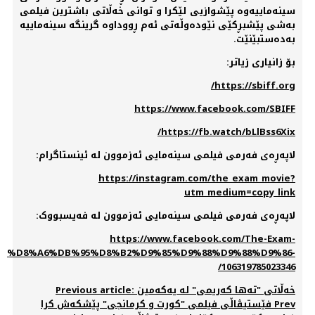
سینەماییەوە پێشوازیی لێکرا و توانی خەڵاتی باشترین فیلمی
بەشی پێشبڕکێی نێودەوڵەتی ئەم ڕووداوە گرینگە سینەماییە
بەدەستبێنێت.
بۆ زانیاری زیاتر:
https://sbiff.org/
https://www.facebook.com/SBIFF
https://fb.watch/bLlBss6Xix/
لاپەڕەی فەرمی فیلمی سینەمایی ئەزموون لە ئینستاگرام:
https://instagram.com/the_exam_movie?
utm_medium=copy_link
لاپەڕەی فەرمی فیلمی سینەمایی ئەزموون لە فه‌یسبووک:
https://www.facebook.com/The-Exam-
%D8%A6%DB%95%D8%B2%D9%85%D9%88%D9%88%D9%86-
106319785023346/
Previous article: خەڵاتی "تەها کەریمی" لە یەکەمین
Prev
فێستیڤاڵی فیلمی "کورت و کرمانجی" پێشکەش کرا