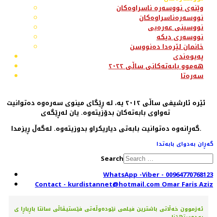
وێنەی نووسەرە ناسراوەکان
نووسەرەناسراوەکان
نووسینی عەرەبی
نووسەری دیکە
خانمان لێرەدا دەنووسن
پەیوەندی
هەموو بابەتەکانی ساڵی ٢٠٢٢
سەرەتا
ئێرە ئارشیفی ساڵی ٢٠١٢ یە، لە ڕێگای مینوی سەرەوە دەتوانیت
تەواوی بابەتەکان بدۆزیتەوە. یان لەڕێگەی
گەڕانەوە دەتوانیت بابەتی دیاریکراو بدوزیتەوە. لەگەڵ ڕیزمدا.
گەڕان بەدوای بابەتدا
Search
WhatsApp -Viber - 00964770768123
Contact - kurdistannet@hotmail.com Omar Faris Aziz
ئەزموون خەڵاتی باشترین فیلمی نێودەوڵەتی فێستیڤاڵی سانتا باڕباڕا ی