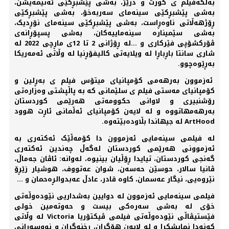
بەڵگەفیلم ی کورت و درێژ، بەشی پێشبڕکێی ئەنیمەیشن،
بەشی پێشبڕکێی سینەمای سەربەخۆ، بەشی پێشبڕکێی
ڕۆژهەڵاتی ناوەڕاست، بەشی پێشبڕکێی سینەمای نۆڕدیک،
بەشی سێمینارە سینەماییەکان، بەشی پسپۆڕانەی
ڤۆرکشۆپی فێرکاری و ...لە ڕۆژانی 2 تا 12ی ماڕچی 2022 لە
شاری سانتا باڕباڕا لە ویلایەتی کالیفۆڕنیا لە وڵاتی ئەمەریکا
بەڕێوەچوو.
ئەزموون بەرهەمی کۆمپانیای میتۆس فیلم ی بەڕلین و
کۆمپانیای مەستی فیلم ی سلێمانی کە بە پاڵپشتی وەزارەتی
رۆشنبیری و لاوانی حکوومەتی هەرێمی کوردستان
بەرهەمهاتووە و لە لایەن کۆمپانیای ئەڵمانی ئاڕت هوود
ArtHood لە جیهاندا بڵاودەبێتەوە.
لە فیلمی سینەمایی ئەزموون دا کۆمەڵێک ئەکتەری بە
ئەزموونی هەرێمی کوردستان لەگەڵ چەندین ئەکتەری
گەنجی کوردستان، تیایدا ڕۆڵیان بینیوە، لەوانە: ئاڤان جەماڵ،
ڤانیا سالار، حوسێن حەسەن، شوان عەتووف، هوشیار زێڕۆ
نێروەیی، نیگار عەسمان، کاوە قادر، عادڵ عەبدوالڕەحمان و ...
فیلمی سینەمایی ئەزموون لە دوایین بەشداریی نێودەوڵەتی
خۆی لە بەشی سەرەکی بیست و حەوتەمین خولی
فێستیڤاڵی نێودەوڵەتی فیلمی ڤیکتۆریا Victoria لە وڵاتی
کەنەدا نمایشکرا و لە لایەن هۆگران، ڕخنەگران و نووسەرانی