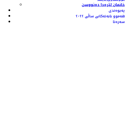
خانمان لێرەدا دەنووسن
پەیوەندی
هەموو بابەتەکانی ساڵی ٢٠٢٢
سەرەتا