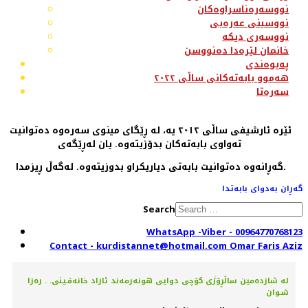
نووسەرەناسراوەکان
نووسینی عەرەبی
نووسەری دیکە
خانمان لێرەدا دەنووسن
پەیوەندی
هەموو بابەتەکانی ساڵی ٢٠٢٢
سەرەتا
ئێرە ئارشیفی ساڵی ٢٠١٢ یە، لە ڕێگای مینوی سەرەوە دەتوانیت
تەواوی بابەتەکان بدۆزیتەوە. یان لەڕێگەی
گەڕانەوە دەتوانیت بابەتی دیاریکراو بدوزیتەوە. لەگەڵ ڕیزمدا.
گەڕان بەدوای بابەتدا
Search
WhatsApp -Viber - 00964770768123
Contact - kurdistannet@hotmail.com Omar Faris Aziz
لە شازدەمین ساڵڕۆژی کۆچی دوایی هونەرمەند ئازاد خانەقـینی. . رەزا
شـوان