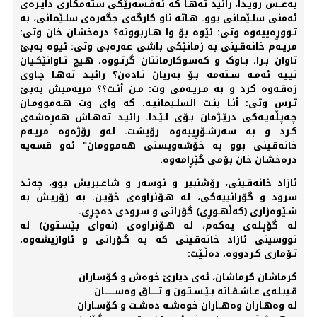
بەعــس رویـدا، رائید تەهـا کە ئەفـسەرێکی ستەمکاری دایـرەی
ئەمنی سلـێمانی بوو. هـاتە ناو کارگەی جگەرەی سلـێمانی، بە
تـووڕەییەوە وتی: ئێوە بۆ وا هـاربوونە؟ درەخشان خان وتی:
مریـەم خانەقـینی بە زمانێکی باشی عەرەبی وتی: ئیوە بەبێ
تاوان بـرا، بـاوک و کەسوکارمانتان گرتـووە، هـیچ تـاوانێکـیان
نیـیە ئەمـە سـتەمە بـۆ بەریان نـادەن؟ رائیـد تەهـا چـاوی
زەقـەوە کرد و بە مـریـەمی وت: مـن أنـت؟؟ مریەمیش بەبێ
تـرس وتی: أنـا بنـت السلـیمانیـە. کە وای وت هـەموومـان
چـەپـڵەیـەکی درێـژمان بـۆی لـێـدا. رائیـد تەهـاش هەڕەشەی
کـرد و بە سەرشـۆڕییەوە رۆیشت. لەو رۆژەوە مریـەم
خانەقـینی بوو بە خۆشەویستی هەموومان" ئەو قسەیە
درەخشان خان بۆمی گێڕامەوە.
ئازاد خانەقـینی، رۆشنبیر و نوسەر و شاعـیریش بوو، چەنـد
سرود و گۆرانییەکی، لە هـۆنراوەی خۆیـن. بە زۆریـش بە
شـێوەزاری (کەڵهـوڕی) گۆرانی و سرودی دەچڕی.
لە گۆپـلەی یەکەم، لە هـۆنراوەی (نەوای بێسـتون) لە
نووسینی ئازاد خانەقـینی کە بە گـۆرانی و ئاوازیشەوە،
تـۆماری کـردووە، دەڵـێت:
کرماشان کرماشان، ئەی دیارێ خوەش و کۆساران
قـیبـلەی عـاشـقـانە بـێـسـتـون و تـــــاق وەســـــــان
لە وەهـاران وەهــاران خوەشـە دەشـت و کۆسـاران