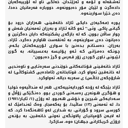
تەشـقەڵە و لـۆمە و ئەزێتـدان، خەڵکی ناو لە لۆرییەکەیان
دادەگرت و لێیان مـۆڕ دەبوونەوە، دووبارە فەرمانیان دەدا،
دەی خـێرا سـواربنـەوە.
پـورە (مـەکـیە)ی دایکی ئازاد خانەقـینی، هـەزاران درود بـۆ
گیـانی پاکی. وتی:" ئـەو کاتە ئـازاد و بەرزان تەمەنیان شەش و
چوار ساڵان بـوون، کە لە بازگەی پشکنینەکە دایان دەگرتین و
دەیانوت دەی سواربنەوە، بە ئەنقەست هاوارم دەکرد، ئازاد،
بەرزان، دەسـتانـم بـدەنێ با سـواری لـۆرییـەکەتـان بکـەم.
چـونـکە دەمـزانی کـە ئـەو پـۆلیـسە بەعـسییانە، بە گـوێ
لـێبـونی نـاوی کـوردی زۆر قـەرس و گـرژ دەبـوون".
ئازاد خانەقـینی قـۆناغـەکانی خوێنـدنی سەرەتـایی و ناوەنـدیی
لە خانـەقـین تەواو کرد، قوتابخانەی (ئامادەیی کشتوکاڵی) لە
شارۆچکەی (خاڵـس) ی سەربە دیالە، تەواوکرد.
ئازاد بێجگە لە رۆحە کوردایەتییەکەی، هەر لە منـداڵیەوە خولیـا
و هـۆگـری هـونەری رەسـەنی کـوردی بـوو. دەنـگـێکی زۆڵاڵ و
سـەدایـەکی شـیرین و خـۆشی هـەبـوو. لە رۆژی (١/ ئایـار/١٩٧١)
دا، لە تەمەنی (١٣) ساڵیدا، بۆ یەکەمجار، وەک ئەنـدامێک لە
کورسی سرود و گـۆرانی، بە شـداری لەو ئاهـەنگەدا کرد، کە
لە لایـەن کۆمپانیـای پالاوتـگەی نەوتی خـانەقـین، بە بـۆنـەی
(رۆژی کـریـکارانی جـیهـان) ەوە، سـازکـرا.