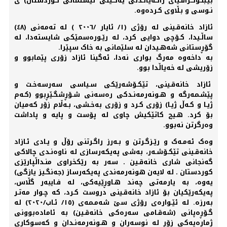
بیـبلـۆگـرافـیای راگەیانـدنی یەکـێتی نیشتمانی کوردستان) ی
نـوسی و بـڵاوی کـردەوە.
ئازاد خانەقـینی لە رۆژی (١/ ئایار /٢٠٠٦ ) لە تەمەنی (٤٨)
ساڵـیدا، کـۆچی دوایی کرد، لە رێـورەسمێکی شایستەدا، لە
گۆڕستانی شەهـیدان لە سلێمانی بە خاک سپێرا.
بە داخەوە مەرگ بواری نەدا، ئەگینا ئازاد زۆری پێمابوو و
زۆریشی لە خەیاڵدا بوو.
ئازاد خانەقـینی، تێکـۆشەرێکی سـیاسی سەرسەخـت و
پێشـمەرگە و هـونەرمەنـدکی رەسەنی شـۆڕشگـێڕبوو (کـەم
ژیـا و کـەڵ ژیـا) زۆری کـرد و زۆری بەخـشی، بـەڵام زۆر کەمیان
بۆ کرد. هـیچ کاتێکیش چاوی لە پۆست و پایە و پاداشت
وەرگرتن نەبوو.
وەک ئەمـەک و رێـزگـرتن و بـەرز راگـرتنی رۆڵ و یـادی ئـازاد
خانەقـینی تێکـۆشـەر، بەشی پەیکەرسازی لە ناوەنـدی چالاکی
گەنجانی شاری خانەقـین ـ سەر بە رێکخراوی منـداڵپارێزی
کوردستان ـ لە لایەن هونەرمەندی پەیکەرساز (جەنگـیز یازگی)
یەوە، بە یارمەتی چەند هـاوڕێیەکی، لە فـایبەر گڵاس،
پەیکەرێکیان بۆ ئازاد خانەقـینی دروست کـرد، کە چـوار مەتـر
بەرزە. لە ئێـوارەی رۆژی سێ شەمـمەی (١٥/ ئـاب/٢٠٢٠) لە
گـۆڕەپانی (شەقـامی سەرەکی خانەقـین) بە ئامادەبوونی
ژمارەیەکی زۆر لە نوسەران و هـونەرمەنـدان و کەسوکاری