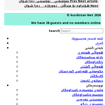
Next article:
Prev
نموونەیی. . نووسینی: رەزا شـوان
Next
هـۆنراوە بۆ منداڵان. . نـه‌ورۆزە . . رەزا شـوان
© kurdistan Net 2026
We have 28 guests and no members online
Search
ئێمە لەسەر فەیسبووک
گەڕان
بابەتی گشتی
هەواڵی هونەری
پارتە سیاسییەکان
ڕێکخراوەکان
هەواڵی گشتی
حکومەتی هەرێمی کوردستان
کاریکاتێر
دیمانەی تایبەت
نووسەرەکان
وێنەی نووسەرە ناسراوەکان
نووسەرەناسراوەکان
نووسینی عەرەبی
نووسەری دیکە