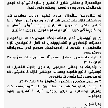
جوانەمەرگ و خەڵکی شاری خانەقـین و شارەکانی تر، لە لایـەن
بنەمـاڵەکەیەوە، پەردە لەسەر پەیـکەرەکەی لابـرا.
لە شازدەمین ساڵـڕۆژی یــادی کـۆچی دوایی جـوانەمەرگی
رەوانشاد، ئـازاد خانەقـینی، هـەزاران درود بـۆ رۆحی رەوان و بـۆ
گـیانی پـاکی دەنێـرین. هـەزاران چەپـکە گـوڵی گـەش و
رەنـگاوڕەنـگی کوردسـتان بـۆ سـەر مـەزاری پیـرۆزی دەنـێرین.
(*) بۆ نووسـینی ئـەم بابـەتە، بێجگە لەوەی کە لە نـزیـکەوە و
دەمـێکە تێـکەڵاوی و ئاشنابوونمان لە گەڵ خانەوادەی ئازاد
خانەقـینی دا هـەیە. تا رادەیـەکیـش سـودم لەم سەرچـاوانە
وەرگـرتـووە:
١ـ ئـازاد خانەقـینی ـ خەلیـل عەبـدوڵڵا ـ سایـتی: خـاک. مێـژوو: (٦/
ئایـار/ ٢٠١٧).
٢ـ وتەیەک بە زمـانی عـەرەبی بە ناوی (الارث الـثـقـیل) لە
نوسینی: خاتوو (ئـامینە وەهـاب) خوشکی ئـازاد خانەقـینی ـ کە
لە فـەیسبووکـدا بـڵاوی کـردۆتـەوە.
٣ـ سایـتی: بنـکەی رونـاکـبیـری گـەلاوێـژ. (١٩/ ئاب/ ٢٠٢٠).
٤ـ چەنـد زانیارییەکـیشم بە تەلەفـۆن. لە هـونەرمەنـد کاک
(بەرزان وەهـاب) ی برای بچـوکی ئـازاد خانەقـیینی یەوە
وەرگـرت.
رەزا شـوان