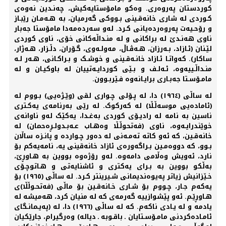
کوردستان پەروەری. وەکو مامۆستایەکیش، چەنـدین نەوەی
کـوردی لە شاری خانەقـینی بـووکی گەرمیان، بە هـەمـان رێبـاز
و رۆحـیەت پەروەردەیانی کـرد. لەو سەردەمەدا مامۆستا جەبار
ناوی هەنـدێ لە براکانی و لە منـداڵەکانی خۆی، ناوی کوردی
لێـنان (ئـازاد، بـەرزان، هـەڤـاڵ، مەولـەوی، گـۆران، دڵـزار، هـەژار،
ساکار). کەواتـا ئـازاد خانـەقـینی و خوشـک و بـراکـانی، هـەر لـە
منـداڵـییەوە، ئـەلـف و بـێی کوردایـەتییان لە باوکیـان و لە
مامـۆسـتا جەبـاری برایـانەوە فـێربـوون.
لە ساڵی (١٩٦٤) دا، لە پـۆلی چـواری لقی (وێـژەیی) بـووم لە
(ئامادەیی موسەڵـڵا) لە کەرکوک. لە رێی بەرنامەی یەکـتری
ناسین بە نامە لە رادیـۆی کوردی بەغـدا، یەکێک لەو ناوانەی
خوێندرایـەوە، ناوی (فەتحوڵـڵا وەهـاب عـەبـدولـڕەحمان) لە
خانەقـین، کە ئەو کاتە تەمـەنی لە دەور چـواردە و پانـزە ساڵان
بـوو، کە دووەمـین بـراگەورەی ئازاد خانەقینی یە، نامەیەکم بۆ
نارد، ئەویش وەڵامی دامەوە. لەو رۆژەوە بووین بە هـاوڕێ،
بەڵکو بووین بە بـرای یەکتری و ئاشنایەتی و هـاتوچـۆی
خـێزانیش زیاتر پەیوەندیمانی شـيرینتر کـرد. لە ساڵی (١٩٦٥) بۆ
یەکەم جـار، چـووم بۆ شـاری خـانەقـین بۆ ماڵی (فەتحـوڵڵا)ی
هـاوڕێـم. ئەو پێشوازییە گەرمەی کە لە منیان کرد، هەمیشە لە
یادمە و لە یـادی ناکەم. کە لە ساڵی (١٩٦٦) دا، لە (پەیـمانـگای
ئامـادەکردنی مامـۆسـتایان ـ باقـوبە ـ دیالە) وەرگیرام، جارێکیان