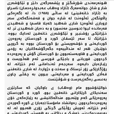
هـونەرمەنـدی شۆڕشگـێڕ و پێشمەرگەی دلـێر و تێکۆشەری
شار و شاخ، جوانەمەرگ (ئـازاد وەهـاب عـەبـدولـڕەحمـان) ناسـراو
بە (ئـازاد خـانەقـینی) لە سـاڵی (١٩٥٨) دا، لە (گەڕەکی
پاڵاوتگەی ئەڵوەند) لە شارە جوان و قەشەنگەکەی سەر
(روباری ئەڵوەن) شاری شەهـید (لەیـلا قاسـم) و شەهـیـدی
فەرمانـدە لیـوا (حـوسین مەنسور) و بە دەیان شەهـیدی تر. لە
خـێزانێکی رۆشـنبـیر و تێکۆشەری خـانەقـین لەدایک بـووە.
خـێزانێک تا سەر ئێسقـان کورد و کوردستان پەروەرن.
کوردایـەتی و خۆشەویستی بۆ کوردستان بووە بە گـروپی
خوێنـیان. هەر لە منـداڵییەوە جگەرگۆشەکانیان بە رۆحی
کوردایەتی و هاوبەستەبوون بۆ کوردستان گۆش و پەروەردە
کـردوون. قوربانی و باجـێکی قـورسی ئەم هەڵـویست و
رێبـازەیان دایـەوە. سەرجـەم ئەنـدامانی ئەم خـێزانە، لە
رۆژگـارێکی زۆر ترسناک و سەخت و دژواردا، لە شاری خانەقـنی
قـەڵای کوردایەتی و مەردایەتی، ببـوون بە چـقـڵی چـاوی
بەعـسی رەگەزپـەرسـت و شـۆڤـێـنست.
خوالێخۆشبوو مام (وەهـاب) ی باوکیان، کە سکرتێری
سەندیکای کرێکارانی خانەقـین بـوو، کورد و کوردستان
پەروەرێکی کەم وێنەبـوو. منداڵەکانیشی بە رێبازەکەی خۆی
پەروەردەکـردوون. رەوانشاد مامۆستا (جەبار) ی کوڕە گەورەی
ئەم خـێزانە، ئەویش رۆڵـێکی گـرنگی زۆری هەبـوو لە، لە
پەروەردەکردنی خوشـک و بـراکانی بە هەستی کوردایـەتی و