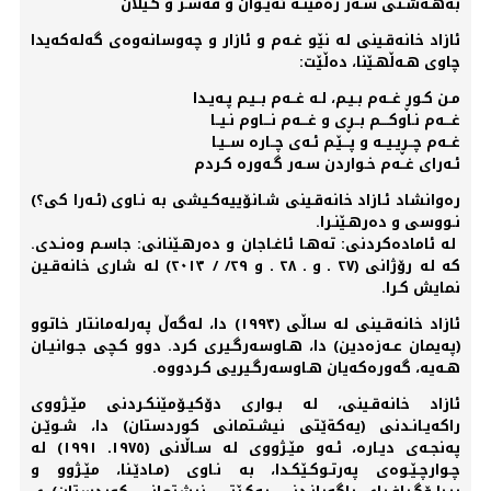
بەهـەشـتی سـەر زەمینـە ئەیـوان و قەسـر و گـێلان
ئازاد خانەقـینی لە نێو غـەم و ئازار و چەوسانەوەی گەلەکەیدا
چاوی هـەڵهـێنا، دەڵێت:
مـن کـوڕ غــەم بـیـم، لـە غــەم بــيـم پـەیـدا
غـــەم نـاوکــــم بــڕی و غـــەم نـــاوم نـيــا
غــەم چــڕیـیــە و پـــێـم ئـەی چــارە ســیـا
ئـەرای غــەم خـواردن سـەر گـەورە کـردم
رەوانشاد ئـازاد خانەقـینی شـانۆییەکـیشی بە نـاوی (ئـەرا کی؟)
نـووسی و دەرهـێنـرا.
لە ئامادەکردنی: تەهـا ئاغـاجان و دەرهـێنانی: جاسـم وەنـدی.
کە لە رۆژانی (٢٧ ـ و ـ ٢٨ ـ و ٢٩/ / ٢٠١٣) لە شاری خانەقـین
نمایش کـرا.
ئازاد خانەقـینی لە ساڵی (١٩٩٣) دا، لەگەڵ پەرلەمانتار خاتوو
(پەیمان عـەزەدین) دا، هـاوسەرگـیری کرد. دوو کـچی جـوانیـان
هـەیە، گەورەکەیان هـاوسەرگـیریی کـردووە.
ئازاد خانەقـینی، لە بـواری دۆکیـۆمێنکـردنی مێـژووی
راکەیـانـدنی (یەکةێتی نیشـتمانی کوردستان) دا، شـوێـن
پەنجـەی دیـارە، ئـەو مێـژووی لە سـاڵانی (١٩٧٥ـ ١٩٩١) لە
چـوارچـێـوەی پەرتـوکـێکـدا، بە نـاوی (مـادێـنا، مێـژوو و