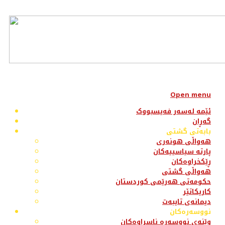
Open menu
ئێمە لەسەر فەیسبووک
گەڕان
بابەتی گشتی
هەواڵی هونەری
پارتە سیاسییەکان
ڕێکخراوەکان
هەواڵی گشتی
حکومەتی هەرێمی کوردستان
کاریکاتێر
دیمانەی تایبەت
نووسەرەکان
وێنەی نووسەرە ناسراوەکان