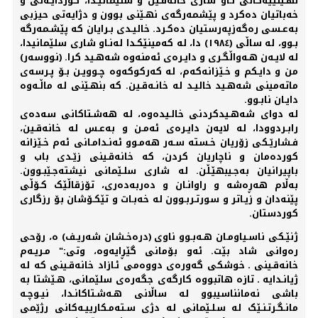
نهـێنییەکانی نـاو شاری خانەقـین و سلێمانیـدا، کوردایـەتی و
خەباتیان دەکرد و پێشمەرگەی نهـێنی بوون و دژایەتی حیزبی
بەعـسی رەگەزپەرستیان دەکـرد. خالیـدی بـرایان کە پێشـمەرگە
بـوو، لە ساڵی (١٩٨٤) دا، لە کەمینێکـدا لەنـاو شاری سلێمانیدا،
لە لایـەن هـەواڵگـری و دایـرەی ئەمنەوە شەهـید کرا. (نووسەر)
من و دایـکم و خـێزانەکەم، لە کەرکوکەوە چـوویـن بـۆ پـرسەی
ماتەمینی شەهـید خالیـد لە خانـەقـین. کە بنهـێنی لە ماڵـەوە
دایـان نابـوو.
لە دوای شەهـیدکردنی خالـیدەوە، لە هەشـتاکانی سەدەی
رابـردوودا، لە لایەن دایـرەی ئەمـن و بەعـس لە خانەقـین،
فـشارێـکی زۆریان خـستە سـەر هەمـوو ئەنـدامـانی ئەم خـێزانە
کوردەمان و ناچاریان کردن، کە خانەقـینی زێـدی باب و
باپیرانیان بەجـیبهێـڵن. لە شاری سلـێمانی نیشتەجـێبـوون.
بەڵام هەڕەشە و راوانـان و دەربەدەری، تۆزقاڵێک کـۆڵی
پێنەدان و زیـاتر و سورتـربـوون لە خەبـات و تێکـۆشان بۆ رزگاری
کوردستان.
ژنێـکی ناسـیاومـان هـەبـوو ناوی (درەخـشان شەریـف) ە، رۆحی
رەوانی شاد بێت. ئەو بۆمانی گێڕایەوە، وتی:" مـریـەم
خانەقـینی ـ خوشکی گەورەی دووەمی ئـازاد خانەقـینی کە لە
ژیانـدایە ـ تازە هاتبووە کارگەی جگەرەی سلێمانی، هـێشتا بە
باشی نەمانناسیبوو لە ساڵانی هـەشـتاکانـدا، نیـوچـە
مانـگـرتـنـێک لە سـلـێمانی لە دژی سـتەمـکارییـەکانی رژێمی