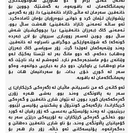
لەگەڵ عـەلی برام و دو هـاوڕێی هـاوخوێنـدکاری
پەیمـانگاکەمـان، لە باقـوبەوە، بە گەشـتێک چـووین بۆ
خانـەقـین. سەرمـان لە مـاڵی (ئازاد خانەقـینی) دا، زۆر بە گەرمی
پێشوازیان لـێمان کرد و خوانی نیوەڕۆیان بۆمان ئامـادەکـرد.
ئەو سـاڵـە تەمـەنی (ئـازاد خانـەقـینی) هـەشـت سـاڵ بـوو،
تـەمـەنی کاک (بـەرزان خانـەقـینی) بـرا بچـووکیشـیان شـەش
سـاڵ بـوو. چـویـن لەسـەر رووبـاری سیروان بۆ لای (بەردە
کونەکە) کە شوێنـەوارێـکی جـوگـرافـی ناسراوە لە خانەقـین.
چەنـد وێنـەیەکمان لەوێـدا گرت. زۆر سوپاسی کاک (بەرزان
وەهـاب) دەکەم، کە دوو مانگ بەر لە ئێـستا یەکـێک لـەو
وێنانەی بـۆم ماسنجـەرەکـەم نـارد. ئەوەشـم لە یـاد ناچـێت کە
مـام (وەهـاب) ی باوکیان، دوو جـار بە دیـاریی جـوانەوە، وەکو
سـەر لە کـوڕی خـۆی بـدات، بۆ سەردانیمان هـات بـۆ
پەیمانـگاکەمـان لە باقـوبە.
ئەو کاتـەی کە مـن ناسیـیانـم، ماڵیـان لە (گەڕەکی کـرێـکاران) ی
سـەر بە پالاوتگەی وەنـد بوو. بەشی هـەرە زۆری
گەڕەکەکەیان کورد بـوون. لە نێوان شاری خانەقـین و گـەڕەکی
کـریکارانـدا، بازگەیەکی کونتـرۆڵ و پشکـنینی پـۆلیسی لێـبوو،
بـریتیـبون، لە چەنـد پۆلیسێکی بەعـسی، کە زۆر رقیان لە کورد
بوو. خەڵـکی گەڕەکی کرێکاران، بە لۆرییەکی درێژی سەر بە
کۆمپانیای پاڵاوتگەی وەنـد، بۆ ناو شاری خانەقـین دەهاتن و
دەگـەڕانەوە. پـۆلیسەکانی ئەو خـاڵە، زۆر جار هـەر بۆ