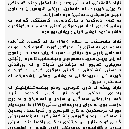
ئازاد خانەقـینی، لە ساڵی (١٩٧٩) دا، لەگەڵ چەنـد گەنجـێکی
هـاوڕێی کوردیـدا، لە خانەقـین، تیپێکی هـونەرییان بە نـاوی
(تیـپی مۆسـیقـای خانـەقـین) ەوە دامەزرانـد.
بە هـۆی دەرکـردن و بڵاوکردنەوەی کاسێتێکی گـۆرانی بە
زمـانی کوردی. لە لایـەن دەزگای ئەمنی بەعسی سەرکوتکەر و
فاشیستەوە، توشی گـرتن و ڕوانان بوونەوە.
ئازاد خـانەقـینی، لە سـاڵی (١٩٨٠) دا، لـە گـونـدی (تـوژەڵـە)
پەیـوەنـدی بە هـێزی پێشـمەرگەی کوردستانەوە کرد. بـوو بە
ئەنـدامی (تیـپی مـۆسـیقـای شەهـید کارزان: ١٩٨١ـ١٩٩٠) لەوێ
لە رێی چڕینی سرودە نەتەوەیی و نیشتمانییەکانەوە، رۆڵـێکی
بەرچـاوی هەبـوو، لە جۆشـدانی خەبـات و لە بـزوانـدنی
هـەستی نیشـتمانی و گـیانی بەرگـری کـردن لە کورد و
کوردسـتان. سـرودەکانی هـاوشانی چـەکی پێشـمەرگە، لە
سەنـگەردا بـوون.
ئازاد بێجگە لە کاری هـونەری، وەکو پێشکەشکارێکیـش لە
رادیـۆي دەنگی کوردسـتان کاری کردووە. ئازاد
کەسـایەتیـیەکی سەنـگـین و هـێـمن و لەسەرخـۆ و هـاوڕێ
دۆسـت بـوو. لە دوای راپەڕینـەکەی ساڵی (١٩٩١) دا، بەردەوام
بوو لە خـزمەتکـردن لە کاری هـونـەری و راگـەیـانـدنـدا. چەنـدیـن
ئـاهـەنـگی سـرود و گـۆرانی پێـشـکـەش کـرد. لـە (تەلەفـزیـونی
گـەلی کوردسـتان) یش، درێـژەی بە کـاری راگەیـانـدنـدا. لە رێی
سـرود و گۆرانییەوە خـزمەتێکی زۆری هـونەر و کەلەپـوری