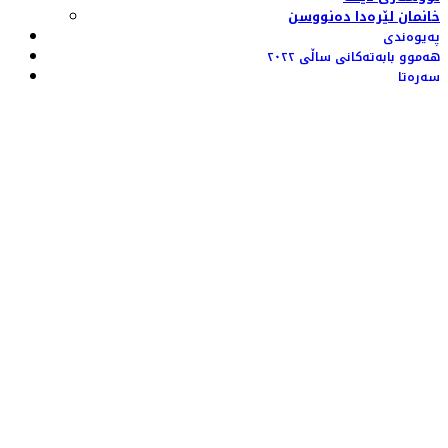
خانمان لێرەدا دەنووسن
پەیوەندی
هەموو بابەتەکانی ساڵی ٢٠٢٢
سەرەتا