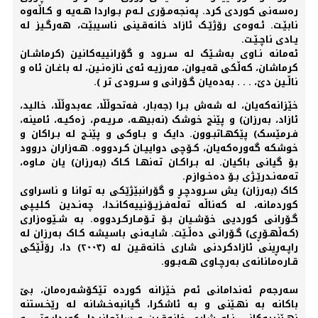
رەسەنی کوردی کرد. پەنجەمـۆری لـەم بـواردا هـەیە و کـاڵەوە
نابێـت. ئـەوەی رۆژێـک ئازاد خانەقـینی ناسیبێت، هەرگـیز لە
یـادی ناچـێـت.
ئەمانە نـاوی بەشـێک لە سـرود و گۆرانییەکانین (کرماشـان
کرماشان، کەڵکی قەیـوان، مەرزیـە ئەی نازەنـین، لە باغـان ئاه و
ناڵـین دێ، . . . بەدەیان گـۆرانی و سـرودی تر ).
خێزانەکەیان، لە شەش بـرا (جەبار، فەتحوڵڵا، عەبدوڵڵا، خالید،
ئازاد، بەرزان) و پێنج خوشک (نەبیهـە، مـریـەم، زەکیـە، ئامینە،
فـرمێسک) پێکهـاتبـوون. دایک و بـاوکی و پێنـج لە بـراکان و
خوشکە گەورەکەیان، کـۆچی دواییـان کـردووە. هـەزاران دروود
بۆ گیانی باکیان. لە بـراکـان تەنهـا کـاک (بەرزان) یان مـاوە،
تەمەنـدرێـژی بـۆ دەخـوازم.
کاک (بەرزان) یش سـرودچـڕ و گۆرانبێژێکی بە توانا و ناسراوی
کوردمانە، لە کەناڵە تەلەفـزیـۆنییەکانـدا، چەنـدین کـلیـپی
گـۆرانی کوردیی خۆشـیان بـۆ تـۆمـارکـردووە. بە شـێوەزاری
(کـەڵهـۆڕی) گـۆرانی دەڵـێت. شایـەنی باسیشە کـاک بەرزان لە
راپـەڕینی ئازادکردنی شاری خانەقـین لە (٢٠٠٣) دا، رۆڵێکی
قـارەمانانەی بەرچـاوی هـەبـوو.
سەرجەم ئەندامانی ئەم خێزانە کوردە تێکۆشەرەمان، بێ
باکانە بە نهـێنی و بە ئاشکرا، گیانبەخـشانە لە رێخـستنە