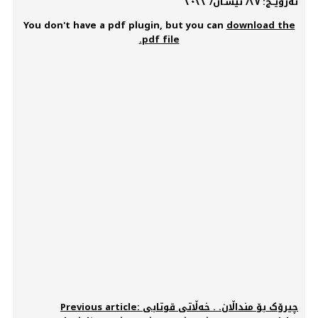
نەرویــج: ٢٧/ نیسـان/ ٢٠٢٢
You don't have a pdf plugin, but you can
download the
pdf file.
Previous article: چیرۆک بۆ منداڵان. . خەڵاتی قوتابی