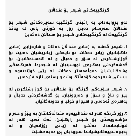
گـرنگـییه‌کـانی شـیعـر بـۆ منـداڵان
له‌و بـڕوایـه‌دام، به‌ زانـیـنی گـرنگـییه‌ سه‌یـرەکـانی شـیعـر بـۆ
منـداڵان سه‌رسـام دەبـن. زۆر به‌ کورتی باس له‌ چه‌نـد
گـرنگییه‌ک له‌ گـرنگـییه‌کانی شـیعـر بـۆ منـداڵان دەکه‌ین:
١ـ شـیعـر گه‌شه‌ به‌ زمـانی منـداڵان دەکات و شارەزایی زمـانی
داهـێنانیان زیاتر دەکات. توانـایـه‌کی زیـاتریشیان دەبێت بۆ
گوزارشـتکردن لە سـۆز و خەیاڵ و لە هەسـتەکانیان. بۆ
گەشەکردنی به‌هـرەی نووسینیان لە شـیعـردا. فه‌رهـه‌نگی
وشه‌کانیشیان دەوڵه‌مه‌نتر دەکات، له‌ رێی خوێندنەوە و
بیستنی شیعـرەوە کۆمه‌ڵێک وشه‌ و رسته‌ی تازە فێردەبن.
٢ـ شـیعـر هـۆیـه‌کی گـرنـگه‌ بـۆ منـداڵان، بـۆ گـوزارشتکـردن له‌
بیـر و نـاخ و سـۆز و دەروونیان، بۆ گه‌شه‌کردنی خه‌یـاڵ و
به‌هـرەی ئه‌دەبی و هـیوا و خولیا و خه‌ونەکانیان.
٣ـ زۆر گـرنگه‌ هه‌‌ر له‌ منـداڵـییه‌وە منـداڵه‌کـانتـان به‌ چـێژ و حـه‌ز و
خۆشــه‌ویستی بۆ شـیعـر رابهـێنـن. نـه‌ک ته‌نیـا هـه‌ر له‌
قـوتـابخـانه‌دا، به‌ڵکـو له‌ ژیـانی رۆژانه‌یـان و له‌
په‌یـوەنـدییه‌کانیشیانـدا سـوودیـان پێ دەبـه‌خـشـێـت.