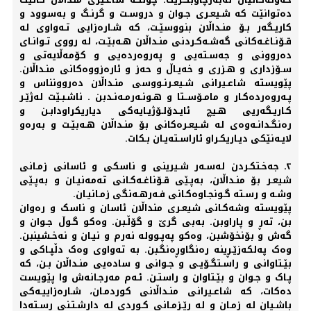
دەتوانێت کە شـیعـری جـوان و دروسـت و گرنـگ و بەسوود و
کاریـگەر بـۆ منـداڵان بنووسێـت، کە شـارەزایی تـەواوی لە
قـۆنـاغـەکانی گەشـەکـردنی منـداڵان هـەبێـت، لە رووی تـوانـای
دەروونی و جەسـتەیی و پەروەردەیی و کۆمەڵایەتی و
سـۆزداری و هـزری و خەیـاڵ و حەز و ئارەزووەکانی منـداڵان.
پێویستە شاعـیرانی شـیعـرنـووسی منـداڵان دەروونناس و
پـەروەردەکـار و مامـۆســتا و هـونـەرمـەنـدبن . ناشـبـێت لەژێـر
کـاریـگەریی هـیچ ئایـدۆلـۆژیـایەکی دیاریکراودابـن و
رەنگـدانـەوەی لە شـیعـرەکانی بۆ منـداڵان هـەبێـت و بەرەو
لایـەنێکی دیـاریکـراو ئاراسـتەیـان بـکات.
٢ـ جه‌خـتکـردن له‌سـه‌ر شـیرینی و ناسکی و ئاسانی زمـانی
شیعـر بۆ منـداڵان، بەپـێی قـۆناغـه‌کـانی ته‌مه‌نیـان و به‌پـێی
وشـه‌ و رسـته‌ گـونجـاوەکـانی فـه‌رهـه‌نگی زمـانیـان.
پێویسته‌ وشه‌کـانی شیعـری منداڵان ئاسان و ناسک و رەوان
بن، ته‌ڕ و پاراوبن. به‌بی گرێ و گۆڵـبن. وەکو گـوڵ جـوان و
گه‌ش و بۆنخۆشبن، وەکو په‌پـوولە نه‌رم و نیـان و نه‌خـشینبن.
وەک په‌لکه‌زێـڕینه‌ رەنگاوڕەنگـبن. به‌ ته‌واوی وەک دڵپـاکی و
بێـتاوانی و راسـتگـۆیـی و جـوانی و سادەیی منـداڵان بـن، کە
پـاک و جـوان و بێـتاوان و راستـن. ئـەم مەرجـانەش وا پێویست
دەکات، کە شاعـیرانی منـداڵانی کوردمـان، شـارەزاییـەکی
باشـیان لە زمـان و لە رێـزمـانی کـوردی لە داڕشـتـنی رسـتەدا