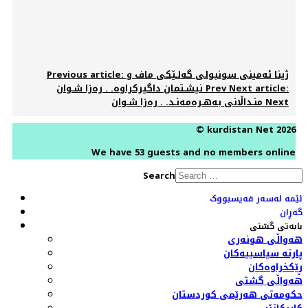
Previous article: ژینا ئەمینی سونبولی گەلـێكی ماف و
Next article:
Prev
نیشـتمان داگیرکراوە. . رەزا شـوان
Next
منـداڵانی بەهـرەمەنـد. . رەزا شـوان
© kurdistan Net 2026
We have 53 guests and no members online
Search
ئێمە لەسەر فەیسبووک
گەڕان
بابەتی گشتی
هەواڵی هونەری
پارتە سیاسییەکان
ڕێکخراوەکان
هەواڵی گشتی
حکومەتی هەرێمی کوردستان