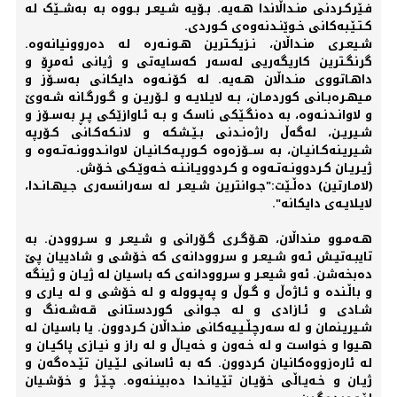
فـێرکـردنی منـداڵاندا هـه‌یه‌. بـۆیە‌ شـیعـر بـووە به‌ بەشــێک له‌
کـتـێـبەکانی خـوێنـدنه‌وەی کـوردی.
شـیعـری منـداڵان، نـزیکـترین هـونـه‌رە له‌ دەروونیانه‌وە.
گرنگـترین کاریگەریی له‌‌سه‌ر که‌سایه‌تی و ژیانی ئه‌مڕۆ و
داهـاتووی منـداڵان هـه‌یه‌. له‌ کۆنـه‌وە دایکانی به‌سـۆز و
مـیهـرەبـانی کوردمـان، بـه‌ لایـلایـه‌ و لـۆریـن و گـورگـانه‌ شـه‌وێ
و لاوانـدنـه‌وە، به‌ دەنگـێکی ناسک و بـه‌ ئـاوازێکی پـڕ به‌سـۆز و
شـیریـن، له‌گه‌ڵ راژەنـدنی بـێـشکه‌ و لانـکه‌کـانی کـۆرپه‌
شـیریـنه‌کـانیـان، به‌ ســۆزەوە کـورپـه‌کـانیـان لاوانـدوونـه‌تـه‌وە و
ژیـریـان کـردوونـه‌تـه‌وە و کـردوویـانـنـه‌ خـه‌وێـکی خـۆش.
(لامـارتین) دەڵـێت:"جـوانترین شـیعـر له‌ سه‌رانسه‌ری جـیهـانـدا،
لایـلایـه‌ی دایکانه‌".
هـه‌مـوو مـنداڵان، هـۆگـری گـۆرانی و شـیعـر و سـروودن. به‌
تایبـه‌تیـش ئـه‌و شـیعـر و سروودانه‌ی که‌ خۆشی و شادییان پێ
دەبخه‌شن. ئه‌و شیعـر و سروودانه‌ی که‌ باسیان له‌ ژیـان و ژینگه‌
و باڵـندە و ئـاژەڵ و گـوڵ و په‌پـووله‌ و له‌ خۆشی و لە یـاری و
شـادی و ئـازادی و لە جـوانی کوردستانی قـەشـەنگ و
شـیریـنمان و له‌ سه‌رچـڵـیـیه‌کانی منـداڵان کـردوون. یا باسیان له‌
هـیوا و خواست و له‌ خـه‌ون و خه‌یـاڵ و له‌ راز و نیـازی پاکیـان و
لە ئارەزووەکانیان کردوون. که‌ به‌ ئاسانی لـێـیان تێـدەگه‌ن و
ژیـان و خـه‌یـاڵی خۆیـان تێـیانـدا دەبینـنه‌وە. چـێـژ و خۆشـیان