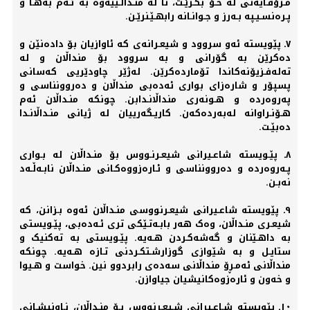
مـرۆڤـایه‌تی له‌ خـۆ بگـرێـت، تا له‌ منـداڵـییه‌وە به‌ ئـه‌م بەهـا و
پـرەنسـیـپە بـەرز و جـوانـانە رابهـێـنرێـن.
٧ـ پێویسته‌ ئه‌و سروود و شیعـرانه‌ی که‌ ئاوازیان بۆ دادەنێن و
دەکرێن به‌ گۆرانی و بە سروود بۆ منداڵان و له‌‌
ته‌‌له‌‌فـزیۆنەکاندا تۆماردەکرێن. له‌ژێر چاودێریی که‌سانی
پسپۆر و شارەزای بواری ئه‌دەبی منداڵان و دەروونناسی و
په‌روەردە و هـونه‌ری منداڵانـدابن. چونکه‌ منـداڵان ئه‌م
هـۆنـراوانه‌ له‌به‌ردەکه‌ن. کاریـگه‌رییان له‌ ژیانی منـداڵانـدا
دەبێـت.
٨ـ پێـویسته‌ شاعـیرانی شیعـرنـووس بۆ منـداڵان له‌‌ بـواری
پـه‌روەردە و دەروونناسی و ئـارەزووەکـانی منـداڵان نابـەڵـەد
نەبـن.
٩ـ پێویسته‌ شاعـیرانی شیعـرنووسی منـداڵان ئه‌وە بـزانن، که‌
شیعـری منـداڵان، وەک هه‌ر بابـەتـێکی تری ئـه‌دەبی، پێـویستی
به‌ داهـێنان و گه‌شەکـردن هـه‌یه‌. پێـویستی به‌ ته‌کنیک و
ستایـل و به‌ شێوازی گوزارشـتکـردنی تـازە هـه‌یه‌. چونکە
منداڵانی ئەمـڕۆ منداڵانی سەدەی رابردوو نین. خواست و هـیوا
و خەون و ئارەزوەکانیشیان جیاوازن.
١٠ـ پێویسته‌ شـاعـیرانی شـیعـرنووس بـۆ منـداڵان، نـاونیشـانی