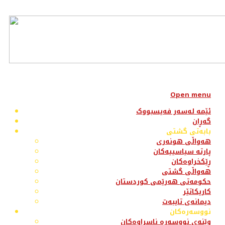
Open menu
ئێمە لەسەر فەیسبووک
گەڕان
بابەتی گشتی
هەواڵی هونەری
پارتە سیاسییەکان
ڕێکخراوەکان
هەواڵی گشتی
حکومەتی هەرێمی کوردستان
کاریکاتێر
دیمانەی تایبەت
نووسەرەکان
وێنەی نووسەرە ناسراوەکان