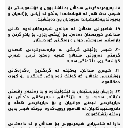
١٨ـ په‌روەردەکردنی منـداڵان به‌ ئاشنابـوون و خۆشـه‌ویستی بۆ
شـیعـر، نه‌ک هـه‌ر له‌ قـوتابخانه‌دا به‌ڵکو له‌ ژیانی رۆژانه‌یان و
په‌یوەندییه‌کانیشیاندا سوودیان پێ دەبخشێت.
١٩ـ شاعـیرانی منداڵان، لە میانەی شیعـرەکانیانەوە، هـانی
منداڵانی کوردستان دەدەن، بـۆ ژینگەپـارێـزی، بۆ پاکڕاگرتـن و
پاراستنی سـروشتی جـوان و رەنگینی کوردستان.
٢٠ـ شـیعـر رۆڵـێکی گـرنـگی لە چـارەسەرکـردنی هـەنـدێ
گـرفـتی دەروونی منـداڵان هـەیە وەکو: تـرس، شـەرم،
گـۆشـەگـیری، دڵـتـەنگی هـەیە.
٢١ـ شیعری منداڵان، یەکێکە لە گرنگترین رەگەزەکانی
رۆشنبیریی منداڵان، کە گەلێک ناوەڕۆکی گـرنـگـیان بـۆ کـورت
دەکـاتەوە.
٢٢ـ زۆریـش پێـویستیمان بە لێکـۆڵـینەوە و بە رەخـنەی زانستی
بنیاتنەر هـەیە، بۆ لە بێژنگـدانی شیعـرەکانی منداڵان. بۆ
دیاریکردنی لایەنی جوانییان و بۆ دیاریکردنی هەڵە و
نادروستییەکانیان، لە هەمـوو روویـەکەوە. چونکە شیعـر بەبێ
رەخنـە پێشناکەوێت.
داوا له‌ شاعـیرانی شـیعـرنـووس بـۆ منـداڵان و له‌ دادەکـانی