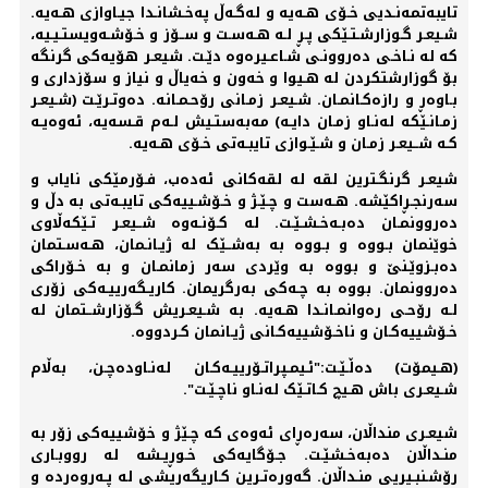
تایبەتمەنـدیی خـۆی هـەیە و له‌گـه‌ڵ په‌خـشانـدا جیـاوازی هـه‌یه‌.
شـیعـر گـوزارشـتـێکی پـڕ لـه‌ هـه‌سـت و ســۆز و خـۆشـه‌ویستـیـیه‌،
که‌ له‌ نـاخـی دەروونـی شـاعـیرەوە دێـت. شیعـر هۆیه‌کی گرنگه‌
بۆ گوزارشتکردن له‌ هـیوا و خه‌ون و خه‌یاڵ و نیاز و سۆزداری و
بـاوەڕ و رازەکـانمـان. شـیعـر زمـانی رۆحـمـانه‌. دەوتـرێـت (شـيعـر
زمـانـێکە له‌نـاو زمـان دایـه‌) مه‌بەستـیش لـه‌م قـسه‌یه‌، ئه‌وەیـه‌
کـە شــیعـر زمـان و شـێـوازی تایبـه‌تی خـۆی هـه‌یه‌.
شیعـر گرنگـترین لقه‌ له‌ لقه‌کانی ئه‌دەب، فـۆرمێکی نایاب و
سەرنجـڕاکێشە. هـه‌ست و چـێـژ و خـۆشـییەکی تایبـه‌تی به‌ دڵ و
دەروونمـان دەبـه‌خـشـێـت. له‌ کـۆنـه‌وە شــیعـر تـێکه‌ڵاوی
خوێنمان بـووە و بـووە به‌ به‌شــێک له‌ ژیـانـمان، هـه‌سـتمان
دەبـزوێـنێ و بووە به‌ وێردی سه‌ر زمانمـان و به‌ خـۆراکی
دەروونمان. بووە به‌ چـه‌کی به‌رگریمان. کاریـگه‌رییـه‌کی زۆری
لـه‌ رۆحـی رەوانمـانـدا هـه‌یه‌. به‌ شـیعـریش گـۆزارشــتمان له‌
خـۆشییه‌کـان و ناخـۆشییه‌کـانی ژیـانمان کـردووە.
(هـیمۆت) دەڵـێـت:"ئـیمـپراتـۆرییـه‌کـان له‌نـاودەچـن، به‌ڵام
شـیعـری باش هـیچ کـاتـێک له‌نـاو ناچـێـت".
شیعـری منداڵان، سه‌رەڕای ئه‌وەی که‌ چـێژ و خۆشییه‌کی زۆر به‌
منـداڵان دەبه‌خـشێـت. جـۆگایەکی خـوڕیـشە‌ له‌ رووبـاری
رۆشـنبـیریی منـداڵان. گه‌ورەتـرین کـاریگه‌ریشی له‌ پـه‌روەردە و