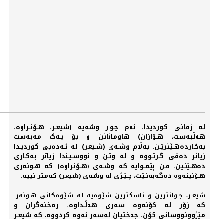
له‌ زمانی کوردیدا، ئه‌م چوار وشه‌یه‌ (شیعـر، هـۆنـراوە،
هه‌ڵبه‌ست، هـۆازان) هاومانانن و بۆ یـه‌ک مه‌به‌ست
به‌کـاردەهـێـنرێـن. به‌ڵام وشـه‌ی (شـیعـر) له‌ ئـه‌دەبی کوردیـدا
زیاتر دەقی گـرتـووە و لە وتـن و نووسـیـندا زیاتر بەکـاری
دەهـێنـین. مـن پێمـوایه‌ که‌ وشـه‌ی (هـۆنراوە) که‌ هـونه‌ری
هـۆنینه‌وە دەگه‌یه‌نـێت، چـێـژی له‌ وشه‌ی (شیعـر) که‌مـتر نییه‌.
شیعـر، جـوانترین و ناسکترین شێوەیه‌ له‌ شێوەکانی هـونه‌ر.
که‌ زۆر له‌ کۆنه‌وە سه‌ری هه‌ڵـداوە. رەخـنه‌گران و
مێژوونووسانی کۆن، جه‌ختیان له‌سه‌ر ئه‌وە کردووە، که‌ شیعـر