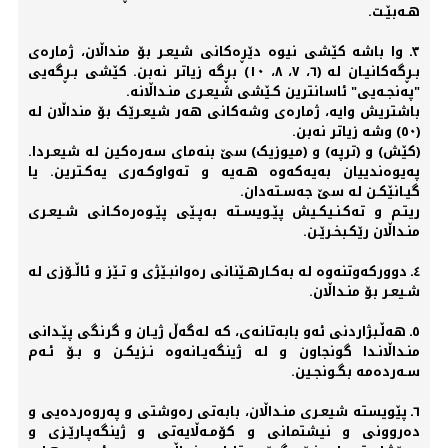
هـەبێـت.
٣ـ وا باشه‌ کێشی نیوە دێڕەکانی شیعـر بۆ منداڵان، ژمارەی
بـڕگه‌کانیـان له‌ (٦، ٧، ٨، ١٠) بڕگه‌ زیاتر نه‌بن. کێشی بـڕگه‌یی
"په‌نجـەیی" ئاسانترین کـێشی شیعـری منـداڵانه‌.
باشتریش وایه‌، ژمارەی وشه‌کانی هه‌ر شیعـرێک بۆ منداڵان له‌
(٥٠) وشه‌ زیاتر نه‌بن.
(کێش) و (ترپه‌) و (میوزیک) سێ بنه‌مای سه‌رەکین له‌ شیعـردا.
په‌یوەندییان به‌یه‌که‌وە هـه‌یه‌ و ته‌واوکـه‌ری یه‌کـترین. یا
گیـانێکـن له‌ سێ جه‌سـته‌دان.
ریتـم و ته‌کـنـیکـیش پێـویسـته‌ به‌پـێی پێـوەرەکـانی شـیعـری
منـداڵان رێکـبخـرێـن.
٤ـ دوورکه‌وتنه‌وە له‌ به‌کـارهـێنانی رەوانبـێژی و تـێز و ئاڵـۆزی له‌
شـیعـر بۆ منـداڵان.
٥ـ هه‌ڵـبژاردنی ئه‌و بابه‌تانه‌ی، که‌ له‌گه‌ڵ ژیـان و گرنگی پێـدانی
منـداڵانـدا گونجاون و لە ژینگەیـانەوە نـزیکـن و بـۆ ئـەم
سـەردەمە بگـونجـین.
٦ـ پێویسته‌ شیعـری منـداڵان، بابه‌تی رەوشتی و په‌روەردەیی و
دەروونی و نیشتمانی و کۆمـەڵایه‌تی و ژینگه‌پـارێـزی و