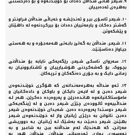
٩ـ شـیعـر هـانی منـداڵان دەدات بۆ خوێنـدنـه‌وە و بۆ دەرخستـنی
بەهـرەی ئه‌دەبیـیان.
١٠ـ شـیعـر ئاسـۆی بیـر و ئه‌نـدێـشـه‌ و خه‌یـاڵی منـداڵان فـراونـتر و
گه‌شـتر دەکـات و یارمه‌تییان دەدات بۆ بیرکـردنه‌وە له‌ داهـێنان
و پێشکه‌وتن.
١١ـ شـیعـر، منـداڵان به‌ گـه‌لێ بابـه‌تی هـه‌مه‌جـۆرە و به‌ هـه‌ستی
جیـاواز دەناسێنـێت.
١٢ـ سه‌روای ناسکی شـیعـر، رێگه‌یه‌کی نایابه‌ بۆ منـداڵانی
بچـووک، بۆ گه‌شه‌کـردنی هـۆشـیارییـان و ئاشـنابـوونیـان به‌
زمـانی دایـک و به‌ جـۆری دەنگه‌کـان و تـرپـه‌کان.
١٣ـ ئـه‌و منـداڵه‌ به‌هـرەمه‌نـدانه‌ی که‌ هـۆگـری خوێنـدنـه‌وەی
شـیعـر دەبـن و له‌ لایـه‌ن دایکـان و باوکـان و دادەکـانیان و
مامۆستاکـانیانه‌وە هـانـدەدرێن و په‌روەردە دەکـرێن، هـه‌ر لـە
منـداڵـییه‌وە ئالـوودەی چـێژی شـیعـر دەبـن و له‌ ژینـگه‌یـه‌کی
شـیعـر دوسـتـدا په‌روەردە دەبن. شه‌یـدای خوێنـدنه‌وەی شیعـر
دەبـن. ناتوانن به‌ درێـژی ژیانیان واز له‌ خـوێنـدنـه‌وەی شـیعـر
بهـێـنن. شـیعـر دەبـێـت بـه‌ به‌شـێک لـه‌ ژیـانیـان. بـه‌ دووریـشی
مه‌زانـن، که‌ هـه‌نـدێک له‌م منـداڵانه‌ ببـن به‌ شاعـیر و به‌
نـووسه‌ری بـواری ئـه‌دەبیاتی منـداڵان. منـداڵان هـه‌ر بە