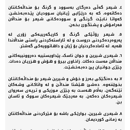
٤ـ شـیعـر گه‌ڵی دەرگـای بەسوود و گرنگ بـۆ منـداڵه‌کـانتان
دەکاتەوە، کە به‌ درێـژایی ژیـانیان سـوودیـان پێـدەبـەخـشـن.
که‌واتـا نـابـێـت گـرنـگی و سـوودەکـانی شـیعـر بـۆ منـداڵان
فەرامـۆش و پـشـتگـوێ بـخـه‌ن.
٥ـ شـیعـر رۆڵـێکی گرنـگ و کاریـگەرییـەکی زۆری لە
پەروەردەکـردنی دروسـت و لە ئاراستەکردنی راستی منداڵاندا
هەیە. لە ئامادەکردنیان بۆ ژیان و داهـاتوویەکی گەشتر.
٦ـ شـیعـری شـیرین و جـوان ناسک، پێداویستییە دەروونییەکانی
منداڵان مەست دەکات. زاخـاوی بیـرۆ و هـۆش و هـزریـان دەدات.
چـێژی جـوانـیـان پێ دەبـەخـشـێـت.
٧ـ به‌ دەنگـێکی بـه‌رز و خـۆش و شـیرین شـیعـر بۆ منـداڵـه‌کـانتـان
بخـوێننه‌وە. دەشێ هـێشتا منـداڵـن و له‌ واتاکـانی وشـه‌کان
تێـنه‌گـه‌ن، به‌ڵام هـه‌سـت به‌ چـێژی مـوزیکی و تـرپـه‌ی سه‌روای
شـیعـرەکـان دەکه‌ن. به‌ مه‌رجـێک شـیعـرەکان سـووک و ئاسـان
بـن.
٨ـ شـیعـری شـیرین، بـوارێـکی باشه‌ بۆ فـێرکردنی منـداڵه‌کانتان
به‌ زمـانی کوردیمـان.