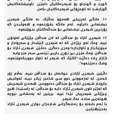
کـورت و گـونجـاو بۆ شـیعـرەکانیان دابنێـن. ناونیشانه‌کانیش
گوزارشـت له‌ ناوەڕۆکی شـیعـرەکانیـان بکه‌ن.
١١ـ مانگی ئه‌پـریـلی هه‌مـوو ساڵێک، به‌ مانگی شیعـری
نیشتمانی دانراوە. ئه‌م مانگه‌ بقـۆزنـه‌وە و هـه‌وڵـبـدن که‌
زۆرتـرین شـیعـری نیشـتمانی بـۆ منـداڵه‌کانتان بخـوێننه‌وە.
١٢ـ شیعـری ئازاد بۆ منداڵان، له‌ لای منداڵان چێژێکی ئەوتۆی
نییە، وەک ئەو چێژەی کە له‌ شیعـری کـێشدار و سه‌روادار و
مـیوزیکـدار و ئـاوازداردا وەری دەگرن. دەڵـێن: شـیعـری ئـازاد بـۆ
منـداڵان، وەک مێـزی بێ تـۆڕی یـاریی تـێـنسی سـه‌ر مێـز وایـه‌.
(ئـازار پـاد) دەڵێـت:"کاتێک کە شـیعـر لە ئـاواز دووربکەوێتـەوە،
وشک دەبێـتـەوە".
ناڵـێین، شیعـری ئازادی جـوانـمان بـۆ منـداڵان نییـە، بەڵام زۆر
کـەمـن. لە ئەزمـوونی دوو سێ شاعـیر زیاتـر نییـە، ئەوانیـش
جاروبـار شـیعـری ئـازاد بۆ منـداڵان دەنووسن. هـەندێ شیعـریـش
کە لەژێـر ناوی شیعـری ئـازاد دایـە بۆ منـداڵان، لە راسـتیـدا، هـیچ
چـیژێکی شیعـرییان تێـدا نییە. بریتین لە پەخشانی نیوچە
هـونەریی سادە، نەک شیعـر.
با ئـەم بابـەتە بـۆ رەخنـەگـرانی شـارەزای بـواری شـیعـری ئـازاد
بەجـێـبهـێـلیـن.