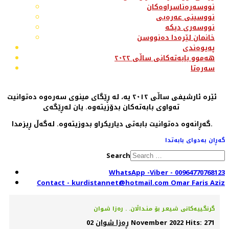
نووسەرەناسراوەکان
نووسینی عەرەبی
نووسەری دیکە
خانمان لێرەدا دەنووسن
پەیوەندی
هەموو بابەتەکانی ساڵی ٢٠٢٢
سەرەتا
ئێرە ئارشیفی ساڵی ٢٠١٢ یە، لە ڕێگای مینوی سەرەوە دەتوانیت
تەواوی بابەتەکان بدۆزیتەوە. یان لەڕێگەی
گەڕانەوە دەتوانیت بابەتی دیاریکراو بدوزیتەوە. لەگەڵ ڕیزمدا.
گەڕان بەدوای بابەتدا
Search
WhatsApp -Viber - 00964770768123
Contact - kurdistannet@hotmail.com Omar Faris Aziz
گرنگـییەکانی شـیعـر بۆ منـداڵان. . رەزا شـوان
Hits: 271
02 November 2022
ڕەزا شوان