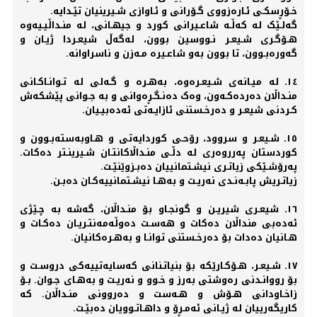
خـۆڕسکـی ئـارەزووی گـۆرانی و ئـاوازی شـیرینیان تێـدایه‌.
گه‌لـێک له‌ که‌ڵـه‌ شاعـیرانی کورد و جیهـانی، له‌ منـداڵیـیه‌وە
هـۆگـری شـیعـر نـووسین بوون، له‌گەڵ شیعـردا ژیـان و
گه‌ورەبـوون، تا بوون به‌و شاعـیرە مـه‌زن و ناسراوانه‌.
١٤ـ له‌ میـانه‌ی شـیعـرەوە، به‌هـرە و گـه‌لی له‌ تـوانـاکـانی
منـداڵان دەردەکـه‌ون، وەک دەنـگـڕەوانی و به‌ جـوانی پێشکه‌ش
کـردنی شیعـر و دەرخـستنی ئازایـه‌تی ئه‌دەبیـیان.
١٥ـ شـیعـر و سروود، رۆحـی کوردایه‌تی و هـاوبه‌‌سته‌بـوون و
کوردستان په‌رروەری له‌ دڵـی منـداڵاکانتـان شـیرینـتر دەکات.
په‌رۆشـێکی زیاتـری نیشـتمانییان دەبـزوێنێـت.
زیاتـریش پابـه‌نـدی نه‌ریـت و به‌هـا نیشـتمانییه‌کـان دەبـن.
١٦ـ شیعـری شیریـن و گونجـاو بۆ منـداڵان، گه‌شه‌ به‌ چـێژی
ئه‌دەبی منداڵان دەکات و هه‌سـت دەوڵه‌مه‌نتـریـان دەکـات و
هـانیان دەدات بۆ دەرخـستنی توانـا و بەهـرەکانیان.
١٧ـ شـیعـر، هـۆکـارێکه‌ بۆ بنیاتـنانی که‌سایه‌تییه‌کی دروسـت و
بۆ رووانـدنی رەوشتی به‌رز و خـوو و نه‌ریـت و بەهـای جـوان. بـۆ
زاخـاودانی هـۆش و هـه‌ست و دەروونی منـداڵان. کە
کاریگەرییان لە ژیـانی ئەمـڕۆ و داهـاتـوویان دەبێـت.