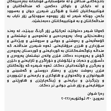
باخـچـه‌کانی منـداڵان و له‌ مامۆستایانی قوتابخانه‌ بنەڕەتییه‌کان
و له‌ دایکـان و باوکان دەکه‌ین، که‌ منداڵه‌کانیان و
قـوتابییه‌کـانیان ئاشـنا و هـۆگـری شـیعـری جـوان و به‌سوود
بکـه‌ن، چونکه‌ شیعـر له‌ زۆر رووەوە سوودێکی زۆر نایاب به‌
منـداڵه‌کـانتان و به‌ قـوتابییه‌کـانتان دەبه‌خـشێت.
کەواتا شـیعـر دەتوانێـت ئه‌‌رکـێکی زۆر گرنـگ ببـینـێـت، له‌ چەنـد
رەهـه‌نـدێکی وەک: په‌روەردەیی و نه‌ته‌وەیی و نیشتمانی و
کۆمه‌ڵایه‌تی و رەوشتی و جوانی و سروشتی و ویـژدانی و
ســۆزداری و هـزری مـرۆڤـایـه‌تی. ئـه‌وە شـیعـری منـداڵانـە، کـه‌
منـداڵـه‌ چـاوگـه‌شـه‌کـانتـان به‌ کوردایـه‌تی و کوردسـتان په‌روەری
گـۆش و پـه‌روەردە دەکات. فـێری وانه‌ی نیشـتمان په‌روەری و
دڵسـۆزی و خـه‌بات و تـێکـۆشان و خـۆڕاگـری و ئازایـه‌تی و دلـێری
و به‌رگـری و کۆڵـنه‌دانیـان دەکـات. ئـه‌وە شـیعـرە که‌ رۆڵـه‌کانتان
فـێری رەوشت به‌رزی و رەفتار دروستی و گه‌شبینی و
هـیواخوازی و چاکه‌خوازی و هـاوکـاری و یـارمـه‌تی و لـێـبـووردن
و رێـزگـرتـن و بـرایـه‌تـی و ژیـنگـەپـارێـزی و هـاوڕێـتی و
مـرۆڤـایـەتی و زۆر شـتی جـوانی تـر دەکـات.
رەزا شـوان
نەرویـج: ٣٠/ ئـوکتۆبـەر/٢٠٢٢