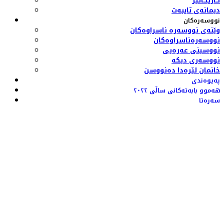
کاریکاتێر
دیمانەی تایبەت
نووسەرەکان
وێنەی نووسەرە ناسراوەکان
نووسەرەناسراوەکان
نووسینی عەرەبی
نووسەری دیکە
خانمان لێرەدا دەنووسن
پەیوەندی
هەموو بابەتەکانی ساڵی ٢٠٢٢
سەرەتا