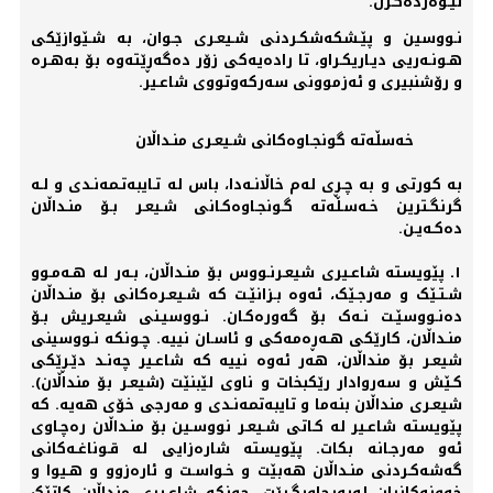
لێـوەردەگـرن.
نـووسین و پێـشکه‌شکـردنی شـیعـری جـوان، به‌ شـێوازێکی
هـونـه‌ریی دیـاریکـراو، تا رادەیه‌کی زۆر دەگه‌ڕێته‌وە بۆ به‌هـرە
و رۆشنبیری و ئه‌زموونی سه‌رکه‌وتووی شاعـیر.
خه‌سڵه‌تە گونجـاوەکانی شـیعـری منـداڵان
به‌ کورتی و به‌ چـڕی له‌م خاڵانـه‌دا، باس له‌ تـایبه‌تـمەنـدی و لـه‌
گرنگـترین خـه‌سـڵه‌ته‌ گـونجـاوەکـانی شـیعـر بـۆ منـداڵان
دەکـه‌یـن.
١ـ پێویسته‌ شاعـیری شیعـرنـووس بۆ منـداڵان، بـه‌ر له‌ هـه‌مـوو
شـتـێک و مه‌رجـێک، ئه‌وە بـزانێـت که‌ شـیعـرەکانی بۆ منـداڵان
دەنـووسێـت نـه‌ک بۆ گه‌ورەکـان. نـووسیـنی شیعـریش بـۆ
منـداڵان، کارێکی هـه‌ڕەمەکی و ئاسـان نییه‌. چـونکه‌ نـووسینی
شیعـر بۆ منداڵان، هه‌ر ئه‌وە نییه‌ که‌ شاعـیر چه‌نـد دێـڕێکی
کـێش و سه‌روادار رێکبخات و ناوی لێبنێت (شیعـر بۆ منداڵان).
شیعـری منداڵان بنه‌ما و تایبه‌تمه‌نـدی و مه‌رجی خۆی هه‌یه‌. که‌
پێویسته‌ شاعـیر له‌ کـاتی شـیعـر نووسـین بۆ منـداڵان رەچـاوی
ئه‌و مه‌رجـانه‌ بکات. پێویستە شارەزایی لە قـوناغـەکانی
گەشەکـردنی منـداڵان هەبێت و خـواسـت و ئارەزوو و هـیوا و
خەونەکانیان لەبەرچاوبگـرێت. چونکە شاعـیری منداڵان کاتێک