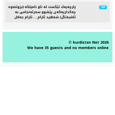
Articles
پارچه‌یه‌ك تێكست له‌ ناو نامیلكه‌ (بزوتنه‌وه‌
289
چه‌كداریه‌كه‌ی پێشوو سه‌رئه‌نجامی به‌
ئاشبه‌تاڵ) شه‌هید ئارام ... ئارام جەلال
© kurdistan Net 2026
We have 35 guests and no members online