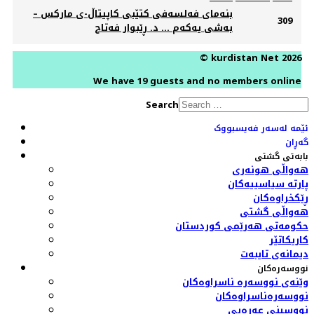
بنەمای فەلسەفی کتێبی کاپیتاڵ-ی مارکس –
309
بەشی یەکەم ... د. ڕێبوار فەتاح
© kurdistan Net 2026
We have 19 guests and no members online
Search
ئێمە لەسەر فەیسبووک
گەڕان
بابەتی گشتی
هەواڵی هونەری
پارتە سیاسییەکان
ڕێکخراوەکان
هەواڵی گشتی
حکومەتی هەرێمی کوردستان
کاریکاتێر
دیمانەی تایبەت
نووسەرەکان
وێنەی نووسەرە ناسراوەکان
نووسەرەناسراوەکان
نووسینی عەرەبی