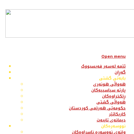
Open menu
ئێمە لەسەر فەیسبووک
گەڕان
بابەتی گشتی
هەواڵی هونەری
پارتە سیاسییەکان
ڕێکخراوەکان
هەواڵی گشتی
حکومەتی هەرێمی کوردستان
کاریکاتێر
دیمانەی تایبەت
نووسەرەکان
وێنەی نووسەرە ناسراوەکان