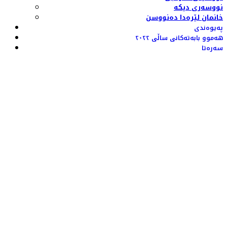
نووسەری دیکە
خانمان لێرەدا دەنووسن
پەیوەندی
هەموو بابەتەکانی ساڵی ٢٠٢٢
سەرەتا