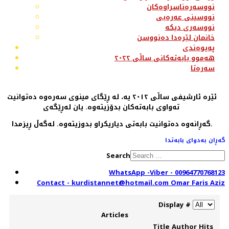
نووسەرەناسراوەکان
نووسینی عەرەبی
نووسەری دیکە
خانمان لێرەدا دەنووسن
پەیوەندی
هەموو بابەتەکانی ساڵی ٢٠٢٢
سەرەتا
ئێرە ئارشیفی ساڵی ٢٠١٢ یە، لە ڕێگای مینوی سەرەوە دەتوانیت
تەواوی بابەتەکان بدۆزیتەوە. یان لەڕێگەی
گەڕانەوە دەتوانیت بابەتی دیاریکراو بدوزیتەوە. لەگەڵ ڕیزمدا.
گەڕان بەدوای بابەتدا
Search
WhatsApp -Viber - 00964770768123
Contact - kurdistannet@hotmail.com Omar Faris Aziz
Display #
Articles
Title
Author
Hits