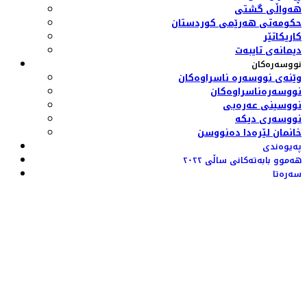
هەواڵی گشتی
حکومەتی هەرێمی کوردستان
کاریکاتێر
دیمانەی تایبەت
نووسەرەکان
وێنەی نووسەرە ناسراوەکان
نووسەرەناسراوەکان
نووسینی عەرەبی
نووسەری دیکە
خانمان لێرەدا دەنووسن
پەیوەندی
هەموو بابەتەکانی ساڵی ٢٠٢٢
سەرەتا