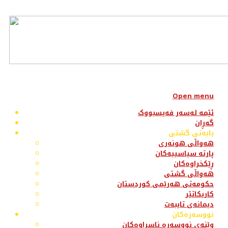
Open menu
ئێمە لەسەر فەیسبووک
گەڕان
بابەتی گشتی
هەواڵی هونەری
پارتە سیاسییەکان
ڕێکخراوەکان
هەواڵی گشتی
حکومەتی هەرێمی کوردستان
کاریکاتێر
دیمانەی تایبەت
نووسەرەکان
وێنەی نووسەرە ناسراوەکان