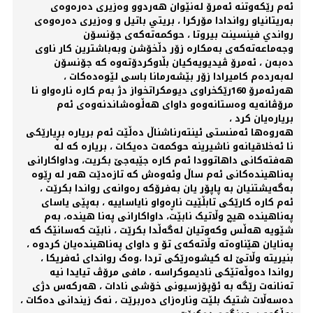
ئەم رێکەوتنە ئەمرۆ لەنێوان هەردوو وەزیری دەرەوەی
بەریتانیاو رواندادا مۆرکرا ، بريتي باتيل و وەزيری دەرەوەی
رواندي فينسينت بيروتا ، حوکمەتەکەی جۆنسۆن
وجەماعەتەکەی بەمکارە زۆر دڵخۆشن وبەباشترین کار ناوی
دەبەن ، ئەمرۆ ڤیدیویەکیان بڵاوکردۆتەوە کە جۆنسۆن
لەبەردەم کامیرادا زۆر بێشەرمانا باسی لێوەدەکات ،
هەرئەمرۆ 160رێکخراوی دیومکراتخواز دژ بەم کارە نارەواو نا
مرۆڤانەیە وەستانەوەو داوای هەڵوەشاندنەوەی ئەم
بریارەیان کرد ،
هەروەها ئەمنستی ئینتەرناشناڵ دەڵێت ئەم بریارە بڕیارێکی
نا ئەخلاقیانەو ناشیرینە حوکمەت دەیکات ، بریارە کە لە
هەفتەکانی داهاتوودا ئەم کارە جێبەجێ بکریت، وداواکارانی
پەناهیندەکانی ئەم ساڵ وئەوەش کە تازەدێت هەر لە ڕێوە
بەگەیشتنیان بە پاپۆر یان بەفرۆکە رەوانەی رواندا بکرێت ،
ئەم کارە کارێکی تابڵێیت ناڕەواو نایاساییە ، بەپێی یاسای
پەناهیندە هیچ وڵاتیک نابێت، داواکارانی پەنا هیندە، بەم
شێویە هەڵس وکەوتیان لەگەڵدا بکرێت ، نابێت کەسانێک کە
پەنایان هێناوەتە وڵاتەکەی تۆ و داوای پەناهیندەیان کردوە ،
بنیریتە وڵاتێ لە کیشوەرێکی تردا ،وەک رواندای ئەفریکا ،
رواندا دەوڵەتێکی نادیموکراسە ، مافی مرۆڤ تیایدا نیە
تەنانەت رێگە بە ئۆپۆزسیونی خۆشی نادات ، هەرکەس دژی
دەسەڵات شتیک بلێت ونارەزای دەربرێت ، نەک زیندانی دەکات ،