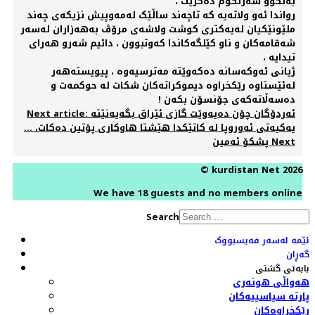
بەڵکوو سەرنگوم دەکرێت ،
رواندا ئەو ولاتەیە کە تاچەند ساڵێک لەمەوپیش نزیکەی چەند
ملێونێکیان لەیەکتری کوشت ولاشەی مرۆڤ بەهەزاران لەسەر
شەقامەکان و ناو کێلگەکاندا کەوتبوون ، دائیم شەرو هەرای
تیدایە ،
ژیانی ئەوکەسانە دەکەوێتە مەترسیەوە ، پیویستەهەر
لەئێستاوە رێکخراوە دیموکراتەکان شکات لە حوکمەت و
دەسەڵاتەکەی جۆنسۆن بکەن !
Next article: ئەردۆگان چۆن دەیەوێت گازی ئێراق بگەیەنێتە
یەکیەتی ئەوروپا لە کاتێکدا هێشتا هاوکاری پۆتین دەکات، ...
Next
پشکۆ ئەمین
© kurdistan Net 2026
We have 18 guests and no members online
Search
ئێمە لەسەر فەیسبووک
گەڕان
بابەتی گشتی
هەواڵی هونەری
پارتە سیاسییەکان
ڕێکخراوەکان