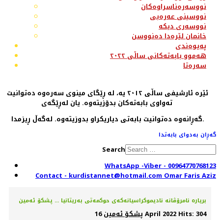
نووسەرەناسراوەکان
نووسینی عەرەبی
نووسەری دیکە
خانمان لێرەدا دەنووسن
پەیوەندی
هەموو بابەتەکانی ساڵی ٢٠٢٢
سەرەتا
ئێرە ئارشیفی ساڵی ٢٠١٢ یە، لە ڕێگای مینوی سەرەوە دەتوانیت
تەواوی بابەتەکان بدۆزیتەوە. یان لەڕێگەی
گەڕانەوە دەتوانیت بابەتی دیاریکراو بدوزیتەوە. لەگەڵ ڕیزمدا.
گەڕان بەدوای بابەتدا
Search
WhatsApp -Viber - 00964770768123
Contact - kurdistannet@hotmail.com Omar Faris Aziz
بریارە نامرۆڤانە نادیموکراسیانەکەی حوکمەتی بەریتانیا ... پشکۆ ئەمین
Hits: 304
16 April 2022
پشکۆ ئەمین