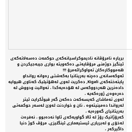
بریارە نامرۆڤانە نادیموکراسیانەکەی حوکمەت دەسەلاتەکەی
ئینگیز دوژمنی مرۆڤایەتی دەکەویتە بواری جیبەجیکردن و
هەمووکارەکان تەواوکرائەمرۆ !!!
ئەوکەسانەی دەچنە بەریتانیا بەکەشتی رەوانە روانداو
پایتەختەکەی Kigali, دەکریت لەوی لەهۆتیلیک کەناوی هیوایە
دادەنرین هەردووکەس لە هۆدەیەکدا ، تەوالیت ودووش لە
دەرەوەی ژورەکەیە ،
لەوی تەماشای کەیسەکەت دەکەن گەر قبوڵکرایت ئیتر
لەرواندا دەمینیتەوە ، نان و خواردنت لەوێ لەسەر حوکمەتی
بەریتانیای گەورەیە ،
کەرۆژانیک رۆژ لە ئالا گواویەکەی ئاوا نەدەبوو ، نەفرەت
لەخۆی و لەبریاری ئیستیعماری ئینگلیزی، مرۆڤ کوژ دنیا
داگیرکەر ،