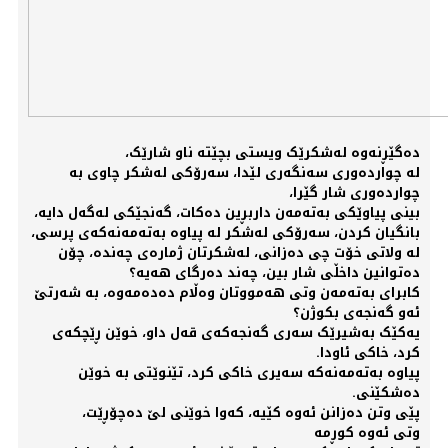
دەگێڕنەوە لەشکرێک ویستی بچێتە ناو شارێک،
لە چواردەوری سەنگەری لێدا، سەرۆکی لەشکر چاوی بە
چواردەوری شار گێرا،
بینی پیاوێکی بەتەمەن داربڕین دەکات، گەنجێکی لەگەل دایە،
بانگیان کردن، سەرۆکی لەشکر لە پیاوە بەتەمەنەکەی پرسی،
لە ولاتی خۆت چی دەزانی، لەشکرتان ژمارەی چەندە، چۆن
دەتوانین داخڵی شار بین، چەند دەرگای هەیە؟
کابرای بەتەمەن وتی هەمووتان وەڵام دەدەمەوە، بە شەرتێ
ئەو گەنجەی بکوژن؟
یەکێک بەشیرێک سەری گەنجەکەی قەل داو، خوێن ڕێچکەی
کرد، خاکی ئاودا.
پیاوە بەتەمەنەکە سەیری خاکی کرد، تێنوێتی بە خوێن
دەشکێنی.
پێی وتن دەزانن ئەوە کێیە، کەوا خوێنی لێ دەچۆڕێت،
وتی ئەوە کوڕمە