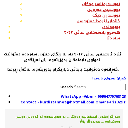
نووسەرەناسراوەکان
نووسینی عەرەبی
نووسەری دیکە
خانمان لێرەدا دەنووسن
پەیوەندی
هەموو بابەتەکانی ساڵی ٢٠٢٢
سەرەتا
ئێرە ئارشیفی ساڵی ٢٠١٢ یە، لە ڕێگای مینوی سەرەوە دەتوانیت
تەواوی بابەتەکان بدۆزیتەوە. یان لەڕێگەی
گەڕانەوە دەتوانیت بابەتی دیاریکراو بدوزیتەوە. لەگەڵ ڕیزمدا.
گەڕان بەدوای بابەتدا
Search
WhatsApp -Viber - 00964770768123
Contact - kurdistannet@hotmail.com Omar Faris Aziz
سەرگوزشتەی نیشتمانپەروەرێک ... بە سوپاسەوە لە ئەدەبی روسی
وەرگیراوە ... عەبدوڵڵا پۆڵا