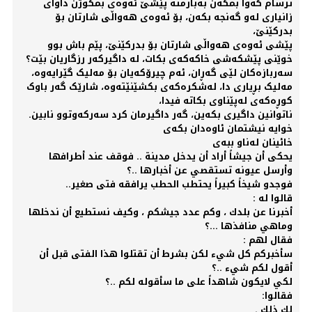
ترسام کەوا بمکەن بەبارمتە پێشێ ئەوەی بمکوژن داوای
زانیاری لەو گەنجە بکەن، بۆ ئەوەی هەواڵی شارتان بۆ
بدرکێنێ،
پێشی ئەوەی هەواڵی شارتان بۆ بدرکێنێ، پێم باش بوو
خوێنی پێشکەشی خاکەکەی بکات، لە داگیرکەر رزگاریان بێت؟
سەربازەکان لێی گەڕان، ئەم چیرۆکەیان بۆ مەلیک گێرایەوە،
مەلیک بڕیاری دا، لەشکرەکەی بکشێنێتەوە، شارێک گەر باوک
کوڕەکەی لەپێناوی بکاتە فیدا،
ناتوانین داگیری بکەین، گەر داگیرمان کرد سەرکەوتوو نابین.
خوایە نیشتمان ئاوەدان بکەی
خائینان لەناو ببەی
يحكى أن جيشاً أراد أن يدخل مدينة .. فوقف عند أطرافها
وأرسل عيونه تستقصي عن أخبارها ..؟
فوجدو شيخاً كبيراً يحتطب الحطب يرافقه فتى صغير..
قالوا له :
أخبرنا عن بلدك ، وكم عدد جيشكم ، وكيف نستطيع أن ندخلها
وماهي منافذها ...؟
فقال لهم :
سأخبركم كل شيء لكن بشرط أن تقتلوا هذا الفتى قبل أن
أقول لكم شيء ..؟
لكي لايكون شاهداً على ما سأقوله لكم ..؟
فقالوا:
لك ذلك .