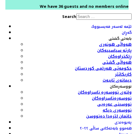
We have 36 guests and no members online
Search
ئێمە لەسەر فەیسبووک
گەڕان
بابەتی گشتی
هەواڵی هونەری
پارتە سیاسییەکان
ڕێکخراوەکان
هەواڵی گشتی
حکومەتی هەرێمی کوردستان
کاریکاتێر
دیمانەی تایبەت
نووسەرەکان
وێنەی نووسەرە ناسراوەکان
نووسەرەناسراوەکان
نووسینی عەرەبی
نووسەری دیکە
خانمان لێرەدا دەنووسن
پەیوەندی
هەموو بابەتەکانی ساڵی ٢٠٢٢