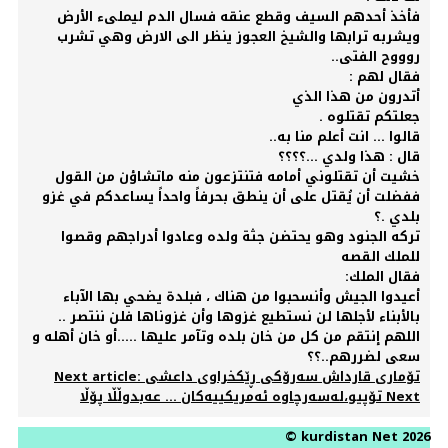
فأخذ أحدهم السيف وقطع عنقه فسال الدم ليملىء الأرض
ويشربه ترابها والشيخ العجوز ينظر الى الارض وهي تشرب
روووح الفتى..
فقال لهم :
أتدرون من هذا الذي
جعلتكم تقتلوه .
قالوا ... انت أعلم منا به..
قال : هذا ولدي ...؟؟؟؟
خشيت أن تقتلوني أمامه فتنتزعون منه ماتشاؤن من القول
ففضلت أن يُقتل على أن ينطق بحرفاً واحداً يساعدكم في غزو
بلدي .؟
تركه الجنود وهو يحتضن جثة ولده وعادوا أدراجهم وقصوا
للملك القصه
فقال الملك:
أعيدوا الجيش وأنسحبوا من هناك ، فبلدة يضحي بها الآباء
بالأبناء لأجلها لن نستطيع غزوها وأن غزوناها فلن ننتصر ..
اللهم إنتقم من كل من خان بلده وتآمر عليها .....أو خان أهله و
سعى لضررهم..؟؟
Next article: تۆماری قارداش سەرۆکی ڕێکخراوی داعشی
Next
تۆپیو،لەسەرچاوە ئەمریکییەکان ... عەبدوڵڵا پۆڵا
© kurdistan Net 2026