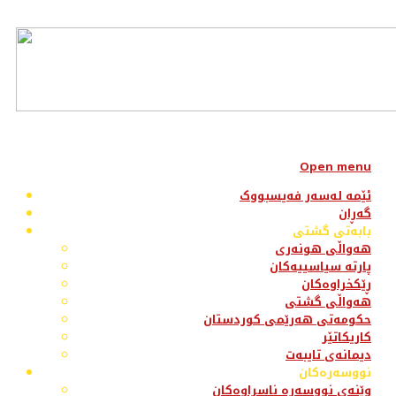
Open menu
ئێمە لەسەر فەیسبووک
گەڕان
بابەتی گشتی
هەواڵی هونەری
پارتە سیاسییەکان
ڕێکخراوەکان
هەواڵی گشتی
حکومەتی هەرێمی کوردستان
کاریکاتێر
دیمانەی تایبەت
نووسەرەکان
وێنەی نووسەرە ناسراوەکان