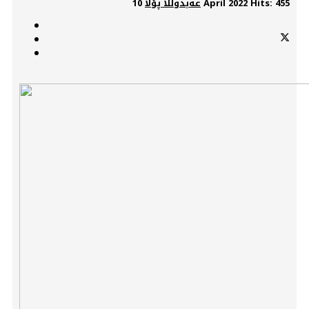
Hits: 455
10 April 2022
عەبدوڵڵا پۆڵا