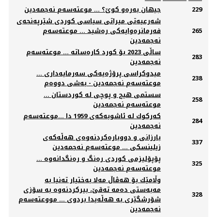
229
جیهان بەرەو كوێ؟ ... موعتەسەم نەجمەدین
شەرعیەتی میراتی سیاسی كوردی شێرپەنجەی
265
فەرمانرەوایەكی رەشید ... موعتەسەم
نەجمەدین
ساڵی 2023 بۆ كورد كارەساتە ... موعتەسەم
283
نەجمەدین
میدوكراسی پرۆژەیەكی سەرمایەداری ...
238
موعتەسەم نەجمەدین - بەشی دووەم
سستمی هیچ و پوچی لە كوردستان ...
258
موعتەسەم نەجمەدین
كەركوك لە ئاشوبەكەی 1959 دا …موعتەسەم
284
نەجمەدین
بارزانی و دووبارەكردنەوەی هەڵەكەی
337
زیلینسكی ... موعتەسەم نەجمەدین
پۆپۆلیزمی كوردی رەنگ و رەنگدانەوە ...
325
موعتەسەم نەجمەدین
وڵامێك بۆ هەڤاڵ مەلا بەختیار تەنیا بە
مەبەستی دەمە تەقێ، بیركردنەوە بە سۆزی
328
شۆرشگێری بە هەڵەیدا بردوی ... مووعتەسەم
نەجمەدین