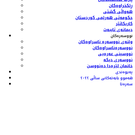
ڕێکخراوەکان
هەواڵی گشتی
حکومەتی هەرێمی کوردستان
کاریکاتێر
دیمانەی تایبەت
نووسەرەکان
وێنەی نووسەرە ناسراوەکان
نووسەرەناسراوەکان
نووسینی عەرەبی
نووسەری دیکە
خانمان لێرەدا دەنووسن
پەیوەندی
هەموو بابەتەکانی ساڵی ٢٠٢٢
سەرەتا