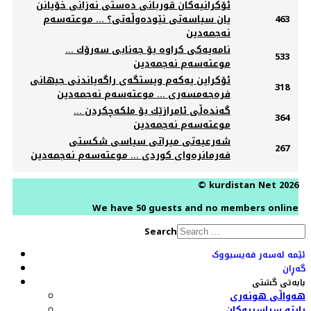
ئۆكرانیەكان قوربانی دەستی نەزانی خۆیانن
463
یان سیاسەتی نێودەوڵەتی؟ ... موعتەسەم
نەجمەدین
نامەیەكی كراوە بۆ جەنابی سەرۆك ...
533
موعتەسەم نەجمەدین
ئۆكراین یەكەم ویستگەی راگەیاندنی جیهانی
318
فرەجەمسەری ... موعتەسەم نەجمەدین
گەندەڵی ئامرازێك بۆ ملكەچكردن ...
364
موعتەسەم نەجمەدین
شەرعیەتی میراتی سیاسی شكستی
267
فەرمانرەوای كوردی ... موعتەسەم نەجمەدین
© kurdistan Net 2026
We have 50 guests and no members online
Search
ئێمە لەسەر فەیسبووک
گەڕان
بابەتی گشتی
هەواڵی هونەری
پارتە سیاسییەکان