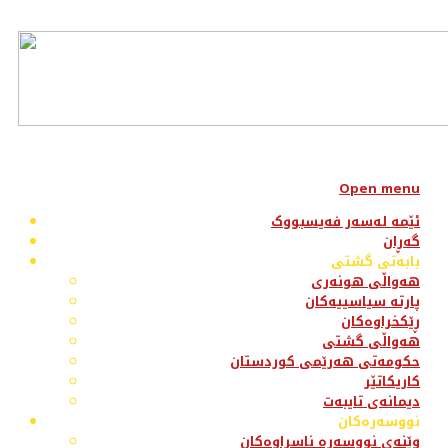
Open menu
ئێمە لەسەر فەیسبووک
گەڕان
بابەتی گشتی
هەواڵی هونەری
پارتە سیاسییەکان
ڕێکخراوەکان
هەواڵی گشتی
حکومەتی هەرێمی کوردستان
کاریکاتێر
دیمانەی تایبەت
نووسەرەکان
وێنەی نووسەرە ناسراوەکان