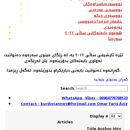
نووسەرەناسراوەکان
نووسینی عەرەبی
نووسەری دیکە
خانمان لێرەدا دەنووسن
پەیوەندی
هەموو بابەتەکانی ساڵی ٢٠٢٢
سەرەتا
ئێرە ئارشیفی ساڵی ٢٠١٢ یە، لە ڕێگای مینوی سەرەوە دەتوانیت
تەواوی بابەتەکان بدۆزیتەوە. یان لەڕێگەی
گەڕانەوە دەتوانیت بابەتی دیاریکراو بدوزیتەوە. لەگەڵ ڕیزمدا.
گەڕان بەدوای بابەتدا
Search
WhatsApp -Viber - 00964770768123
Contact - kurdistannet@hotmail.com Omar Faris Aziz
Display #
Articles
Title
Author
Hits