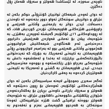
ناوچەی سەوزە، لە ئێستاشدا هەولێر و سەرۆك هەمان ڕۆڵ
دەگێڕن.
لە دوای ئەوەی شیعەكان توانییان كۆنتڕۆڵی حوكم بكەن لە
عێراق و دواتریش سوننەكان تەواو دوور بخەنەوە لە ناوەندی
دەسەڵات، ئیدی دواتر بە یارمەتیی وڵاتانی هەرێمی و
چاوپۆشیی هێزەكانی هاوپەیمانان، نۆرەی كوردیش هات، كە
لە ڕووداوەكانی ١٦ی ئۆكتۆبەر گەیشتە ئەوپەڕی بەهێزی، بە
شێوەیەك پیلان بۆ نەمانی قەوارەی هەرێمیش دانرابوو،
دەرەنجامی ئەم هەنگاوەی شیعەكانیش فراوانبوونی
هەژموونی وڵاتانی هەرێمی بوو لە بەرامبەر لاوازبوونی ڕۆڵی
هاوپەیمانان، بە تایبەتی ئەمەریكا، بە جۆرێك كە نەیدەتوانی
باڵیۆزخانەكەشی بپارێزێت لە بەغدا و لەملاشەوە داعش بە
شێوەیەكی بەرچاو خۆی رێكخستەوە و بووەوە مەترسییەكی
جیددی، ئیدی هاوپەیمانان بە گشتی و ئەمەریكا بە تایبەتی،
هەولێریان كردەوە بە چەقی كاركردنیان.
ئەگەر سەیری جموجۆڵی لایەنە سیاسییەكان بكەین لە دوای
هەڵبژاردنەكانی ئۆكتۆبەر، ئەوەمان بۆ ڕوون دەبێتەوە كە
هەولێر و سەرۆك بارزانی خاوەنی بڕیارن بۆ یەكلاكردنەوەی
شێوازی پێكهێنانی حكوومەتی داهاتووی عێراق، بە شێوەیەك
هەولێر بووەتە ترافیكی گشت هێزە عێراقییەكان، ئەوەتا
سوننەكان بە هەردوو هاوپەیمانی عەزم و تەقەدوم بە