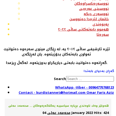
نووسەرەناسراوەکان
نووسینی عەرەبی
نووسەری دیکە
خانمان لێرەدا دەنووسن
پەیوەندی
هەموو بابەتەکانی ساڵی ٢٠٢٢
سەرەتا
ئێرە ئارشیفی ساڵی ٢٠١٢ یە، لە ڕێگای مینوی سەرەوە دەتوانیت
تەواوی بابەتەکان بدۆزیتەوە. یان لەڕێگەی
گەڕانەوە دەتوانیت بابەتی دیاریکراو بدوزیتەوە. لەگەڵ ڕیزمدا.
گەڕان بەدوای بابەتدا
Search
WhatsApp -Viber - 00964770768123
Contact - kurdistannet@hotmail.com Omar Faris Aziz
هەولێر وەك ناوەندی بڕیارە سیاسییە یەكلاكەرەوەكان ... محەمەد عەلی
Hits: 424
04 January 2022
محەمەد عەلی