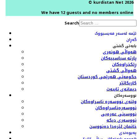
© kurdistan Net 2026
We have 12 guests and no members online
Search
ئێمە لەسەر فەیسبووک
گەڕان
بابەتی گشتی
هەواڵی هونەری
پارتە سیاسییەکان
ڕێکخراوەکان
هەواڵی گشتی
حکومەتی هەرێمی کوردستان
کاریکاتێر
دیمانەی تایبەت
نووسەرەکان
وێنەی نووسەرە ناسراوەکان
نووسەرەناسراوەکان
نووسینی عەرەبی
نووسەری دیکە
خانمان لێرەدا دەنووسن
پەیوەندی