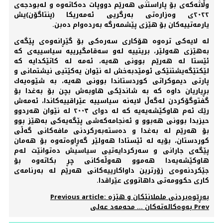
وڵاتەكەی بۆ پاراستنی هەرێم دووپات دەكاتەوە و لەبودجەی
٢٠٢٢ی وەزارەتی بەرگریی ئەمەریكا (پنتاگۆن)یش
یارمەتییەكان بۆ هێزی پێشمەرگە بەردەوام دەبن.
لە لایەكی ترەوە هۆكاری سەرەكی بۆ گێڕانەوەی پێگەی
بەهێزی هەولێر، بریتییە لەو سەقامگیرییە سیاسییەی كە
ئێستا لە هەرێم بوونی هەیە، ئەمە لە كاتێكدایە كە
لێكتێگەیشتنێكی ئومێدبەخش لە نێوان یەكێتیی نیشتمانی و
پارتی دیموكراتی كوردستاندا بوونی هەیە، بە شێوەیەك
بڕیاریان داوە كە بە شاندێكی هاوبەش بچن بۆ بەغدا بۆ
گفتوگۆكردن لەگەڵ لایەنە سیاسییە عێراقییەكاندا، ئەمەش
رێك ئەم هاوكێشەیەیە كە لە دوای ٢٠٠٣ لە نێوان هەردوو
حیزبدا بوونی هەبوو و ئەنجامەكەشی پێگەیەكی بەهێز بوو
بۆ هەرێم لە بەغدا و دەستەبەركردنی مافەكانی گەڵی
كوردستان، بۆیە لە ئێستادا هەولێر گەڕاوەتەوە بۆ هەمان
پێگەی جارانی و سەركردایەتیی سیاسیش دەتوانێت لەم
هاوكێشەیەدا هەموو هەوڵەكانی چڕ بكاتەوە بۆ
جێكردنەوەی زۆرترین داواكارییەكانی هەرێم لە بەرنامەی
كاری حكوومەتی داهاتووی عێراقدا.
Previous article: بەڕێوەبردنی ململانێكان و هێزە
Prev
بەوەكالەتەكان ... محەمەد عەلی