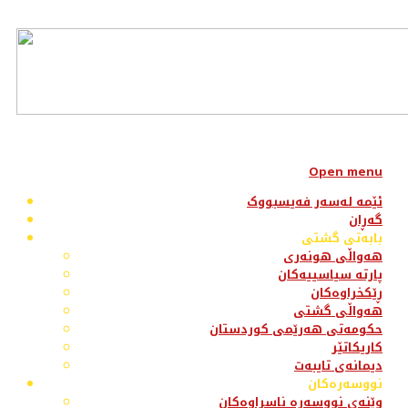
Open menu
ئێمە لەسەر فەیسبووک
گەڕان
بابەتی گشتی
هەواڵی هونەری
پارتە سیاسییەکان
ڕێکخراوەکان
هەواڵی گشتی
حکومەتی هەرێمی کوردستان
کاریکاتێر
دیمانەی تایبەت
نووسەرەکان
وێنەی نووسەرە ناسراوەکان