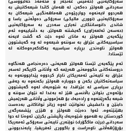
سەرۆكایەتیی (خەمیس غەنجەر و محەمەد حەلبووسی)
سەردانی هەولێر دەكەن، لە هەمان كاتدا شیعەكانیش بە
هەردوو لایەنەوە چوارچێوەی هەماهەنگیی شیعەكان بە
سەرۆكایەتیی (نووری مالیكی) سەرۆكی دەوڵەتی یاسا و
شاندی دانوسانتكاری تەیاری سەدری بە سەرۆكایەتیی
(حەسەن ئەلعەزاوی) گەیشتنە هەولێر، بە دڵنیاییەوە ئەم
پێگەیەی هەولێر بە مانای ئەوە دێت كە گشت لایەنە
سیاسییەكانی عێراق بە سوننەو شیعەوە لە وە گەیشتوون
هەولێر ناوەندی بڕیارە سیاسییە یەكلاكەرەوەكانە لە
ئێستادا.
ئەم پێگەیەی ئێستا هەولێر هەیەتی، دەرەنجامی هەنگاوە
دروستەكانی حكوومەتی هەرێمە كە وڵاتانی كاریگەر لەسەر
عێراق بە تایبەتی ئەمەریكای ناچار كردووە پێداچوونەوە بە
سیاسەتەكانیان بكەن و دووبارە هەولێر بكەنەوە بە چەقی
بڕیاری سیاسی لە عێراقدا، بە شێوەیەك لەوە گەیشتوون
بۆئەوەی بتوانن باڵانسی هێز لە بەغدا لە نێوان سوننە و
شیعە بگەڕێننەوە و ڕادەیەك بۆ هەژموونی وڵاتانی هەرێمیش
دابنێن و داعشیش نەتوانێت لەوە زیاتر تواناكانی بەدەست
بهێنێتەوە، ئەوا دەبێت هەولێر و هێزی پێشمەرگەی
كوردستان بە هەموو شێوەیەك پاڵپشتی بكرێن، ئەوەتا لە دوا
سەردانی (برێت ماكگۆرك) نوێنەری تایبەتی سەرۆكی ئەمەریكا
بۆڕۆژهەڵاتی ناوەڕاست و باكووری ئەفریقیا، پابەندبوونی