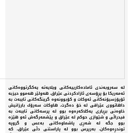
لە سەروبەندی ئامادەكارییەكانی ویلایەتە یەكگرتووەكانی
ئەمەریكا بۆ پڕۆسەی ئازادكردنی عێراق، هەولێر هەموو حیزبە
ئۆپۆزسیۆنەكانی ئەوكات و كۆبوونەوە گرینگەكانی تایبەت بە
داهاتووی عێراقی لە خۆ دەگرت، هاوكات سەرۆك بارزانیش
خاوەنی بڕیاری یەكلاكەرەوە بوو لە پرسەكانی تایبەت بە
فیدراڵی و شێوازی حوكم لە عێراق و پێشمەرگەش ئەو هێزە
بوو جگە لە شەڕی پاشماوەكانی بەعس و گروپە
توندڕەوەكان، بەرپرس بوو لە پاراستنی دڵی عێراق، كە