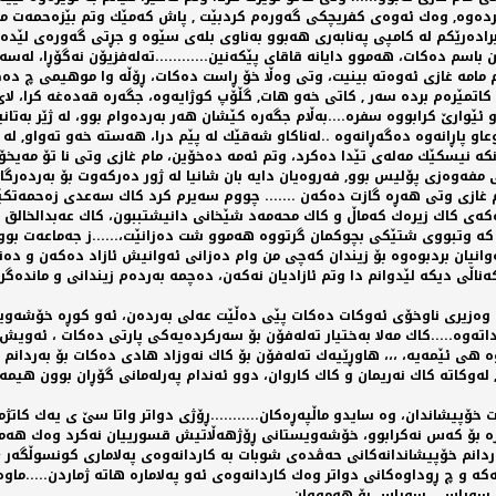
دەوە, وەك ئەوەی كفریچكی گەورەم كردبێت , پاش كەمێك وتم بێزەحمەت مامە 
 , برادەرێكم لە كامپی پەنابەری هەبوو بەناوی بلەی سێوە و جڕتی گەورەی لێدە
 باسم دەكات، هەموو دایانە قاقای پێكەنین............تەلەفزیۆن نەگۆڕا، لەسە
 مامە غازی ئەوەتە بینیت، وتی وەڵا خۆ ڕاست دەكات، ڕۆڵە وا موهیمی چ دەك
د كاتمێرەم بردە سەر , كاتی خەو هات, گڵۆپ كوژایەوە، جگەرە قەدەغە كرا، لا
 ئێوارێ كرابووە سفرە....بەڵام جگەرە كێشان هەر بەردەوام بوو، لە ژێر بەتا
 دوعاو پاڕانەوە دەگەڕانەوە ..لەناكاو شەقێك لە پێم درا، هەستە خەو تەواو
ە نیسكێك مەلەی تێدا دەكرد، وتم ئەمە دەخۆین، مام غازی وتی نا تۆ مەیخۆ نا
ی مفەوەزی پۆلیس بوو, فەروەیان دایە بان شانیا لە ژور دەركەوت بۆ بەردەرگ
مام غازی وتی هەڕە گازت دەكەن ....... چووم سەیرم كرد كاك سەعدی زەحمەتك
ەكەی كاك زیرەك كەماڵ و كاك محەمەد شێخانی دانیشتببون، كاك عەبدالخالق و
 وتبووی شتێكی بچوكمان گرتووە هەموو شت دەزانێت،......ز جەماعەت بوونە ك
وانیان بردبوەوە بۆ زیندان كەچی من وام دەزانی ئەوانیش ئازاد دەكەن و دەن
ناڵی دیكە لێدوانم دا وتم ئازادیان نەكەن، دەچمە بەردەم زیندانی و ماندەگرم 
ری وەزیری ناوخۆی ئەوكات دەكات پێی دەڵێت عەلی بەردەن، ئەو كوڕە خۆشەویس
اتەوە.....كاك مەلا بەختیار تەلەفۆن بۆ سەركردەیەكی پارتی دەكات ، ئەویش 
ە هی ئێمەیە، ،،، هاوڕێیەك تەلەفۆن بۆ كاك نەوزاد هادی دەكات بۆ بەردان
 لەوكاتە كاك نەریمان و كاك كاروان، دوو ئەندام پەرلەمانی گۆڕان بوون هیمە
 خۆپیشاندان، وە سایدو ماڵپەڕەكان...........ڕۆژی دواتر واتا سێ ی یەك كاتژ
ورە بۆ كەس نەكرابوو، خۆشەویستانی ڕۆژهەڵاتیش قسورییان نەكرد وەك هەمیش
ردانم خۆپیشاندانەكانی حەڤدەی شوبات بە كاردانەوەی پەلاماری كونسوڵگەر ی 
ەكە و چ ڕوداوەكانی دواتر وەك كاردانەوەی ئەو پەلامارە هاتە ژماردن.....ماوە
 ، سوپاس ، سوپاس بۆ هەمووان