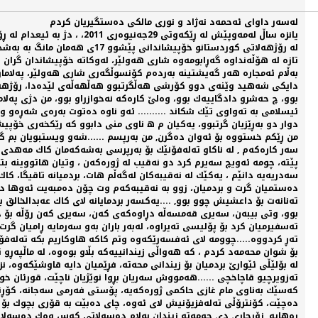
لەسەر داوای ئەحمەد نەژاد و نوری مالكی دەستگیریان كردم
یانزە ساڵ لەمەوپێش لە ڕێ
لە رۆژهەلاتی كوردستانو خۆپیشاندانی پێشوو 17ی هەمان مانگ بە بەشداری سەدان كەس رێكخرا.
تازە لە هۆڵەنداوە گەڕابومەوە شاری هەولێر، لەوكاتە خۆپیشاندان گران
بەڵام ئەمجارە هەر گەیشتینە بەردەم كۆنسوڵگەری شاری هەولێر، پەلامار
بوو، چ حەشرو دادگاییەك بوو، وەلێ كارەكە نەخوازراو بوو، من دژی پەلا
ئیسلامی بە تەواوی تێك شكاند .......... ئەو ناوە دەتوت بەرەی شەڕەو و
دوار دو بەڕێزیان گرتبوو، یەكیان م ه ناوی منی دابوو كە رێكخەری خۆپیشا
سەر كارەكەم , لە ناكاو تەلەفۆنێك بۆ بەرپرسی بەشەكەمان كاك مەهدی ه
پێتە، چومە ئەویچ سەیرم كرد دو نەقیب لە ژورەكەن ، وتیان هاتووینە بتبە
سەدریەیە دانێم ، یەكێك لە نەقیبەكان لەگەڵم هات، بردمیانە تاقیگا، ك
دەستمیان گرت و بردمیان، زوو بە نەقیبەكەم وت چۆن دەمبەیت ئەوها دەم ه
تەنانەت بۆ داعشیش چوو بوو, ....یەكسەر بردمایانە لای كاك عەبدالخالق ب
بوو، وتی بیبەن، سەیری قەمسەڵە دڕاوەكەی كەن، سەیری كەن رۆڵە بۆ خۆت ن
تەسفیرمیان كرد بۆ پۆلیسی تەیراوە، لەبەر باران بەو سەرمایە ڕامیان گر
تەڕ كردووە.....چوومە لای ئەفسەرێكەوە وتم كاكە هاوكاریم بكە تەلەفۆنێك 
بۆ شوان محەمەد كردم ، كە هەواڵی زیندانییەكە بڵاو بوەوە، لە ماڵپەڕو
لە بۆلێڵی ئێوارێ بردمیان بۆ زیندانی محەتە، فڕێمیان دایە قاوشێكەوە،
تەزویرچیو قاچاخچی ......هەمووش سەریان بڕوا نوێژیان ناچێت، قورئان خو
كەسێك بەناوی مام غازی حاكمی ژورەكەیە، پۆستی فەرمی سەجانە، كۆڕنەی
دەچێت، كۆنترۆڵی تەلەفزیۆنیش لای ئەوە، چای دەبێت بە قۆری بچوك بۆ ل
رەهایە, زۆرجاری دی چومەتە زیندان بەلام دەسەلاتی كەس وەك دەسەلاتی م