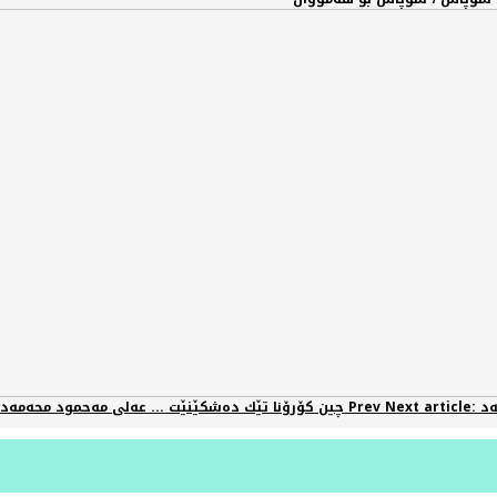
Prev
Previous article: چین كۆرۆنا تێك دەشكێنێت ... عەلی مەحمود محەمەد