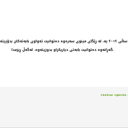
گەڕانەوە دەتوانیت بابەتی دیاریکراو بدوزیتەوە. لەگەڵ ڕیزمدا.
لی مەحمود محەمەد