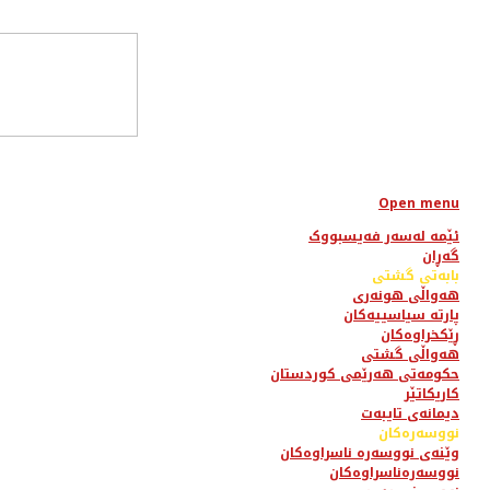
Open menu
ئێمە لەسەر فەیسبووک
گەڕان
بابەتی گشتی
هەواڵی هونەری
پارتە سیاسییەکان
ڕێکخراوەکان
هەواڵی گشتی
حکومەتی هەرێمی کوردستان
کاریکاتێر
دیمانەی تایبەت
نووسەرەکان
وێنەی نووسەرە ناسراوەکان
نووسەرەناسراوەکان