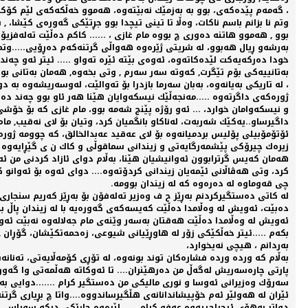
، گەمەم پێدەكەی، بوو بە بەزمێك نەبێتەوە، هەموو خەڵكەكەی لێم كۆكر
وتم نا بزانم باسم ناكات، وەڵا تا تینی تیچدا بوو جڕتێكی گەورەی كێشا،
بوو , هەموو هاتنە دەوری چ بووە مام غازی ، ...... كاكم دەڵێت تەلەفزیۆن
بەرشەو ڕیال هەبوو، لە شریتی ژێرەوە هەواڵی گرتنەكەم دەڕۆیی.....وتم
خودا دەركەیەكت لێدەكاتەوە، ئەوەی بێتە ئێرە تەواو ..... ئیتر ئەو چەن
بەتانییەكی بۆم تێگرت, كەوتە سەر سەرم , وتی بخەوە, هەمان بەتانی بوو
، لە تاریكی بەیانەوە، بەبان سەرما بازدرا بۆ تەوالێت، لەوسەریشەوە بە
ژورەكەی داگرتەوە .....مەنجەڵێك نیسكەوایان هێنا هەر ئاو بوو چەند دەنك
و نیسكەوامان خوارد، ... ئەو رۆژە پێنج شەمە بوو، مام غازی كە بۆ خۆش
داگیرساو..یەكێك شەربەت، لەناكاو بانگمیان كرد، وتیان بۆ لای نەقیب, 
ئۆتۆمۆبیلی پۆلیس بردمیانەوە بۆ لای عەقید عەبدالخالق، كە چوومە ژور
زیرەك چیرۆكی پێشمەرگایەتی و زیندانی سماقوڵی و كاك ن ی گێڕایەوە كە
هەمان كەیس گرترابوون ئەوانیشیان هێنا، بەڵام دوای ئازاد كردنی من ئە
كرد، وتی هەڤاڵانی ئێمەیان زیندانی كردۆتەوە.... دوای ئەوە بۆ ئەوانو كە
چی قەوماوە لە دەرەوە كە لە زیندان بوومە.
لە كاتی دەستگیركردنم بەڕێز ح ف وەزیر تەلەفۆن بۆ بەڕێز كەریم سنجا
دەبێت، ئەویش لە وەڵامدا دەڵێت كەیسەكەی گەورەیە با لە زیندان پاڵ بد
ئەویش لە وەڵامدا دەڵێت هەقتان بەسەر وێنەی مام جەلالەوە نەبێت ئەو
بكەم .....ئیتر خەڵكێكی زۆر لە هاوڕێیانی شیوعی، زەحمەتكێشان، گۆڕان ,
بەردانم ، هیچی نەیخوارد،
بەڵام كە وردە وردە فشارەكان توند بونەوە، لە تۆڕی كۆمەڵایەتی، تەنانەت
پارتی چارەسەریش لەگەڵ من دەرهێنران.... تا ئەوكاتە هەڵمەتی وا گە
سەرۆك وەزیرانی ئەوسا و نوری مالیكی من دەستگیر كرام .......دوایی بە
ئێران لە هەولێر ئەم خۆپیشاندانانەی هڵگیرساندووە....واتا چ بڕیاری گرتن
دواتر بەهۆی ئیحراجییەوە عەفو كرام، .....لێرەوە جارێكی دیكە سوپاس