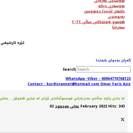
نووسینی عەرەبی
نووسەری دیکە
خانمان لێرەدا دەنووسن
پەیوەندی
هەموو بابەتەکانی ساڵی ٢٠٢٢
سەرەتا
ئێرە ئارشیفی ساڵی ٢٠١٢ یە، لە ڕێگای مینوی سەرەوە دەتوانیت تەواوی بابەتەکان بدۆزیتەوە. یان لەڕێگەی
گەڕان بەدوای بابەتدا
Search
WhatsApp -Viber - 00964770768123
Contact - kurdistannet@hotmail.com Omar Faris Aziz
لە یادی یانزە ساڵەی بەردبارانی قونسوڵخانەی ئێران لە شاری هەولێر ... عە
Hits: 343
02 February 2022
عەلی مەحمود