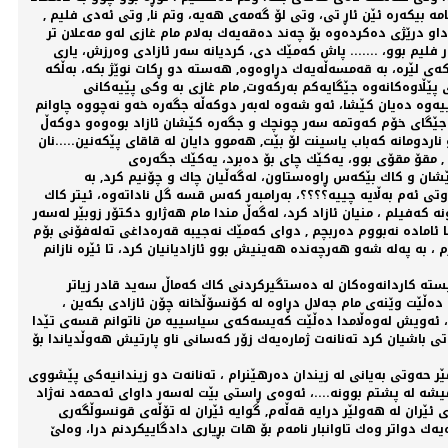
بیكەرە ئێن ئاڕ تی، وتی لۆ گەمەی هەیە، وتم نا, وتی ئەدی فلیم ,
داو درێژی دەكردەوە بۆ چەند دەقەیەك بەلام مام غازی لەو مەعلان تر
ر فلیم بوو، ....... پاش كەمێك دی، كردیانە سەر ئازادی وەرزش، یاری
ەی لێرە، بە قەمسەڵەیەك دڕاوەوە, هەستە دو ڕكات نوێژ بكە، بەڵكە
ی پێڵاوەكانەوە جێگایەكم بەركەوت, مام غازی بە وكی پێیەكانی
نییەوە دەیان كێشا، ئەو شەوە لەبەر دوكەڵە جگەرە خەو نەچووە چاوانم
, لە جێگای خۆم كەوتمە سەر چونچك و جگەرە كێشان ئازاد بوەوەو دوكەڵ
ردومانە كەباب یاسینت لۆ بێت, هەموو دایان لە قاقای پێكەنین.....نان
ا , مقۆ مقۆی بوو، یەكێك چای بۆ دەبرد، یەكێك جگەرەی
ێشان و كاك بێكەس ڕاوەستاون، لەگەڵیان چاك و چۆنیم كرد, بە
تی ئەم بەڵایە چییە؟؟؟؟، بەرامبەر كەس قسە گل ناداتەوە، ئیتر كاك
ەفیلم ، منیان ئازاد كرد، لەگەڵ مندا مام هەژارو دكتۆر زوبێر لەسەر
ا ئامادە نەبووم دەربچم , دوای كەمێك نەجیبە قەرەداغی تەلەفۆنی بۆم
، بە پەلە شەو هەرچەندە هەینیش بوو ئازادیانیان كرد، تا ئێرە نازانم
تە كاردانەوەكان لە دەستگیركردنی كاك كەماڵ سەید قادر زیاتر
دەڵێت وێنەی مام جەلال دڕاوە لە كۆنسۆڵخانە چۆن ئازادی بكەین ،
م ، ئەویش لەوەڵامدا دەڵێت كەیسەكەی سیاسییە من ناتوانم قسەی تێدا
تی باشیان كرد تەنانەت ژمارەیەك زۆر كەسانی ناو پارتیش هەوڵدیاندا بۆ
مێر حەوتی بەیانی لە زیندان دەرهێنرام ، تەنانەت دو زیندانیەكی پێشووی
ە لە پشتم بوونە....، ئەوەی ڕاستی بێت لەسەر داوای ئەحمەد نەژاد
ئێران لە هەولێر درایە قەڵەم, گوایە ئێران لە تۆڵەی قونسوڵگەری
یەك دواتر وەك تاوانبار نامەم بۆ هات بڕیاری دادگاییكردنم درا، وەلێ