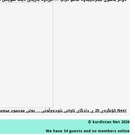
Next
Next article: كۆنگرەی 20 ی دادگای تاوانی نێودەوڵەتی ... عەلی مەحمود محەمەد
© kurdistan Net 2026
We have 34 guests and no members online