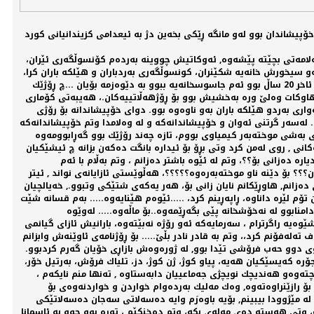
ان رێكخست، دووەم خۆپیشاندان بوو لەو مانگە ڕێكی بخەین دژ بە ئیعدامی كزیندانیانی كورد
ەلامەتی بچێتە پێشەوە, ئەوكاتیش چووینە بەردەم كۆنسوڵگەری ئێران،
و سیخورش خانەیە شكێنران، كونسوڵگەری بەردباران و هێلكە باران كرا،
دایكی شەهید وێنەی دوو كۆرشی هەڵگرتبوو هەڵهەڵەی لێدەدا، رۆژهەلاتییەكان بە حەماسەوە پەلاماریان دەدا, قاچیان لە خۆشیدا لە زەوی بڕا بووو ئاخر 20 ساڵ بوو ئەم جاسوسخانەیە ببوو بە دێوەزمە بۆیان ...چ ڕۆژێك
ە، هاوكات وەلێ ورە بەخشیش بوو بۆ ڕۆژهەڵاتییەكان.، هەیبەتی كۆماری
اری بەردو هێلكە باران بەو ناوەوە بوو. دوای خۆپیشاندانە بۆ رۆژی
.. لەسەر گرتنی ئەوان و خۆپیشاندانەكە و لە وەلامدا وتم خۆپیشاندانەكە
، بەڵام نەمیان دۆزیبوەوە، ڕۆژی دواتر 2ی فیبریوەری لە نەخۆشخانەی ڕزگاری بەشی موختەبەر كیمیاوی بووم، تازە چەند رۆژێك بوو گەڕابوومەوە
 , روی لەمن كرد وتی بڕۆ بۆ ئیدارە بانگت دەكەن بزانە چ ئیشێكیان
ە دەزانی بۆ؟؟، وتم لە ئێوە باشتر دەزانم ، وتم بەڵام با ئەم
؟ بۆ دێنە ناو موختەبەرەوە؟؟؟؟؟، هەڵوێستی ئازایانەی نواند , ئیتر
ەزانم, هاوڕێكانم نایان زانی بۆ، هەر یەكەی شتێكی وتبوو., خەیالچیان
م لێرە داناوە، ڕاپەڕینم كرد، .....ئێوەم هێنایەوە..... بەم قسانە شێت
منابوو لە نەخۆشخانە پێی بگەڕێمەوە..بۆ ماڵەوە..... لەوێوە
وەیە راگرترام ، سەرمایەكە ئەو رۆژە نەبێتەوە، بارانیش ئازای گیانمی
ەلەفۆنم كرد،، وتم بە قادر نادر بڵێ..... بۆ ڕۆژنامەی ئاوێنەش وابزانم
اوی دوو حەب فرۆشی تێدا بوو, لە ژورەوەش بازاڕی خۆیان گەرم كردبوو.
رە كەیسێكیان هەیە، پیاو كوژ، ژن كوژ، دز، تلیاك فرۆش، بەرتیل خۆر،
چتەوەو هەندیچك نویچژی جەماعییان دابەستاوە , تەنها منم نایكەم ،
 رازێنراوەتەوە, وەك مەلیك بەردەوام خواردن و خواردنەوەی بۆ
ە مێژوودا بیبینم, بۆیە باوەرَم وایە دەسەلاتی سەجان دەسەلاتێكی
ە، وتی هەستە دەی مەلەی بكە، وتم دەخنكێم ، توڕە بوو چوو بە ئاسمانا