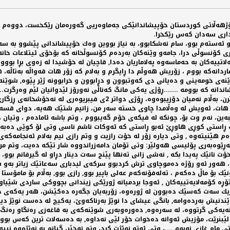
كەوتی 29جەنیوەری 2011، ، دژ بە ئیعدام لە ڕۆژهەڵاتی كوردستان خۆپیشاندانێكی جەماوەریی گەورەم
 و ئەستەم بوو، سام نەشكابوو، بە نیاز بووین وەك خۆپیشاندانی پێشوو بە س
ی كۆنسوڵی درا، جامەو وێنەكان بەردەم كۆنسوڵخانە كە بۆخۆی ئیتلاعات خانە
ماردانەكە بووم ، زۆریش هەوڵم دا ڕایگرم و بەلام كە زۆر هات قەواڵە بەتاڵ
ێنەی خومەینی و دەیانی دی كەوتبوون و دڕابوون و خرابوونە ژێر پێوە, شوێنەو
ندانە كە بوومە .......ڕۆژی یەكی مانگ كەناڵی نەورۆز لێدوانیان لێم وەرگرت.
من ڕێكم خستووە بۆ ئەوان دەگرن, من بەرپسم ......شەو ویستبویان بم گرن
ات، ئەویش لە وەڵامدا چاوی خستە سەر من، زانیم شتێك هەیە، دوای قسەكانی
ین، نەم وت بۆ، چونكە لە فیكەی خۆم گەیبووم ، وتم باشە ئامادەم ، وتیان دیار
اك ڕاستی كوڕی هاوڕێ ئەبو ڕاستی كە ئەوكات ناشم ناسی وتی لۆ كوێی دەبەن؟؟
ێنیتەوە , وتی دیارە زۆر لە خۆت رازیت و وتم رازی نیم بەلام ئەنجامەكەی د
ەڕێوەبەری پۆلیسی هەولێر: وتی تۆمان دامەزراندووە شار تێكە دەیت، وتم من تۆ
انێك پەیدا بكە , نەشی زانی تەنها پێنج سەت دینار دڕاو لە گیرفانم بوو، دا
ت، هەور ئەو رۆژە دەموچاوی ترش كردبوو سركەی لیدباری سەعاتێك زیاتر بەو شێ
بۆ ماڵ دەكەم ، تەلەفۆنەكەم عەلی باپیر بوو, رازی بوو, بەڵام بۆ مامۆستا ف ت
 تۆڕە كۆمەلایەتییەكان , ئەوجا بردمیانە ژورێكی زیندانی بچووكی ساردی شێی
 نزیك سەت كەسێك دەبوون لە ژورەوە، زۆربەیان جگەرە دەكێشن، هەر یەكەی جۆ
ێندنیش بەردەوامە, بانگی عیشای دا نوێژ بەرناكەوێ، یەكیچ لە دەست نوێژ دی
ەكی گرتووە، لە سەرەوە, دەورەوبەری شوێنەكەی بە قاغەزی رەنگاو رەنگ بۆ
ێبنرێت، مۆزیش ئەوانە دەخوات خۆر لێی نەداوە, بە دەسەلات ترین كەس بوو ل
ام غازی نەبوو.....، وتی ئەتو نوێژت كرد، وتم نەخێر، گیانم بە نوێژەوە نیی