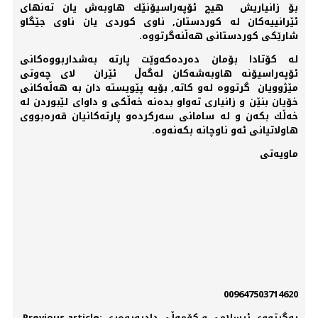
بۆ زانیاریش هیچ ئۆپەراسیۆنێك هاوبەش یان تەنهای
ئێرانییەكان لە كوردستان, ناوی كوردی یان ناوی جێگاو
شارێكی كوردستانی هەڵنەگرتووە.
لە كۆتادا بۆمان دەردەكەوێت پارتە بەشداربووەكانی
ئۆپەراسیۆنە هاوبەشەكان لەگەڵ ئێران لای چەوتی
مێژوویان گرتووە لەو كاتە, بۆیە پێویستە دان بە هەڵەكانی
خۆیان بنێن و زانیاری تەواو بدەنە خەڵكی و داوای لێبوردن لە
خەڵك بكەن و لە سامانی سەركردەو پارتەكانیان قەرەبووی
هاولاتیانی ئەو ناوچانە بكەنەوە.
ماویەتی
009647503714620
Previous article: یەگرتووی ئیسلامی و كۆمەڵی دادپەروەری