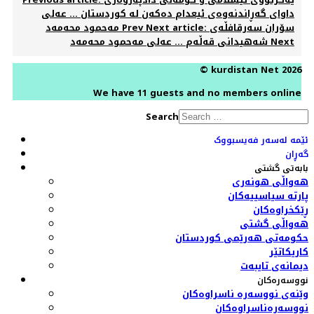
داوای گەڕاندنەوەی ئیعدام دەكەن لە كوردستان ... عەلی
Next article: سۆران سەرقافڵەی
Prev
مەحمود محەمەد
Next
شەهیدانی قەڵەم ... عەلی مەحمود محەمەد
© kurdistan Net 2026
We have 11 guests and no members online
Search
ئێمە لەسەر فەیسبووک
گەڕان
بابەتی گشتی
هەواڵی هونەری
پارتە سیاسییەکان
ڕێکخراوەکان
هەواڵی گشتی
حکومەتی هەرێمی کوردستان
کاریکاتێر
دیمانەی تایبەت
نووسەرەکان
وێنەی نووسەرە ناسراوەکان
نووسەرەناسراوەکان