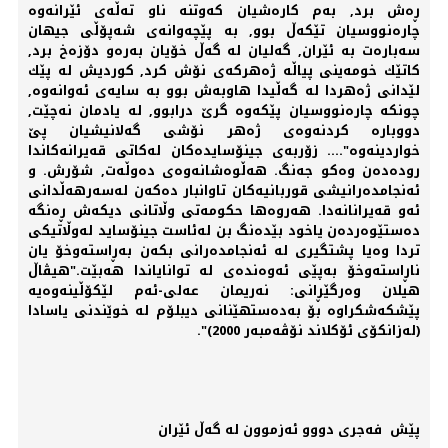
ڕەش برد, بەم كارەشیان كەوتنە ناو تەڵەی ئێرانەوە
چارەنووسیان تێكەڵ بوو, بە پێچەوانەی شەپۆڵی جیهان
سەبارەت بە ئێران, گەلیان لە گەڵ خۆیان بەرەو دۆزەخ برد,
كاتێك خومەینی پیاڵە ژەهركەی نۆش كرد, كوردیش لە پێك
لێدانی ژەهردا لە گەڵیدا هاوبەش بوو بە سایەی ئەوانەوە,
چونكە چارەنووسیان پێكەوە گرێ درابوو, لە یادمان نەچێت,
دووبارە كردنەوەی ژەهر نۆشی گەلانیشیان پێ
خواردینەوە".... زۆربەی‌ جینۆسایدەكان لەكاتی قەیرانەكاندا
رودەدەن وەكو جەنگ. هەڵوەشانەوەی‌ دەوڵەت, شۆرش. و
ئەنجامدەرانیشی‌ قوربانیەكان تاوانبار دەكەن لەسەرهەڵدانی‌
ئەو قەیرانانەدا. هەروەها حكومەتی‌ وڵاتانی‌ دیكەش ڕەنگە
دەستێوەردەن یاخود بێدەنگ بن لەئاست جینۆساید لەوڵاتیكی‌
تردا وەیا پشتگیری‌ لە ئەنجامدەرانی‌ بكەن بەڕاستەوخۆ یان
ناڕاستەوخۆ بەپێی‌ ئەوەندەی‌ لە توانایاندا هەبێت."هیڤاڵ
هیلان وەرگێڕانی‌: نەریمان عەلی‌-ئەم لێكۆڵینەوەیە
پێشكەشكراوە بۆ بەدەستهێنانی‌ دیبلۆم لە خوێندنی‌ یاسادا
(لەزانكۆی‌ ئۆكلاند نۆڤەمبەر 2000)".
پێش فەجری دووو ئەزموون لە گەڵ ئێران