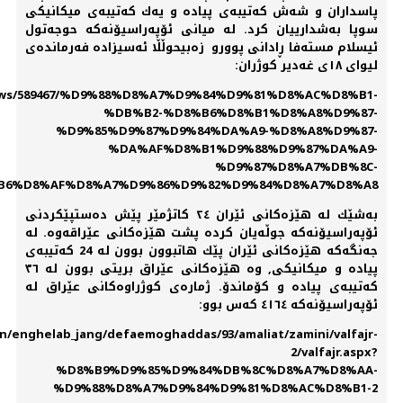
پاسداران و شەش كەتیبەی پیادە و یەك كەتیبەی میكانیكی
سوپا بەشدارییان كرد. لە میانی ئۆپەراسیۆنەكە حوجەتول
ئیسلام مستەفا ڕادانی پوورو زەبیحوڵڵا ئەسیزادە فەرماندەی
لیوای ١٨ی غەدیر كوژران:
/news/589467/%D9%88%D8%A7%D9%84%D9%81%D8%AC%D8%B1-
%DB%B2-%D8%B6%D8%B1%D8%A8%D9%87-
%D9%85%D9%87%D9%84%DA%A9-%D8%A8%D9%87-
%DA%AF%D8%B1%D9%88%D9%87%DA%A9-
%D9%87%D8%A7%DB%8C-
B6%D8%AF%D8%A7%D9%86%D9%82%D9%84%D8%A7%D8%A8
بەشێك لە هێزەكانی ئێران ٢٤ كاتژمێر پێش دەستپێكردنی
ئۆپەراسیۆنەكە جوڵەیان كردە پشت هێزەكانی عێراقەوە. لە
جەنگەكە هێزەكانی ئێران پێك هاتبوون بوون لە 24 كەتیبەی
پیادە و میكانیكی, وە هێزەكانی عێراق بریتی بوون لە ٣٦
كەتیبەی پیادە و كۆماندۆ. ژمارەی كوژراوەكانی عێراق لە
ئۆپەراسیۆنەكە ٤١٦٤ كەس بوو:
n/enghelab_jang/defaemoghaddas/93/amaliat/zamini/valfajr-
2/valfajr.aspx?
%D8%B9%D9%85%D9%84%DB%8C%D8%A7%D8%AA-
%D9%88%D8%A7%D9%84%D9%81%D8%AC%D8%B1-2