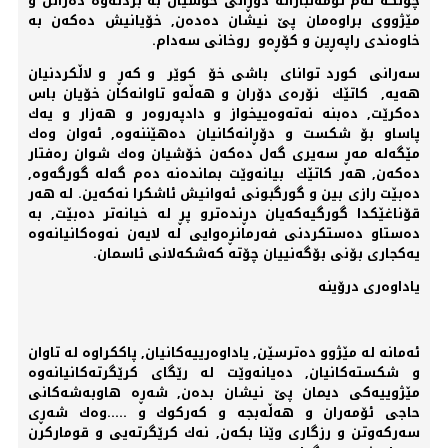
چونكە ئەم تۆمەتبارانە دۆڕانی خۆشیان بە بردنەوە دەزانن و
مێژووی براوەمان پێ نیشان دەدەن, خۆیانیش دەكەن بە
خاوەندی راپەڕین و كۆڕەو روخانی سەدام.
سەرانی كورد توانای باشی خۆ كوێر و كەڕ و لاڵكردنیان
هەیە, كاتێك نۆرەی دۆران و هەڵەو تاوانەكان خۆیان باس
دەكرێت, دەبنە نەتەوەییخواز و دادپەروەر و هەزار و یەك
پاساو بۆ شكست و دۆڕانەكانیان دەهێننەوە, ئەوان وەك
مێگەلە مەڕ سەیری گەل دەكەن خۆشیان وەك شوان رەفتار
دەكەن, هەر كاتێك بیانەوێت بماندەنە دەم گەلە گورگەوە,
دەبێت رازی بین و گورگبونی ئەوانیش ئاشكرا نەكەین. لە هەر
قۆناغێكدا گورگیەكەیان دڕندەترو پڕ لە خیانەتر دەبێت, بە
دەستاو دەستكردنی فەرمانڕەوایی لە لایەن نەوەكانیانەوە
یەكجاری بۆنی بۆگەنییان چۆتە كەشكەلانی ئاسمان.
یاداوەری درۆینە
ئەمانە لە مێژوو دەترسێن, یاداوەرییەكانیان, پاككراوە لە تاوان
و شكستەكانیان, دەیانەوێت لە رێگای كرێگرتەكانیانەوە
مێژوییەكی دیمان پێ نیشان بدەن, شەڕە هاوبەشەكانی
حاجی ئۆمەران و هەڵەبجە و كەركوك و .....وەك شەڕی
سەركەوتن و رزگاری وێنا بكەن, نەك كرێگرتەیی و قوماركرن