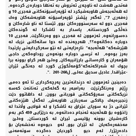
فەتحی هەشت لە ناوچەی ئەتروش بە تەنها دوبارەی كردەوە,
لە هەڵەبجەش هاوبەشیكرد لە ئۆپەراسیۆنەكانی فەجری 10 و
زەفەری 7", ئەگەر پێشتر ئۆپەراسیۆنە هاوبەشەكان وەك
فەجری دوو لە سەرسنوورەكان بوو, ئێستا لە ناو شارەكان و
خەڵكی كوردستانە, پاسدار بە ئاشكرا لە گوندەكان
دەسوڕانەوە, ئەزموون لە فەجری دوو وەرناگرێت, فەجری 10
دوبارە دەكاتەوە؟؟, هەرچەندە لە دوا ساتەكانی نزیك لە
هێرشەكە" هەڵەبجە" ناڕەزایەتی لە نێو سەركردایەتی پارتیدا
بەرز بوەوە, لە ترسی دوبارە بونەوەی روداوەكەی حاجی
هۆمەران و كارەساتی بارزانییەكان, وەلێ هەر كراو بوونە برا
بچوك لە شەراكەتەكە"كۆمەڵكوژی كورد لە جەنگی ئێران
-عێراقدا, عادیل سدیق عەلی, ل260-261 .".
دەبینین ئەزموون لە دڕندانەترین پەرچەكرداری تا ئەو دەمی
ڕژێم وەرناگرترێت بەرامبەر بە گەلەكەی تەنانەت كەسە
نزیكەكانی سەرۆكەكانی قوربانی بوون, لە داهاتوو دێت
زنجیرەیەك چالاكی سەربازی هاوبەش, لەگەڵ هێزەكانی
ئێرانی دژ بە سوپای عێراق بە ئاشكرا و لە قولایی وڵاتدا لە
زاخۆوە بۆ هەڵەبجە ئەنجام دەداتەوە, بە درێژایی 459 كم, بەم
كارەشیان بوونە پۆلیسی ئیران لە كوردستان, وەلێ
مەخفەرەكەیان لە ئێران بوو, لەو دیوەوە نەخشەیان بۆ
دادەڕێژرا, لەم دیو كوردیان دەكردە سوتەمەنی