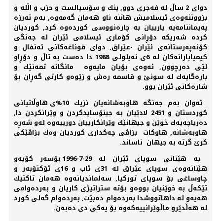
دوای 2 ساڵ لە فەجری دوو, ینك و سۆسیالست و حزب و اڵلە و
بزووتنەوەی ئیسلامیش هاتنە ناو هەمان گەمەوە, بەم تەرزە
پەیماننامەیە یارییان بە چارەنووسی كوردەوە كرد, كوردیان
كردە شەریكە دۆڕانی كۆماری ئیسلامی ئێران لە جەنگی
كۆنەپەرستانەی ئێران -عێراق, دوای قوناغەكانی ئەنفال و
كیمیابارانەكان لە 6ی ئەیلولی 1988 دا دەست بە تاڵ و دۆڕاو
لێی دەرچوون, ئەوەی بۆیان مایەوە مانگانە تمەنێك و
بارەگایەك لە سونێ و قاسمە رەش و زێوەو كارتی گەڕان بۆ
شارەكانی ئێران بوو.
ئەوان بەم جەنگە هاوبەشانەیان نزیك 10%ی هاوڵاتیانی
كوردستان و 2451 لادێیان بە جینۆسایدكردن و وێرانكردن دا,
دەریاچەیەك خوێن و جیهانێك وێرانكارییان دورییەوە لەو شەڕە
هاوبەشانە, هاوكات بزاڤی چەكداری كوردیان وەك بزاڤێكی
كرێ گرتە بە جیهان ناساند.
بە هێنانی سوپای ئێران لە 29-7-1996 بۆسەر كۆیەو
هێنانەوەی سوپای عێراق لە 31ی ئاب و 16ی ئۆكتۆبەر و
چاوساغی بۆ سوپای توركیا, سەلماندیانەوە هەمان تاكتیك
تێكەڵ بە خوێنیان بووەو بۆتە ستراتیژی كاریان و بەردەوامی
هەیەو لە داهاتووشدا بەردەوام دەبێت, بەردەوام گەلی كورد
لە هەڵدێرو ماڵوێرانییەكەوە بۆ یەكی دی دەبەن.