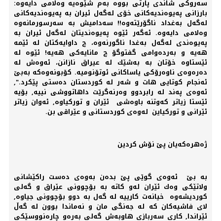
سەروكی شاندی پارتی بووە بەم شێوەیە وەلامی دایەوە:
بارزانی پەیوەندیەكانی خۆی لەگەل ئیران بە پەیوەندیەكانی
لەگەل بەغداد ناگۆرێتەوە!! سەدامیش بە سەرسورمانەوە
وەلامی دایەوە. ئەگەر ئێوە پەیوەندیتان لەگەل ئیران بە
پەیوەندی لەگەل بەغدا ناگورنەوە، چ داوایەكتان لە ئێمە
هەیە و بەردەوامی گفتوگۆ چ مانایەكی هەیە! ئێوە لە
ئێستاوە خۆتان بە بەشێك لە عیراق نازانن، ئەوەش لە
دەرەوەی ناوەرۆكی یاساكانی ئوتۆنومیە. كۆبونەوەكە بەبێ
ئەنجام كوتایی هات و شەر لە كوردستان دەستی پێكرد.",
ئەوەی پەند لە رابردوو وەرنەگرێت داهاتووشی نییە, بۆیە
ئێستا زیاتر كەوتنە باوەشی ئێران و توركیاوە, ئەوان زیاتر
ئێرانی و توركیاین لەوەی كوردستانی و عێراقی بن.
ژەهرەكەیان پێ نۆش كردین
بە بێ ئەوەی گوێی پێ بدەن بەوەی دەست راكێشانی
ولاتێكی وەك ئێران لەو كاتە بە بۆچوونی عێراق و گەلی
كوردیشەوە خیانەت كارییە لە گەل بە دوو بۆچوونی جیاوە,
لای فاشیەكان كە لە جەنگی مان و نەماندا بوون لە گەڵ
ئێراندا, كاری سەربازی هاوبەش گەلی بەرەو چارەنووسێكی