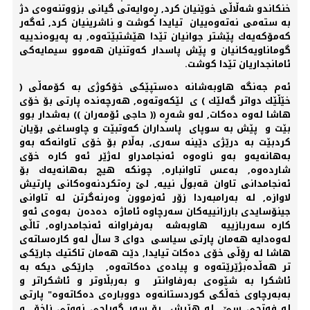
خنكاندو شەڵاڵی خوێنیان كرد, ڕەوایەتی گیانی بزووتنەوەی دژ
بە ستەمی نەتەوەییان تیایدا كوشت و ناشرینیان كرد, ئەگەر
كەمۆكەیەك پێشتر جوانیان تێدا هێشتبێتەوە, بە پەیوەندییە
گوماناویەكانیان و پێش پاسدار كەوتنیان هەموو سیمایەكی
ئامانجداریان تێدا كوشت.
ئەم جەنگە هاوبەشانە دەستپێكی خۆكوژی بە كۆمەڵی (
خێڵێك دواتر گەلێك ) ی لێكەوتەوە, هەرچەندە پارتی بۆ خۆی
هاشا لەوە دەكات, لەو شەڕە (( حاجی ئۆمەران )) بەشدار بوو
بێت و پێش بە سوپای پاسداران كەوتبێت و چاوساغی بۆیان
كردبێت بە درێژی دێینە سەری, بەڵام بۆ خۆی تاوانەكە بەو
بەهانەیەو بەو ناوەوە ئەنجامدراو لەژێر ئەو كارە خۆی
شاردەوە, بەعس تاوانبارە, چونكە هیچ بەهانەیەك بۆ
ئەنجامدانی تاوان قەبوڵ نییە, لێ ڕەتكردنەوەكانی پارتیش
لاوازە, لە بەرامبەردا زۆر ئەزموون وەرنەگرتن لە تاوانی
جینۆسایدی بارزانییەكان سەرچاوە ئاماژە دەدەن بەوەی ئەو
كارە سەربازییە هاوبەشە بەرفراوانە ئەنجامدراوە, تاڵی
لەوەدایە هەمان پارتی سیاسی دوای 3 ساڵ لەو كارەساتەی
هاشا لە ڕۆڵی خۆی دەكات تیایدا, دێت هەمان تاكتیك جارێكی
تر هەڵدەبژێرێتەوە و پیادەی دەكاتەوە, جارێكی دیكە بە
ئاشكرا بە شێوەی بەرفاوانتر و بەربڵاوتر و ئاشكراتر و
بەبەرچاوی خەڵكی كوردستانەوە دووبارەی دەكاتەوە" پارتی
لە فەتحی سێ لە هێرش بۆ سەر گەراجی نەوتی زاخۆ و