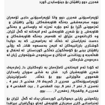
فەجری دوو راهێنان بۆ جینۆسایدی كورد
ئۆپەراسیۆنی فەجری دوو واتا ئۆپەراسیۆنی حاجی ئۆمەران
بووە سەرمەشقی جەنگە هاوبەشەكان, رۆڵی راهێنان و
ئەزموونی گێڕا بۆ ئەو جۆرە تەرزە لە چاوساغی و جەنگی
هاوبەش, چ بۆ شەڕی هاوبەشی ئەم لایەنانە لە گەڵ ئێران,
وە كاردانەوەی عێراق لە هەمبەر جەنگە هاوبەشەكان و
دەست نەپاراستن لە خەڵك لە بەرامبەری, كە بە دوایدا
كوشتاری بارزانییەكان لە لایەن بەعسەوە هات, كە رۆڵی
راهێنان بینی بۆ كۆمەڵكوژی خەڵكی كوردستان لە ئەنفال و
هەڵەبجە و روخاندنی لادێكان و سڕینەوەی شوێنەواری ژیان لە
دەرەوەی شارەكان.
لە كۆدا ئەم لایەنانەی ئاماژەمان بە ناوەكانیان دا, ژمارەیەك
شەڕی هاوبەشیان كرد شان بە شانی سوپای پاسداران
هەمووی ماڵوێرانی بوو بۆ خەڵك, ناسراوترینیان
ئۆپەراسیۆنەكانی فەجری 2, كەربەلا 10, فەتحی 5, نصر 4 ,
نەسری 5, نصر 7, نصر 8, بیت المقدس 2 , بیت المقدس 4 و
فەجری 4, والفجر10, زەفەری 7, ...... بوو.
رێكەوتنی پارتی دیموكراتی كوردستان-پدك لە گەڵ ئێران بۆ
ئەنجامدانی كاری سەربازی هاوبەش لەناو جوگرافیای عیراقدا