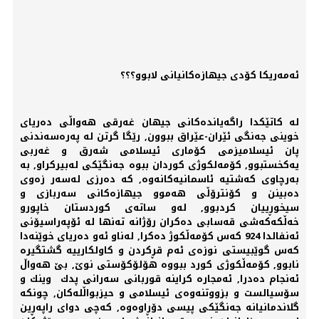
ئەمەریكا كۆدی جیهازەكانیانی لابوو؟؟؟
لە كاتێكدا راگەیاندەكانی جیهان غەرقی هەواڵی دەریای
خوینی جەنگی ئێران-عێراق ببوون, رێگا گرتن لە پەرەسەندنی
پان ئیسلامیزمی كۆماری ئیسلامی شەرق و غەربی
یەكخستبوو, كۆمەلكوژی كوردان ببوە جەنگێكی لەبیركراو, بە
بەرچاوی كەشتیە ئاسمانیەكانەوە, كە دەرزی لەسەر زەوی
دەبینن و كۆنترۆڵی هەموو جیهازەكانی سەربازی و
سیخوڕییان كردبوو, لەو ساتەی كوردستان خاپورو
خەڵكەكەشی قەسابی دەكران رۆژانە تەنها لە ئۆپەراسیۆنی
ئەنفالدا 924 كەس كۆمەڵكوژ دەكرا, لەناو ئەو دەریای خوێنەدا
كەس گوێبیستی نوزەی ئەم قڕكردن و كاولكارییە گشتگیرە
نابوو, كۆمەڵكوژی كورد ببووە هۆلۆكۆستی نوێ, بێ هەواڵ
ئەنجام دەدرا, ئەمجارە كراینە قوربانی سەرانی پدك وینك و
سۆسیالست و بزووتنەوەی ئیسلامی و حیزبواڵلەكان, چونكە
گلاندمانیانە جەنگێكی پیسی دۆڕاوەوە, كەچی دوای راپەڕین