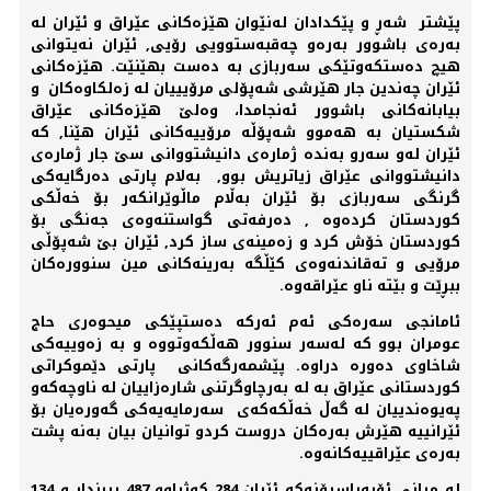
پێشتر شەڕ و پێكدادان لەنێوان هێزەكانی عێراق و ئێران لە
بەرەی باشوور بەرەو چەقبەستوویی رۆیی, ئێران نەیتوانی
هیچ دەستكەوتێكی سەربازی بە دەست بهێنێت. هێزەكانی
ئێران چەندین جار هێرشی شەپۆلی مرۆیییان لە زەلكاوەكان و
بیابانەكانی باشوور ئەنجامدا، وەلێ هێزەكانی عێراق
شكستیان بە هەموو شەپۆڵە مرۆییەكانی ئێران هێنا, كە
ئێران لەو سەرو بەندە ژمارەی دانیشتووانی سێ جار ژمارەی
دانیشتووانی عێراق زیاتریش بوو, بەلام پارتی دەرگایەكی
گرنگی سەربازی بۆ ئێران بەڵام ماڵوێرانكەر بۆ خەڵكی
كوردستان كردەوە , دەرفەتی گواستنەوەی جەنگی بۆ
كوردستان خۆش كرد و زەمینەی ساز كرد, ئێران بێ شەپۆڵی
مرۆیی و تەقاندنەوەی كێڵگە بەرینەكانی مین سنوورەكان
ببڕێت و بێتە ناو عێراقەوە.
ئامانجی سەرەكی ئەم ئەركە دەستپێكی میحوەری حاج
عومران بوو كە لەسەر سنوور هەڵكەوتووە و بە زەوییەكی
شاخاوی دەورە دراوە. پێشمەرگەكانی پارتی دێموكراتی
كوردستانی عێراق بە لە بەرچاوگرتنی شارەزاییان لە ناوچەكەو
پەیوەندییان لە گەڵ خەڵكەكەی سەرمایەیەكی گەورەیان بۆ
ئێرانییە هێرش بەرەكان دروست كردو توانیان بیان بەنە پشت
بەرەی عێراقییەكانەوە.
لە میانی ئۆپەراسیۆنەكە ئێران 284 كوژراوو 487 بریندار و 134