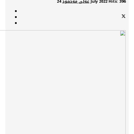
Hits: 396
24 July 2022
عەلی مەحمود