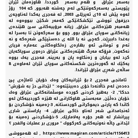
بەسەر عێراق و هەم بەسەر كورددا. هاوزەمان ئێران
پێویستی بەسەركەوتنێكی لەم چەشنە هەبوو, كە 104 رۆژ
لەوە پێش لە 10ی ئەپرێلی 2003, لە فەجری یەكدا لەناوچەی
دیزفول تووشی تێكشكانێكی كەمەر شكێن ببووەوە لە
هەمبەر هێزەكانی عێراق, زیانە مرۆییەكانی سێ هێندەی
زیانەكانی سوپای عێراق بوو, چوو بۆ سەركەوتن تا بەسرا لە
بەغدا داببڕێت, كەچی نە یا اللە ی دەستپێكی شەڕەكە و نە
تەم و تومانی ئەو بهارەی زەلكاوەكانی عەمارە فریای
نەكەوت, فڕۆكە مەرگ هێنەرەكانی عێراق درەوی سوپاكەیان
كرد لەو بیابان و زەنكاوە پان و بەرینە, فەجری یەك بووە
یەكێك لە گەورەترین شكستەكانی سوپای ئێران لەماوەی 8
ساڵەی شەڕی عێراق ئێراندا.
ئامانجی فەجری 2 بۆ ئێرانیەكان وەك خۆیان ئاماژەی پێ
دەدەن لەم خاڵانەدا خۆی دەبینێتەوە: " لێدانی دژ بە شۆرش"
حدكا", 2- بەهیز كردنی كوردە موسڵمانەكانی عێراق وەك
خۆیان دەڵێن, مەبەستی هاوكارانی لە هێزە كوردییەكان لەو
كاتدا كە پارتی دیموكراتی كوردستانە, 3-زەمینە خۆشكردن بۆ
ئەنجامدانی شەر لەناو خاكی عێراق, 4- پاراستنی شاری
پیرانشار لە هەر جۆرە پەلامارێك, 5-خۆشكردنی زەمینە بۆ
لێدانی چاڵە نەوتیەكانی كەركووك " مروری بر عملیات والفجر ۲
https://www.magiran.com/article/1156413 , لە هەمووشی