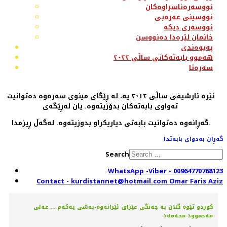
نووسەرەناسراوەکان
نووسینی عەرەبی
نووسەری دیکە
خانمان لێرەدا دەنووسن
پەیوەندی
هەموو بابەتەکانی ساڵی ٢٠٢٢
سەرەتا
ئێرە ئارشیفی ساڵی ٢٠١٢ یە، لە ڕێگای مینوی سەرەوە دەتوانیت
تەواوی بابەتەکان بدۆزیتەوە. یان لەڕێگەی
گەڕانەوە دەتوانیت بابەتی دیاریکراو بدوزیتەوە. لەگەڵ ڕیزمدا.
گەڕان بەدوای بابەتدا
Search
WhatsApp -Viber - 00964770768123
Contact - kurdistannet@hotmail.com Omar Faris Aziz
كوردو تێوە گلان بە جەنگی عێراق ئێرانەوە-بەشی یەكەم ... عەلی
مەحموود محەمەد