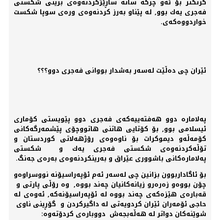
گرنگتر بۆ ئەو چركە ساتە ساڕێژكردنەوەی برینی شكستی
فەجری یەك بوو, لە پێناو بەرز كردنەوەی ورەی سوپا شكست
خواردووەكەی.
ئێران چی دەڵێت لەسەر بەشدار بووانی فەجری دوو؟؟؟
پەلامارە دوو هەفتەییەكەی فەجری دوو پێویستی كۆماری
ئیسلامی بوو, بۆ كۆتایی هاتنی هاتووچۆی پێشمەرگەكانی
كۆمەڵەو دیموكرات بۆ ناوەوەی رۆژهەلاتی كوردستان و
تۆڵەكردنەوەی شكستی فەجری یەك و شكستی
پەلامارەكانی باشووری عێراق و بەرینكردنەوەی بەرەی جەنگ.
بۆ ئاگاداربوون بزانین چی لەسەر ئەم ئۆپەراسیۆنە نووسراوەو
چۆن بووەو زەرەرو زیانەكانیان چەند بووە, وە رۆڵی پارتی و
قەبارەی هێزەكەی چەند بووە لە ئۆپەراسیۆنەكە, ئەوەی لە
حاجی ئۆمەران ئێران كردویەتی لە داگیركردن و گۆڕینی ناوی
شوێنەكان دواتر لە هەڵەبجەش دووبارەی كردۆتەوە: