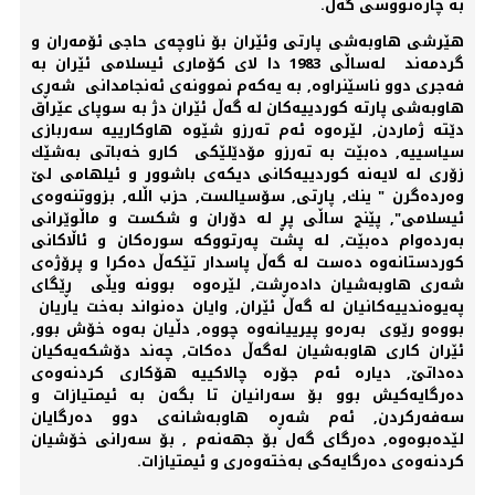
بە چارەنووسی گەل.
هێرشی هاوبەشی پارتی وئێران بۆ ناوچەی حاجی ئۆمەران و
گردمەند لەساڵی 1983 دا لای كۆماری ئیسلامی ئێران بە
فەجری دوو ناسێنراوە, بە یەكەم نموونەی ئەنجامدانی شەڕی
هاوبەشی پارتە كوردییەكان لە گەڵ ئێران دژ بە سوپای عێراق
دێتە ژماردن, لێرەوە ئەم تەرزو شێوە هاوكارییە سەربازی
سیاسییە, دەبێت بە تەرزو مۆدێلێكی كارو خەباتی بەشێك
زۆری لە لایەنە كوردییەكانی دیكەی باشوور و ئیلهامی لێ
وەردەگرن " ینك, پارتی, سۆسیالست, حزب اڵلە, بزووتنەوەی
ئیسلامی", پێنج ساڵی پڕِ لە دۆران و شكست و ماڵوێرانی
بەردەوام دەبێت, لە پشت پەرتووكە سورەكان و ئاڵاكانی
كوردستانەوە دەست لە گەڵ پاسدار تێكەڵ دەكرا و پرۆژەی
شەری هاوبەشیان دادەڕشت, لێرەوە بوونە ویڵی ڕێگای
پەیوەندییەكانیان لە گەڵ ئێران, وایان دەنواند بەخت یاریان
بووەو رێوی بەرەو پیرییانەوە چووە, دڵیان بەوە خۆش بوو,
ئێران كاری هاوبەشیان لەگەڵ دەكات, چەند دۆشكەیەكیان
دەداتێ, دیارە ئەم جۆرە چالاكییە هۆكاری كردنەوەی
دەرگایەكیش بوو بۆ سەرانیان تا بگەن بە ئیمتیازات و
سەفەركردن, ئەم شەڕە هاوبەشانەی دوو دەرگایان
لێدەبوەوە, دەرگای گەل بۆ جهەنەم , بۆ سەرانی خۆشیان
كردنەوەی دەرگایەكی بەختەوەری و ئیمتیازات.