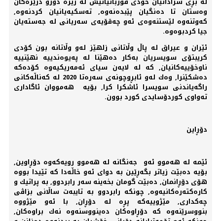
لە بڕی سزادانیان خودی قوربانیانیش لە ریزە دورو درێژەكان
وەستان تا دەنگیان پێبدەنەوە, تەسكیەیانیان كردنەوە,
كەوتنەوە لێستنەوەی ئەو چەقۆیەی سەریانی لە جەستەیان
جیا كردبوەوە.
ئێران و عیراق لە پاڵ وڵاتانی زلهێز لەو وڵاتانە بون كۆدی
كریبتۆی سویسریان بەكار دەهێنا لە پەیوەندییە نهێنییە
ناوخۆییەكانیان, كە لە لایەن سیای ئەمەریكیەوە كۆدەكە
دەشكێنرا, وەك لەو ئابڕوچونەی سەرەتا 2020 لە كەناڵەكانی
راگەیاندنی سویسرا ئاشكرا كرا, بۆیە هەمووان ئاگاداری
تەواوی كوردۆسایدی كورد بوون.
دۆڕاین
ئێمە لە هەموو ئەو جەنگانە لە هەموو رویەكەوە دۆڕاوین,
بۆیە دەبێت زیاتر بگەڕێین بە دوای ئەو خاڵەدا كە تێیدا بووە
هۆی دۆڕانمان, دەبێت گومان بخەینە سەر رابردوو, بە پراتیك و
كارەكتەرەكانیەوە, چونكە رابردوو بە تایبەت ساڵانی بزاڤی
چەكداری, مێژوییەكە پڕە لە دۆڕان, با ئەو مێژووە
بنووسرێنەوە كە دۆڕاوەكان دەینووسنەوە نەك براوەكان,