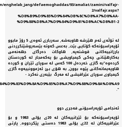
n/enghelab_jang/defaemoghaddas/93/amaliat/zamini/valfajr-
2/valfajr.aspx?
%D8%B9%D9%85%D9%84%DB%8C%D8%A7%D8%AA-
%D9%88%D8%A7%D9%84%D9%81%D8%AC%D8%B1-2
لە تۆڵەی ئەم هێرشە هاوبەشە, سەرباری ئەوەی 5 رۆژ مابوو
ئۆپەراسیۆنەكە كۆتایی بێت, بەعس كەوتە بێسەروشێنكرردنی
بارزانییەكانی قوشتەپە, هاوكات دەرگای جهەنەمی
بەكارهێنانی چەكی كیمیاویشی بۆ یەكەمجار لە كوردستان
كردەوە"بە گازی خەردەل 100 كەس لە سوپای ئێران و كوردە
هاوپەیمانەكانی پێوە بوون, بە هۆی بێ ئەزموونییەوە گازی
كیمیاوی سوپای عێراقیشی لە مەرگ بێبەری نەكرد -
9%84%D9%83%D9%8A%D9%85%D8%A7%D9%88%D9%8A%D8%A9
".
ئەنجامی ئۆپەراسیۆنی فەجری دوو
ئۆپەراسیۆنەكە بۆ ئێرانییەكان لە 20ی یۆلی 1983 و بۆ
عێراقییەكان لە 22ی یۆلی 1983 دەستی پێكردووە, پارتی