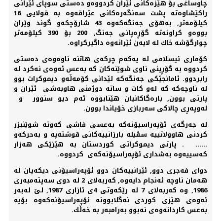
چاوساغی بۆ هێزەكانی ئێران كردووەو دەستی سوپای ئێرانی
راكێشاوەتە پشت سەنگەرەكانی عێراقەوە بە قولایی 16
كیلۆمەتر, بەهۆی جەنگەكەوە 43 شارۆچكەو گوند وێران
بووەو كراونەتە گۆڕەپانی جەنگ, 200 بۆ 390 كیلۆمەتر
چوارگۆشە خاك لە لایەن ئێرانەوە داگیركراوە.
كۆماری ئیسلامی لە یەكەم چركەی هاتنە ناوەوەی دەستی
كردووە بە گۆڕینی ناوی شوێنەكان كە بەعس ئەوەی نەكرد لە
رابردوو. ئامانجێكی جەنگەكە لێدانی كۆمەڵەو دیموكرات بوو
لە ناوچەكە كە لەو كات و ساتە دوژمنی هاوبەشی ئێران و
پارتی بوون, بارەگاكانیان هێنابووە ئەم دیو سنوور و
لەوپەڕی چالاكی سەربازی خۆیاندا بوون.
لە جەرگەی ئۆپەراسیۆنەكە بەعسی فاشی كەوتە شوێنبزر
كردنی هاوولاتییە سڤیلە بارزانییەكانی قوشتەپە و بەحركەو
...... . پارتی دیموكراتی كوردستان بە هێزێكی هەزار
كەسییەوە بەشداری ئۆپەراسیۆنەكەی كردووە.
دوای فەجری دوو, ئێرانییەكان دوو ئۆپەراسیۆنی دیكەیان لە
هەمان ناوچە ئەنجام دایەوە, كەربەلای 2 لە دوی سەپتەمبەری
1986, وە كەربەلای 7 لە رێكەوتی 4ی ئازاری 1987, لێ لەبەر
ئەوەی هێزی كوردی نەگلابوونە ئۆپەراسیۆنەكەوە بۆیە
بەعس كاردانەوەی نەبوو بەرامبەر بە خەڵك.