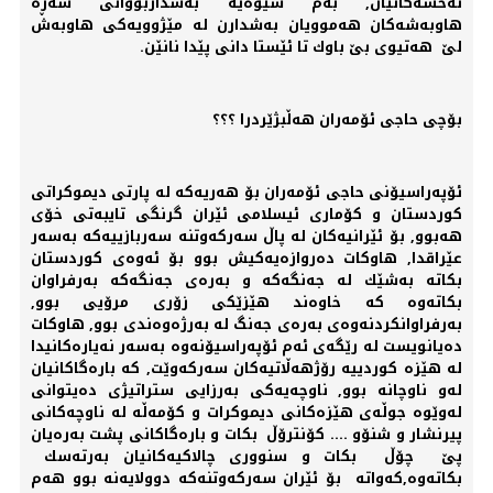
نەخشەكانیان, بەم شێوەیە بەشداربووانی شەڕە
هاوبەشەكان هەموویان بەشدارن لە مێژوویەكی هاوبەش
لێ هەتیوی بێ باوك تا ئێستا دانی پێدا نانێن.
بۆچی حاجی ئۆمەران هەڵبژێردرا ؟؟؟
ئۆپەراسیۆنی حاجی ئۆمەران بۆ هەریەكە لە پارتی دیموكراتی
كوردستان و كۆماری ئیسلامی ئێران گرنگی تایبەتی خۆی
هەبوو, بۆ ئێرانیەكان لە پاڵ سەركەوتنە سەربازییەكە بەسەر
عێراقدا, هاوكات دەروازەیەكیش بوو بۆ ئەوەی كوردستان
بكاتە بەشێك لە جەنگەكە و بەرەی جەنگەكە بەرفراوان
بكاتەوە كە خاوەند هێزێكی زۆری مرۆیی بوو,
بەرفراوانكردنەوەی بەرەی جەنگ لە بەرژەوەندی بوو, هاوكات
دەیانویست لە رێگەی ئەم ئۆپەراسیۆنەوە بەسەر نەیارەكانیدا
لە هێزە كوردییە رۆژهەڵاتیەكان سەركەوێت, كە بارەگاكانیان
لەو ناوچانە بوو, ناوچەیەكی بەرزایی ستراتیژی دەیتوانی
لەوێوە جوڵەی هێزەكانی دیموكرات و كۆمەڵە لە ناوچەكانی
پیرنشار و شنۆو .... كۆنترۆڵ بكات و بارەگاكانی پشت بەرەیان
پێ چۆڵ بكات و سنووری چالاكیەكانیان بەرتەسك
بكاتەوە,كەواتە بۆ ئێران سەركەوتنەكە دوولایەنە بوو هەم