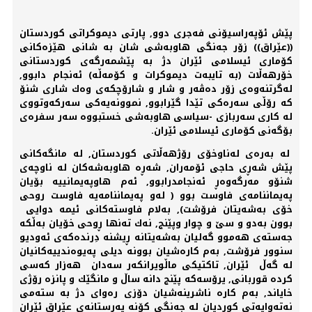
پێش ئۆپەراسیۆنی فەجری دوو, پارتی دیموكراتی كوردستان
((عێراق)) زۆر جەنگی هاوبەشی شان بە شانی هێزەكانی
كۆماری ئیسلامی ئێران دژ بە پێشمەرگەی كوردستانی
خۆرهەڵات (بە تایبەت دیموكرات و كۆمەڵە) ئەنجام دابوو,
لەگرتنەوەی زۆر دەڤەر و شار و شارۆچكەی وەك شاری شنۆ
كە رۆڵی سەرەكی تێدا گێرابوو, نموونەیەكی سەركەوتووی
لە كاری سەربازی -سیاسی هاوبەشی خستبووە سەر سفرەی
بۆگەنی كۆماری ئیسلامی ئێران.
لە بەرەی لەناوخۆی رۆژهەڵاتی كوردستان, لە مانگەكانی
پێش شەڕی حاجی ئۆمەران, شەڕە هاوبەشەكان لە ناوچەی
شنۆو مەرگەوەڕ ئەنجامدرابوو, ئەم هاوپەیمانییە بۆیان
پەیماننامەی فاوست بوو ( لەو پەیماننامەیە فاوست روحی
خۆی بەشەیتان فرۆشت), بەلام فاوستەكانی ئیمە دوایی
بوون بەدو و سێ و چوار وپێنج, نەك تەنها ڕوحی خۆیان بەڵكە
جەستەی هەموو گەلیان بەشەیتانە ڕیشنە دِرندەكەی ئەودیو
سنوور فرۆشت, بەم كارەشیان بوونە دیلی پەیوەندییەكانیان
لە گەڵ ئێران, تاكتیكی ماڵویرانكەر سەدان هەزار كەسی
كردە قوربانی, یرۆسەكە پێنج دانە ساڵ و مانگێك و پانزە رۆژی
خایاند, بەم كارە ناشرینەشیان دۆزی رەوای دژ بە ستەمی
نەتەوایەتی كوردیان لە جەنگی كۆنە پەرستانەی عێراق ئێران