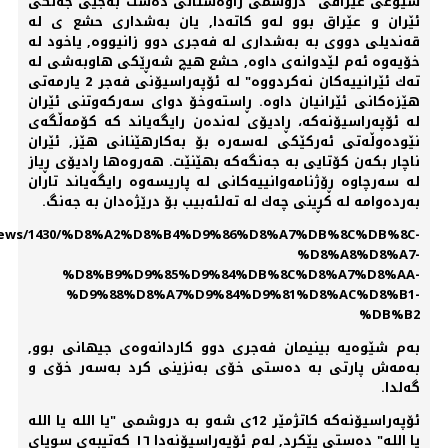
شیوعی عێراقی" دروشمی راوەستانی دەست بەجێی جەنگی
ئێران و عێراق بوو لەو كاتەدا, یان بەشداری حشع ی لە
قەندیلی دووی بە بەشداری لە فەجری دوو زانیووە, یاخود لە
خۆیەوە ئەم لێدوانەی داوە, حشع هیچ شەڕێكی هاوبەشی لە
تەك ئێرانییەكان نەكردووە" لە ئۆپەراسیۆنی فەجر 2 یارمەتی
هێزەكانی ئێرانیان داوە. ڕاستەوخۆ دوای سەركەوتنی ئێران
لە ئۆپەراسیۆنەكە، ڕادیۆی لەندەن رایگەیاند كە كۆمەڵگەی
نێودەوڵەتی ئەركێكی لەسەرە بۆ بەكارهێنانی هێز, ئێران
ناچار بكەن كۆتایی بە جەنگەكە بهێنێت. هەروەها ڕادیۆی ڕیاز
لە سەرچاوە ڕۆژنامەوانییەكانی لە پاریسەوە رایگەیاند تاران
بەردەوامە لە كڕینی چەك لە تەلئەبیب بۆ درێژەدان بە جەنگ.
ir/news/1430/%D8%A2%D8%B4%D9%86%D8%A7%DB%8C%DB%8C-
%D8%A8%D8%A7-
%D8%B9%D9%85%D9%84%DB%8C%D8%A7%D8%AA-
%D9%88%D8%A7%D9%84%D9%81%D8%AC%D8%B1-
%DB%B2
بەم شێوەیە بینیمان فەجری دوو كاردانەوەی جیهانی بوو,
بەمەش پارتی بە دەستی خۆی بەنزینی كرد بەسەر خۆی و
گەلدا.
ئۆپەراسیۆنەكە كاتژمێر 12ی شەو بە دروشمی "یا الله یا الله
یا الله" دەستی پێكرد, لەم ئۆپەراسیۆنەدا ١٦ كەتیبەی سوپای