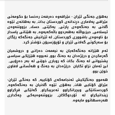
بەهۆی جەنگی ئێران - عێراقەوە دەرفەت رەخسا بۆ حكومەتی
عێراقی پەلاماری دڕندانەی كوردستان بدات, بە بەهانەی تێوە
گلانی بە جەنگەوەی پارتی, یەكێتی, حسك, بزووتنەوەی
ئیسلامی, حیزبواڵلە بەهەردوو باڵەكەیەوە, بە هێنانی پاسدار
بۆ ناوەوەی باشووری كوردستان, لە ئێرانیش جەنگەكە رێگای
بۆ سەركوتی گەلانی ئێران و ئۆپۆزسیۆن خۆشتر كرد.
ئەم هێزانە جەنگەكەیان بە نیعمەت دەزانی و دروشمیان
گەرمكردن و درێژەدان بە جەنگ بوو, نەبووە هێزێكی سیاسی
پشتیوانی لە جەنگ بكات كە روباری خوێنی لە بەر دەڕۆیی,
لێ ئەمان نزاو تكایان درێژەدان بە جەنگ و هەڵسانی لافاوی
خوێن بوو.
هەموو جەنگێكیش ئەنجامەكەی كۆتاییە, كە جەنگی ئێران-
عێراق كۆتایی هات, بەهۆی تێوە گلانیان بە جەنگەكەوە,
كوردستانێكی ویچرانكراوو تەعریبكراو, گەلێكی قڕكراوو
زیندانیكراو لە ئۆردوگاكان, بزووتنەوەیەكی چەكداری
هەرەسهاتوو مایەوە.