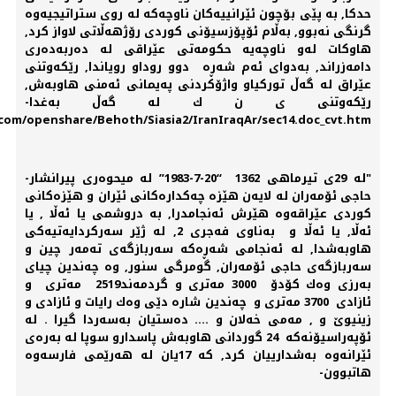
حدكا, بە پێی بۆچون ئێرانییەكان ناوچەكە لە روی ستراتیجیەوە
گرنگی نەبوو, بەڵام ئۆپۆزسیۆنی كوردی رۆژهەڵاتی لاواز كرد,
هاوكات لەو ناوچەیە حكومەتی عێراقی لە دەربەدەری
دامەزراند, بەدوای ئەم شەڕە دوو روداو رویاندا, رێكەوتنی
عێراق لە گەڵ توركیاو واژۆكردنی پەیمانی ئەمنی هاوبەش,
رێكەوتنی ی ن ك لە گەڵ بەغدا-
om/openshare/Behoth/Siasia2/IranIraqAr/sec14.doc_cvt.htm".
"لە 29ی تیرماهی 1362 “20-7-1983” لە میحوەری پیرانشار-
حاجی ئۆمەران لە لایەن هێزە چەكدارەكانی ئێران و هێزەكانی
كوردی عێراقەوە هێرش ئەنجامدرا, بە دروشمی یا ئەڵا , یا
ئەڵا, یا ئەڵا و بەناوی فەجری 2, لە ژێر سەركردایەتیەكی
هاوبەشدا, لە ئەنجامی شەڕەكە سەربازگەی تەمەر چین و
سەربازگەی حاجی ئۆمەران, گومرگی سنور, وە چەندین چیای
بەرزی وەك كۆدۆ 3000 مەتری و گردمەند2519 مەتری و
ئازادی 3700 مەتری و چەندین شارە دێی وەك رایات و ئازادی و
زینیوێ و , مەمی خەلان و .... دەستیان بەسەردا گیرا . لە
ئۆپەراسیۆنەكە 24 گوردانی هاوبەش پاسدارو سوپا لە بەرەی
ئێرانەوە بەشدارییان كرد, كە 17یان لە هەرێمی فارسەوە
هاتبوون-