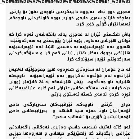
%AA_%D9%88%D8%A7%D9%84%D9%81%D8%AC%D8%B1_%DB%B2".
فەجری دوو نەك نەبووە دابینكردنی ناوچەی نفوز بۆ پارتی,
بەلچكە قازانج سەری مایەی خوارد, بووە كاولكردنی ناوچەكە,
تەنها ئێران گۆڵی خۆی كرد.
پاش شكستی ئێران لە فەجری یەك, بانگەشەی ئەوە كرا كە
توانای هێرشی نەماوە, بۆیە ئێران پێویستی بە سەركەوتنێك
هەبوو, بەم ئۆپەراسیۆنە بە دەستی هێنا. لەم ئۆپەراسیۆنە
هێزێكی بچووك بەكار هێنرا, زیانی كەم كرا و مسۆگەركردنی
سەركەوتنی ئۆپەراسیۆنەكە كرا.
لە حاج عۆمران لە سەرەتای شەڕەوە هیچ جموجۆڵێك لەلایەن
ئێرانەوە لەم قۆڵەوە نەكرابوو, بەم ئۆپەراسیۆنە ناوچەكە
هێنرایە ناو جەنگەوە. پێش هێرشەكە بە 24 كاتژمێر زووتر,
دزە كرایە پشت سەنگەرەكانی عێراق, ئەم كارە عێراقییەكانی
توڕە كردو ئەمەی خستە ئەستۆی پارتی.
دوای گرتنی ناوچەكە, ئێرانییەكان سەربازگەی حاجی
ئۆمەرانیان ناونا حمزە سید الشهدا و بەرزاییەكانی حاجی
ئۆمەرانیشیان گۆڕی بۆ "شەهید سەدر".
لەو كاتە لەتیف نسەیف جاسم، وەزیری ئەوكاتی راگەیاندنی
عێراقی رایگەیاند كە زلهێزێكی جیهانی و هەروەها حیزبی