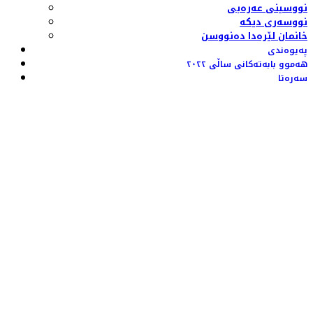
نووسینی عەرەبی
نووسەری دیکە
خانمان لێرەدا دەنووسن
پەیوەندی
هەموو بابەتەکانی ساڵی ٢٠٢٢
سەرەتا