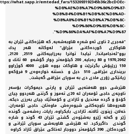
ttps://what.sapp.ir/emtedad_fars/1532093192345b36c2bcDOEc-
%D8%AE%D8%A7%D9%86%D9%87-
%D8%B4%D8%B1%DB%8C%D8%AD-
%D8%A8%D8%B1%D8%A7%DB%8C-
%D9%86%D9%85%DB%8C-
%D9%86%DA%AF%D8%A7%D9%87".
"فەجری 2 ناوی ئەو شەڕە هاوبەشەیە, كە هێزەكانی ئێران بە
هاوكاری كوردەكانی عێراق" لەوكاتە هەر پدك
بوو"ئەنجامیاندا, تیایدا توانرا بەرزاییەكانی 2519, 2120,
1970,2062 و 80 رەبایە, 200 كیلۆمەتر چوار گۆشەو 60 تانك و
150 زرێپۆش بگرترێت و هاوكات بووە هۆی 4000 كوژراوو
برینداری عێراقی, 510 دیل و خستنە خوارەوەی 9 فرۆكەو
زیانێكی زۆری مادی دی بە سوپای عێراقی گەیشت,.
هێرشی دوو هەفتەیی ئێران و پارتی دیموكرات بۆسەر
ناوچەی حاجی ئۆمەران لە 20ی تەموز و گرتنی هەردوو چیای
كۆدۆ و گردە مەندیل و ئازادی و كۆمەڵێك چیای بەرزی دیكە،
هەروەها ناوچەكانی شیوەڕەش، ماوەتان، حاجی ئۆمەران،
خەلان، زینوێ، ئالانە، ئازادی، بابكراوە، رایات، رەشەمێ، گوندە
ژێر و گەلە ژێرو بەشێوەی گشتی ئێران 43 گوند و شارە
گوندی داگیركرد. لە هێرشی هاوبەشی سوپای ئێرانی و
كوردەكان, 390 كیلۆمەتر دووجار لەخاكی عێراق ئازاد كراوە