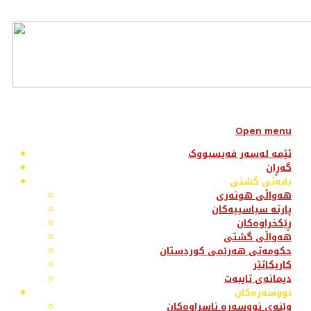
Open menu
ئێمە لەسەر فەیسبووک
گەڕان
بابەتی گشتی
هەواڵی هونەری
پارتە سیاسییەکان
ڕێکخراوەکان
هەواڵی گشتی
حکومەتی هەرێمی کوردستان
کاریکاتێر
دیمانەی تایبەت
نووسەرەکان
وێنەی نووسەرە ناسراوەکان