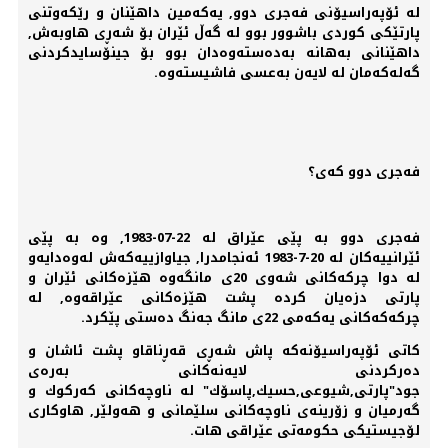
لە ئۆپەراسیۆنی فەجری دوو, یەكەمین داهێنان و رێكەوتنی
پارتێكی كوردی باشوور بوو لە گەڵ ئێران بۆ شەڕی هاوبەش,
داهێنانی بەهانە بەدەستەوەدان بوو بۆ جینۆسایدكردنی
گەلەكەمان لە لایەن بەعسی فاشیستەوە.
فەجری دوو كەی؟
فەجری دوو بە پێی عێراق لە 22-07-1983, وە بە پێی
ئێرانییەكان لە 20-7-1983 ئەنجامدرا, جیاوازییەكەش لەوەدایەو
لە دوا چركەكانی شەوی 20ی مانگەوە هێزەكانی ئێران و
پارتی دزەیان كردە پشت هێزەكانی عێراقەوە, لە
چركەكەكانی یەكەمی 22ی مانگ جەنگ دەستی پێكرد.
كاتی ئۆپەراسیۆنەكە پاش شەڕی قەڕناقاو پشت ئاشان و
دەركردنی لایەنەكانی بەرەی
جود"پارتی,شیوعی,حسیك,پاسۆك" لە ناوچەكانی كەركوك و
گەرمیان و زۆرینەی ناوچەكانی سلێمانی و هەولێر, هاوكاری
لۆجیستیكی حكومەتی عێراقی هات.