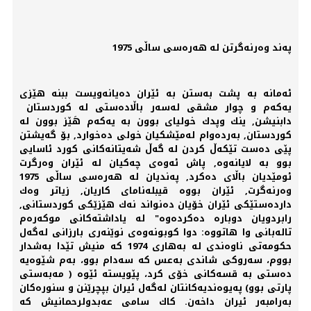
پەند وەرنەگرتن لە هەرەسی ساڵی 1975
ئەمانە بە پشت بەستن بە ئێران دەیانەویست ببنە هێزی
یەكەم و چوار مشقی لەسەر باڵادەستی لە كوردستان
دابنیشن, ینك وپدك خولیای بوون بە یەكەم هَێز بوون لە
كوردستان, بەردەوام لەمێشكیان خولی دەخوارد, بۆ گەیشتن
پێی دەست تێكەڵ كردن لە گەڵ شەیتانەكانی كورد ئاسایی
بوو بە لایانەوە, پاش ئەوەی چەكیان لە ئێران وەرگرت
ئومێدیان باڵای دەكرد, پەندیان لە هەرەسی ساڵی 1975
وەرنەگرت, ئێران بووە قیبلەنامای كاریان, زیاتر وەك
داردەستێكی ئێران خۆیان دەنواند نەك هێزێكی كوردستانی,
رابردویان دوبارە دەكردەوە" لە یاداشتەكانی موكەرەم
تالەبانی وا هاتووە: دوا كوبونەوەی نوێنەری بارزانی لەگەل
حكومەتی ناوەندی لە بەهاری 1974 كە منیش تێدا بەشدار
بووم، سەروكی شاندی بەعس كە سەدام بوو، بەم شێوەیە
دەستی بە قسەكانی خۆی كرد، پێویستە ئێوە ( مەبەستی
پارتی بوو) پەیوەندیەكانتان لەگەل ئیران بپچرێنن و سنورەكان
بەرامبەر ئیران داخەن. كاك سامی عەبدولرحمانیش كە