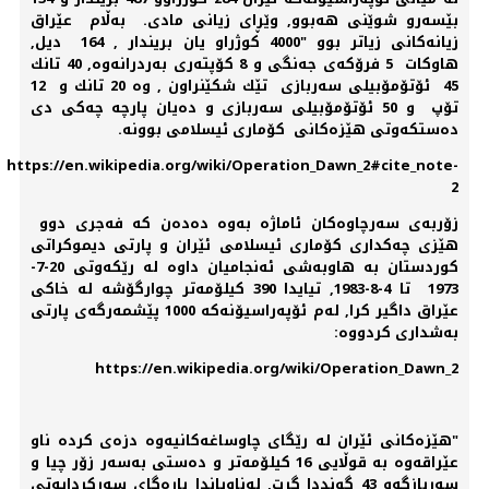
بێسەرو شوێنی هەبوو, وێڕای زیانی مادی. بەڵام عێراق
زیانەكانی زیاتر بوو "4000 كوژراو یان بریندار , 164 دیل,
هاوكات 5 فرۆكەی جەنگی و 8 كۆپتەری بەردرانەوە, 40 تانك
45 ئۆتۆمۆبیلی سەربازی تێك شكێنراون , وە 20 تانك و 12
تۆپ و 50 ئۆتۆمۆبیلی سەربازی و دەیان پارچە چەكی دی
دەستكەوتی هێزەكانی كۆماری ئیسلامی بوونە.
https://en.wikipedia.org/wiki/Operation_Dawn_2#cite_note-
2
زۆربەی سەرچاوەكان ئاماژە بەوە دەدەن كە فەجری دوو
هێزی چەكداری كۆماری ئیسلامی ئێران و پارتی دیموكراتی
كوردستان بە هاوبەشی ئەنجامیان داوە لە رێكەوتی 20-7-
1973 تا 4-8-1983, تیایدا 390 كیلۆمەتر چوارگۆشە لە خاكی
عێراق داگیر كرا, لەم ئۆپەراسیۆنەكە 1000 پێشمەرگەی پارتی
بەشداری كردووە:
https://en.wikipedia.org/wiki/Operation_Dawn_2
"هێزەكانی ئێران لە رێگای چاوساغەكانیەوە دزەی كردە ناو
عێراقەوە بە قوڵایی 16 كیلۆمەتر و دەستی بەسەر زۆر چیا و
سەربازگەو 43 گونددا گرت, لەناویاندا بارەگای سەركردایەتی