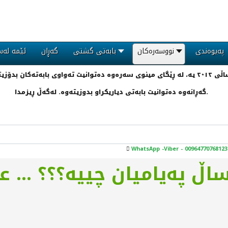
پەیوەندی
نووسەرەکان
بابەتی گشتی
گەڕان
ئێمە لەس
گەڕانەوە دەتوانیت بابەتی دیاریکراو بدوزیتەوە. لەگەڵ ڕیزمدا.
WhatsApp -Viber - 00964770768123
ڵ پەیامیان چییە؟؟؟ ... 