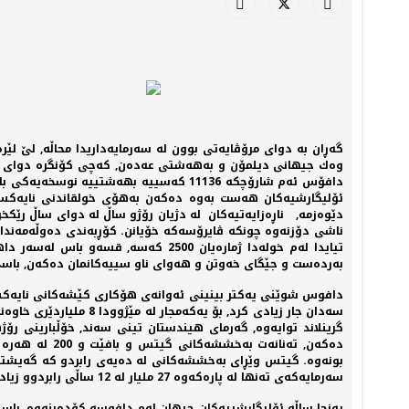
گەڕان بە دوای مرۆڤایەتی بوون لە سەرمایەداریدا محاڵە, لێ ل
وەك جیهانی دیلمۆن و بەهەشتی عەدەن, كەچی كۆنگرە دوای كۆنگ
دافۆس ئەم شارۆچكە 11136 كەسییە بهەشت
ئۆلیگارشیەكان هەست بەوە دەكەن بەهۆی خولقاندنی نایەكسانیی
دێوەزمە, ناڕەزایەتیەكان لە دژیان رۆژو ساڵ لە دوای ساڵ رێكخر
ناشی دۆزنەوە چونكە ڤایرۆسەكە خۆیانن. كۆڕبەندی دەوڵەمەندان
تیایدا لەم خولەدا ژمارەیان 2500
بەردەست و جێگای خەوتن و هەوای ناو سییەكانمان دەكەن, باسی 
گرینلاند توایەوە, گەرمای هیندستان تینی سەند, خۆڵبارینی ر
دەكەن, تەنان
سەرمایەكەی تەنها لە پارەكەوە 27 ملیار لە 12 ساڵی رابردوو زیادی كردوە بووە بە 118 ملیار دۆلار, هەرچەندە لەو ماوەیەدا 27,54 ملیار دۆلار بەخششی كردووە.
پەنجا ساڵە ئۆلیگارشییەكان جیهان لەم دافوسە كۆدەبنەوە, با