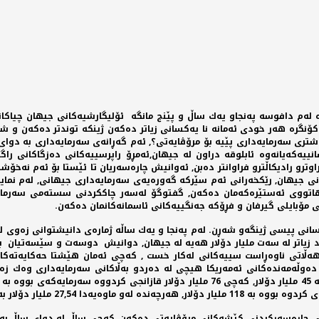
ێرە لەم دافوسە پەنجاو یەك ساڵ و پێنج مانگە ئۆلیگارشیەكانی جیهان چیاك
رە هەر خودی ئەمانە نا یەكسانی زیاتر دەكەن ژینكە توندتر دەكەن و شەرش
ییە نوسخەیەكی باشتری سەرمایەداری پێیە بۆ مرۆڤایەتی؟, ئەم گەڕانەی سەرمایەداری ب
ەكەیانەوە ئابلوقە دراون لە جیهان,ئەمڕۆ راپرسییەكانی دەزگاكانی راگ
اوترو رادیكاڵترو فراوانتر دەبن, ئەوانیش چارەسەریان تا ئێستا بۆ ئەم نە
ی جیهان, رێكخەرانی ئەم سێركە گەورەیەی سەرمایەداری جیهانی, لەم نمایش
 كەسە, قسەو باس لەسەر داهاتووی ئەستێرەكەمان دەكەن, گفتوگۆ لەسەر چاككردنی س
مۆبایلی گیرفان و فڕۆكە جەنگییەكانی ئاسمانەكانمان دەكەن.
ۆژهەڵاتی ناوەڕاست سییەكانی لەكار خست , كەچی ئەمان هێشتا حەكایەتەكا
ەت بەخششەكانی گیتس و بافێت و 200 لە هەرە دەوڵەمەندەكانی ئەمەریكا هیچی لە دەردو بەڵاكانی س
سی چارەسەركردنی كێشەكانی مرۆڤایەتی دەكەن, كەچی ساڵ لە دوای ساڵ بە س