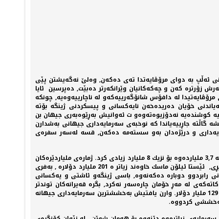
انی ئەڵپ بە دوای مرۆڤایەتدا تەی دەكەن, وەلێ نەگەیشتن پێی
 زۆرترە كەن و چەكەكانیان وێرانكەرتر دەبێت, دەپرسین ئایا
ە دوای مرۆڤایەتیدا لە دافۆس شانۆگەرییەكەو لە ناچارییەوەیە, چونكە
ەیاندنی خۆیان دەریدەخەن نایەكسانی و پیسكردنی ژینگە بۆتە
خۆشیە كوشندەیە نەدۆزیوەتەوەو ت ئەوانیش بەڕێوەبەری جیهان بن
ە گاڵتە جاڕییەیاندا كە نوخبەی سەرمایەداری جیهانی بەشدارن
ستەمی سەرمایەداری و درێژەدان بەو سستەمە دەكەن, قسە لەسەر سفرەی
دافوس شوێنی یەكتر بینینی ئەوانەی هۆكاری كێشەكانی نایەكسانی پیسی ژینگەو شەڕن. لەم پەنجا و یەك ساڵە ژمارەی دانیشتوانی زەوی لە 3,7 ملیاردەوە بۆ نزیك 8 ملیارد زیادی كرد. ژمارەی ملیاردێرەكان
سەدان جار زیادی كرد, بۆ یەكەمجار لە مێژوودا 8 ملیاردێری خاوەند زیاتر لە سەت ملیار دۆلار هەیە لە جیهان, دوانیش دوسەت و سێسەتیان بڕی, ئێستا ئیلۆن ماسك خاوەند زیاتر ە 201 ملیارد دۆلارە , بەفری
نی رابردوو دوبارە دەكەنەوە, باسی ژینگەو ئاشتی و یەكسانی
ەرمایەداری وەك زەكاتەكەی لە مەڕ خۆمان چارەسەر نەكرد, بگرە قەیرانەكان توندتر
بونەوە. گیتس وێڕای بەخششەكانی لە دەیەی رابردو كە گەیشتە 45 ملیار دۆلار, كەچی 76 ملیار دۆلار قازانجی كردووە سەرمایەكەی بووە بە 129 ملیار دۆلار. وارن یافتیش بەخششترین سەرمایەداری جیهانە
ەرمایەی زیاترەوە دێنەوە بۆ هەمان شوێن, لە نێوان كۆنگرەی