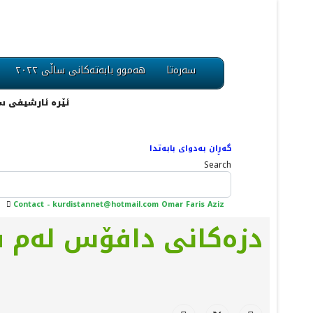
سەرەتا
هەموو بابەتەکانی ساڵی ٢٠٢٢
ئێرە ئارشیفی ساڵی ٢٠١٢ یە، لە ڕێگای مینوی سەرەوە دەتوانیت تەواوی بابەتەکان بدۆزیتەوە. یان لەڕێگەی
گەڕان بەدوای بابەتدا
Search
Contact - kurdistannet@hotmail.com Omar Faris Aziz
دزەكانی دافۆس لەم سا