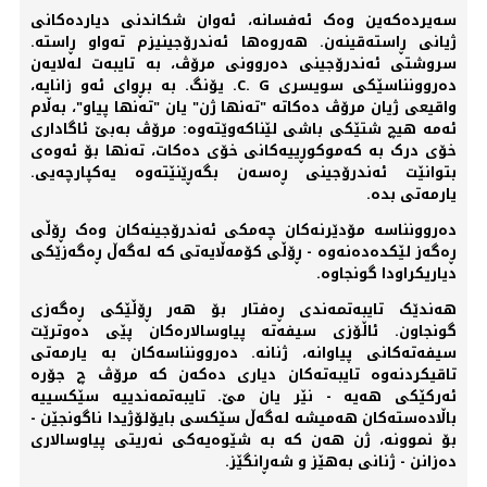
سەیردەکەین وەک ئەفسانە، ئەوان شکاندنی دیاردەکانی
ژیانی ڕاستەقینەن. هەروەها ئەندرۆجینیزم تەواو ڕاستە.
سروشتی ئەندرۆجینی دەروونی مرۆڤ، بە تایبەت لەلایەن
دەروونناسێکی سویسری C. G. یۆنگ. بە بڕوای ئەو زانایە،
واقیعی ژیان مرۆڤ دەکاتە "تەنها ژن" یان "تەنها پیاو"، بەڵام
ئەمە هیچ شتێکی باشی لێناکەوێتەوە: مرۆڤ بەبێ ئاگاداری
خۆی درک بە کەموکوڕییەکانی خۆی دەکات، تەنها بۆ ئەوەی
بتوانێت ئەندرۆجینی ڕەسەن بگەڕێنێتەوە یەکپارچەیی.
یارمەتی بدە.
دەروونناسە مۆدێرنەکان چەمکی ئەندرۆجینەکان وەک ڕۆڵی
ڕەگەز لێکدەدەنەوە - ڕۆڵی کۆمەڵایەتی کە لەگەڵ ڕەگەزێکی
دیاریکراودا گونجاوە.
هەندێک تایبەتمەندی ڕەفتار بۆ هەر ڕۆڵێکی ڕەگەزی
گونجاون. ئاڵۆزی سیفەتە پیاوسالارەکان پێی دەوترێت
سیفەتەکانی پیاوانە، ژنانە. دەروونناسەکان بە یارمەتی
تاقیکردنەوە تایبەتەکان دیاری دەکەن کە مرۆڤ چ جۆرە
ئەرکێکی هەیە - نێر یان مێ. تایبەتمەندییە سێکسییە
باڵادەستەکان هەمیشە لەگەڵ سێکسی بایۆلۆژیدا ناگونجێن -
بۆ نموونە، ژن هەن کە بە شێوەیەکی نەریتی پیاوسالاری
دەزانن - ژنانی بەهێز و شەڕانگێز.