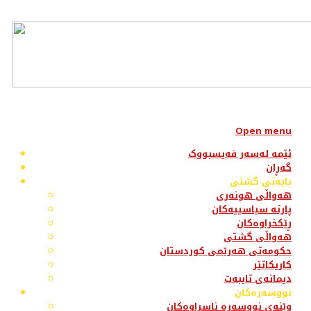
Open menu
ئێمە لەسەر فەیسبووک
گەڕان
بابەتی گشتی
هەواڵی هونەری
پارتە سیاسییەکان
ڕێکخراوەکان
هەواڵی گشتی
حکومەتی هەرێمی کوردستان
کاریکاتێر
دیمانەی تایبەت
نووسەرەکان
وێنەی نووسەرە ناسراوەکان