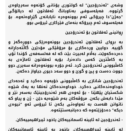
وشەی "ئەندرۆجین" لە کولتوری یۆنانی کۆنەوە سەرچاوەی
گرتووە. فەیلەسوفی بەناوبانگ ئەفلاتون لە دیالۆگی
"جەژن"دا چیرۆکی ئەم بوونەوەرە نایابانەی گێڕاوەتەوە. بۆ
فەیلەسوف ئەم چیرۆکە بنەمای فێرکاری ئیرۆس بوو.
ڕوانینی ئەفلاتون بۆ ئەندرۆجین
بە بڕوای ئەفلاتون ئەندرۆجین بوونەوەرێکی دووڕەگەز و
گۆییە. دوایین وردەکاری بۆ مرۆڤێکی مۆدێرن گاڵتەجاڕانە
دەردەکەوێت، بەڵام لەبیرت بێت کە لە فەلسەفەی کۆندا تۆپ
بە کامڵترین کەس دادەنرا، بۆیە ئەفلاتون ئاماژەی بە
کامڵبوونی ئەندرۆجین کرد. ئەم جۆرە بوونەوەرانە سەیری دوو
جووت دەست و پێ و گوێ و دوو سەد دیوی جیاواز دەکەن.
ئەندرۆجین شانازی بە کامڵبوونی خۆیەوە دەکرد و تەحەدای
خوداوەندەکانی دەکرد. خوداوەندەکان تەنها بە یەک شێوە
شکستیان پێهێنا - بۆ ئەوەی هەر ئەندرۆجینێک بەسەر نێر و
مێدا دابەش بکەن. مرۆڤەکان بەم شێوەیە دێن - ژن و پیاو کە
ناتوانن هەست بە تەواوەتی بکەن تا ئیرۆس ئەو "نیوەی
دیکە" دەدۆزێتەوە کە دەیانبەستێتەوە.
- ئەندرۆجین لە ئایینە ئاسمانییەکان یاخود ئیبراهیمییەکان.
لە ئایینە ئیبراهمییەکان، یاخود بە ئایینە ئاسمانییەکان