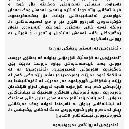
ناسراوە، سیفاتی ئەندرۆجنی دەخرێتە پاڵ خودا و
فریشتەکانی، واتە خودا نە نێرە و نەمێ، ئەمەش وەک هەمان
خواوەندی ئەفسانییەکانی یۆنانە، بۆ یەکلانەکردنەوە،
کۆکردنەوەی هەردوو هێزی نێر و مێ لەسیفاتەکانی دا،
ڕەنگە ئەمە خاڵی بەهێزی خودابێت، تاپەیڕەوی نێوان
ڕەگەزەکان بکات، ئەمەش لەئینجیل و تەوڕات و قورئان بە
ڕوونی باسکراوە.
- ئەندرۆجین لە زانستی پزیشکی نوێ دا.
"ئەندرۆجین بە کۆمەڵێک هۆرمۆنی پیاوانە کە بەهۆی دروست
بوونی چەند تایبەتمەندیەکی جیاوە دروست دەبێت پێی
دەگوترێت هۆرمۆنی (ئەندرۆجین). (ئەندرۆجین) لە لە
هێلکەکانەوە دەڕژێت (دەردەدرێت) بەڵام ڕێژەیەکی کەم لە
ڕژێنە پاشکۆکانی گورچیلەوە دەر دەدرێت لە ئافرەتانیشدا بە
ڕێژەیەکی کەم بەم هۆرمۆنە هەیە ئەویش لەزاو هێلکەدان
دەردەرێت . بۆیە ئافرەتیش هەڵگری هەندێک لە نیشانەکانی
پیاوانن . ئەم (ئەندرۆجینـانە) دەبنە هۆی دیاری دانی هەندێک
لە نیشانەکانی پیاوان لە ئافرەتدا لەوانە وەک: دەرهاتنی
ڕیش لە دەم و چاوو گەورەبوونی دەنگ لە کاتی پێگەیشتن دا،
گەورەتربوونی ئێسکەکانی لاشەیان.
- ئەندرۆجین لە ڕوانگەی دەروونییەوە.