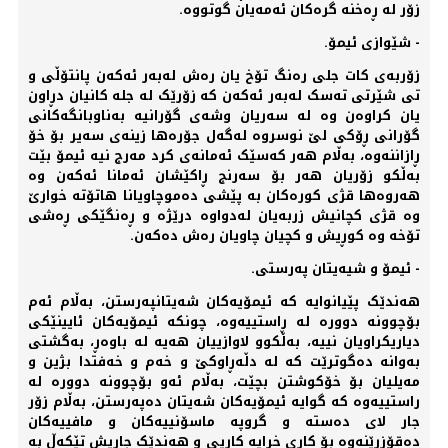
زۆر لە ڕەخنە گرەکان ئەمەیان گوتووە.
- شێوازی ئیمۆ.
زۆربەی کات جلی رەنگ تۆخ یان رەش لەبەر ئەکەن پانتۆڵی و
تی شێرتی تەسک لەبەر ئەکەن کە زۆرێک لە جلە کانیان دڕاون
یان کراوەن وە لە سەریان وشەی گۆرانیە بەناوبانگەکانی
گۆرانی ڕۆکی لێ نوسروە لەگەل جۆرەها زینەی سەیر بۆ خۆ
ڕازاننەوە، بەڵام هەر کەسێک ئەمانەی کرد مەرج نیە ئیمۆ بێت
بەڵکو زۆریان هەر بۆ سەرنج ڕاکێشان ئەمانا ئەکەن وە
هەروەها قژی کورەکان بە پێشی دەموچاویانا هاتۆتە خوارێ
وە قژی کچانیش زربەیان لەدواوە درێژە و ڕەنگێکی ڕەشی
تۆخە وە کوڕیش و کچیان چاویان رەش دەکەن.
- ئیمۆ و شیەیتان پەرستی.
ھەندێک پێیانوایە کە ئیمۆیەکان شەیتانپەرستن، بەڵام ئەم
بۆچوونە دوورە لە ڕاستییەوە، چونکە ئیمۆیەکان ئایینێکی
دیاریکراویان نییە، بەڵکوو لاوازییان هەیە لە باوەڕ، بەگشتی
بەوانە دەگوترێت کە لە دڵەڕاوکێ و خەم و خەفتدا بژین و
مەیلیان بۆ خۆکوشتن بچێت، بەڵام ئەو بۆچوونە دوورە لە
راستییەوە کە گوایە ئیمۆیەکان شەیتان دەپەرستن، بەڵام زۆر
جار لای دەستە و گروپە ماسۆنییەکان و مافییەکان
دەقۆزرێنەوە بۆ کاری خراپە کاریی و هەندێک جاریش تێکەڵ بە