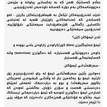
بەڵام کەسانێک هەن کە بە یەکسانی پیاوانە و مێینەن.
دەروونناسەکان بەم جۆرە کەسانە ناودەبەن ئەندرۆیجینی.
نابێت ئەندرۆجینەکان تێکەڵ بە هیمافرۆدیتەکان بکرێن - ئەو
کەسانەی کە ئەندامەکانی زاوزێیان هەیە لە ئەنجامی
نائاسایی زگماکی. هێرمافرۆدایت سیفەتێکی بایۆلۆژییە،
ئەندرۆجین سیفەتێکی دەروونییە.
ئەی ئیمۆکان کێن؟
ئیمۆ (بەئینگلیزی:Emo) کورتکراوەی زاراوەی یاخی بوونە و
خاوەن دەروونێکی ھەستیارە. کە دەگوترێ (emotive) واتە
کەسایەتیەکی هەستیار
- سەرهەڵدانی ئیمۆکان.
دەوانین بڵێین سەرهەڵتانی ئیمۆ لە چاو ئەندرۆجیتیزم زۆر
تازتیە، ئیمۆ بۆ یەکەمین جار لە وڵاتانی کیشوەری ئەمریکای
باکوور سەریھەڵدا و بوو بە دیاردەیەک، ئەمەش لەپێناو
دەرخستنی ھەست و سۆزی خۆیان، بەگشتی ئەوەی کە
لەبارەی ئیمۆ دەگوترێ ئەوەیە کە ئیمۆ دیاردەیەکی ترسنکاک
نییە، بەڵکو بە قۆناغێکی ھەرزەکاری دادەنرێت کە مرۆڤ پێی
دا تێپەڕ دەبێت.