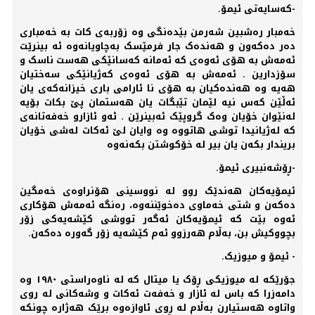
-کەسایەتی ئیمۆ.
خەمبار رەشبین شەرمن بێدەنگی وە زۆربەی کات بە خەمباری
دەر دەکەون و هەندەک جار فرمێسک بەچاویانەوە ئە بینرێت
ئەمەش بە هۆی ئەوەی کە ئەمانە کەسانێکی هەست ناسک و
سۆزدارین . ئەمەش بە هۆی ئەوەی کەژیانێکی سەختیان
هەیە وە هەندەکیان بە هۆی نا ئارامی باری خیزانەکەی یان
ئەڵێن کەس نیە لێمان تێبگات یان هەستمان پێ بکات بۆیە
لەنێوان خۆیان وەک گروپێک ئەبینرێن . ئەو ئازارو خەفەتانەی
کە لەژیانیدا توشی هاتووە وە وایان لێ ئەکات لەشی خۆیان
بریندار بکەن یان بیر لە خۆکوشتن بکەنەوە
-ڕۆشەنبیری ئیمۆ.
ئیمۆیەکان ھەندێک روو لە نووسینی ھۆنراوەی خەمگین
دەکەن و شتی خەماوی دەخوێننەوە، رەنگە ئەمەش ھۆکاری
ئەوە بێت کە ئیمۆیەکان ئەگەر تووشی کێشەیەکی زۆر
بچووکیش بن، بەڵام ھەرزوو ئەم کێشەیە زۆر گەورە دەکەن.
- ئیمۆ و میوزیک.
جۆرێکە لە میوزیکی ڕۆک یا میتال کە لە ناوەراستی ١٩٨٠ وە
دامەزرا کە باس لە ئازار و خەفەت ئەکات و وشەکانی لە روی
واتاوە هەستیارن بەڵام لە ڕوی ئاوازەوە برێک هەژارە چونکە