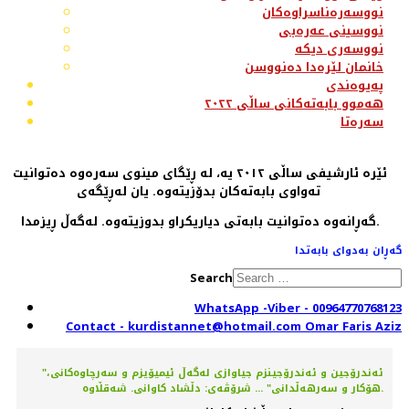
نووسەرەناسراوەکان
نووسینی عەرەبی
نووسەری دیکە
خانمان لێرەدا دەنووسن
پەیوەندی
هەموو بابەتەکانی ساڵی ٢٠٢٢
سەرەتا
ئێرە ئارشیفی ساڵی ٢٠١٢ یە، لە ڕێگای مینوی سەرەوە دەتوانیت
تەواوی بابەتەکان بدۆزیتەوە. یان لەڕێگەی
گەڕانەوە دەتوانیت بابەتی دیاریکراو بدوزیتەوە. لەگەڵ ڕیزمدا.
گەڕان بەدوای بابەتدا
Search
WhatsApp -Viber - 00964770768123
Contact - kurdistannet@hotmail.com Omar Faris Aziz
"ئەندرۆجین و ئەندرۆجینزم جیاوازی لەگەڵ ئیمیۆیزم و سەرچاوەکانی،
هۆکار و سەرهەڵدانی" ... شرۆڤەی: دڵشاد کاوانی. شەقڵاوە.