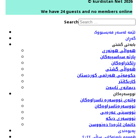
© kurdistan Net 2026
We have 24 guests and no members online
Search
ئێمە لەسەر فەیسبووک
گەڕان
بابەتی گشتی
هەواڵی هونەری
پارتە سیاسییەکان
ڕێکخراوەکان
هەواڵی گشتی
حکومەتی هەرێمی کوردستان
کاریکاتێر
دیمانەی تایبەت
نووسەرەکان
وێنەی نووسەرە ناسراوەکان
نووسەرەناسراوەکان
نووسینی عەرەبی
نووسەری دیکە
خانمان لێرەدا دەنووسن
پەیوەندی
هەموو بابەتەکانی ساڵی ٢٠٢٢