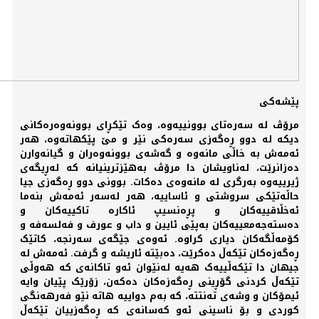
پێشەکی
مرۆڤ لە سەرەتای بوونییەوە، وەک تێکڕای بوونەوەرەکانی
دیکە لە دوو ڕەگەزی سەرەکی نێر و مێ پێکهاتەوە، هەر
ئەمەش به خاڵی مانەوە و گەشەی بوونەوەران و گیانەوارن
دەزانرێت، لەناویشان دا مرۆڤ بەهێزترینیانە کە لەڕیگەی
ژیرییەوە بەرگری لە مانەوەی دەکات. بوونی دوو ڕەگەزی جیا
حاڵەتێکی سروشتی و ئاساییە، هەر لەسەر ئەمەش بنەما
ئەخڵاقییەکان و پڕەنسیپ ئاکارە تاکییەکان و
دەستەجەمعییەکان بەپێی ئایین و داب و عورف و فەلسەفە و
کۆمەڵگەکان دیاری کراوە. ئەوەی جێگەی سەرنجە، کاتێک
ڕەگەزەکان تێکەڵ دەکرێت، دەبێتە ئاریشە و گرفت. ئەمەش لە
جیهان دا تێکەڵییەک هەیە لەنێوان ئەو تاکانەی کە هەوڵی
تێکەڵ کردنی گۆڕینی ڕەگەزەکان دەکەن، زۆرێک پێیان وایە
ئیمۆکان و وشەی تەنتتە، کە بەم دواییە هاتە نێو فەرهەنگی
کوردی و بۆ ناسینی ئەو کەسانەی کە ڕەگەزییان تێکەڵ