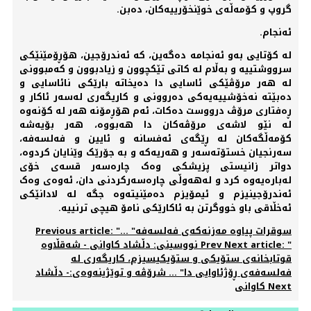
گروپ و کۆمەڵەی خوێنخۆرییەکان، دەبن.
ئەنجام.
لە کۆتایی بەو ئەنجامە دەگەین، کە ئەندرۆجین، هۆڕۆمێنێکی
سرووشتییە و بەڵام لە کاتی تێکچوون و زیادبوون و کەمبوونی
لە هەر مرۆڤێکی ئاسایی دا دەیخاتە بارێکی نائاسایی و
دەبێتە نەخۆشییەیەکی دەروونی و کاریگەری لەسەر ئاکار و
ڕەفتاری مرۆڤ درووست دەکات، ئەم هۆڕمۆنە هەر لە کۆنەوە
لە نێو لاشەی مرۆڤەکان دا هەبووە، هەر بۆیەشە
کۆمەڵگەکان لە ڕێگەی ئەفسانە و ئایین و فەلسەفە،
سەرنجیان خستۆتەسەر و هەریەکە و بە جۆرێک وێنایان کردوە،
دواتر زانیستی پزیشکی وەک چارەسەر قسەی خۆی
لەبارەیەوە کرد و لەهەوڵی چارەسەرکردنی دان، ئەوەی وەک
ئەندرۆجینیزم و ئیمۆیزم دەمێنیتەوە جگە لە لادانێکی
ئەخڵاقی باو خووگرتن بە ئاکارێکی نامۆ هیچی ترنییە.
Previous article: "سوقرات پیاوە مەزنەکەی فەلسەفە" ...
Next article: "
Prev
نووسینی: دڵشاد کاوانی - شەقڵاوە
قوتابخانەی ستۆیکی و ستۆیکیسیزم، کاریگەری لە
فەلسەفەی ڕۆژئاوایی دا" ... شرۆڤە و توێژینەوەی:- دڵشاد
Next
کاوانی