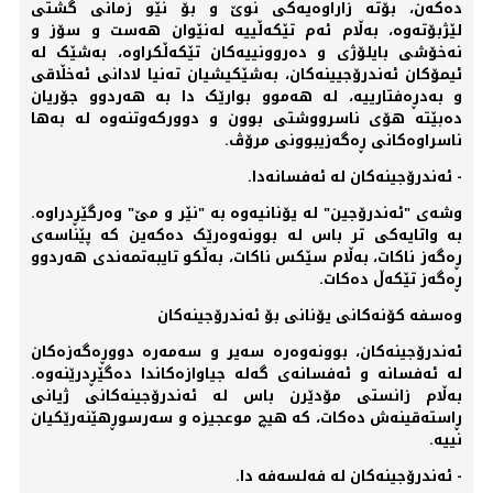
دەکەن، بۆتە زاراوەیەکی نوێ و بۆ نێو زمانی گشتی
لێژبۆتەوە، بەڵام ئەم تێکەڵییە لەنێوان هەست و سۆز و
نەخۆشی بایلۆژی و دەروونییەکان تێکەڵکراوە، بەشێک لە
ئیمۆکان ئەندرۆجیینەکان، بەشێکیشیان تەنیا لادانی ئەخڵاقی
و بەدڕەفتارییە، لە هەموو بوارێک دا بە هەردوو جۆریان
دەبێتە هۆی ناسرووشتی بوون و دوورکەوتنەوە لە بەها
ناسراوەکانی ڕەگەزیبوونی مرۆڤ.
- ئەندرۆجینەکان لە ئەفسانەدا.
وشەی "ئەندرۆجین" لە یۆنانیەوە بە "نێر و مێ" وەرگێڕدراوە.
بە واتایەکی تر باس لە بوونەوەرێک دەکەین کە پێناسەی
ڕەگەز ناکات، بەڵام سێکس ناکات، بەڵکو تایبەتمەندی هەردوو
ڕەگەز تێکەڵ دەکات.
وەسفە کۆنەکانی یۆنانی بۆ ئەندرۆجینەکان
ئەندرۆجینەکان، بوونەوەرە سەیر و سەمەرە دووڕەگەزەکان
لە ئەفسانە و ئەفسانەی گەلە جیاوازەکاندا دەگێڕدرێنەوە.
بەڵام زانستی مۆدێرن باس لە ئەندرۆجینەکانی ژیانی
ڕاستەقینەش دەکات، کە هیچ موعجیزە و سەرسوڕهێنەرێکیان
نییە.
- ئەندرۆجینەکان لە فەلسەفە دا.