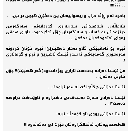
. . ؟؟؟!!!!
یاخود ئەم ڕۆڵە خراپ و ریسواییەتان پێ دەگێڕن ھیچی تر نین. . .
بنەماڵەی شەھیدانی سەربەرزی کوردایەتی سەرگەرمی
درێژەدانن بە خەبات و سەنگەریان چۆڵ نەکردووە، داوای ھەقی
رەوای نەتەوەکەیان دەکەن. . .
ئێوە بۆ ئامانجێکی گڵاو بەکار دەھێنرێن! ئێوە خۆتان کردۆتە
قەرەقۆزی گەمەیەکی تا سەر ئێسک ناشیرین و نزم و گوماناوی
!. .
من ئێستا دەزانم بەدەست ئازاری ویژدانتەوە( گەر ھەتبێت)!! چۆن
تلاوتل دەکەن. .
ئێستا دەزانی چ کڵاوێکت لەسەر نراوە؟!. .
ئێستا دەزانی سەرت بەسەقەتی تاشتراوە و ئاوێنەشت دراوەتە
دەست؟!. .
ئێستا دەزانی رووی ناو کۆمەڵت نییە!
ھەڵەبجەییەکان، ئەنفالکراوەکان قێزت لێ دەکەنەوە!!!