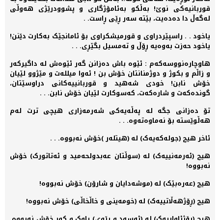
قوربانیەکی نوێ! بەڵکو بەئامۆژگاری و پشوودرێژی ھەوڵی
لەگەڵ دا دەدەیت، بێتە سەر ڕێی ڕاست. .
یاخود . . راسپێردراوی و قورمیشکراوی بۆ ئامانجێک بەکارت دێنن!
یاخود حەزت بەوەیە ڕۆڵ و تەمسیل بگێڕی. . .
ھاوچارەنووسەکەم : ئێوە باش دەزانن گەر ئێوەش لە داگیرکەر
و زاڵم و بکوژ و دوژمنانتان خۆش بن ! ئەوا میللەت و مێژوو لێیان
خۆش نابن! خودی شەھید و قوربانییەکانی دراوسێتان،
گوندەکەت و شارەکەت، کەسوکارت لێیان خۆش نابن. . .
تۆ دەزانی جگە لە پەڵەیەکی شەرمەزاری ھیچی ترت لەم
ھەڵوێستە بۆ نەماوەتەوە. . .
ئاخر ھیچ (جولەکەیەک) لە (ھیتلەر )خۆش نەبووە. . .
ھیچ (ئەرمەنییەک) لە (سوڵتان عەبدولحەمید و ئەتاتورک) خۆش
نەبووە!
ھیچ (عەرەبێک) لە (موشەدایان و شارۆن) خۆش نەبووە!
ھیچ (ڕۆژھەڵاتییەک) لە (خومەینی و خاڵخاڵی) خۆش نەبووە!
ھیچ (رۆژئاواییەک) لە (ئەسەد و رێوی) باوک و کوڕ خۆش نەبووە.