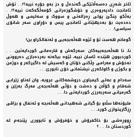
ئاخر شەڕی دەسەڵاتێکی گەندەڵ و دز بەو جۆرە نییە؟!. . تۆش
ئامانجت دادپەروەری و خۆشگوزەرانی کۆمەڵگەکەت نییە؟!. .
بەڵکو چنگێ پولی ڕەزالەتی و سووک و سەلیمی و ھەوڵ
دەدەیت بۆ بەدیھێنانی ئامانجی پیس و دۆڕاوی سەر شانۆی
سیاسی!. . .
گومانم ھەست تۆ و ئێوە ھەڵەبجەیی و ئەنفالکراو بن!
نا، نا ھەڵەبجەییەکان :سەرکەش و قارەمانی کوردایەتین. . .
کوردبوون ھێندە ئاسان نییە، ئێوە بیکەنە بەردەبازی دەروونی
نەخۆش و مەرامی چڵکنی خۆتان و کەسیش لە داگیرکەر و دوژمن
و بکوژی و کاولکەری نیشتمانی خۆی نابورێ. . .
سەدام و عەلی کیمیاوی دروشمەکانی عروبە، وان لەناو زێرابی
شەقام و کۆڵان و دەشت و دۆڵی ھەڵەبجەی مەرگ بەزێن و
گەرمیانی سەربەرزی کوردایەتی دا. . .
ملیۆنەھا سڵاو بۆ گیانی شەھیدانی ھەڵەبجە و ئەنفال و بزاڤی
ڕزگاریخوازی کورد. . .
ڕووڕەشی بۆ خاکفرۆش و خۆفرۆش و تابووری پێنجەم لە
کوردستان دا. . . ؟