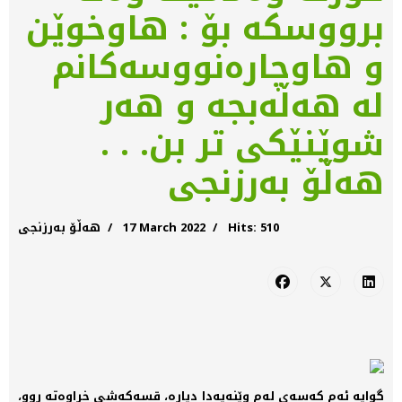
برووسکە بۆ : ھاوخوێن
و ھاوچارەنووسەکانم
لە ھەڵەبجە و ھەر
شوێنێکی تر بن. . .
هەڵۆ بەرزنجی
Hits: 510
17 March 2022
هەڵۆ بەرزنجی
گوایە ئەم کەسەی لەم وێنەیەدا دیارە، قسەکەشی خراوەتە ڕوو،