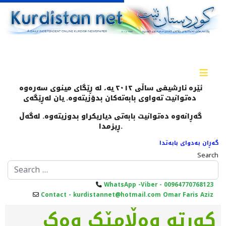
≡
ئێرە ئارشیفی ساڵی ٢٠١٢ یە، لە ڕێگای مینوی سەرەوە
دەتوانیت تەواوی بابەتەکان بدۆزیتەوە. یان لەڕێگەی
گەڕانەوە دەتوانیت بابەتی دیاریکراو بدوزیتەوە. لەگەڵ
ڕیزمدا.
گەڕان بەدوای بابەتدا
Search
WhatsApp -Viber - 00964770768123
Contact - kurdistannet@hotmail.com Omar Faris Aziz
کورتە وەڵامێک وەک