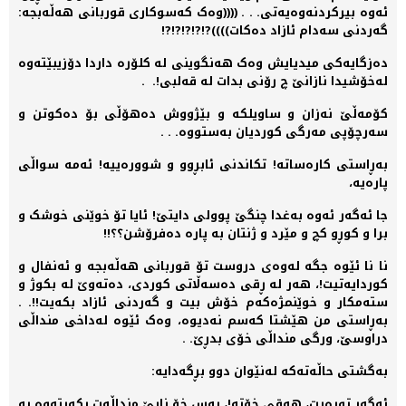
ئەوە بیرکردنەوەیەتی. . . ((((وەک کەسوکاری قوربانی ھەڵەبجە:
گەردنی سەدام ئازاد دەکات))))?!?!?!?!?!
دەزگایەکی میدیایش وەک ھەنگوینی لە کلۆرە داردا دۆزیبێتەوە
لەخۆشیدا نازانێ چ رۆنی بدات لە قەلبی!. .
کۆمەڵێ نەزان و ساویلکە و بێژووش دەھۆڵی بۆ دەکوتن و
سەرچۆپی مەرگی کوردیان بەستووە. . .
بەڕاستی کارەساتە! تکاندنی ئابڕوو و شوورەییە! ئەمە سواڵی
پارەیە،
جا ئەگەر ئەوە بەغدا چنگێ پوولی دایتێ! ئایا تۆ خوێنی خوشک و
برا و کوڕو کچ و مێرد و ژنتان بە پارە دەفرۆشن؟؟!!
نا نا ئێوە جگە لەوەی دروست تۆ قوربانی ھەڵەبجە و ئەنفال و
کوردایەتیت!، ھەر لە ڕقی دەسەڵاتی کوردی، دەتەوێ لە بکوژ و
ستەمکار و خوێنمژەکەم خۆش بیت و گەردنی ئازاد بکەیت!!. .
بەڕاستی من ھێشتا کەسم نەدیوە، وەک ئێوە لەداخی منداڵی
دراوسێ، ورگی منداڵی خۆی بدڕێ. .
بەگشتی حاڵەتەکە لەنێوان دوو بڕگەدایە:
ئەگەر توڕەیت، ھەقی خۆتە!، بەس خۆ نابێ منداڵەت بکەیتەوە بە