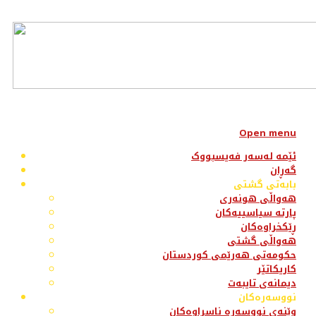
Open menu
ئێمە لەسەر فەیسبووک
گەڕان
بابەتی گشتی
هەواڵی هونەری
پارتە سیاسییەکان
ڕێکخراوەکان
هەواڵی گشتی
حکومەتی هەرێمی کوردستان
کاریکاتێر
دیمانەی تایبەت
نووسەرەکان
وێنەی نووسەرە ناسراوەکان