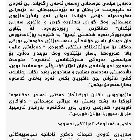
دەبەین.فیلمی عوسمانی ڕەسەن ئەمەی ڕاگەیاند، بێ ئەوەی
نە خاچپەرستە خراپەکان و نە بێزەنتینییەکان، نە دژبەرانی
تەفرەدەرلە دۆخی خۆیاندا بتوانن ئەو ڕابگرن.مێژووی
عوسمانی وەک گورزی هەناردە کردن و مانۆڕی سەرلێ
تێکدان" شاناکردن بە ڕابوردووەوە، لە پێناوی
قەرەبووکردنەوە شکستی ئیمڕۆ" بە شێوەیە ڕۆژنامەنووس
جان دویندار باسی خۆشحاڵی سەستەبژێژی حکومەتی تورکی
دەکات بۆ سوڵتانە.تاکە شتێکی گەورەی " دەوڵەتی عالی/
باڵا" هەروەها پاساو دێنێتەوە وەک دویندار دەڵێ، بۆ
سیاسەتی دەرەکی سەرکێشانەی ئەنقەرە." حکومەت
دەیەوێ لەو وڵاتانەی جاران لەژێر کۆنتڕۆڵی عوسمانیدا بوون،
باڵادەستی بەدەست بهێنێ و هەژموون پەیدا بکات، بەتایبەت
کاتێ نەتوانن بچن داگیریان بکەن، ئەوە بەلانی کەمەوە
بەناڕاستەوخۆ بیکەن".
مێژوونووس یاکتان تورکیاڵماز جەختی لەسەر دەکاتەوە"
تورکیا بە پشت بەستن بە میراتی عوسمانی : داواکاری
ناوچەیی/ هەرێمی زەوی بەرز دەکاتەوە بەرانبەر ئەرمینیا،
عێراق، سووریا، یۆنان، قوبرس".
حاجی سۆفیا وەک ئامڕازێکی بەسوود
سەرباری ئەوەی شیمانە دەکرێ ئامانجە سیاسییەکانی