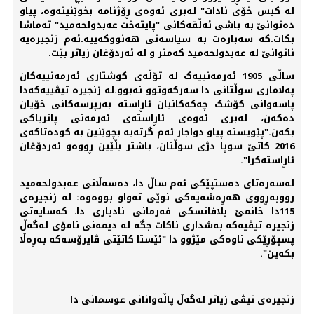
لە کیس خۆی نادات" لەبری ئەوەی ڕۆژنامە بخوێنیتەوە، پیاو
دەتوانێ بە باشی ئەڵقەکانی "پایتەخت عەبدولحەمید" تەماشا
بکات.کە سەبارەت بە سیاسەتی ھەنووکەییە.ئەم زنجیرەیە
ناتوانێ لە عەبدولحەمید کەمتر و لە ئەردۆغان زیاتر بێت.
ساڵی 1905 ئەرمەنییەک لە تۆڵەی کوشتاری ئەرمەنییەکان
پەلاماری سوڵتانی دا سەرکەوتوو نەبوو.لە زنجیرە تیڤییەکەدا
پاسەوانی کۆشک چەکەکانیان ئاڕاستە بەرپرسەکانی خۆیان
دەکەن، لەبری ئەوەی ئاڕاستەی ئەرمەنی پاتریاکی
بکەن."پێویستە پیاو دواجار ئەم گرتەیە بچوێنین بە کودەتاکەی
2016 کاتێ سوپا دژی سوڵتان، باشتر بڵێین ڕووەو ئەردۆغان
ئاڕاستەکرا".
لەسەرەتای دەستپێکی ئەم ساڵ دا، دەسەڵاتی عەبدولحەمید
رووبەڕووی هەڕەشەیەکی نوێی تەواو بووەوە: لە زنجیرەی
115دا خانمێ بلافاتسکی فەرمانی نادیاری داـ کەسایەتی
زنجیرە تیڤیەکە بەشداری ناکات جگە لە دیمەنی نامۆی لەگەڵ
پسپۆڕێکی ناوەکی مێژوو دا "ئێستا کاتێتی ڤایرۆسەکە بەڕەڵا
بکەین".
زنجیرەی تیڤی زیاتر لەگەڵ پاڵەوانانی عوسمانی دا