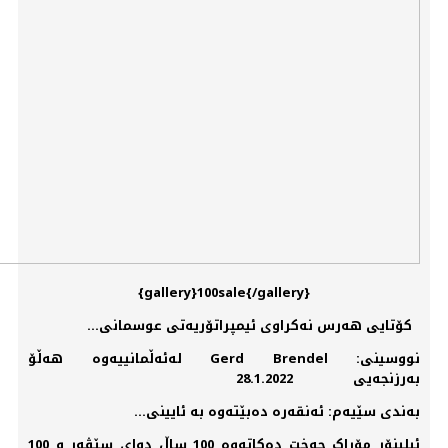
{gallery}100sale{/gallery}
کۆتایی ھەرس نەکراوی ئیمپراتۆریەتی عوسمانی...
نووسینی: Gerd Brendel لەئەڵمانییەوە هەڵۆ
بەرزنجەیی 28.1.2022
بەندی سێیەم: ئەنقەرە دەبێتەوە بە ئایینی...
ئیلینۆر مۆراک جەخت دەکاتەوە 100 ساڵ دوای سێڤەر و 100