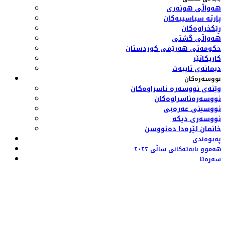
هەواڵی هونەری
پارتە سیاسییەکان
ڕێکخراوەکان
هەواڵی گشتی
حکومەتی هەرێمی کوردستان
کاریکاتێر
دیمانەی تایبەت
نووسەرەکان
وێنەی نووسەرە ناسراوەکان
نووسەرەناسراوەکان
نووسینی عەرەبی
نووسەری دیکە
خانمان لێرەدا دەنووسن
پەیوەندی
هەموو بابەتەکانی ساڵی ٢٠٢٢
سەرەتا