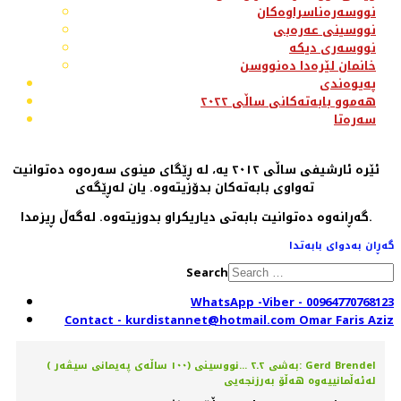
نووسەرەناسراوەکان
نووسینی عەرەبی
نووسەری دیکە
خانمان لێرەدا دەنووسن
پەیوەندی
هەموو بابەتەکانی ساڵی ٢٠٢٢
سەرەتا
ئێرە ئارشیفی ساڵی ٢٠١٢ یە، لە ڕێگای مینوی سەرەوە دەتوانیت
تەواوی بابەتەکان بدۆزیتەوە. یان لەڕێگەی
گەڕانەوە دەتوانیت بابەتی دیاریکراو بدوزیتەوە. لەگەڵ ڕیزمدا.
گەڕان بەدوای بابەتدا
Search
WhatsApp -Viber - 00964770768123
Contact - kurdistannet@hotmail.com Omar Faris Aziz
( ١٠٠ ساڵەی پەیمانی سیڤەر) بەشی ٢ـ٢ ...نووسینی: Gerd Brendel
لەئەڵمانییەوە هەڵۆ بەرزنجەیی