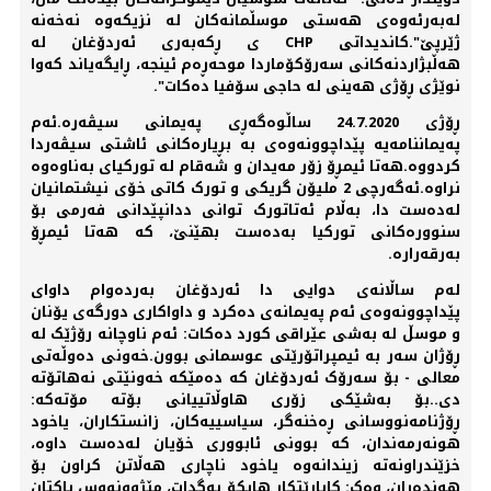
لەبەرئەوەی هەستی موسڵمانەکان لە نزیکەوە نەخەنە
ژێرپێ".کاندیداتی CHP ی ڕکەبەری ئەردۆغان لە
هەڵبژاردنەکانی سەرۆکۆماردا موحەڕەم ئینجە، ڕایگەیاند کەوا
نوێژی ڕۆژی هەینی لە حاجی سۆفیا دەکات".
ڕۆژی 24.7.2020 ساڵوەگەڕی پەیمانی سیڤەرە.ئەم
پەیماننامەیە پێداچوونەوەی بە بڕیارەکانی ئاشتی سیڤەردا
کردووە.ھەتا ئیمڕۆ زۆر مەیدان و شەقام لە تورکیای بەناوەوە
نراوە.ئەگەرچی 2 ملیۆن گریکی و تورک کاتی خۆی نیشتمانیان
لەدەست دا، بەڵام ئەتاتورک توانی ددانپێدانی فەرمی بۆ
سنوورەکانی تورکیا بەدەست بھێنێ، کە هەتا ئیمڕۆ
بەرقەرارە.
لەم ساڵانەی دوایی دا ئەردۆغان بەردەوام داوای
پێداچوونەوەی ئەم پەیمانەی دەکرد و داواکاری دورگەی یۆنان
و موسڵ لە بەشی عێراقی کورد دەکات: ئەم ناوچانە رۆژێک لە
ڕۆژان سەر بە ئیمپراتۆرێتی عوسمانی بوون.خەونی دەوڵەتی
معالی - بۆ سەرۆک ئەردۆغان کە دەمێکە خەونێتی نەھاتۆتە
دی..بۆ بەشێکی زۆری ھاوڵاتییانی بۆتە مۆتەکە:
ڕۆژنامەنووسانی ڕەخنەگر، سیاسییەکان، زانستکاران، یاخود
ھونەرمەندان، کە بوونی ئابووری خۆیان لەدەست داوە،
خزێندراونەتە زیندانەوە یاخود ناچاری ھەڵاتن کراون بۆ
ھەندەران، وەک: کابارێتکار ھایکۆ بەگدات، مێژوونووس یاکتان