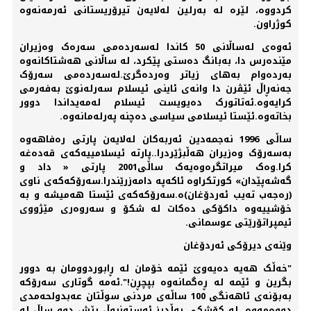
کردووە، لێرە لە بەرلین لەلایەن تیرۆریستانی ئەرمەنەوە
کوژراون.
ئەوەی لەساڵانی 50 کاندا لەسەردەمی سەرەک وەزیران
مێندەرس دا، بەبانگ دەستی پێکرد، لە ساڵانی ھەشتاکانەوە
بەردەوام بەھای زیاتر وەردەگرێ.لەسەردەمی سەرۆک
جەنەڕاڵ ئێڤرن دا وانەی ئاینی ئیسلام سەرلەنوێ بەفەرمی
کرایەوە.ئەتاتورک دەیویست ئیسلام لەمەیداندا دوور
بخاتەوە.ئێستا ئیسلامی سیاسی دەچنە پەرلەمانەوە.
ساڵی 1996 نەجمەدین ئەربەکان لەلایەن پارتی رەفاھەوە
بەسەرۆک وەزیران ھەڵبژێردرا..پارتە ئیسلامییەکەی قەدەغە
کرا.وەک میراتگرەوەیەک ساڵی2001 پارتی « داد و
گەشەپێدان» کورتکراوە ئاکەپە دامەزرێندرا.سەرۆکەکەی ناوی
(رەجەب تەیب ئەردۆغان)ە.سەرۆکەکەی ئێستا ھەمیشە و بە
خۆشییەوە داکۆکی دەکات لە شکۆ و سەروەری مێژووی
ئیمپراتۆرێتی عوسمانی.
وێنەی دیرۆکی ئەردۆغان
"خەڵک هەیە دەیەوێ ئێمە خۆمان لە ڕابوردوومان بە دوور
بگرین و ئێمە لە ڕەگمانەوە بپچڕن!".ئەمە گوتاری سەرۆکە
بەبۆنەی ئاهەنگی 100 ساڵەی مردنی سوڵتان عەبدولحەمدی
دووەمەوە، لە کۆشکی یەڵدیز ئەستەنبوڵ پێش دوو ساڵ لە