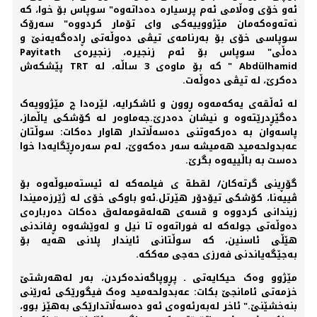
ئەو خۆی وەڵامی ئەم پرسیارە دەداتەوە" سوپاس بۆ خوا، کە
نەتەوەکەمان مێژووییەکی وای تۆمار کردووە" سەرۆک
سوپاسی خۆی بۆ بەرنامەی تیڤی دەوڵەتی ڕادەگەیەنێ و
دەڵی" سوپاس بۆ ئەم زنجیرە، زنجیرەی Payitath
Abdülhamid " کە بۆ ماوەی 3 ساڵە، لە TRT پێشکەش
دەکرێ، لە تیڤی دەوڵەت.
لە ئەڵقەی یەکەمەوە ڕوون و ئاشکرایە، لێرەدا چ مێژوویەک
دەگێڕدرێتەوە و نیشان دەدرێ.جەماوەر لە کۆشکی یاڵماز،
پاسەوان بە دەرکەوتنی دەسەڵاتدار ھاوار دەکات: سوڵتان
عەبدولحەمید ھەمیشە سەر دەکەوێ، لەم سەرەڕێگایەدا خوا
دەست بە باڵییەوە بگرێ.
گۆڕینی گرتەکان/ لقطة ی فیلمەکە لە ئیستەمبوڵەوە بۆ
ڤییەنا، کۆشکی تیۆدۆر ھێرتل.ئەو باوکی خۆی لە ژێرزەمیندا
زیندانی کردووە و قسەی هەلەقومەلەق دەکات دەربارەی
دەوڵەتی جولەکە لە فوراتەوە تا نیل و لەوێشەوە ڕفاندنی
ھێڵی ئاسنین، کە سوڵتانی ئایندار پلانی هەیە بۆ
بەجێگەیاندنی فەرزی حەجی مەککە.
مێژوو وەک حیکایەتی ـ پڕوپاگەندەکردن، بەر لەھەرشتێ
خزمەتی ئامانجێ بکات: عەبدولحەمید وەک فیگورێکی ئەرێنی
بنەخشێنێ." ئاخر لەبەرئەوەی ئەو دەسەڵاتدارێکی بەھێز بوو،