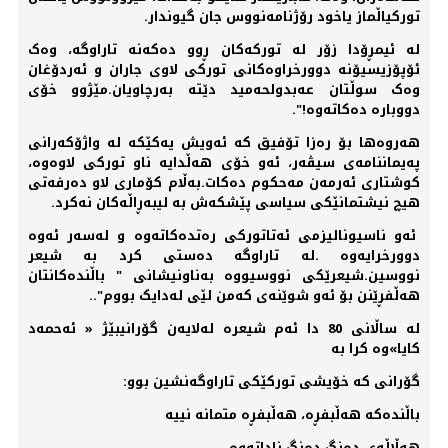
تورکیاڵماز یاخود رۆژنامەنووس جان گیوندار.
لە ئیمڕۆدا زۆر لە تورکەکان ڕوو دەکەنە تاراوگە، وەک
ئۆپۆزیسیۆنە دوورخراوەکانی تورکی لاوی جاران و ئەردۆغان
وەک سوڵتان عەبدولحەمید دێتە بەرچاویان.مێژوو خۆی
دووبارە دەکاتەوە!".
هەروەها بۆ رەزا تۆفیق کە ئەویش یەکێکە لە واژۆکەرانی
پەیماننامەی سیڤەر، ئەو خۆی ھەڵدایە ناو تورکی لاوەوە،
کوشتاری ئەرمەن مەحکوم دەکات.بەڵام کۆماری لاو دەرفەتی
ھیچ نیشتمانێکی سیاسی پێشکەش بە لیبەڕاڵەکان نەکرد.
ئەو ناسیونالیزمی ئەتاتورکی رەتدەکاتەوە و لەسەر ئەوە
دوورخرایەوە .لە تاراوگە دەستی کرد بە شیعر
نووسین.شیعرێکی نووسیووە بەناونیشانی " باڵندەکانتان
ھەڵفڕێنن بۆ ئەو شوێنەی کەمن لێی لەدایک بووم"..
لە ساڵانی 80 دا ئەم شیعرە لەلایەن گۆرانیبێژ « ئەحمەد
کایا»وە کرا بە
گۆرانی کە خۆیشی تورکێکی تاراوگەنشین بوو:
باڵندەکە ھەڵبفڕە، ھەڵبفڕە متمانە نییە
ھەڵاڵەی دەنگ دەنگ ناداتەوە