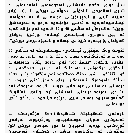
ساڵ دوای یەکەم دانیشتنی ئەنجوومەنی نەتەوایەتی لە
شاری ئەنقەرەی ئانادۆڵی، دەوڵەتی تورکی تا بێت زیاتر
دەبێتە ئاینی و ئیمپراتۆرێتی عوسمانی # بە دەوڵەتە-
ئیسلامییەکەیەوە لە ئەنتی- مۆدێلەوە بەرەو بە سەرمەشق
بوون." بەهەرحاڵ لە ساڵانی 40 و 50 کانەوە ئەم بزاڤە ھەیە
کە پێی دەوترێ، (سیاسەتی ئیسلام- تورکی) بەواتای
ھەوڵدان بۆ پێکەوە گرێدانی ئیسلام و ناسیۆنالیزمی تورکی".
کتومت وەک سێنتێزی ئیسلامی- عوسمانی.کە لە ساڵانی 50
ەوە لە مزگەوتەکانەوە دووبارە بانگ بدرێ بە زمانی عەرەبی،
زیاترین بەڵگەی "بیستراوی" ئەم بەرەو پێش چوونەیە.لە
بڵندگۆی مزگەوتی شەھیدلیک لە بەرلین، بەدەگمەن بە
کوالیتێتێکی باشی دەنگ دەداتەوە.ئەم مزگەوتە پێش چەند
ساڵێک دامودەزگا ئاینییەکان بڕیای دامەزراندنی دراوە، بە
دروستی بە ستایلی عوسمانی دروست کراوە، ھەروەک ئەو
بینایەی بەڕێوەبەرایەتی تەنیشتی.لێرە وێنەی ئەتاتورک
هەڵنەواستراوە بەسەر مێزی بەڕێوەبەرانەوە، ، بەڵکو ئاڵای
عوسمانی..
ناوەکەی شەھیتلیک/ شەھیدSehitlik مزگەوتەکە لە
کەسوکاری سوپای عوسمانییەوە وەرگرتووە، ئەوانەی
گۆڕەکانیان لێرەیە، لەنێویان دا دوو سیاسی تورکی لاو/
جۆنتورک، کە بەکردەوە بەشداری کوشتاری ئەرمەنیان