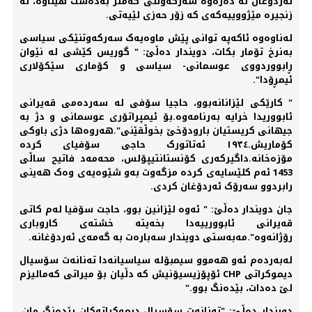
ئەردۆغان لە دەرەوە سەرکەوتنی کەمتر بەدەست ھێناوە، لە
زنجیرە مێژووییەکەی کە زۆر حەزی لێیەتی.
لەناوەوە ئاکەپە توانی پێش ماوەیەک سەرکەوتنێکی سیاسی
بەنرخ تۆمار بکات، دویندار دەڵێ: " گوریس کێشی لە نێوان
ڕابووردووی عوسمانی- سیاسی و کۆماری سێکۆلاری
ئیمڕۆدا".
" کارێکی لێزانانەبوو، حاجیا سۆفی لە سەردەمی قەیرانی
ئابووریدا خرایە بەرنامەوە.بۆ ئیمپراتۆری عوسمانی و دژ بە
جیھانی کریستیان بارودۆخێ بخوڵقێنی".ھەروەھا دژی باوکی
کۆماریش.١٩٣٤ ئەتاتورک حاجی سۆفیای کردە
مۆزەخانە.داگیرکەری کۆنستانتیپۆلس، محەمەد فاتیح ساڵی
1453 ئەم کلێسایەی کردە مزگەوت بەو شێوەیەی وەک ھەینی
رابردوو سەرۆک ئەردۆغان کردی.
جان دویندار دەڵێ: " ئەوە لێزانین بوو، حاجت سۆفیا لەم کاتی
قەیرانی ئابوورییەدا بخەیتە خشتەی کاروباری
رۆژانەوە".مەبەستی دویندار سەبارەت بە گەمەی ئەردۆغانە.
لەبەردەم ئەو ھەموو سیمبۆلە سیاسیانەدا تەنانەت سۆسیال
دیموکراتی CHP ئۆپۆزیسیۆنیش کە دڵیان بۆ میراتی کەمالیزم
لێ دەدات، بێدەنگ بوو."
دویندار دەڵێ: "تەنانەت سۆسیال دیموکراتەکان بێدەنگ مان،