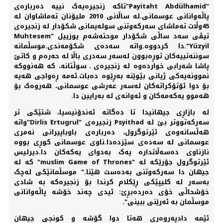
"Payitaht Abdülhamid"تاکە زنجیرەیەک نییە دەربارەی
پاڵەوانانی عوسمانی.لە ساڵانی 2010 ملیۆنان تەماشاوان لە
45وڵات تەماشای سەرکەوتنی سولەیمانی شکۆدار لە زنجیرەی
تیڤی سەد ساڵی شکۆدار موحتەشەم یوزییل "Muhtesem
Yüzyil".دا کردووە.واتە سەدەی شکۆمەندی.موسڵمانە
سوننەتییەکان توڕەبوون لەسەر سەدری باڵا لە حەرەم و کاتێ
پاشا شەرابی خواردەوە لە زنجیرەی ـ سوڵتانە، کە هەنووکە
نموونەیەکی ژیانی بێوێنە بەڕێوە دەبات.ئەمە ڕەواجی هەیە
بۆ دوا ئۆتۆکراتەکان لەسەر عەرشی عوسمانی، هەروەک بۆ
هەموو یەکەمەکان و ئەوانەی لە بەرایین دا.
لە بازاڕی جیهانیدا تا دەگاتە ئەندۆنیسیا، شتێکی تر
سەرکەتووتر بێ لە Psyithad زنجیرەی "Dirlis Ertugrul"واتە
هەڵسانەوەی ئێرتوگرول، دەربارەی باوباپیرانی نەمری
عوسمانی لە سەدەی سێزدەدا.ناوی عوسمانی کوڕی بووە
نازناوی دەسەڵاتدارە یەک بەدوای یەکەکان دا.دیرلیس
ئێرتوگرول جۆرێکە لە "muslim Game of Thrones" کە لە
جیهان دا سەرکەوتنی بەدەست هێنا." موسڵمانێکی لەچک
بەسەر لە کلیپێکی ڕێکلام کرندا بۆ زنجیرەکە بە شادی
خۆشحاڵی خۆی دەردەبڕێ: ئیدی چەند خۆشە پاڵەوانانی
موسڵمان بە ئەرێنی ببینی".
ئێمە دادپەروەری هەتا دوا گۆشە و کونجی جیهان