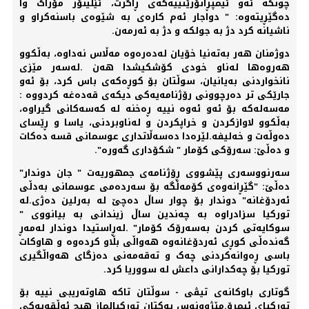
چونکە ئەو ئیمپڕاتۆرێتییەکەی ڕاگرت، ئێلینۆر مۆراک وا
دەگێڕیتەوە: " دواجار ئەم کارەی بە شێوەی باسنەکراو و
ناشیانە کرد دژ بە جولکە و دژ بە ئەرمەن.
دوژمنان ھەر بەتەنیا خۆیان لەدەرەوە مەڵاس نەداوە، بەڵکوو
ھەروەھا لەناو خودی کۆشکیشدا هەن .لەسەر مێزی
نانخواردنی بەیانیان، سوڵتان بۆ کوڕەکەی باس کرد، بۆ ئەو
جارێکی تر دەرچوونی رۆژنامەیەکی دیکەی قەدەغە کردووە :
مەسەلەکە بۆ ئەو ئەوە نییە ڕەخنە لە کەسەکانی گیراوە،
بەڵکوو لاوازکردن و خراپکردن و لەناوبردنی، یاسا و ڕێسای
دەوڵەت و خەلیفە.لێرەدا دەسەڵاتداری عوسمانی قسە دەکات
و دەڵێ: سەرۆکی کۆمار " شکۆداری گەورە".
سەرنووسەری پێشووی ڕۆژنامەی جمھوریەت " جان دوندار"
دەڵێ: "گێڕانەوەی کۆمەڵگە بۆ سەردەمی عوسمانی بەدڵی
ئەردۆغانە" دوندار بۆ چوار ساڵ دەچێ لە بەرلین دەژی.لە
تورکیا سزادراوە بە چەندین ساڵ زیندانی بە بیانووی "
سوکایەتی کردن بەسەرۆک کۆمار" .لەڕاستیدا دوندار لەمەڕ
گەندەڵی کوڕی ئەردۆغانەوە هەواڵی بڵاو کردەوە و ھاوکات
باسی ڕەوانەکردنی چەک و تەقەمەنی دەزگای ھەواڵگیری
تورکیا بۆ چەکدارانی داعش لە سووریا کرد.
گوتاری باوکانەی تیڤی - سوڵتان تاکە ھاوتەریبی نییە بۆ
تورکیای ئیمڕۆ.مێژوونوس یەکتان تورکیالماز ھیچ ئەڵقەیەکی