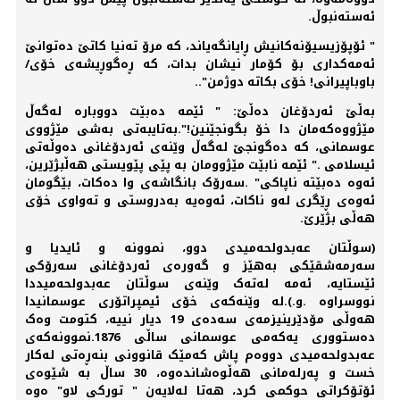
ئەستەنبوڵ.
" ئۆپۆزیسیۆنەکانیش ڕایانگەیاند، کە مرۆ تەنیا کاتێ دەتوانێ
ئەمەکداری بۆ کۆمار نیشان بدات، کە ڕەگوڕیشەی خۆی/
باوباپیرانی! خۆی بکاتە دوژمن"..
بەڵێ ئەردۆغان دەڵێ: " ئێمە دەبێت دووبارە لەگەڵ
مێژووەکەمان دا خۆ بگونجێنین!".بەتایبەتی بەشی مێژووی
عوسمانی، کە دەگونجێ لەگەڵ وێنەی ئەردۆغانی دەوڵەتی
ئیسلامی ." ئێمە نابێت مێژوومان بە پێی پێویستی ھەڵبژێرین،
ئەوە دەبێتە ناپاکی" .سەرۆک بانگاشەی وا دەکات، بێگومان
ئەوەی ڕێگری لەو ناکات، ئەوەیە بەدروستی و تەواوی خۆی
ھەڵی بژێرێ.
(سوڵتان عەبدولحەمیدی دوو، نموونە و ئایدیا و
سەرمەشقێکی بەھێز و گەورەی ئەردۆغانی سەرۆکی
ئێستایە، ئەمە لەتەک وێنەی سوڵتان عەبدولحەمیددا
نووسراوە .و.).لە وێنەکەی خۆی ئیمپراتۆری عوسمانیدا
ھەوڵی مۆدێرینیزمەی سەدەی 19 دیار نییە، کتومت وەک
دەستووری یەکەمی عوسمانی ساڵی 1876.نموونەکەی
عەبدولحەمیدی دووەم پاش کەمێک قانوونی بنەڕەتی لەکار
خست و پەرلەمانی ھەڵوەشاندەوە، 30 ساڵ بە شێوەی
ئۆتۆکراتی حوکمی کرد، ھەتا لەلایەن " تورکی لاو" ەوە