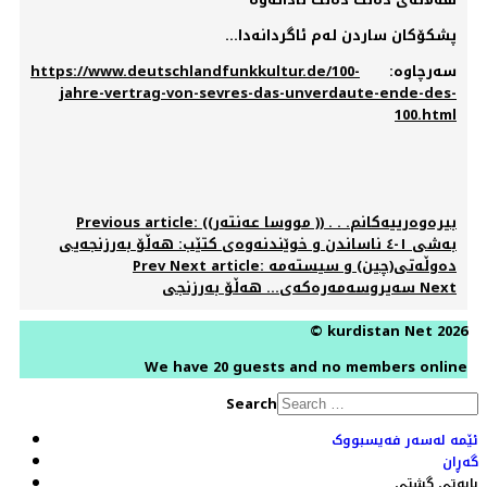
پشکۆکان ساردن لەم ئاگردانەدا...
سەرچاوە:
https://www.deutschlandfunkkultur.de/100-
jahre-vertrag-von-sevres-das-unverdaute-ende-des-
100.html
Previous article: بیرەوەرییەکانم. . . (( مووسا عەنتەر))
بەشی ١-٤ ناساندن و خوێندنەوەی کتێب: هەڵۆ بەرزنجەیی
Next article: دەوڵەتی(چین) و سیستەمە
Prev
Next
سەیروسەمەرەکەی... هەڵۆ بەرزنجی
© kurdistan Net 2026
We have 20 guests and no members online
Search
ئێمە لەسەر فەیسبووک
گەڕان
بابەتی گشتی