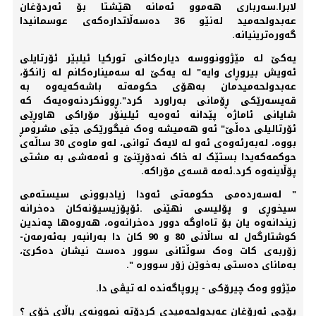
لابرا.سەرباری ھەموو ئەمانە ھێشتا بۆ ئەردۆغان
عەبدولحەمید لەنێو 36 دەسەڵاتدارەکەی عوسمانیدا
گەورەترینیانە.
یەکێ لە مێژوونووسە دیارەکانی تورکیا ئیلبێر ئۆرتایلی
ئەویش بیروڕای وایە" لە یەکێ لە سەمینارەکانم لە زانکۆ،
عەبدولحەمیدمان بەھۆی حکومەتە باشەکەیەوە بە
قەیسەرێکی ڕۆمانی بەراورد کرد".ڕوونکردنەوەیەک کە
شایانی ئاماژە پێدانە ئەوەیە ئیلینۆر مۆراکی ھاوڕێی
ئۆرتالیلی دەڵێ" ئەو ھەمیشە وەک فیگورێکی جێی مشرومڕ
بووە، لەبەرئەوەی ئەو لە لایەک توانی، لەو ماوەی 30 ساڵەی
حوکمەکەیدا بستێک لە خاک نەدۆڕێنێ و ئەمەشی بە مشتی
پۆڵاینەوە کرد.ئەمە قسەی مۆراکە.
" لەسەردەمی حکومەتی ئەودا زیادبوونی سیستەمی
سیخوڕی و پۆلیسی نھێنی .ئۆپۆزیسیۆنەکان دەخرانە
زیندانەوە یان بۆ تاەاوگە دوور دەخرانەوە، ھەروەھا چەندین
کوشتارگەل لە ساڵانی 80 و 90 کان دا بەرانبەر بەئەرمەن-
زۆربەی کات وەک سوڵتانی سوور دەست نیشان دەکرێ،
بەمانای دەستی بەخوێن زۆر سوورە ".
مێژوو وەک چیرۆکی - پروپاگەندە لە تیڤی دا.
بۆچی ئەرۆغان عەبدولحەمیدی کردۆتە نموونەی باڵای خۆی ؟